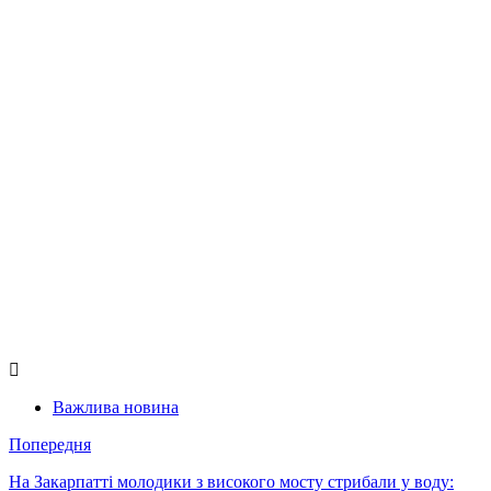
Важлива новина
Попередня
На Закарпатті молодики з високого мосту стрибали у воду: