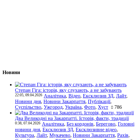
Новини
Степан Гіга: історія, яку слухають, а не забувають
22:05, 09.04.2026
Аналітика
,
Відео
,
Ексклюзив ЗД
,
Лайт
,
Новини дня
,
Новини Закарпаття
,
Публікації
,
Суспільство
,
Ужгород
,
Україна
,
Фото
,
Хуст
786
Два Великодні на Закарпатті. Історія, факти, традиції
0:38, 07.04.2026
Аналітика
,
Без кордонів
,
Берегово
,
Головні
новини дня
,
Ексклюзив ЗД
,
Ексклюзивне відео
,
Культура
,
Лайт
,
Мукачево
,
Новини Закарпаття
,
Рахів
,