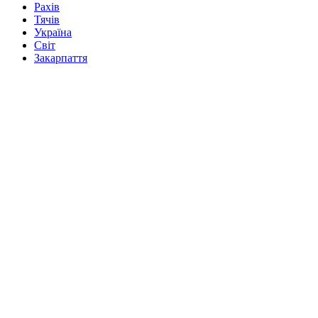
Рахів
Тячів
Україна
Світ
Закарпаття