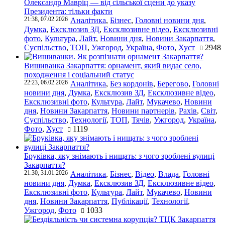
Олександр Мавріц — від сільської сцени до указу
Президента: тільки факти
21:38, 07.02.2026
Аналітика
,
Бізнес
,
Головні новини дня
,
Думка
,
Ексклюзив ЗД
,
Ексклюзивне відео
,
Ексклюзивні
фото
,
Культура
,
Лайт
,
Новини дня
,
Новини Закарпаття
,
Суспільство
,
ТОП
,
Ужгород
,
Україна
,
Фото
,
Хуст
2948
Вишиванка Закарпаття: орнамент, який видає село,
походження і соціальний статус
22:23, 06.02.2026
Аналітика
,
Без кордонів
,
Берегово
,
Головні
новини дня
,
Думка
,
Ексклюзив ЗД
,
Ексклюзивне відео
,
Ексклюзивні фото
,
Культура
,
Лайт
,
Мукачево
,
Новини
дня
,
Новини Закарпаття
,
Новини партнерів
,
Рахів
,
Світ
,
Суспільство
,
Технології
,
ТОП
,
Тячів
,
Ужгород
,
Україна
,
Фото
,
Хуст
1119
Бруківка, яку знімають і нищать: з чого зроблені вулиці
Закарпаття?
21:30, 31.01.2026
Аналітика
,
Бізнес
,
Відео
,
Влада
,
Головні
новини дня
,
Думка
,
Ексклюзив ЗД
,
Ексклюзивне відео
,
Ексклюзивні фото
,
Культура
,
Лайт
,
Мукачево
,
Новини
дня
,
Новини Закарпаття
,
Публікації
,
Технології
,
Ужгород
,
Фото
1033