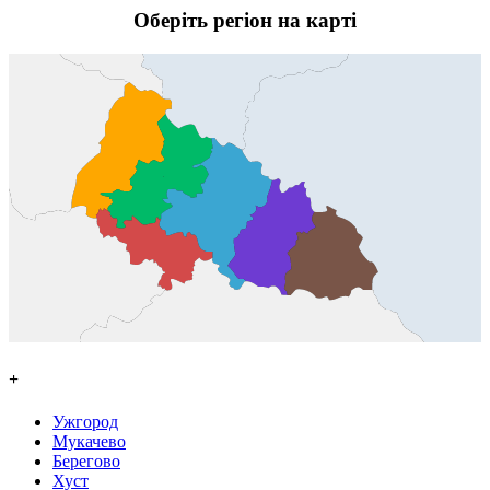
Оберіть регіон на карті
+
Ужгород
Мукачево
Берегово
Хуст