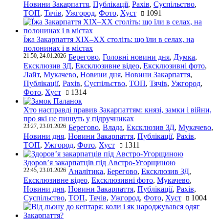
Новини Закарпаття
,
Публікації
,
Рахів
,
Суспільство
,
ТОП
,
Тячів
,
Ужгород
,
Фото
,
Хуст
1091
Їжа Закарпаття ХІХ–ХХ століть: що їли в селах, на
полонинах і в містах
21:50, 24.01.2026
Берегово
,
Головні новини дня
,
Думка
,
Ексклюзив ЗД
,
Ексклюзивне відео
,
Ексклюзивні фото
,
Лайт
,
Мукачево
,
Новини дня
,
Новини Закарпаття
,
Публікації
,
Рахів
,
Суспільство
,
ТОП
,
Тячів
,
Ужгород
,
Фото
,
Хуст
1314
Хто насправді правив Закарпаттям: князі, замки і війни,
про які не пишуть у підручниках
23:27, 23.01.2026
Берегово
,
Влада
,
Ексклюзив ЗД
,
Мукачево
,
Новини дня
,
Новини Закарпаття
,
Публікації
,
Рахів
,
ТОП
,
Ужгород
,
Фото
,
Хуст
1311
Здоров’я закарпатців під Австро-Угорщиною
22:45, 23.01.2026
Аналітика
,
Берегово
,
Ексклюзив ЗД
,
Ексклюзивне відео
,
Ексклюзивні фото
,
Мукачево
,
Новини дня
,
Новини Закарпаття
,
Публікації
,
Рахів
,
Суспільство
,
ТОП
,
Тячів
,
Ужгород
,
Фото
,
Хуст
1004