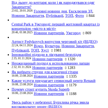
Від льону до кептаря: коли і як народжувався одяг
Закарпаття?
23:02, 20.01.2026
Головні новини дня
,
Ексклюзив ЗД
,
Новини Закарпаття
,
Публікації
,
ТОП
,
Фото
844
Central Park в Ужгороді: перший житловий квартал із
концепцією «місто в місті»
20:46, 01.08.2025
Новини партнерів
,
Ужгород
869
Артист Fedykovych випустив черговий хіт (ВІДЕО)
22:24, 04.11.2024
Відео
,
Культура
,
Новини Закарпаття
,
Публікації
,
ТОП
,
Хуст
1981
Інноваційні підходи в лікуванні безпліддя
2:35, 01.11.2024
Новини партнерів
1320
Неожиданный подход к использованию лапши
2:32, 01.11.2024
Новини партнерів
1283
Як вибрати струни для класичної гітари
16:09, 23.08.2024
Новини партнерів
1335
Какие услуги предлагает сервисный центр Renault
16:08, 23.08.2024
Новини партнерів
1179
Почему стоит купить Skoda Superb
16:06, 23.08.2024
Новини партнерів
1188
Увесь район у небезпеці: Бурхлива річка змила
високовольтну опору (ВІДЕО)