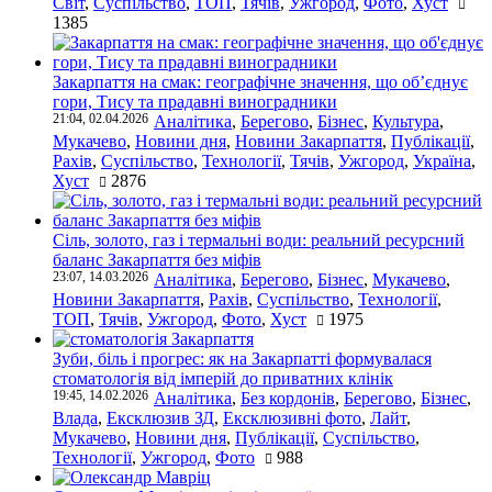
Світ
,
Суспільство
,
ТОП
,
Тячів
,
Ужгород
,
Фото
,
Хуст
1385
Закарпаття на смак: географічне значення, що об’єднує
гори, Тису та прадавні виноградники
21:04, 02.04.2026
Аналітика
,
Берегово
,
Бізнес
,
Культура
,
Мукачево
,
Новини дня
,
Новини Закарпаття
,
Публікації
,
Рахів
,
Суспільство
,
Технології
,
Тячів
,
Ужгород
,
Україна
,
Хуст
2876
Сіль, золото, газ і термальні води: реальний ресурсний
баланс Закарпаття без міфів
23:07, 14.03.2026
Аналітика
,
Берегово
,
Бізнес
,
Мукачево
,
Новини Закарпаття
,
Рахів
,
Суспільство
,
Технології
,
ТОП
,
Тячів
,
Ужгород
,
Фото
,
Хуст
1975
Зуби, біль і прогрес: як на Закарпатті формувалася
стоматологія від імперій до приватних клінік
19:45, 14.02.2026
Аналітика
,
Без кордонів
,
Берегово
,
Бізнес
,
Влада
,
Ексклюзив ЗД
,
Ексклюзивні фото
,
Лайт
,
Мукачево
,
Новини дня
,
Публікації
,
Суспільство
,
Технології
,
Ужгород
,
Фото
988