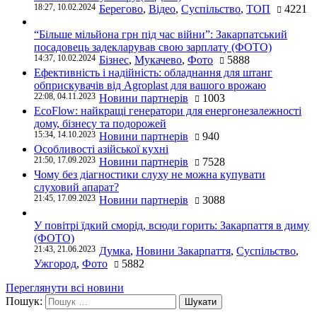
18:27, 10.02.2024
Берегово
,
Відео
,
Суспільство
,
ТОП
4221
“Більше мільйона грн під час війни”: Закарпатський
посадовець задекларував свою зарплату (ФОТО)
14:37, 10.02.2024
Бізнес
,
Мукачево
,
Фото
5888
Ефективність і надійність: обладнання для штанг
обприскувачів від Agroplast для вашого врожаю
22:08, 04.11.2023
Новини партнерів
1003
EcoFlow: найкращі генератори для енергонезалежності
дому, бізнесу та подорожей
15:34, 14.10.2023
Новини партнерів
940
Особливості азійської кухні
21:50, 17.09.2023
Новини партнерів
7528
Чому без діагностики слуху не можна купувати
слуховий апарат?
21:45, 17.09.2023
Новини партнерів
3088
У повітрі їдкий сморід, всюди горить: Закарпаття в диму
(ФОТО)
21:43, 21.06.2023
Думка
,
Новини Закарпаття
,
Суспільство
,
Ужгород
,
Фото
5882
Переглянути всі новини
Пошук: