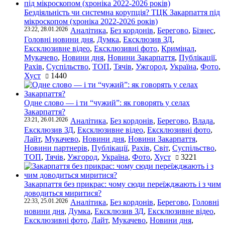
Бездіяльність чи системна корупція? ТЦК Закарпаття під
мікроскопом (хроніка 2022-2026 років)
23:22, 28.01.2026
Аналітика
,
Без кордонів
,
Берегово
,
Бізнес
,
Головні новини дня
,
Думка
,
Ексклюзив ЗД
,
Ексклюзивне відео
,
Ексклюзивні фото
,
Кримінал
,
Мукачево
,
Новини дня
,
Новини Закарпаття
,
Публікації
,
Рахів
,
Суспільство
,
ТОП
,
Тячів
,
Ужгород
,
Україна
,
Фото
,
Хуст
1440
Одне слово — і ти “чужий”: як говорять у селах
Закарпаття?
23:21, 26.01.2026
Аналітика
,
Без кордонів
,
Берегово
,
Влада
,
Ексклюзив ЗД
,
Ексклюзивне відео
,
Ексклюзивні фото
,
Лайт
,
Мукачево
,
Новини дня
,
Новини Закарпаття
,
Новини партнерів
,
Публікації
,
Рахів
,
Світ
,
Суспільство
,
ТОП
,
Тячів
,
Ужгород
,
Україна
,
Фото
,
Хуст
3221
Закарпаття без прикрас: чому сюди переїжджають і з чим
доводиться миритися?
22:33, 25.01.2026
Аналітика
,
Без кордонів
,
Берегово
,
Головні
новини дня
,
Думка
,
Ексклюзив ЗД
,
Ексклюзивне відео
,
Ексклюзивні фото
,
Лайт
,
Мукачево
,
Новини дня
,