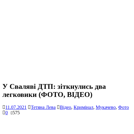
У Сваляві ДТП: зіткнулись два
легковики (ФОТО, ВІДЕО)
11.07.2021
Тетяна Лева
Відео
,
Кримінал
,
Мукачево
,
Фото
0
575