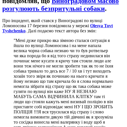
повідомляв, що
Виноградовом масово
розгулюють безпритульні собаки
.
Про інцидент, який стався у Виноградові по вулиці
Ломоносова 17 березня повідомила у мережі
Olesya Tovt
Tyshchenko
. Далі подаємо текст автора без змін:
”Мені дуже прикро яка зімною сталася ситуація я
йшла по вулиці Ломоносова і на мене напала
велика чорна собака незнаю чи то був ротвельер
чи яка порода бо я від того страху недивилася він
починає мене кусати я кричу там стояли люди але
вони теж нічого не могли зробити так як то не їхня
собака тривало то десь все 7 / 10 хв і тут виходить
хозаїн того звіря як починаю на нього кричати я
йому незнаю що там кричала бо я слова нормально
немогла зібрати від страху що як така собака може
гуляти по вулиці він каже НУ Я НЕЗНАЮ
МАБУТЬ САМА ВІДЧИНИЛА КЛІТКУ там ті
люди що стояли кажуть мені визивай поліцію в він
приставте собі відповідає мені НУ І ЩО ЗРОБИТЬ
ПОЛІЦІЯ !!!Я вся трусилася від страху і слово
немогла вимовити дякую тій дівчині як я зрозуміла
то сосідка винесла мені валерянку і воду щоб я