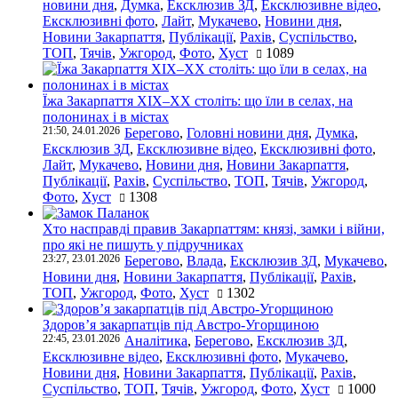
новини дня
,
Думка
,
Ексклюзив ЗД
,
Ексклюзивне відео
,
Ексклюзивні фото
,
Лайт
,
Мукачево
,
Новини дня
,
Новини Закарпаття
,
Публікації
,
Рахів
,
Суспільство
,
ТОП
,
Тячів
,
Ужгород
,
Фото
,
Хуст
1089
Їжа Закарпаття ХІХ–ХХ століть: що їли в селах, на
полонинах і в містах
21:50, 24.01.2026
Берегово
,
Головні новини дня
,
Думка
,
Ексклюзив ЗД
,
Ексклюзивне відео
,
Ексклюзивні фото
,
Лайт
,
Мукачево
,
Новини дня
,
Новини Закарпаття
,
Публікації
,
Рахів
,
Суспільство
,
ТОП
,
Тячів
,
Ужгород
,
Фото
,
Хуст
1308
Хто насправді правив Закарпаттям: князі, замки і війни,
про які не пишуть у підручниках
23:27, 23.01.2026
Берегово
,
Влада
,
Ексклюзив ЗД
,
Мукачево
,
Новини дня
,
Новини Закарпаття
,
Публікації
,
Рахів
,
ТОП
,
Ужгород
,
Фото
,
Хуст
1302
Здоров’я закарпатців під Австро-Угорщиною
22:45, 23.01.2026
Аналітика
,
Берегово
,
Ексклюзив ЗД
,
Ексклюзивне відео
,
Ексклюзивні фото
,
Мукачево
,
Новини дня
,
Новини Закарпаття
,
Публікації
,
Рахів
,
Суспільство
,
ТОП
,
Тячів
,
Ужгород
,
Фото
,
Хуст
1000