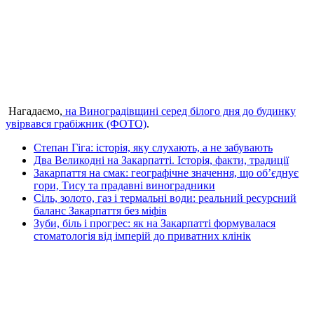
Нагадаємо,
на Виноградівщині серед білого дня до будинку
увірвався грабіжник (ФОТО)
.
Степан Гіга: історія, яку слухають, а не забувають
Два Великодні на Закарпатті. Історія, факти, традиції
Закарпаття на смак: географічне значення, що об’єднує
гори, Тису та прадавні виноградники
Сіль, золото, газ і термальні води: реальний ресурсний
баланс Закарпаття без міфів
Зуби, біль і прогрес: як на Закарпатті формувалася
стоматологія від імперій до приватних клінік