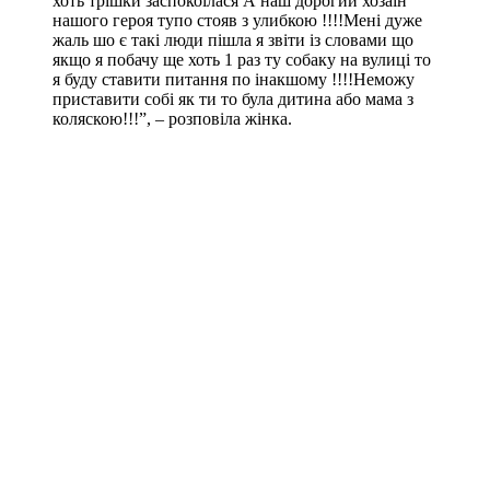
хоть трішки заспокоїлася А наш дорогий хозаїн
нашого героя тупо стояв з улибкою !!!!Мені дуже
жаль шо є такі люди пішла я звіти із словами що
якщо я побачу ще хоть 1 раз ту собаку на вулиці то
я буду ставити питання по інакшому !!!!Неможу
приставити собі як ти то була дитина або мама з
коляскою!!!”, – розповіла жінка.