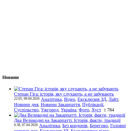
Новини
Степан Гіга: історія, яку слухають, а не забувають
22:05, 09.04.2026
Аналітика
,
Відео
,
Ексклюзив ЗД
,
Лайт
,
Новини дня
,
Новини Закарпаття
,
Публікації
,
Суспільство
,
Ужгород
,
Україна
,
Фото
,
Хуст
784
Два Великодні на Закарпатті. Історія, факти, традиції
0:38, 07.04.2026
Аналітика
,
Без кордонів
,
Берегово
,
Головні
новини дня
,
Ексклюзив ЗД
,
Ексклюзивне відео
,