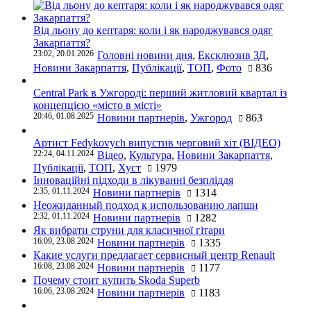
Від льону до кептаря: коли і як народжувався одяг
Закарпаття?
23:02, 20.01.2026
Головні новини дня
,
Ексклюзив ЗД
,
Новини Закарпаття
,
Публікації
,
ТОП
,
Фото
836
Central Park в Ужгороді: перший житловий квартал із
концепцією «місто в місті»
20:46, 01.08.2025
Новини партнерів
,
Ужгород
863
Артист Fedykovych випустив черговий хіт (ВІДЕО)
22:24, 04.11.2024
Відео
,
Культура
,
Новини Закарпаття
,
Публікації
,
ТОП
,
Хуст
1979
Інноваційні підходи в лікуванні безпліддя
2:35, 01.11.2024
Новини партнерів
1314
Неожиданный подход к использованию лапши
2:32, 01.11.2024
Новини партнерів
1282
Як вибрати струни для класичної гітари
16:09, 23.08.2024
Новини партнерів
1335
Какие услуги предлагает сервисный центр Renault
16:08, 23.08.2024
Новини партнерів
1177
Почему стоит купить Skoda Superb
16:06, 23.08.2024
Новини партнерів
1183