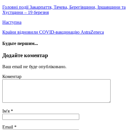
Головні події Закарпаття, Тячева, Берегівщини, Іршавщини та
Хустщини – 19 березня
Наступна
Країни відновили COVID-вакцинацію AstraZeneca
Будьте першим...
Додайте коментар
Ваш email не буде опубліковано.
Коментар
Ім'я
*
Email
*