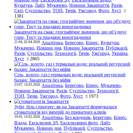
Культура
,
Лайт
,
Мукачево
,
Новини Закарпаття
,
Рахів
,
Світ
,
Суспільство
,
ТОП
,
Тячів
,
Ужгород
,
Фото
,
Хуст
1381
Закарпаття на смак: географічне значення, що об’єднує
гори, Тису та прадавні виноградники
21:04, 02.04.2026
Аналітика
,
Берегово
,
Бізнес
,
Культура
,
Мукачево
,
Новини дня
,
Новини Закарпаття
,
Публікації
,
Рахів
,
Суспільство
,
Технології
,
Тячів
,
Ужгород
,
Україна
,
Хуст
2865
Сіль, золото, газ і термальні води: реальний ресурсний
баланс Закарпаття без міфів
23:07, 14.03.2026
Аналітика
,
Берегово
,
Бізнес
,
Мукачево
,
Новини Закарпаття
,
Рахів
,
Суспільство
,
Технології
,
ТОП
,
Тячів
,
Ужгород
,
Фото
,
Хуст
1973
Зуби, біль і прогрес: як на Закарпатті формувалася
стоматологія від імперій до приватних клінік
19:45, 14.02.2026
Аналітика
,
Без кордонів
,
Берегово
,
Бізнес
,
Влада
,
Ексклюзив ЗД
,
Ексклюзивні фото
,
Лайт
,
Мукачево
,
Новини дня
,
Публікації
,
Суспільство
,