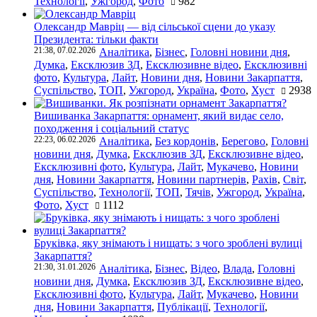
Технології
,
Ужгород
,
Фото
982
Олександр Мавріц — від сільської сцени до указу
Президента: тільки факти
21:38, 07.02.2026
Аналітика
,
Бізнес
,
Головні новини дня
,
Думка
,
Ексклюзив ЗД
,
Ексклюзивне відео
,
Ексклюзивні
фото
,
Культура
,
Лайт
,
Новини дня
,
Новини Закарпаття
,
Суспільство
,
ТОП
,
Ужгород
,
Україна
,
Фото
,
Хуст
2938
Вишиванка Закарпаття: орнамент, який видає село,
походження і соціальний статус
22:23, 06.02.2026
Аналітика
,
Без кордонів
,
Берегово
,
Головні
новини дня
,
Думка
,
Ексклюзив ЗД
,
Ексклюзивне відео
,
Ексклюзивні фото
,
Культура
,
Лайт
,
Мукачево
,
Новини
дня
,
Новини Закарпаття
,
Новини партнерів
,
Рахів
,
Світ
,
Суспільство
,
Технології
,
ТОП
,
Тячів
,
Ужгород
,
Україна
,
Фото
,
Хуст
1112
Бруківка, яку знімають і нищать: з чого зроблені вулиці
Закарпаття?
21:30, 31.01.2026
Аналітика
,
Бізнес
,
Відео
,
Влада
,
Головні
новини дня
,
Думка
,
Ексклюзив ЗД
,
Ексклюзивне відео
,
Ексклюзивні фото
,
Культура
,
Лайт
,
Мукачево
,
Новини
дня
,
Новини Закарпаття
,
Публікації
,
Технології
,