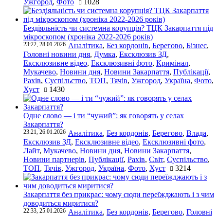
Ужгород
,
Фото
1028
Бездіяльність чи системна корупція? ТЦК Закарпаття під
мікроскопом (хроніка 2022-2026 років)
23:22, 28.01.2026
Аналітика
,
Без кордонів
,
Берегово
,
Бізнес
,
Головні новини дня
,
Думка
,
Ексклюзив ЗД
,
Ексклюзивне відео
,
Ексклюзивні фото
,
Кримінал
,
Мукачево
,
Новини дня
,
Новини Закарпаття
,
Публікації
,
Рахів
,
Суспільство
,
ТОП
,
Тячів
,
Ужгород
,
Україна
,
Фото
,
Хуст
1430
Одне слово — і ти “чужий”: як говорять у селах
Закарпаття?
23:21, 26.01.2026
Аналітика
,
Без кордонів
,
Берегово
,
Влада
,
Ексклюзив ЗД
,
Ексклюзивне відео
,
Ексклюзивні фото
,
Лайт
,
Мукачево
,
Новини дня
,
Новини Закарпаття
,
Новини партнерів
,
Публікації
,
Рахів
,
Світ
,
Суспільство
,
ТОП
,
Тячів
,
Ужгород
,
Україна
,
Фото
,
Хуст
3214
Закарпаття без прикрас: чому сюди переїжджають і з чим
доводиться миритися?
22:33, 25.01.2026
Аналітика
,
Без кордонів
,
Берегово
,
Головні