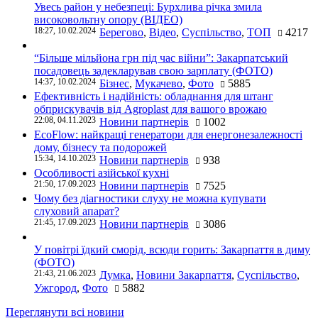
Увесь район у небезпеці: Бурхлива річка змила
високовольтну опору (ВІДЕО)
18:27, 10.02.2024
Берегово
,
Відео
,
Суспільство
,
ТОП
4217
“Більше мільйона грн під час війни”: Закарпатський
посадовець задекларував свою зарплату (ФОТО)
14:37, 10.02.2024
Бізнес
,
Мукачево
,
Фото
5885
Ефективність і надійність: обладнання для штанг
обприскувачів від Agroplast для вашого врожаю
22:08, 04.11.2023
Новини партнерів
1002
EcoFlow: найкращі генератори для енергонезалежності
дому, бізнесу та подорожей
15:34, 14.10.2023
Новини партнерів
938
Особливості азійської кухні
21:50, 17.09.2023
Новини партнерів
7525
Чому без діагностики слуху не можна купувати
слуховий апарат?
21:45, 17.09.2023
Новини партнерів
3086
У повітрі їдкий сморід, всюди горить: Закарпаття в диму
(ФОТО)
21:43, 21.06.2023
Думка
,
Новини Закарпаття
,
Суспільство
,
Ужгород
,
Фото
5882
Переглянути всі новини