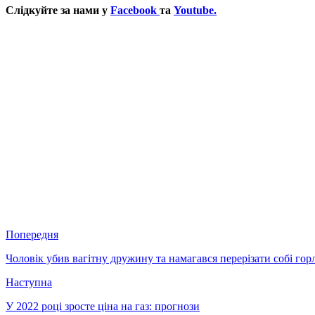
Слідкуйте за нами у
Facebook
та
Youtube.
Попередня
Чоловік убив вагітну дружину та намагався перерізати собі го
Наступна
У 2022 році зросте ціна на газ: прогнози