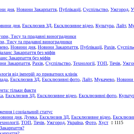
ни дня
,
Новини Закарпаття
,
Публікації
,
Суспільство
,
Ужгород
,
У
овини дня
,
Ексклюзив ЗД
,
Ексклюзивне відео
,
Культура
,
Лайт
,
Му
ори, Тису та прадавні виноградники
чево
,
Новини дня
,
Новини Закарпаття
,
Публікації
,
Рахів
,
Суспіль
ланс Закарпаття без міфів
ни Закарпаття
,
Рахів
,
Суспільство
,
Технології
,
ТОП
,
Тячів
,
Ужго
ологія від імперій до приватних клінік
лада
,
Ексклюзив ЗД
,
Ексклюзивні фото
,
Лайт
,
Мукачево
,
Новини
нта: тільки факти
ка
,
Ексклюзив ЗД
,
Ексклюзивне відео
,
Ексклюзивні фото
,
Культу
ження і соціальний статус
новини дня
,
Думка
,
Ексклюзив ЗД
,
Ексклюзивне відео
,
Ексклюзив
ехнології
,
ТОП
,
Тячів
,
Ужгород
,
Україна
,
Фото
,
Хуст
1115
акарпаття?