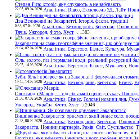
Степан Гіга: історія, яку слухають, а не забувають
22:05, 09.04.2026
Аналітика
,
Відео
,
Ексклюзив ЗД
,
Лайт
,
Нови
Два Великодні на Закарпатті. Історія, факти, традиції
0:38, 07.04.2026
Аналітика
,
Без кордонів
,
Берегово
,
Головні н
Тячів
,
Ужгород
,
Фото
,
Хуст
1383
Закарпаття на смак: географічне значення, що об’єднує г
21:04, 02.04.2026
Аналітика
,
Берегово
,
Бізнес
,
Культура
,
Мука
Сіль, золото, газ і термальні води: реальний ресурсний ба
23:07, 14.03.2026
Аналітика
,
Берегово
,
Бізнес
,
Мукачево
,
Нови
Зуби, біль і прогрес: як на Закарпатті формувалася стомат
19:45, 14.02.2026
Аналітика
,
Без кордонів
,
Берегово
,
Бізнес
,
В
Олександр Мавріц — від сільської сцени до указу Президе
21:38, 07.02.2026
Аналітика
,
Бізнес
,
Головні новини дня
,
Дум
Ужгород
,
Україна
,
Фото
,
Хуст
2946
Вишиванка Закарпаття: орнамент, який видає село, поход
22:23, 06.02.2026
Аналітика
,
Без кордонів
,
Берегово
,
Головні 
Закарпаття
,
Новини партнерів
,
Рахів
,
Світ
,
Суспільство
,
Т
Бруківка, яку знімають і нищать: з чого зроблені вулиці З