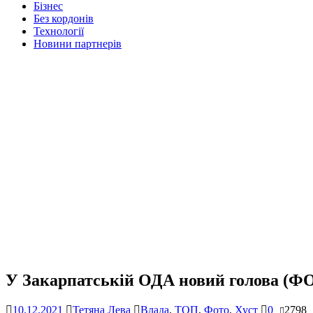
Бізнес
Без кордонів
Технології
Новини партнерів
У Закарпатській ОДА новий голова (Ф
10.12.2021
Тетяна Лева
Влада
,
ТОП
,
Фото
,
Хуст
0
2798