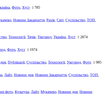
країна
,
Фото
,
Хуст
785
качево
,
Новини Закарпаття
,
Рахів
,
Світ
,
Суспільство
,
ТОП
,
ство
,
Технології
,
Тячів
,
Ужгород
,
Україна
,
Хуст
2874
род
,
Фото
,
Хуст
1974
 дня
,
Публікації
,
Суспільство
,
Технології
,
Ужгород
,
Фото
985
ра
,
Лайт
,
Новини дня
,
Новини Закарпаття
,
Суспільство
,
ТОП
,
ні фото
,
Культура
,
Лайт
,
Мукачево
,
Новини дня
,
Новини