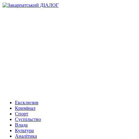
Ексклюзив
Кримінал
Спорт
Суспільство
Влада
Культура
Аналітика