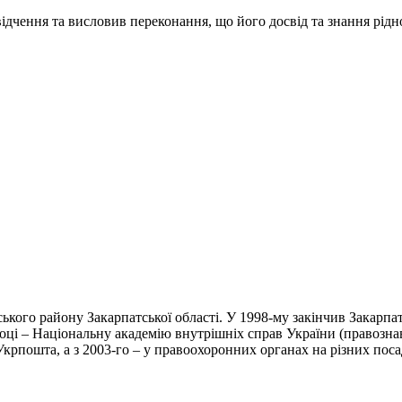
ідчення та висловив переконання, що його досвід та знання рідн
ького району Закарпатської області. У 1998-му закінчив Закарпат
оці – Національну академію внутрішніх справ України (правознав
Укрпошта, а з 2003-го – у правоохоронних органах на різних пос