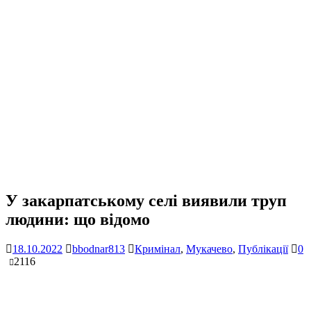
У закарпатському селі виявили труп
людини: що відомо
18.10.2022
bbodnar813
Кримінал
,
Мукачево
,
Публікації
0
2116