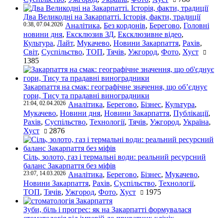
Два Великодні на Закарпатті. Історія, факти, традиції
0:38, 07.04.2026
Аналітика
,
Без кордонів
,
Берегово
,
Головні
новини дня
,
Ексклюзив ЗД
,
Ексклюзивне відео
,
Культура
,
Лайт
,
Мукачево
,
Новини Закарпаття
,
Рахів
,
Світ
,
Суспільство
,
ТОП
,
Тячів
,
Ужгород
,
Фото
,
Хуст
1385
Закарпаття на смак: географічне значення, що об’єднує
гори, Тису та прадавні виноградники
21:04, 02.04.2026
Аналітика
,
Берегово
,
Бізнес
,
Культура
,
Мукачево
,
Новини дня
,
Новини Закарпаття
,
Публікації
,
Рахів
,
Суспільство
,
Технології
,
Тячів
,
Ужгород
,
Україна
,
Хуст
2876
Сіль, золото, газ і термальні води: реальний ресурсний
баланс Закарпаття без міфів
23:07, 14.03.2026
Аналітика
,
Берегово
,
Бізнес
,
Мукачево
,
Новини Закарпаття
,
Рахів
,
Суспільство
,
Технології
,
ТОП
,
Тячів
,
Ужгород
,
Фото
,
Хуст
1975
Зуби, біль і прогрес: як на Закарпатті формувалася