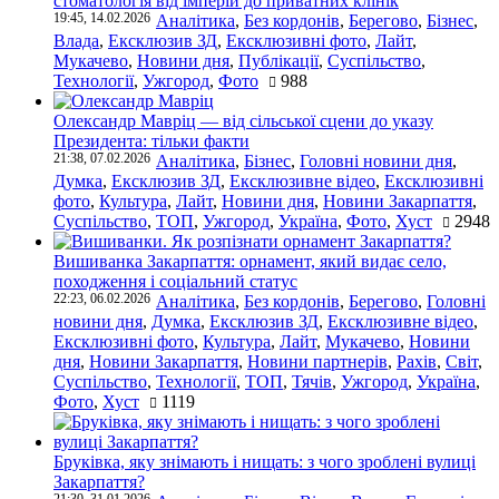
стоматологія від імперій до приватних клінік
19:45, 14.02.2026
Аналітика
,
Без кордонів
,
Берегово
,
Бізнес
,
Влада
,
Ексклюзив ЗД
,
Ексклюзивні фото
,
Лайт
,
Мукачево
,
Новини дня
,
Публікації
,
Суспільство
,
Технології
,
Ужгород
,
Фото
988
Олександр Мавріц — від сільської сцени до указу
Президента: тільки факти
21:38, 07.02.2026
Аналітика
,
Бізнес
,
Головні новини дня
,
Думка
,
Ексклюзив ЗД
,
Ексклюзивне відео
,
Ексклюзивні
фото
,
Культура
,
Лайт
,
Новини дня
,
Новини Закарпаття
,
Суспільство
,
ТОП
,
Ужгород
,
Україна
,
Фото
,
Хуст
2948
Вишиванка Закарпаття: орнамент, який видає село,
походження і соціальний статус
22:23, 06.02.2026
Аналітика
,
Без кордонів
,
Берегово
,
Головні
новини дня
,
Думка
,
Ексклюзив ЗД
,
Ексклюзивне відео
,
Ексклюзивні фото
,
Культура
,
Лайт
,
Мукачево
,
Новини
дня
,
Новини Закарпаття
,
Новини партнерів
,
Рахів
,
Світ
,
Суспільство
,
Технології
,
ТОП
,
Тячів
,
Ужгород
,
Україна
,
Фото
,
Хуст
1119
Бруківка, яку знімають і нищать: з чого зроблені вулиці
Закарпаття?
21:30, 31.01.2026