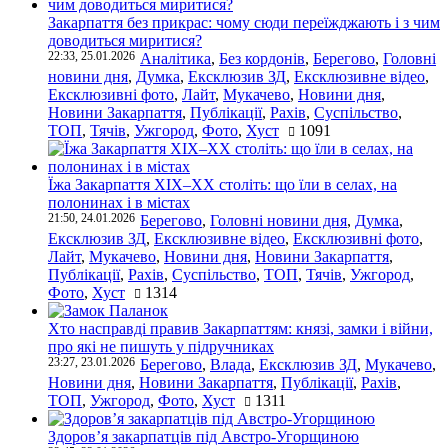
Закарпаття без прикрас: чому сюди переїжджають і з чим
доводиться миритися?
22:33, 25.01.2026
Аналітика
,
Без кордонів
,
Берегово
,
Головні
новини дня
,
Думка
,
Ексклюзив ЗД
,
Ексклюзивне відео
,
Ексклюзивні фото
,
Лайт
,
Мукачево
,
Новини дня
,
Новини Закарпаття
,
Публікації
,
Рахів
,
Суспільство
,
ТОП
,
Тячів
,
Ужгород
,
Фото
,
Хуст
1091
Їжа Закарпаття ХІХ–ХХ століть: що їли в селах, на
полонинах і в містах
21:50, 24.01.2026
Берегово
,
Головні новини дня
,
Думка
,
Ексклюзив ЗД
,
Ексклюзивне відео
,
Ексклюзивні фото
,
Лайт
,
Мукачево
,
Новини дня
,
Новини Закарпаття
,
Публікації
,
Рахів
,
Суспільство
,
ТОП
,
Тячів
,
Ужгород
,
Фото
,
Хуст
1314
Хто насправді правив Закарпаттям: князі, замки і війни,
про які не пишуть у підручниках
23:27, 23.01.2026
Берегово
,
Влада
,
Ексклюзив ЗД
,
Мукачево
,
Новини дня
,
Новини Закарпаття
,
Публікації
,
Рахів
,
ТОП
,
Ужгород
,
Фото
,
Хуст
1311
Здоров’я закарпатців під Австро-Угорщиною