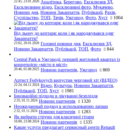
22:45, 23.01.2026
Аналітика
,
Берегово
,
Ексклюзив ЗД
,
Ексклюзивне відео
,
Ексклюзивні фото
,
Мукачево
,
Новини дня
,
Новини Закарпаття
,
Публікації
,
Рахів
,
Суспільство
,
ТОП
,
Тячів
,
Ужгород
,
Фото
,
Хуст
1004
Від льону до кептаря: коли і як народжувався одяг
Закарпаття?
23:02, 20.01.2026
Головні новини дня
,
Ексклюзив ЗД
,
Новини Закарпаття
,
Публікації
,
ТОП
,
Фото
844
Central Park в Ужгороді: перший житловий квартал із
концепцією «місто в місті»
20:46, 01.08.2025
Новини партнерів
,
Ужгород
869
Артист Fedykovych випустив черговий хіт (ВІДЕО)
22:24, 04.11.2024
Відео
,
Культура
,
Новини Закарпаття
,
Публікації
,
ТОП
,
Хуст
1981
Інноваційні підходи в лікуванні безпліддя
2:35, 01.11.2024
Новини партнерів
1320
Неожиданный подход к использованию лапши
2:32, 01.11.2024
Новини партнерів
1283
Як вибрати струни для класичної гітари
16:09, 23.08.2024
Новини партнерів
1335
Какие услуги предлагает сервисный центр Renault