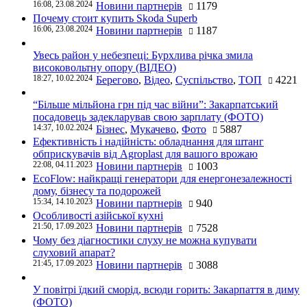
16:08, 23.08.2024
Новини партнерів
1179
Почему стоит купить Skoda Superb
16:06, 23.08.2024
Новини партнерів
1187
Увесь район у небезпеці: Бурхлива річка змила
високовольтну опору (ВІДЕО)
18:27, 10.02.2024
Берегово
,
Відео
,
Суспільство
,
ТОП
4221
“Більше мільйона грн під час війни”: Закарпатський
посадовець задекларував свою зарплату (ФОТО)
14:37, 10.02.2024
Бізнес
,
Мукачево
,
Фото
5887
Ефективність і надійність: обладнання для штанг
обприскувачів від Agroplast для вашого врожаю
22:08, 04.11.2023
Новини партнерів
1003
EcoFlow: найкращі генератори для енергонезалежності
дому, бізнесу та подорожей
15:34, 14.10.2023
Новини партнерів
940
Особливості азійської кухні
21:50, 17.09.2023
Новини партнерів
7528
Чому без діагностики слуху не можна купувати
слуховий апарат?
21:45, 17.09.2023
Новини партнерів
3088
У повітрі їдкий сморід, всюди горить: Закарпаття в диму
(ФОТО)