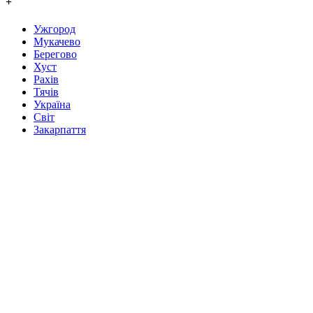
+
Ужгород
Мукачево
Берегово
Хуст
Рахів
Тячів
Україна
Світ
Закарпаття