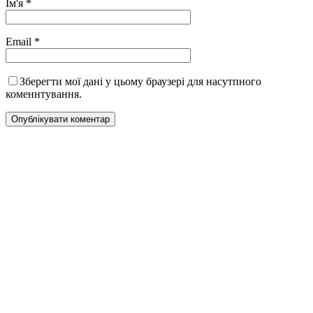
Ім'я
*
Email
*
Зберегти мої дані у цьому браузері для насутпного
коменнтування.