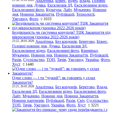
Аналітика
,
Бізнес
,
Відео
,
Влада
,
Головні
новини дня
,
Думка
,
Ексклюзив ЗД
,
Ексклюзивне відео
,
Ексклюзивні фото
,
Культура
,
Лайт
,
Мукачево
,
Новини
дня
,
Новини Закарпаття
,
Публікації
,
Технології
,
Ужгород
,
Фото
1033
Бездіяльність чи системна корупція? ТЦК Закарпаття під
мікроскопом (хроніка 2022-2026 років)
23:22, 28.01.2026
Аналітика
,
Без кордонів
,
Берегово
,
Бізнес
,
Головні новини дня
,
Думка
,
Ексклюзив ЗД
,
Ексклюзивне відео
,
Ексклюзивні фото
,
Кримінал
,
Мукачево
,
Новини дня
,
Новини Закарпаття
,
Публікації
,
Рахів
,
Суспільство
,
ТОП
,
Тячів
,
Ужгород
,
Україна
,
Фото
,
Хуст
1440
Одне слово — і ти “чужий”: як говорять у селах
Закарпаття?
23:21, 26.01.2026
Аналітика
,
Без кордонів
,
Берегово
,
Влада
,
Ексклюзив ЗД
,
Ексклюзивне відео
,
Ексклюзивні фото
,
Лайт
,
Мукачево
,
Новини дня
,
Новини Закарпаття
,
Новини партнерів
,
Публікації
,
Рахів
,
Світ
,
Суспільство
,
ТОП
,
Тячів
,
Ужгород
,
Україна
,
Фото
,
Хуст
3221