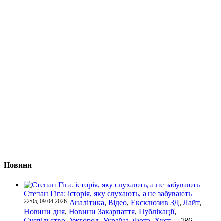
Новини
Степан Гіга: історія, яку слухають, а не забувають
22:05, 09.04.2026
Аналітика
,
Відео
,
Ексклюзив ЗД
,
Лайт
,
Новини дня
,
Новини Закарпаття
,
Публікації
,
Суспільство
,
Ужгород
,
Україна
,
Фото
,
Хуст
786