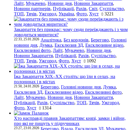
Лайт
,
Мукачево
,
Новини дня
,
Новини Закарпаття
,
Новини партнерів
,
Публікації
,
Рахів
,
Світ
,
Суспільство
,
ТОП
,
Тячів
,
Ужгород
,
Україна
,
Фото
,
Хуст
3221
Закарпаття без прикрас: чому сюди переїжджають і з чим
доводиться миритися?
22:33, 25.01.2026
Аналітика
,
Без кордонів
,
Берегово
,
Головні
новини дня
,
Думка
,
Ексклюзив ЗД
,
Ексклюзивне відео
,
Ексклюзивні фото
,
Лайт
,
Мукачево
,
Новини дня
,
Новини Закарпаття
,
Публікації
,
Рахів
,
Суспільство
,
ТОП
,
Тячів
,
Ужгород
,
Фото
,
Хуст
1092
Їжа Закарпаття ХІХ–ХХ століть: що їли в селах, на
полонинах і в містах
21:50, 24.01.2026
Берегово
,
Головні новини дня
,
Думка
,
Ексклюзив ЗД
,
Ексклюзивне відео
,
Ексклюзивні фото
,
Лайт
,
Мукачево
,
Новини дня
,
Новини Закарпаття
,
Публікації
,
Рахів
,
Суспільство
,
ТОП
,
Тячів
,
Ужгород
,
Фото
,
Хуст
1314
Хто насправді правив Закарпаттям: князі, замки і війни,
про які не пишуть у підручниках
23:27, 23.01.2026
Берегово
,
Влада
,
Ексклюзив ЗД
,
Мукачево
,