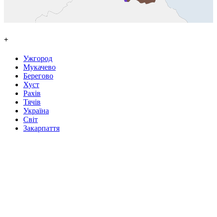
+
Ужгород
Мукачево
Берегово
Хуст
Рахів
Тячів
Україна
Світ
Закарпаття