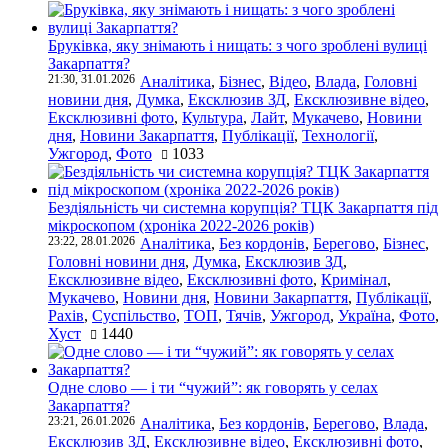
Бруківка, яку знімають і нищать: з чого зроблені вулиці
Закарпаття?
21:30, 31.01.2026
Аналітика
,
Бізнес
,
Відео
,
Влада
,
Головні
новини дня
,
Думка
,
Ексклюзив ЗД
,
Ексклюзивне відео
,
Ексклюзивні фото
,
Культура
,
Лайт
,
Мукачево
,
Новини
дня
,
Новини Закарпаття
,
Публікації
,
Технології
,
Ужгород
,
Фото
1033
Бездіяльність чи системна корупція? ТЦК Закарпаття під
мікроскопом (хроніка 2022-2026 років)
23:22, 28.01.2026
Аналітика
,
Без кордонів
,
Берегово
,
Бізнес
,
Головні новини дня
,
Думка
,
Ексклюзив ЗД
,
Ексклюзивне відео
,
Ексклюзивні фото
,
Кримінал
,
Мукачево
,
Новини дня
,
Новини Закарпаття
,
Публікації
,
Рахів
,
Суспільство
,
ТОП
,
Тячів
,
Ужгород
,
Україна
,
Фото
,
Хуст
1440
Одне слово — і ти “чужий”: як говорять у селах
Закарпаття?
23:21, 26.01.2026
Аналітика
,
Без кордонів
,
Берегово
,
Влада
,
Ексклюзив ЗД
,
Ексклюзивне відео
,
Ексклюзивні фото
,