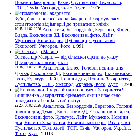
Новини Закарпаття
,
Рахів
,
Суспільство
,
Технології
,
ТОП
,
Тячів
,
Ужгород
,
Фото
,
Хуст
1976
Зуби, біль і прогрес: як на Закарпатті формувалася
стоматологія від імперій до приватних клінік
19:45, 14.02.2026
Аналітика
,
Без кордонів
,
Берегово
,
Бізнес
,
Влада
,
Ексклюзив ЗД
,
Ексклюзивні фото
,
Лайт
,
Мукачево
,
Новини дня
,
Публікації
,
Суспільство
,
Технології
,
Ужгород
,
Фото
991
Олександр Мавріц — від сільської сцени до указу
Президента: тільки факти
21:38, 07.02.2026
Аналітика
,
Бізнес
,
Головні новини дня
,
Думка
,
Ексклюзив ЗД
,
Ексклюзивне відео
,
Ексклюзивні
фото
,
Культура
,
Лайт
,
Новини дня
,
Новини Закарпаття
,
Суспільство
,
ТОП
,
Ужгород
,
Україна
,
Фото
,
Хуст
2948
Вишиванка Закарпаття: орнамент, який видає село,
походження і соціальний статус
22:23, 06.02.2026
Аналітика
,
Без кордонів
,
Берегово
,
Головні
новини дня
,
Думка
,
Ексклюзив ЗД
,
Ексклюзивне відео
,
Ексклюзивні фото
,
Культура
,
Лайт
,
Мукачево
,
Новини
дня
,
Новини Закарпаття
,
Новини партнерів
,
Рахів
,
Світ
,
Суспільство
,
Технології
,
ТОП
,
Тячів
,
Ужгород
,
Україна
,
Фото
,
Хуст
1119