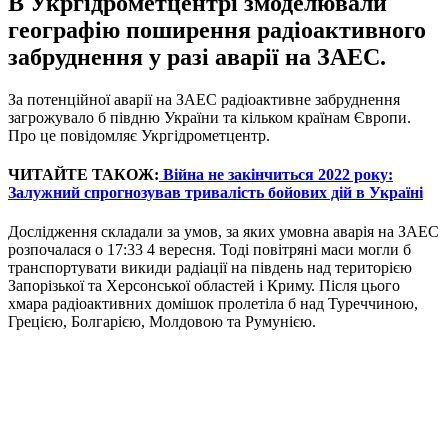
В Укргідрометцентрі змоделювали
географію поширення радіоактивного
забруднення у разі аварії на ЗАЕС.
За потенційної аварії на ЗАЕС радіоактивне забруднення
загрожувало б півдню України та кільком країнам Європи.
Про це повідомляє Укргідрометцентр.
ЧИТАЙТЕ ТАКОЖ:
Війна не закінчиться 2022 року:
Залужний спрогнозував тривалість бойових дій в Україні
Дослідження складали за умов, за яких умовна аварія на ЗАЕС
розпочалася о 17:33 4 вересня. Тоді повітряні маси могли б
транспортувати викиди радіації на південь над територією
Запорізької та Херсонської областей і Криму. Після цього
хмара радіоактивних домішок пролетіла б над Туреччиною,
Грецією, Болгарією, Молдовою та Румунією.