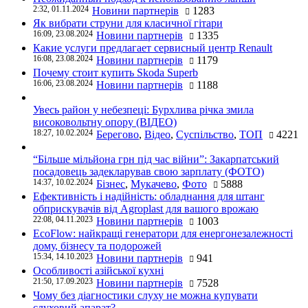
2:32, 01.11.2024
Новини партнерів
1283
Як вибрати струни для класичної гітари
16:09, 23.08.2024
Новини партнерів
1335
Какие услуги предлагает сервисный центр Renault
16:08, 23.08.2024
Новини партнерів
1179
Почему стоит купить Skoda Superb
16:06, 23.08.2024
Новини партнерів
1188
Увесь район у небезпеці: Бурхлива річка змила
високовольтну опору (ВІДЕО)
18:27, 10.02.2024
Берегово
,
Відео
,
Суспільство
,
ТОП
4221
“Більше мільйона грн під час війни”: Закарпатський
посадовець задекларував свою зарплату (ФОТО)
14:37, 10.02.2024
Бізнес
,
Мукачево
,
Фото
5888
Ефективність і надійність: обладнання для штанг
обприскувачів від Agroplast для вашого врожаю
22:08, 04.11.2023
Новини партнерів
1003
EcoFlow: найкращі генератори для енергонезалежності
дому, бізнесу та подорожей
15:34, 14.10.2023
Новини партнерів
941
Особливості азійської кухні
21:50, 17.09.2023
Новини партнерів
7528
Чому без діагностики слуху не можна купувати
слуховий апарат?