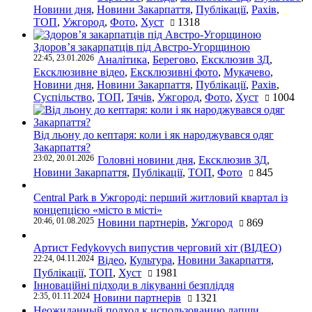
Новини дня
,
Новини Закарпаття
,
Публікації
,
Рахів
,
ТОП
,
Ужгород
,
Фото
,
Хуст
1318
Здоров’я закарпатців під Австро-Угорщиною
22:45, 23.01.2026
Аналітика
,
Берегово
,
Ексклюзив ЗД
,
Ексклюзивне відео
,
Ексклюзивні фото
,
Мукачево
,
Новини дня
,
Новини Закарпаття
,
Публікації
,
Рахів
,
Суспільство
,
ТОП
,
Тячів
,
Ужгород
,
Фото
,
Хуст
1004
Від льону до кептаря: коли і як народжувався одяг
Закарпаття?
23:02, 20.01.2026
Головні новини дня
,
Ексклюзив ЗД
,
Новини Закарпаття
,
Публікації
,
ТОП
,
Фото
845
Central Park в Ужгороді: перший житловий квартал із
концепцією «місто в місті»
20:46, 01.08.2025
Новини партнерів
,
Ужгород
869
Артист Fedykovych випустив черговий хіт (ВІДЕО)
22:24, 04.11.2024
Відео
,
Культура
,
Новини Закарпаття
,
Публікації
,
ТОП
,
Хуст
1981
Інноваційні підходи в лікуванні безпліддя
2:35, 01.11.2024
Новини партнерів
1321
Неожиданный подход к использованию лапши