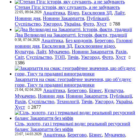
Степан Гіга: історія, яку слухають, а не забувають
22:05, 09.04.2026
Аналітика
,
Відео
,
Ексклюзив ЗД
,
Лайт
,
Новини дня
,
Новини Закарпаття
,
Публікації
,
Суспільство
,
Ужгород
,
Україна
,
Фото
,
Хуст
788
Два Великодні на Закарпатті. Історія, факти, традиції
0:38, 07.04.2026
Аналітика
,
Без кордонів
,
Берегово
,
Головні
новини дня
,
Ексклюзив ЗД
,
Ексклюзивне відео
,
Культура
,
Лайт
,
Мукачево
,
Новини Закарпаття
,
Рахів
,
Світ
,
Суспільство
,
ТОП
,
Тячів
,
Ужгород
,
Фото
,
Хуст
1386
Закарпаття на смак: географічне значення, що об’єднує
гори, Тису та прадавні виноградники
21:04, 02.04.2026
Аналітика
,
Берегово
,
Бізнес
,
Культура
,
Мукачево
,
Новини дня
,
Новини Закарпаття
,
Публікації
,
Рахів
,
Суспільство
,
Технології
,
Тячів
,
Ужгород
,
Україна
,
Хуст
2877
Сіль, золото, газ і термальні води: реальний ресурсний
баланс Закарпаття без міфів
23:07, 14.03.2026
Аналітика
,
Берегово
,
Бізнес
,
Мукачево
,