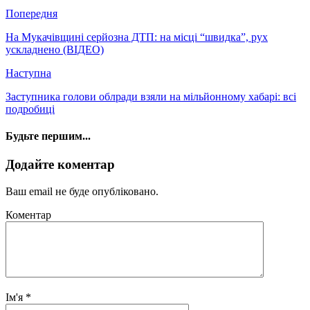
Попередня
На Мукачівщині серйозна ДТП: на місці “швидка”, рух
ускладнено (ВІДЕО)
Наступна
Заступника голови облради взяли на мільйонному хабарі: всі
подробиці
Будьте першим...
Додайте коментар
Ваш email не буде опубліковано.
Коментар
Ім'я
*