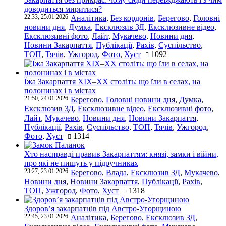
доводиться миритися?
22:33, 25.01.2026
Аналітика
,
Без кордонів
,
Берегово
,
Головні
новини дня
,
Думка
,
Ексклюзив ЗД
,
Ексклюзивне відео
,
Ексклюзивні фото
,
Лайт
,
Мукачево
,
Новини дня
,
Новини Закарпаття
,
Публікації
,
Рахів
,
Суспільство
,
ТОП
,
Тячів
,
Ужгород
,
Фото
,
Хуст
1092
Їжа Закарпаття ХІХ–ХХ століть: що їли в селах, на
полонинах і в містах
21:50, 24.01.2026
Берегово
,
Головні новини дня
,
Думка
,
Ексклюзив ЗД
,
Ексклюзивне відео
,
Ексклюзивні фото
,
Лайт
,
Мукачево
,
Новини дня
,
Новини Закарпаття
,
Публікації
,
Рахів
,
Суспільство
,
ТОП
,
Тячів
,
Ужгород
,
Фото
,
Хуст
1314
Хто насправді правив Закарпаттям: князі, замки і війни,
про які не пишуть у підручниках
23:27, 23.01.2026
Берегово
,
Влада
,
Ексклюзив ЗД
,
Мукачево
,
Новини дня
,
Новини Закарпаття
,
Публікації
,
Рахів
,
ТОП
,
Ужгород
,
Фото
,
Хуст
1318
Здоров’я закарпатців під Австро-Угорщиною
22:45, 23.01.2026
Аналітика
,
Берегово
,
Ексклюзив ЗД
,