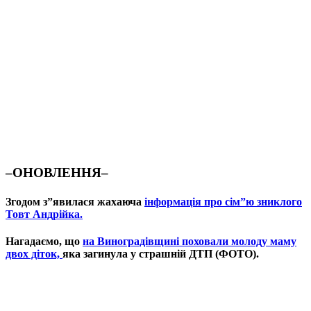
–ОНОВЛЕННЯ–
Згодом з”явилася жахаюча
інформація про сім”ю зниклого
Товт Андрійка.
Нагадаємо, що
на Виноградівщині поховали молоду маму
двох діток,
яка загинула у страшній ДТП (ФОТО).