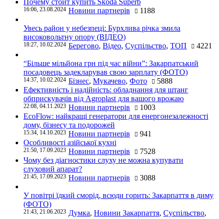
Почему стоит купить Skoda Superb
16:06, 23.08.2024
Новини партнерів
1188
Увесь район у небезпеці: Бурхлива річка змила
високовольтну опору (ВІДЕО)
18:27, 10.02.2024
Берегово
,
Відео
,
Суспільство
,
ТОП
4221
“Більше мільйона грн під час війни”: Закарпатський
посадовець задекларував свою зарплату (ФОТО)
14:37, 10.02.2024
Бізнес
,
Мукачево
,
Фото
5888
Ефективність і надійність: обладнання для штанг
обприскувачів від Agroplast для вашого врожаю
22:08, 04.11.2023
Новини партнерів
1003
EcoFlow: найкращі генератори для енергонезалежності
дому, бізнесу та подорожей
15:34, 14.10.2023
Новини партнерів
941
Особливості азійської кухні
21:50, 17.09.2023
Новини партнерів
7528
Чому без діагностики слуху не можна купувати
слуховий апарат?
21:45, 17.09.2023
Новини партнерів
3088
У повітрі їдкий сморід, всюди горить: Закарпаття в диму
(ФОТО)
21:43, 21.06.2023
Думка
,
Новини Закарпаття
,
Суспільство
,