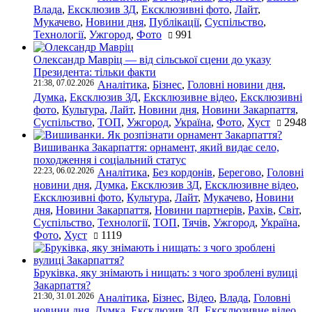
Влада
,
Ексклюзив ЗД
,
Ексклюзивні фото
,
Лайт
,
Мукачево
,
Новини дня
,
Публікації
,
Суспільство
,
Технології
,
Ужгород
,
Фото
991
Олександр Мавріц — від сільської сцени до указу
Президента: тільки факти
21:38, 07.02.2026
Аналітика
,
Бізнес
,
Головні новини дня
,
Думка
,
Ексклюзив ЗД
,
Ексклюзивне відео
,
Ексклюзивні
фото
,
Культура
,
Лайт
,
Новини дня
,
Новини Закарпаття
,
Суспільство
,
ТОП
,
Ужгород
,
Україна
,
Фото
,
Хуст
2948
Вишиванка Закарпаття: орнамент, який видає село,
походження і соціальний статус
22:23, 06.02.2026
Аналітика
,
Без кордонів
,
Берегово
,
Головні
новини дня
,
Думка
,
Ексклюзив ЗД
,
Ексклюзивне відео
,
Ексклюзивні фото
,
Культура
,
Лайт
,
Мукачево
,
Новини
дня
,
Новини Закарпаття
,
Новини партнерів
,
Рахів
,
Світ
,
Суспільство
,
Технології
,
ТОП
,
Тячів
,
Ужгород
,
Україна
,
Фото
,
Хуст
1119
Бруківка, яку знімають і нищать: з чого зроблені вулиці
Закарпаття?
21:30, 31.01.2026
Аналітика
,
Бізнес
,
Відео
,
Влада
,
Головні
новини дня
,
Думка
,
Ексклюзив ЗД
,
Ексклюзивне відео
,