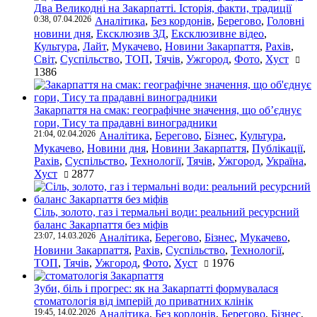
Два Великодні на Закарпатті. Історія, факти, традиції
0:38, 07.04.2026
Аналітика
,
Без кордонів
,
Берегово
,
Головні
новини дня
,
Ексклюзив ЗД
,
Ексклюзивне відео
,
Культура
,
Лайт
,
Мукачево
,
Новини Закарпаття
,
Рахів
,
Світ
,
Суспільство
,
ТОП
,
Тячів
,
Ужгород
,
Фото
,
Хуст
1386
Закарпаття на смак: географічне значення, що об’єднує
гори, Тису та прадавні виноградники
21:04, 02.04.2026
Аналітика
,
Берегово
,
Бізнес
,
Культура
,
Мукачево
,
Новини дня
,
Новини Закарпаття
,
Публікації
,
Рахів
,
Суспільство
,
Технології
,
Тячів
,
Ужгород
,
Україна
,
Хуст
2877
Сіль, золото, газ і термальні води: реальний ресурсний
баланс Закарпаття без міфів
23:07, 14.03.2026
Аналітика
,
Берегово
,
Бізнес
,
Мукачево
,
Новини Закарпаття
,
Рахів
,
Суспільство
,
Технології
,
ТОП
,
Тячів
,
Ужгород
,
Фото
,
Хуст
1976
Зуби, біль і прогрес: як на Закарпатті формувалася
стоматологія від імперій до приватних клінік
19:45, 14.02.2026
Аналітика
,
Без кордонів
,
Берегово
,
Бізнес
,