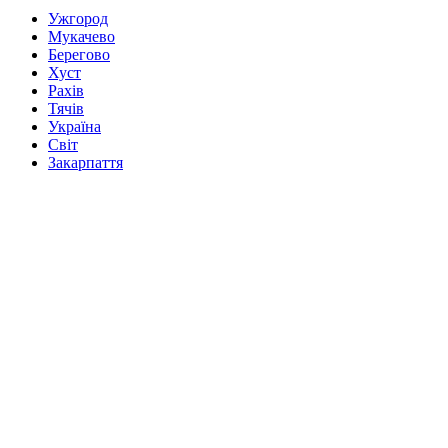
Ужгород
Мукачево
Берегово
Хуст
Рахів
Тячів
Україна
Світ
Закарпаття