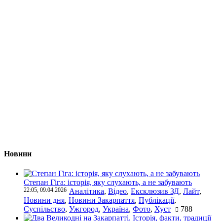
Новини
Степан Гіга: історія, яку слухають, а не забувають
22:05, 09.04.2026
Аналітика
,
Відео
,
Ексклюзив ЗД
,
Лайт
,
Новини дня
,
Новини Закарпаття
,
Публікації
,
Суспільство
,
Ужгород
,
Україна
,
Фото
,
Хуст
788