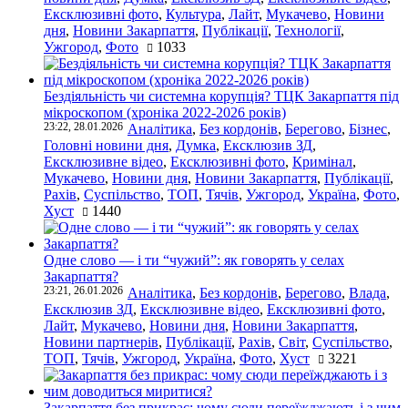
Ексклюзивні фото
,
Культура
,
Лайт
,
Мукачево
,
Новини
дня
,
Новини Закарпаття
,
Публікації
,
Технології
,
Ужгород
,
Фото
1033
Бездіяльність чи системна корупція? ТЦК Закарпаття під
мікроскопом (хроніка 2022-2026 років)
23:22, 28.01.2026
Аналітика
,
Без кордонів
,
Берегово
,
Бізнес
,
Головні новини дня
,
Думка
,
Ексклюзив ЗД
,
Ексклюзивне відео
,
Ексклюзивні фото
,
Кримінал
,
Мукачево
,
Новини дня
,
Новини Закарпаття
,
Публікації
,
Рахів
,
Суспільство
,
ТОП
,
Тячів
,
Ужгород
,
Україна
,
Фото
,
Хуст
1440
Одне слово — і ти “чужий”: як говорять у селах
Закарпаття?
23:21, 26.01.2026
Аналітика
,
Без кордонів
,
Берегово
,
Влада
,
Ексклюзив ЗД
,
Ексклюзивне відео
,
Ексклюзивні фото
,
Лайт
,
Мукачево
,
Новини дня
,
Новини Закарпаття
,
Новини партнерів
,
Публікації
,
Рахів
,
Світ
,
Суспільство
,
ТОП
,
Тячів
,
Ужгород
,
Україна
,
Фото
,
Хуст
3221
Закарпаття без прикрас: чому сюди переїжджають і з чим