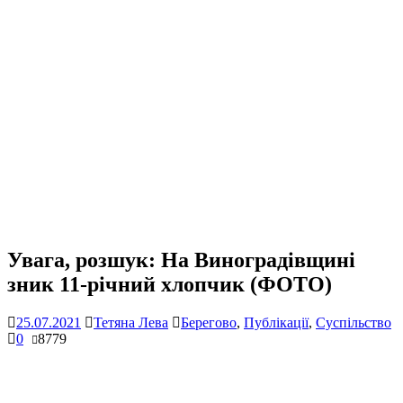
Увага, розшук: На Виноградівщині
зник 11-річний хлопчик (ФОТО)
25.07.2021
Тетяна Лева
Берегово
,
Публікації
,
Суспільство
0
8779