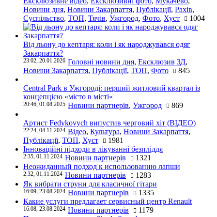
Ексклюзивне відео
,
Ексклюзивні фото
,
Мукачево
,
Новини дня
,
Новини Закарпаття
,
Публікації
,
Рахів
,
Суспільство
,
ТОП
,
Тячів
,
Ужгород
,
Фото
,
Хуст
1004
Від льону до кептаря: коли і як народжувався одяг
Закарпаття?
23:02, 20.01.2026
Головні новини дня
,
Ексклюзив ЗД
,
Новини Закарпаття
,
Публікації
,
ТОП
,
Фото
845
Central Park в Ужгороді: перший житловий квартал із
концепцією «місто в місті»
20:46, 01.08.2025
Новини партнерів
,
Ужгород
869
Артист Fedykovych випустив черговий хіт (ВІДЕО)
22:24, 04.11.2024
Відео
,
Культура
,
Новини Закарпаття
,
Публікації
,
ТОП
,
Хуст
1981
Інноваційні підходи в лікуванні безпліддя
2:35, 01.11.2024
Новини партнерів
1321
Неожиданный подход к использованию лапши
2:32, 01.11.2024
Новини партнерів
1283
Як вибрати струни для класичної гітари
16:09, 23.08.2024
Новини партнерів
1335
Какие услуги предлагает сервисный центр Renault
16:08, 23.08.2024
Новини партнерів
1179