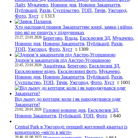
Лайт
,
Мукачево
,
Новини дня
,
Новини Закарпаття
,
Публікації
,
Рахів
,
Суспільство
,
ТОП
,
Тячів
,
Ужгород
,
Фото
,
Хуст
1313
Хто насправді правив Закарпаттям: князі, замки і війни,
про які не пишуть у підручниках
23:27, 23.01.2026
Берегово
,
Влада
,
Ексклюзив ЗД
,
Мукачево
,
Новини дня
,
Новини Закарпаття
,
Публікації
,
Рахів
,
ТОП
,
Ужгород
,
Фото
,
Хуст
1309
Здоров’я закарпатців під Австро-Угорщиною
22:45, 23.01.2026
Аналітика
,
Берегово
,
Ексклюзив ЗД
,
Ексклюзивне відео
,
Ексклюзивні фото
,
Мукачево
,
Новини дня
,
Новини Закарпаття
,
Публікації
,
Рахів
,
Суспільство
,
ТОП
,
Тячів
,
Ужгород
,
Фото
,
Хуст
1001
Від льону до кептаря: коли і як народжувався одяг
Закарпаття?
23:02, 20.01.2026
Головні новини дня
,
Ексклюзив ЗД
,
Новини Закарпаття
,
Публікації
,
ТОП
,
Фото
840
Central Park в Ужгороді: перший житловий квартал із
концепцією «місто в місті»
20:46, 01.08.2025
Новини партнерів
,
Ужгород
864