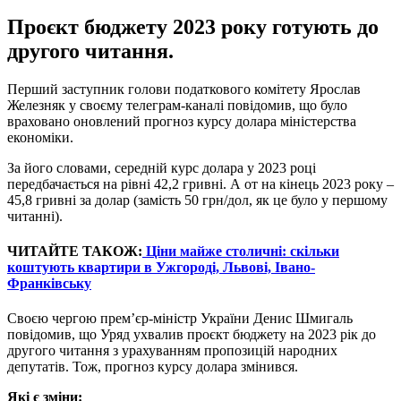
Проєкт бюджету 2023 року готують до
другого читання.
Перший заступник голови податкового комітету Ярослав
Железняк у своєму телеграм-каналі повідомив, що було
враховано оновлений прогноз курсу долара міністерства
економіки.
За його словами, середній курс долара у 2023 році
передбачається на рівні 42,2 гривні. А от на кінець 2023 року –
45,8 гривні за долар (замість 50 грн/дол, як це було у першому
читанні).
ЧИТАЙТЕ ТАКОЖ:
Ціни майже столичні: скільки
коштують квартири в Ужгороді, Львові, Івано-
Франківську
Своєю чергою прем’єр-міністр України Денис Шмигаль
повідомив, що Уряд ухвалив проєкт бюджету на 2023 рік до
другого читання з урахуванням пропозицій народних
депутатів. Тож, прогноз курсу долара змінився.
Які є зміни: