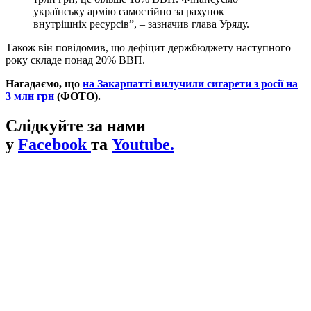
українську армію самостійно за рахунок
внутрішніх ресурсів”, – зазначив глава Уряду.
Також він повідомив, що дефіцит держбюджету наступного
року складе понад 20% ВВП.
Нагадаємо, що
на Закарпатті вилучили сигарети з росії на
3 млн грн
(ФОТО).
Слідкуйте за нами
у
Facebook
та
Youtube.