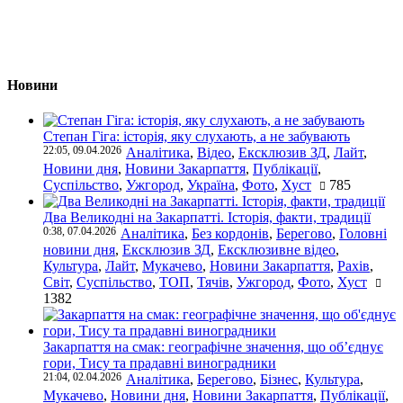
Новини
Степан Гіга: історія, яку слухають, а не забувають
22:05, 09.04.2026
Аналітика
,
Відео
,
Ексклюзив ЗД
,
Лайт
,
Новини дня
,
Новини Закарпаття
,
Публікації
,
Суспільство
,
Ужгород
,
Україна
,
Фото
,
Хуст
785
Два Великодні на Закарпатті. Історія, факти, традиції
0:38, 07.04.2026
Аналітика
,
Без кордонів
,
Берегово
,
Головні
новини дня
,
Ексклюзив ЗД
,
Ексклюзивне відео
,
Культура
,
Лайт
,
Мукачево
,
Новини Закарпаття
,
Рахів
,
Світ
,
Суспільство
,
ТОП
,
Тячів
,
Ужгород
,
Фото
,
Хуст
1382
Закарпаття на смак: географічне значення, що об’єднує
гори, Тису та прадавні виноградники
21:04, 02.04.2026
Аналітика
,
Берегово
,
Бізнес
,
Культура
,
Мукачево
,
Новини дня
,
Новини Закарпаття
,
Публікації
,