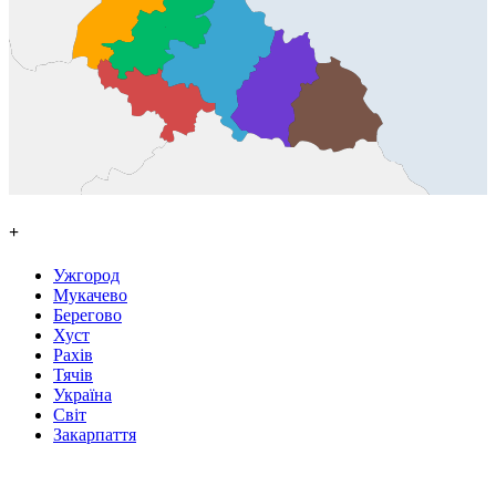
+
Ужгород
Мукачево
Берегово
Хуст
Рахів
Тячів
Україна
Світ
Закарпаття