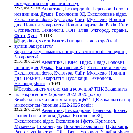
походження і соціальний статус
22:23, 06.02.2026
Аналітика
,
Без кордонів
,
Берегово
,
Головні
новини дня
,
Думка
,
Ексклюзив ЗД
,
Ексклюзивне відео
,
Ексклюзивні фото
,
Культура
,
Лайт
,
Мукачево
,
Новини
дня
,
Новини Закарпаття
,
Новини партнерів
,
Рахів
,
Світ
,
Суспільство
,
Технології
,
ТОП
,
Тячів
,
Ужгород
,
Україна
,
Фото
,
Хуст
1113
Бруківка, яку знімають і нищать: з чого зроблені вулиці
Закарпаття?
21:30, 31.01.2026
Аналітика
,
Бізнес
,
Відео
,
Влада
,
Головні
новини дня
,
Думка
,
Ексклюзив ЗД
,
Ексклюзивне відео
,
Ексклюзивні фото
,
Культура
,
Лайт
,
Мукачево
,
Новини
дня
,
Новини Закарпаття
,
Публікації
,
Технології
,
Ужгород
,
Фото
1031
Бездіяльність чи системна корупція? ТЦК Закарпаття під
мікроскопом (хроніка 2022-2026 років)
23:22, 28.01.2026
Аналітика
,
Без кордонів
,
Берегово
,
Бізнес
,
Головні новини дня
,
Думка
,
Ексклюзив ЗД
,
Ексклюзивне відео
,
Ексклюзивні фото
,
Кримінал
,
Мукачево
,
Новини дня
,
Новини Закарпаття
,
Публікації
,
Рахів
,
Суспільство
,
ТОП
,
Тячів
,
Ужгород
,
Україна
,
Фото
,