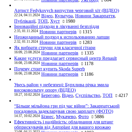
Артист Fedykovych випустив черговий хіт (ВІДЕО)
22:24, 04.11.2024
Відео
,
Культура
,
Новини Закарпаття
,
Публікації
,
ТОП
,
Хуст
1980
Інноваційні підходи в лікуванні безпліддя
2:35, 01.11.2024
Новини партнерів
1315
Неожиданный подход к использованию лапши
2:32, 01.11.2024
Новини партнерів
1283
Як вибрати струни для класичної гітари
16:09, 23.08.2024
Новини партнерів
1335
Какие услуги предлагает сервисный центр Renault
16:08, 23.08.2024
Новини партнерів
1178
Почему стоит купить Skoda Superb
16:06, 23.08.2024
Новини партнерів
1186
Увесь район у небезпеці: Бурхлива річка змила
високовольтну опору (ВІДЕО)
18:27, 10.02.2024
Берегово
,
Відео
,
Суспільство
,
ТОП
4217
“Більше мільйона грн під час війни”: Закарпатський
посадовець задекларував свою зарплату (ФОТО)
14:37, 10.02.2024
Бізнес
,
Мукачево
,
Фото
5886
Ефективність і надійність: обладнання для штанг
обприскувачів від Agroplast для вашого врожаю
22:08, 04.11.2023