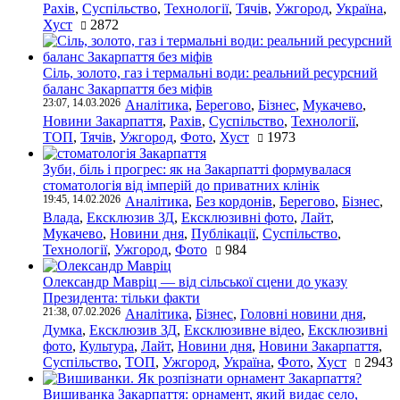
Рахів
,
Суспільство
,
Технології
,
Тячів
,
Ужгород
,
Україна
,
Хуст
2872
Сіль, золото, газ і термальні води: реальний ресурсний
баланс Закарпаття без міфів
23:07, 14.03.2026
Аналітика
,
Берегово
,
Бізнес
,
Мукачево
,
Новини Закарпаття
,
Рахів
,
Суспільство
,
Технології
,
ТОП
,
Тячів
,
Ужгород
,
Фото
,
Хуст
1973
Зуби, біль і прогрес: як на Закарпатті формувалася
стоматологія від імперій до приватних клінік
19:45, 14.02.2026
Аналітика
,
Без кордонів
,
Берегово
,
Бізнес
,
Влада
,
Ексклюзив ЗД
,
Ексклюзивні фото
,
Лайт
,
Мукачево
,
Новини дня
,
Публікації
,
Суспільство
,
Технології
,
Ужгород
,
Фото
984
Олександр Мавріц — від сільської сцени до указу
Президента: тільки факти
21:38, 07.02.2026
Аналітика
,
Бізнес
,
Головні новини дня
,
Думка
,
Ексклюзив ЗД
,
Ексклюзивне відео
,
Ексклюзивні
фото
,
Культура
,
Лайт
,
Новини дня
,
Новини Закарпаття
,
Суспільство
,
ТОП
,
Ужгород
,
Україна
,
Фото
,
Хуст
2943
Вишиванка Закарпаття: орнамент, який видає село,