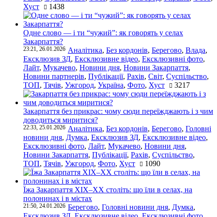
Хуст
1438
Одне слово — і ти “чужий”: як говорять у селах
Закарпаття?
23:21, 26.01.2026
Аналітика
,
Без кордонів
,
Берегово
,
Влада
,
Ексклюзив ЗД
,
Ексклюзивне відео
,
Ексклюзивні фото
,
Лайт
,
Мукачево
,
Новини дня
,
Новини Закарпаття
,
Новини партнерів
,
Публікації
,
Рахів
,
Світ
,
Суспільство
,
ТОП
,
Тячів
,
Ужгород
,
Україна
,
Фото
,
Хуст
3217
Закарпаття без прикрас: чому сюди переїжджають і з чим
доводиться миритися?
22:33, 25.01.2026
Аналітика
,
Без кордонів
,
Берегово
,
Головні
новини дня
,
Думка
,
Ексклюзив ЗД
,
Ексклюзивне відео
,
Ексклюзивні фото
,
Лайт
,
Мукачево
,
Новини дня
,
Новини Закарпаття
,
Публікації
,
Рахів
,
Суспільство
,
ТОП
,
Тячів
,
Ужгород
,
Фото
,
Хуст
1090
Їжа Закарпаття ХІХ–ХХ століть: що їли в селах, на
полонинах і в містах
21:50, 24.01.2026
Берегово
,
Головні новини дня
,
Думка
,
Ексклюзив ЗД
,
Ексклюзивне відео
,
Ексклюзивні фото
,