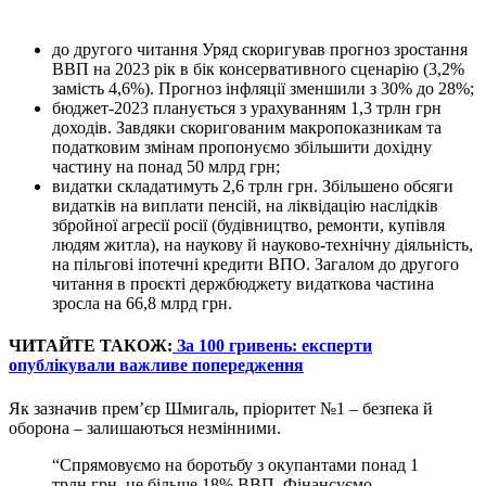
до другого читання Уряд скоригував прогноз зростання
ВВП на 2023 рік в бік консервативного сценарію (3,2%
замість 4,6%). Прогноз інфляції зменшили з 30% до 28%;
бюджет-2023 планується з урахуванням 1,3 трлн грн
доходів. Завдяки скоригованим макропоказникам та
податковим змінам пропонуємо збільшити дохідну
частину на понад 50 млрд грн;
видатки складатимуть 2,6 трлн грн. Збільшено обсяги
видатків на виплати пенсій, на ліквідацію наслідків
збройної агресії росії (будівництво, ремонти, купівля
людям житла), на наукову й науково-технічну діяльність,
на пільгові іпотечні кредити ВПО. Загалом до другого
читання в проєкті держбюджету видаткова частина
зросла на 66,8 млрд грн.
ЧИТАЙТЕ ТАКОЖ:
За 100 гривень: експерти
опублікували важливе попередження
Як зазначив прем’єр Шмигаль, пріоритет №1 – безпека й
оборона – залишаються незмінними.
“Спрямовуємо на боротьбу з окупантами понад 1
трлн грн, це більше 18% ВВП. Фінансуємо