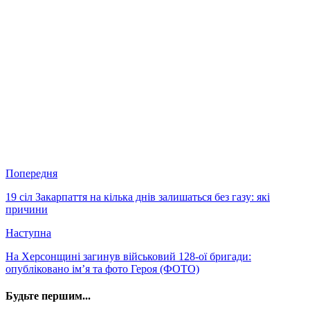
Попередня
19 сіл Закарпаття на кілька днів залишаться без газу: які
причини
Наступна
На Херсонщині загинув військовий 128-ої бригади:
опубліковано ім’я та фото Героя (ФОТО)
Будьте першим...