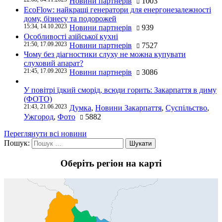
Новини партнерів
1003
EcoFlow: найкращі генератори для енергонезалежності
дому, бізнесу та подорожей
15:34, 14.10.2023
Новини партнерів
939
Особливості азійської кухні
21:50, 17.09.2023
Новини партнерів
7527
Чому без діагностики слуху не можна купувати
слуховий апарат?
21:45, 17.09.2023
Новини партнерів
3086
У повітрі їдкий сморід, всюди горить: Закарпаття в диму
(ФОТО)
21:43, 21.06.2023
Думка
,
Новини Закарпаття
,
Суспільство
,
Ужгород
,
Фото
5882
Переглянути всі новини
Пошук:
Оберіть регіон на карті