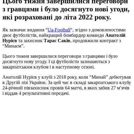
Цього тижня завершилися переговори
з гравцями і було досягнуто нові угоди,
які розраховані до літа 2022 року.
Як зазначає видання “
Ua-Football
“, згідно з домовленостями
двоє футболістів, найкращий бомбардир команди
Анатолій
Нурієв
та захисник
Тарас Саків
, продовжили контракт з
“Минаєм”.
Цього тижня завершилися переговори з гравцями і було
досягнуто нову угоду. І ці футболісти залишаються з
закарпатським клубом і в наступному сезоні.
Анатолій Нурієв у клубі з 2018 року, коли “Минай” дебютував
в Другій лізі України. За цей час в складі закарпатського клубу
24-річний півзахисник провів 64 матчі, в яких забив 27 м’ячів
і віддав 4 результативні передачі.