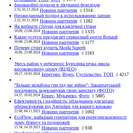
Інноваційні підходи в лікуванні безпліддя
2:35, 01.11.2024
Новини партнерів
1314
Неожиданный подход к использованию лапши
2:32, 01.11.2024
Новини партнерів
1282
Як вибрати струни для класичної гітари
16:09, 23.08.2024
Новини партнерів
1335
Какие услуги предлагает сервисный центр Renault
16:08, 23.08.2024
Новини партнерів
1177
Почему стоит купить Skoda Superb
16:06, 23.08.2024
Новини партнерів
1183
Увесь район у небезпеці: Бурхлива річка змила
високовольтну опору (ВІДЕО)
18:27, 10.02.2024
Берегово
,
Відео
,
Суспільство
,
ТОП
4217
“Більше мільйона грн під час війни”: Закарпатський
посадовець задекларував свою зарплату (ФОТО)
14:37, 10.02.2024
Бізнес
,
Мукачево
,
Фото
5885
Ефективність і надійність: обладнання для штанг
обприскувачів від Agroplast для вашого врожаю
22:08, 04.11.2023
Новини партнерів
1002
EcoFlow: найкращі генератори для енергонезалежності
дому, бізнесу та подорожей
15:34, 14.10.2023
Новини партнерів
938