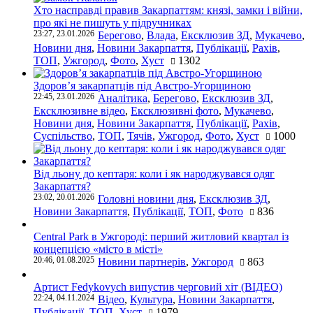
Хто насправді правив Закарпаттям: князі, замки і війни,
про які не пишуть у підручниках
23:27, 23.01.2026
Берегово
,
Влада
,
Ексклюзив ЗД
,
Мукачево
,
Новини дня
,
Новини Закарпаття
,
Публікації
,
Рахів
,
ТОП
,
Ужгород
,
Фото
,
Хуст
1302
Здоров’я закарпатців під Австро-Угорщиною
22:45, 23.01.2026
Аналітика
,
Берегово
,
Ексклюзив ЗД
,
Ексклюзивне відео
,
Ексклюзивні фото
,
Мукачево
,
Новини дня
,
Новини Закарпаття
,
Публікації
,
Рахів
,
Суспільство
,
ТОП
,
Тячів
,
Ужгород
,
Фото
,
Хуст
1000
Від льону до кептаря: коли і як народжувався одяг
Закарпаття?
23:02, 20.01.2026
Головні новини дня
,
Ексклюзив ЗД
,
Новини Закарпаття
,
Публікації
,
ТОП
,
Фото
836
Central Park в Ужгороді: перший житловий квартал із
концепцією «місто в місті»
20:46, 01.08.2025
Новини партнерів
,
Ужгород
863
Артист Fedykovych випустив черговий хіт (ВІДЕО)
22:24, 04.11.2024
Відео
,
Культура
,
Новини Закарпаття
,
Публікації
,
ТОП
,
Хуст
1979