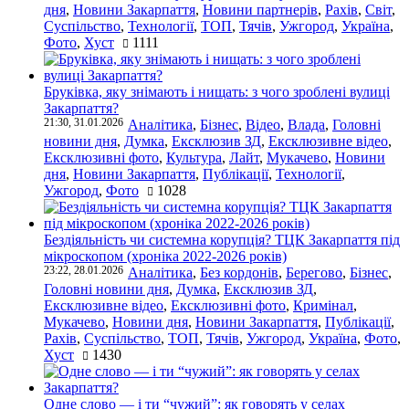
дня
,
Новини Закарпаття
,
Новини партнерів
,
Рахів
,
Світ
,
Суспільство
,
Технології
,
ТОП
,
Тячів
,
Ужгород
,
Україна
,
Фото
,
Хуст
1111
Бруківка, яку знімають і нищать: з чого зроблені вулиці
Закарпаття?
21:30, 31.01.2026
Аналітика
,
Бізнес
,
Відео
,
Влада
,
Головні
новини дня
,
Думка
,
Ексклюзив ЗД
,
Ексклюзивне відео
,
Ексклюзивні фото
,
Культура
,
Лайт
,
Мукачево
,
Новини
дня
,
Новини Закарпаття
,
Публікації
,
Технології
,
Ужгород
,
Фото
1028
Бездіяльність чи системна корупція? ТЦК Закарпаття під
мікроскопом (хроніка 2022-2026 років)
23:22, 28.01.2026
Аналітика
,
Без кордонів
,
Берегово
,
Бізнес
,
Головні новини дня
,
Думка
,
Ексклюзив ЗД
,
Ексклюзивне відео
,
Ексклюзивні фото
,
Кримінал
,
Мукачево
,
Новини дня
,
Новини Закарпаття
,
Публікації
,
Рахів
,
Суспільство
,
ТОП
,
Тячів
,
Ужгород
,
Україна
,
Фото
,
Хуст
1430
Одне слово — і ти “чужий”: як говорять у селах