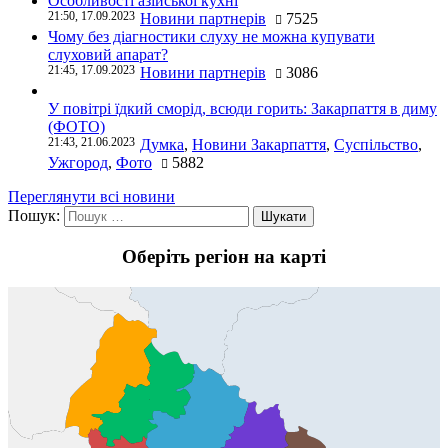
Особливості азійської кухні
21:50, 17.09.2023
Новини партнерів
7525
Чому без діагностики слуху не можна купувати
слуховий апарат?
21:45, 17.09.2023
Новини партнерів
3086
У повітрі їдкий сморід, всюди горить: Закарпаття в диму
(ФОТО)
21:43, 21.06.2023
Думка
,
Новини Закарпаття
,
Суспільство
,
Ужгород
,
Фото
5882
Переглянути всі новини
Пошук:
Оберіть регіон на карті