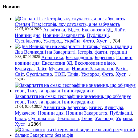
Новини
Степан Гіга: історія, яку слухають, а не забувають
22:05, 09.04.2026
Аналітика
,
Відео
,
Ексклюзив ЗД
,
Лайт
,
Новини дня
,
Новини Закарпаття
,
Публікації
,
Суспільство
,
Ужгород
,
Україна
,
Фото
,
Хуст
784
Два Великодні на Закарпатті. Історія, факти, традиції
0:38, 07.04.2026
Аналітика
,
Без кордонів
,
Берегово
,
Головні
новини дня
,
Ексклюзив ЗД
,
Ексклюзивне відео
,
Культура
,
Лайт
,
Мукачево
,
Новини Закарпаття
,
Рахів
,
Світ
,
Суспільство
,
ТОП
,
Тячів
,
Ужгород
,
Фото
,
Хуст
1379
Закарпаття на смак: географічне значення, що об’єднує
гори, Тису та прадавні виноградники
21:04, 02.04.2026
Аналітика
,
Берегово
,
Бізнес
,
Культура
,
Мукачево
,
Новини дня
,
Новини Закарпаття
,
Публікації
,
Рахів
,
Суспільство
,
Технології
,
Тячів
,
Ужгород
,
Україна
,
Хуст
2864