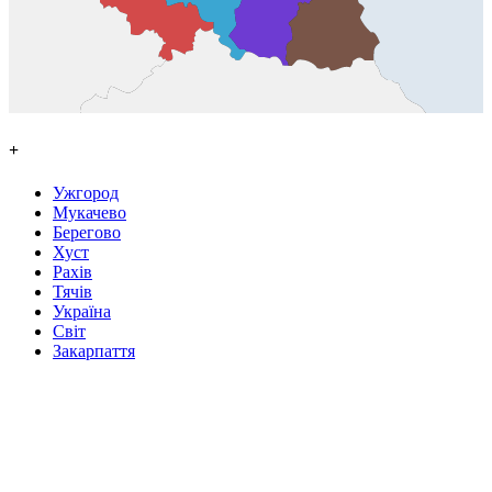
+
Ужгород
Мукачево
Берегово
Хуст
Рахів
Тячів
Україна
Світ
Закарпаття