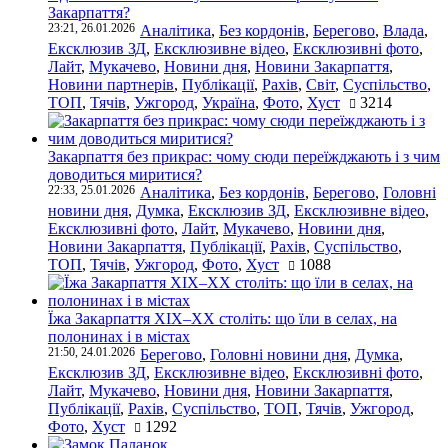
Закарпаття?
23:21, 26.01.2026
Аналітика
,
Без кордонів
,
Берегово
,
Влада
,
Ексклюзив ЗД
,
Ексклюзивне відео
,
Ексклюзивні фото
,
Лайт
,
Мукачево
,
Новини дня
,
Новини Закарпаття
,
Новини партнерів
,
Публікації
,
Рахів
,
Світ
,
Суспільство
,
ТОП
,
Тячів
,
Ужгород
,
Україна
,
Фото
,
Хуст
3214
Закарпаття без прикрас: чому сюди переїжджають і з чим
доводиться миритися?
22:33, 25.01.2026
Аналітика
,
Без кордонів
,
Берегово
,
Головні
новини дня
,
Думка
,
Ексклюзив ЗД
,
Ексклюзивне відео
,
Ексклюзивні фото
,
Лайт
,
Мукачево
,
Новини дня
,
Новини Закарпаття
,
Публікації
,
Рахів
,
Суспільство
,
ТОП
,
Тячів
,
Ужгород
,
Фото
,
Хуст
1088
Їжа Закарпаття ХІХ–ХХ століть: що їли в селах, на
полонинах і в містах
21:50, 24.01.2026
Берегово
,
Головні новини дня
,
Думка
,
Ексклюзив ЗД
,
Ексклюзивне відео
,
Ексклюзивні фото
,
Лайт
,
Мукачево
,
Новини дня
,
Новини Закарпаття
,
Публікації
,
Рахів
,
Суспільство
,
ТОП
,
Тячів
,
Ужгород
,
Фото
,
Хуст
1292