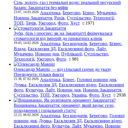
Сіль, золото, газ і термальні води: реальний ресурсний
баланс Закарпаття без міфів
23:07, 14.03.2026
Аналітика
,
Берегово
,
Бізнес
,
Мукачево
,
Новини Закарпаття
,
Рахів
,
Суспільство
,
Технології
,
ТОП
,
Тячів
,
Ужгород
,
Фото
,
Хуст
1971
Зуби, біль і прогрес: як на Закарпатті формувалася
стоматологія від імперій до приватних клінік
19:45, 14.02.2026
Аналітика
,
Без кордонів
,
Берегово
,
Бізнес
,
Влада
,
Ексклюзив ЗД
,
Ексклюзивні фото
,
Лайт
,
Мукачево
,
Новини дня
,
Публікації
,
Суспільство
,
Технології
,
Ужгород
,
Фото
981
Олександр Мавріц — від сільської сцени до указу
Президента: тільки факти
21:38, 07.02.2026
Аналітика
,
Бізнес
,
Головні новини дня
,
Думка
,
Ексклюзив ЗД
,
Ексклюзивне відео
,
Ексклюзивні
фото
,
Культура
,
Лайт
,
Новини дня
,
Новини Закарпаття
,
Суспільство
,
ТОП
,
Ужгород
,
Україна
,
Фото
,
Хуст
2938
Вишиванка Закарпаття: орнамент, який видає село,
походження і соціальний статус
22:23, 06.02.2026
Аналітика
,
Без кордонів
,
Берегово
,
Головні
новини дня
,
Думка
,
Ексклюзив ЗД
,
Ексклюзивне відео
,
Ексклюзивні фото
,
Культура
,
Лайт
,
Мукачево
,
Новини