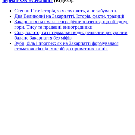
переміг ФК «Севлюш»
(ВІДЕО).
Степан Гіга: історія, яку слухають, а не забувають
Два Великодні на Закарпатті. Історія, факти, традиції
Закарпаття на смак: географічне значення, що об’єднує
гори, Тису та прадавні виноградники
Сіль, золото, газ і термальні води: реальний ресурсний
баланс Закарпаття без міфів
Зуби, біль і прогрес: як на Закарпатті формувалася
стоматологія від імперій до приватних клінік