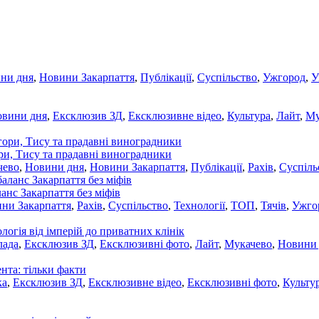
ни дня
,
Новини Закарпаття
,
Публікації
,
Суспільство
,
Ужгород
,
У
овини дня
,
Ексклюзив ЗД
,
Ексклюзивне відео
,
Культура
,
Лайт
,
Му
ори, Тису та прадавні виноградники
чево
,
Новини дня
,
Новини Закарпаття
,
Публікації
,
Рахів
,
Суспіль
ланс Закарпаття без міфів
ни Закарпаття
,
Рахів
,
Суспільство
,
Технології
,
ТОП
,
Тячів
,
Ужго
ологія від імперій до приватних клінік
лада
,
Ексклюзив ЗД
,
Ексклюзивні фото
,
Лайт
,
Мукачево
,
Новини
нта: тільки факти
ка
,
Ексклюзив ЗД
,
Ексклюзивне відео
,
Ексклюзивні фото
,
Культу