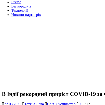
Бізнес
Без кордонів
Технології
Новини партнерів
В Індії рекордний приріст COVID-19 за 
22.03.2021
Тетяна Лева
Світ
,
Суспільство
0
312