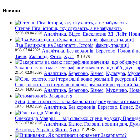
Новини
Степан Гіга: історія, яку слухають, а не забувають
22:05, 09.04.2026
Аналітика
,
Відео
,
Ексклюзив ЗД
,
Лайт
,
Нови
Два Великодні на Закарпатті. Історія, факти, традиції
0:38, 07.04.2026
Аналітика
,
Без кордонів
,
Берегово
,
Головні н
Тячів
,
Ужгород
,
Фото
,
Хуст
1379
Закарпаття на смак: географічне значення, що об’єднує г
21:04, 02.04.2026
Аналітика
,
Берегово
,
Бізнес
,
Культура
,
Мука
Сіль, золото, газ і термальні води: реальний ресурсний ба
23:07, 14.03.2026
Аналітика
,
Берегово
,
Бізнес
,
Мукачево
,
Нови
Зуби, біль і прогрес: як на Закарпатті формувалася стомат
19:45, 14.02.2026
Аналітика
,
Без кордонів
,
Берегово
,
Бізнес
,
В
Олександр Мавріц — від сільської сцени до указу Президе
21:38, 07.02.2026
Аналітика
,
Бізнес
,
Головні новини дня
,
Дум
Ужгород
,
Україна
,
Фото
,
Хуст
2938