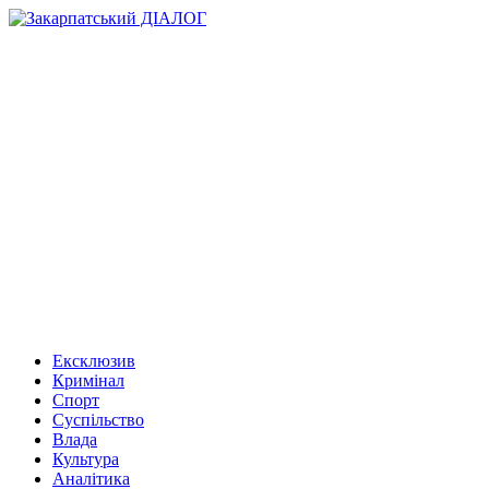
Ексклюзив
Кримінал
Спорт
Суспільство
Влада
Культура
Аналітика