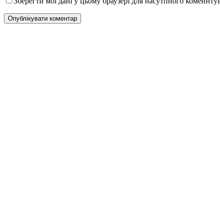
Зберегти мої дані у цьому браузері для насутпного коменнту