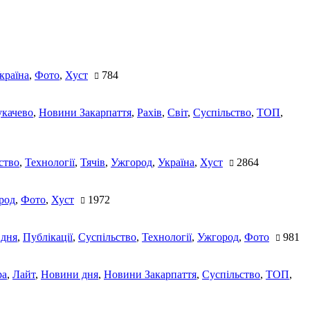
країна
,
Фото
,
Хуст
784
качево
,
Новини Закарпаття
,
Рахів
,
Світ
,
Суспільство
,
ТОП
,
ство
,
Технології
,
Тячів
,
Ужгород
,
Україна
,
Хуст
2864
род
,
Фото
,
Хуст
1972
 дня
,
Публікації
,
Суспільство
,
Технології
,
Ужгород
,
Фото
981
ра
,
Лайт
,
Новини дня
,
Новини Закарпаття
,
Суспільство
,
ТОП
,