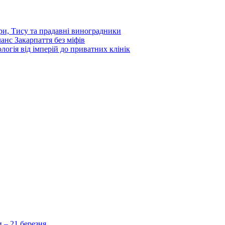
ори, Тису та прадавні виноградники
ланс Закарпаття без міфів
ологія від імперій до приватних клінік
 – 21 березня