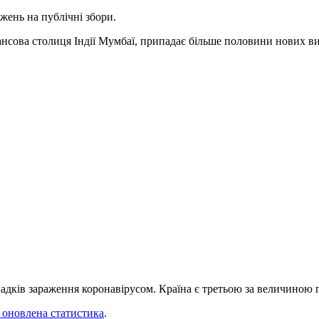
ежень на публічні збори.
нсова столиця Індії Мумбаї, припадає більше половини нових ви
падків зараження коронавірусом. Країна є третьою за величиною п
 оновлена статистика
.