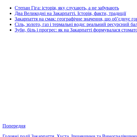
Степан Гіга: історія, яку слухають, а не забувають
Два Великодні на Закарпатті. Історія, факти, традиції
Закарпаття на смак: географічне значення, що об’єднує г
Сіль, золото, газ і термальні води: реальний ресурсний ба
Зуби, біль і прогрес: як на Закарпатті формувалася стомат
Попередня
Головні події Закарпаття, Хуста, Іршавщини та Виноградівщини