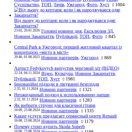
Суспільство
,
ТОП
,
Тячів
,
Ужгород
,
Фото
,
Хуст
1004
Від льону до кептаря: коли і як народжувався одяг
Закарпаття?
23:02, 20.01.2026
Головні новини дня
,
Ексклюзив ЗД
,
Новини Закарпаття
,
Публікації
,
ТОП
,
Фото
845
Central Park в Ужгороді: перший житловий квартал із
концепцією «місто в місті»
20:46, 01.08.2025
Новини партнерів
,
Ужгород
869
Артист Fedykovych випустив черговий хіт (ВІДЕО)
22:24, 04.11.2024
Відео
,
Культура
,
Новини Закарпаття
,
Публікації
,
ТОП
,
Хуст
1981
Інноваційні підходи в лікуванні безпліддя
2:35, 01.11.2024
Новини партнерів
1321
Неожиданный подход к использованию лапши
2:32, 01.11.2024
Новини партнерів
1283
Як вибрати струни для класичної гітари
16:09, 23.08.2024
Новини партнерів
1335
Какие услуги предлагает сервисный центр Renault
16:08, 23.08.2024
Новини партнерів
1179
Почему стоит купить Skoda Superb
16:06, 23.08.2024
Новини партнерів
1188