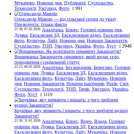
Мукачево
,
Новини дня
,
Публікації
,
Суспільство
,
Технології
,
Ужгород
,
Фото
991
Олександр Мавріц — від сільської сцени до указу
Президента: тільки факти
21:38, 07.02.2026
Аналітика
,
Бізнес
,
Головні новини дня
,
Думка
,
Ексклюзив ЗД
,
Ексклюзивне відео
,
Ексклюзивні
фото
,
Культура
,
Лайт
,
Новини дня
,
Новини Закарпаття
,
Суспільство
,
ТОП
,
Ужгород
,
Україна
,
Фото
,
Хуст
2948
Вишиванка Закарпаття: орнамент, який видає село,
походження і соціальний статус
22:23, 06.02.2026
Аналітика
,
Без кордонів
,
Берегово
,
Головні
новини дня
,
Думка
,
Ексклюзив ЗД
,
Ексклюзивне відео
,
Ексклюзивні фото
,
Культура
,
Лайт
,
Мукачево
,
Новини
дня
,
Новини Закарпаття
,
Новини партнерів
,
Рахів
,
Світ
,
Суспільство
,
Технології
,
ТОП
,
Тячів
,
Ужгород
,
Україна
,
Фото
,
Хуст
1119
Бруківка, яку знімають і нищать: з чого зроблені вулиці
Закарпаття?
21:30, 31.01.2026
Аналітика
,
Бізнес
,
Відео
,
Влада
,
Головні
новини дня
,
Думка
,
Ексклюзив ЗД
,
Ексклюзивне відео
,
Ексклюзивні фото
,
Культура
,
Лайт
,
Мукачево
,
Новини