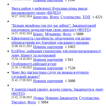
Увесь район у небезпеці: Бурхлива річка змила
високовольтну опору (ВІДЕО)
18:27, 10.02.2024
Берегово
,
Відео
,
Суспільство
,
ТОП
4221
“Більше мільйона грн під час війни”: Закарпатський
посадовець задекларував свою зарплату (ФОТО)
14:37, 10.02.2024
Бізнес
,
Мукачево
,
Фото
5888
Ефективність і надійність: обладнання для штанг
обприскувачів від Agroplast для вашого врожаю
22:08, 04.11.2023
Новини партнерів
1003
EcoFlow: найкращі генератори для енергонезалежності
дому, бізнесу та подорожей
15:34, 14.10.2023
Новини партнерів
941
Особливості азійської кухні
21:50, 17.09.2023
Новини партнерів
7528
Чому без діагностики слуху не можна купувати
слуховий апарат?
21:45, 17.09.2023
Новини партнерів
3088
У повітрі їдкий сморід, всюди горить: Закарпаття в диму
(ФОТО)
21:43, 21.06.2023
Думка
,
Новини Закарпаття
,
Суспільство
,
Ужгород
,
Фото
5884