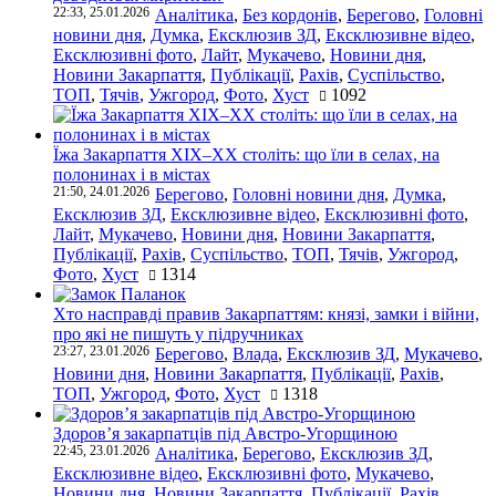
22:33, 25.01.2026
Аналітика
,
Без кордонів
,
Берегово
,
Головні
новини дня
,
Думка
,
Ексклюзив ЗД
,
Ексклюзивне відео
,
Ексклюзивні фото
,
Лайт
,
Мукачево
,
Новини дня
,
Новини Закарпаття
,
Публікації
,
Рахів
,
Суспільство
,
ТОП
,
Тячів
,
Ужгород
,
Фото
,
Хуст
1092
Їжа Закарпаття ХІХ–ХХ століть: що їли в селах, на
полонинах і в містах
21:50, 24.01.2026
Берегово
,
Головні новини дня
,
Думка
,
Ексклюзив ЗД
,
Ексклюзивне відео
,
Ексклюзивні фото
,
Лайт
,
Мукачево
,
Новини дня
,
Новини Закарпаття
,
Публікації
,
Рахів
,
Суспільство
,
ТОП
,
Тячів
,
Ужгород
,
Фото
,
Хуст
1314
Хто насправді правив Закарпаттям: князі, замки і війни,
про які не пишуть у підручниках
23:27, 23.01.2026
Берегово
,
Влада
,
Ексклюзив ЗД
,
Мукачево
,
Новини дня
,
Новини Закарпаття
,
Публікації
,
Рахів
,
ТОП
,
Ужгород
,
Фото
,
Хуст
1318
Здоров’я закарпатців під Австро-Угорщиною
22:45, 23.01.2026
Аналітика
,
Берегово
,
Ексклюзив ЗД
,
Ексклюзивне відео
,
Ексклюзивні фото
,
Мукачево
,
Новини дня
,
Новини Закарпаття
,
Публікації
,
Рахів
,