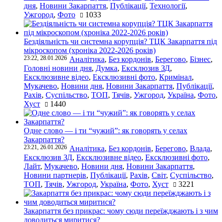
дня
,
Новини Закарпаття
,
Публікації
,
Технології
,
Ужгород
,
Фото
1033
Бездіяльність чи системна корупція? ТЦК Закарпаття під
мікроскопом (хроніка 2022-2026 років)
23:22, 28.01.2026
Аналітика
,
Без кордонів
,
Берегово
,
Бізнес
,
Головні новини дня
,
Думка
,
Ексклюзив ЗД
,
Ексклюзивне відео
,
Ексклюзивні фото
,
Кримінал
,
Мукачево
,
Новини дня
,
Новини Закарпаття
,
Публікації
,
Рахів
,
Суспільство
,
ТОП
,
Тячів
,
Ужгород
,
Україна
,
Фото
,
Хуст
1440
Одне слово — і ти “чужий”: як говорять у селах
Закарпаття?
23:21, 26.01.2026
Аналітика
,
Без кордонів
,
Берегово
,
Влада
,
Ексклюзив ЗД
,
Ексклюзивне відео
,
Ексклюзивні фото
,
Лайт
,
Мукачево
,
Новини дня
,
Новини Закарпаття
,
Новини партнерів
,
Публікації
,
Рахів
,
Світ
,
Суспільство
,
ТОП
,
Тячів
,
Ужгород
,
Україна
,
Фото
,
Хуст
3221
Закарпаття без прикрас: чому сюди переїжджають і з чим
доводиться миритися?