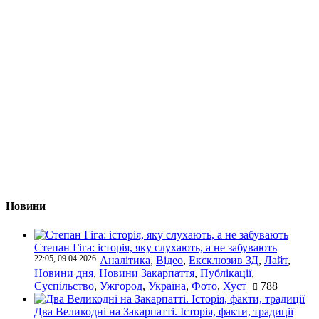
Новини
Степан Гіга: історія, яку слухають, а не забувають
22:05, 09.04.2026
Аналітика
,
Відео
,
Ексклюзив ЗД
,
Лайт
,
Новини дня
,
Новини Закарпаття
,
Публікації
,
Суспільство
,
Ужгород
,
Україна
,
Фото
,
Хуст
788
Два Великодні на Закарпатті. Історія, факти, традиції