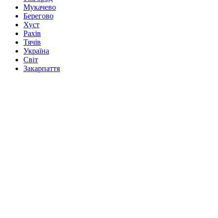
Мукачево
Берегово
Хуст
Рахів
Тячів
Україна
Світ
Закарпаття