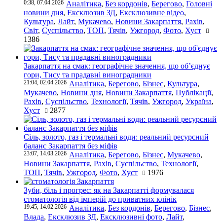
0:38, 07.04.2026
Аналітика
,
Без кордонів
,
Берегово
,
Головні
новини дня
,
Ексклюзив ЗД
,
Ексклюзивне відео
,
Культура
,
Лайт
,
Мукачево
,
Новини Закарпаття
,
Рахів
,
Світ
,
Суспільство
,
ТОП
,
Тячів
,
Ужгород
,
Фото
,
Хуст
1386
Закарпаття на смак: географічне значення, що об’єднує
гори, Тису та прадавні виноградники
21:04, 02.04.2026
Аналітика
,
Берегово
,
Бізнес
,
Культура
,
Мукачево
,
Новини дня
,
Новини Закарпаття
,
Публікації
,
Рахів
,
Суспільство
,
Технології
,
Тячів
,
Ужгород
,
Україна
,
Хуст
2877
Сіль, золото, газ і термальні води: реальний ресурсний
баланс Закарпаття без міфів
23:07, 14.03.2026
Аналітика
,
Берегово
,
Бізнес
,
Мукачево
,
Новини Закарпаття
,
Рахів
,
Суспільство
,
Технології
,
ТОП
,
Тячів
,
Ужгород
,
Фото
,
Хуст
1976
Зуби, біль і прогрес: як на Закарпатті формувалася
стоматологія від імперій до приватних клінік
19:45, 14.02.2026
Аналітика
,
Без кордонів
,
Берегово
,
Бізнес
,
Влада
,
Ексклюзив ЗД
,
Ексклюзивні фото
,
Лайт
,