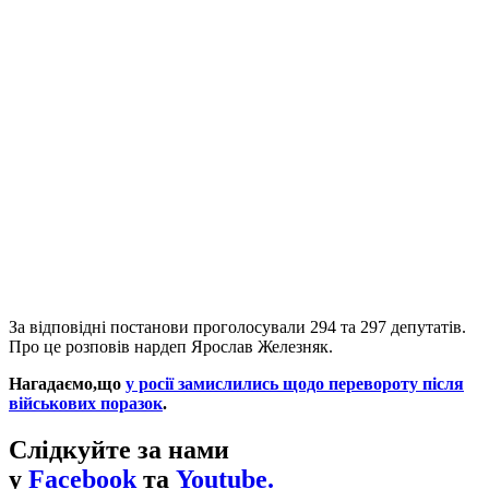
За відповідні постанови проголосували 294 та 297 депутатів.
Про це розповів нардеп Ярослав Железняк.
Нагадаємо,що
у росії замислились щодо перевороту після
військових поразок
.
Слідкуйте за нами
у
Facebook
та
Youtube.