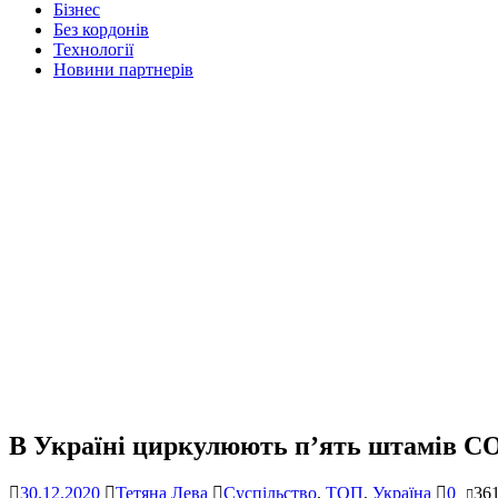
Бізнес
Без кордонів
Технології
Новини партнерів
В Україні циркулюють п’ять штамів C
30.12.2020
Тетяна Лева
Суспільство
,
ТОП
,
Україна
0
36