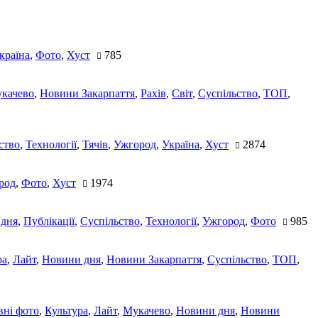
країна
,
Фото
,
Хуст
785
качево
,
Новини Закарпаття
,
Рахів
,
Світ
,
Суспільство
,
ТОП
,
ство
,
Технології
,
Тячів
,
Ужгород
,
Україна
,
Хуст
2874
род
,
Фото
,
Хуст
1974
 дня
,
Публікації
,
Суспільство
,
Технології
,
Ужгород
,
Фото
985
ра
,
Лайт
,
Новини дня
,
Новини Закарпаття
,
Суспільство
,
ТОП
,
ні фото
,
Культура
,
Лайт
,
Мукачево
,
Новини дня
,
Новини