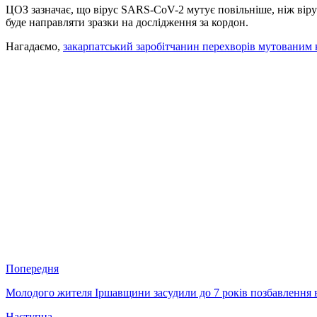
ЦОЗ зазначає, що вірус SARS-CoV-2 мутує повільніше, ніж віру
буде направляти зразки на дослідження за кордон.
Нагадаємо,
закарпатський заробітчанин перехворів мутованим к
Попередня
Молодого жителя Іршавщини засудили до 7 років позбавлення во
Наступна