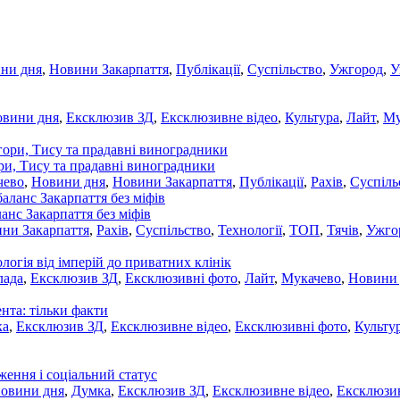
ни дня
,
Новини Закарпаття
,
Публікації
,
Суспільство
,
Ужгород
,
У
овини дня
,
Ексклюзив ЗД
,
Ексклюзивне відео
,
Культура
,
Лайт
,
Му
ори, Тису та прадавні виноградники
чево
,
Новини дня
,
Новини Закарпаття
,
Публікації
,
Рахів
,
Суспіль
ланс Закарпаття без міфів
ни Закарпаття
,
Рахів
,
Суспільство
,
Технології
,
ТОП
,
Тячів
,
Ужго
ологія від імперій до приватних клінік
лада
,
Ексклюзив ЗД
,
Ексклюзивні фото
,
Лайт
,
Мукачево
,
Новини
нта: тільки факти
ка
,
Ексклюзив ЗД
,
Ексклюзивне відео
,
Ексклюзивні фото
,
Культу
ження і соціальний статус
новини дня
,
Думка
,
Ексклюзив ЗД
,
Ексклюзивне відео
,
Ексклюзив