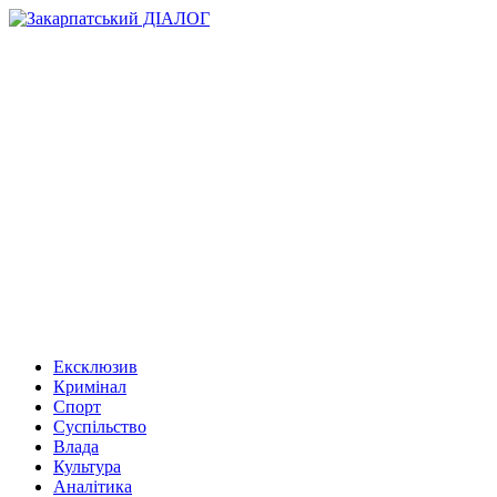
Ексклюзив
Кримінал
Спорт
Суспільство
Влада
Культура
Аналітика