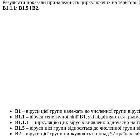
Результати показали приналежність циркулюючих на території Ук
В1.1.1; В1.5 і В2.
В1
– віруси цієї групи належать до численної групи вірусі
В1.1 –
віруси генетичної лінії В1, які відрізняються тр
В1.1.1
– циркуляцію цих вірусів виявлено одночасно на те
В1.5
– віруси цієї групи відносяться до численної групи в
В2
– віруси цієї групи циркулюють в понад 57 країнах сві