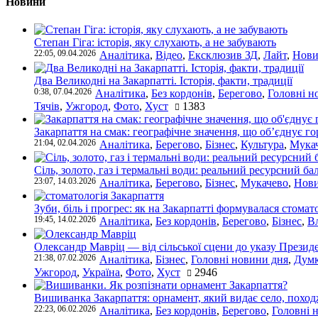
Новини
Степан Гіга: історія, яку слухають, а не забувають
22:05, 09.04.2026
Аналітика
,
Відео
,
Ексклюзив ЗД
,
Лайт
,
Нови
Два Великодні на Закарпатті. Історія, факти, традиції
0:38, 07.04.2026
Аналітика
,
Без кордонів
,
Берегово
,
Головні н
Тячів
,
Ужгород
,
Фото
,
Хуст
1383
Закарпаття на смак: географічне значення, що об’єднує г
21:04, 02.04.2026
Аналітика
,
Берегово
,
Бізнес
,
Культура
,
Мука
Сіль, золото, газ і термальні води: реальний ресурсний ба
23:07, 14.03.2026
Аналітика
,
Берегово
,
Бізнес
,
Мукачево
,
Нови
Зуби, біль і прогрес: як на Закарпатті формувалася стомат
19:45, 14.02.2026
Аналітика
,
Без кордонів
,
Берегово
,
Бізнес
,
В
Олександр Мавріц — від сільської сцени до указу Президе
21:38, 07.02.2026
Аналітика
,
Бізнес
,
Головні новини дня
,
Дум
Ужгород
,
Україна
,
Фото
,
Хуст
2946
Вишиванка Закарпаття: орнамент, який видає село, поход
22:23, 06.02.2026
Аналітика
,
Без кордонів
,
Берегово
,
Головні 