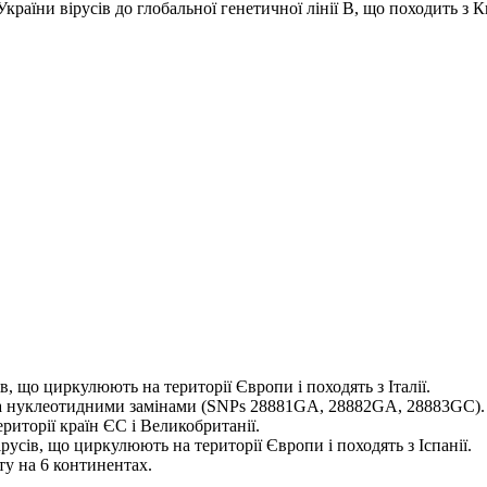
раїни вірусів до глобальної генетичної лінії B, що походить з 
в, що циркулюють на території Європи і походять з Італії.
ьома нуклеотидними замінами (SNPs 28881GA, 28882GA, 28883GC).
риторії країн ЄС і Великобританії.
ірусів, що циркулюють на території Європи і походять з Іспанії.
ту на 6 континентах.