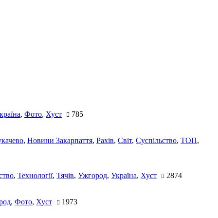
країна
,
Фото
,
Хуст
785
качево
,
Новини Закарпаття
,
Рахів
,
Світ
,
Суспільство
,
ТОП
,
ство
,
Технології
,
Тячів
,
Ужгород
,
Україна
,
Хуст
2874
род
,
Фото
,
Хуст
1973