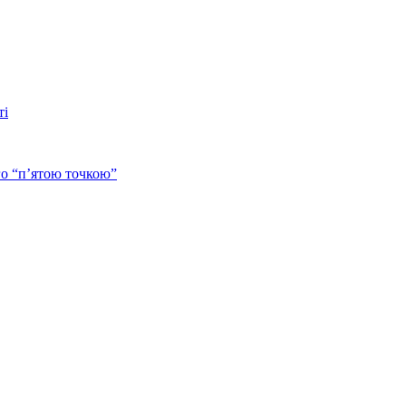
ті
го “п’ятою точкою”