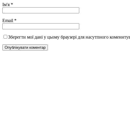
Ім'я
*
Email
*
Зберегти мої дані у цьому браузері для насутпного коменнту