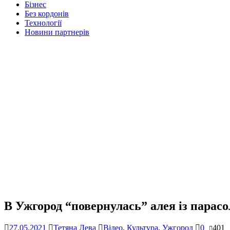
Бізнес
Без кордонів
Технології
Новини партнерів
В Ужгород “повернулась” алея із парас
27.05.2021
Тетяна Лева
Відео
,
Культура
,
Ужгород
0
401