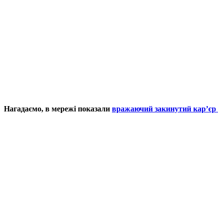
Нагадаємо, в мережі показали
вражаючий закинутий кар’єр