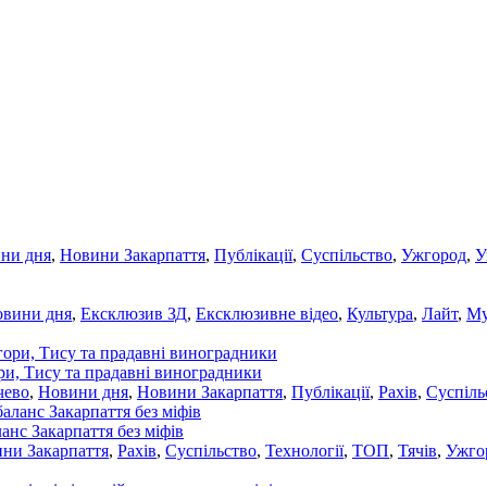
ни дня
,
Новини Закарпаття
,
Публікації
,
Суспільство
,
Ужгород
,
У
овини дня
,
Ексклюзив ЗД
,
Ексклюзивне відео
,
Культура
,
Лайт
,
Му
ори, Тису та прадавні виноградники
чево
,
Новини дня
,
Новини Закарпаття
,
Публікації
,
Рахів
,
Суспіль
ланс Закарпаття без міфів
ни Закарпаття
,
Рахів
,
Суспільство
,
Технології
,
ТОП
,
Тячів
,
Ужго