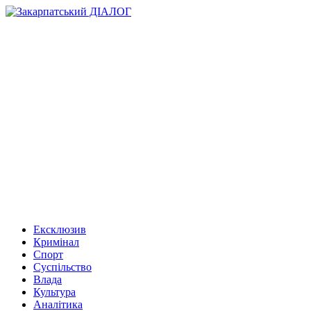
Ексклюзив
Кримінал
Спорт
Суспільство
Влада
Культура
Аналітика