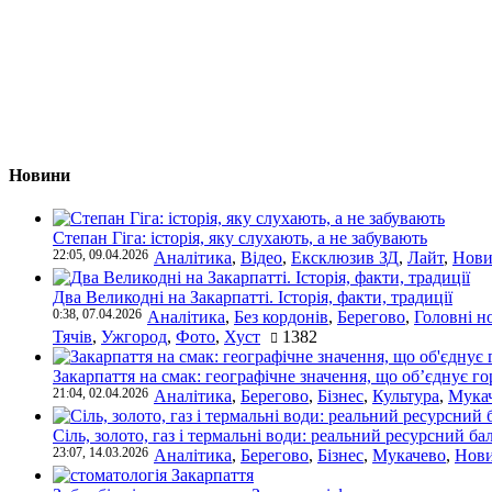
Новини
Степан Гіга: історія, яку слухають, а не забувають
22:05, 09.04.2026
Аналітика
,
Відео
,
Ексклюзив ЗД
,
Лайт
,
Нови
Два Великодні на Закарпатті. Історія, факти, традиції
0:38, 07.04.2026
Аналітика
,
Без кордонів
,
Берегово
,
Головні н
Тячів
,
Ужгород
,
Фото
,
Хуст
1382
Закарпаття на смак: географічне значення, що об’єднує г
21:04, 02.04.2026
Аналітика
,
Берегово
,
Бізнес
,
Культура
,
Мука
Сіль, золото, газ і термальні води: реальний ресурсний ба
23:07, 14.03.2026
Аналітика
,
Берегово
,
Бізнес
,
Мукачево
,
Нови