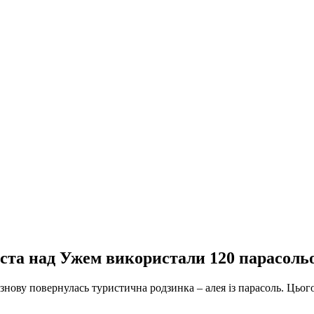
ста над Ужем використали 120 парасоль
 знову повернулась туристична родзинка – алея із парасоль. Цьог