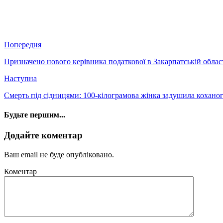
Попередня
Призначено нового керівника податкової в Закарпатській облас
Наступна
Смерть під сідницями: 100-кілограмова жінка задушила кохано
Будьте першим...
Додайте коментар
Ваш email не буде опубліковано.
Коментар