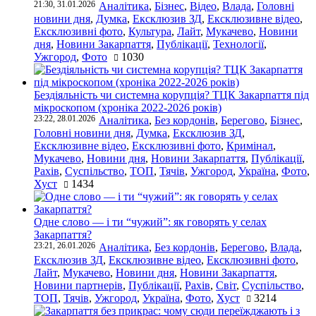
21:30, 31.01.2026
Аналітика
,
Бізнес
,
Відео
,
Влада
,
Головні
новини дня
,
Думка
,
Ексклюзив ЗД
,
Ексклюзивне відео
,
Ексклюзивні фото
,
Культура
,
Лайт
,
Мукачево
,
Новини
дня
,
Новини Закарпаття
,
Публікації
,
Технології
,
Ужгород
,
Фото
1030
Бездіяльність чи системна корупція? ТЦК Закарпаття під
мікроскопом (хроніка 2022-2026 років)
23:22, 28.01.2026
Аналітика
,
Без кордонів
,
Берегово
,
Бізнес
,
Головні новини дня
,
Думка
,
Ексклюзив ЗД
,
Ексклюзивне відео
,
Ексклюзивні фото
,
Кримінал
,
Мукачево
,
Новини дня
,
Новини Закарпаття
,
Публікації
,
Рахів
,
Суспільство
,
ТОП
,
Тячів
,
Ужгород
,
Україна
,
Фото
,
Хуст
1434
Одне слово — і ти “чужий”: як говорять у селах
Закарпаття?
23:21, 26.01.2026
Аналітика
,
Без кордонів
,
Берегово
,
Влада
,
Ексклюзив ЗД
,
Ексклюзивне відео
,
Ексклюзивні фото
,
Лайт
,
Мукачево
,
Новини дня
,
Новини Закарпаття
,
Новини партнерів
,
Публікації
,
Рахів
,
Світ
,
Суспільство
,
ТОП
,
Тячів
,
Ужгород
,
Україна
,
Фото
,
Хуст
3214