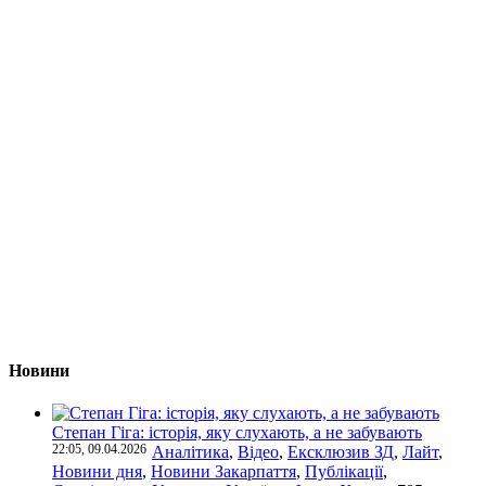
Новини
Степан Гіга: історія, яку слухають, а не забувають
22:05, 09.04.2026
Аналітика
,
Відео
,
Ексклюзив ЗД
,
Лайт
,
Новини дня
,
Новини Закарпаття
,
Публікації
,