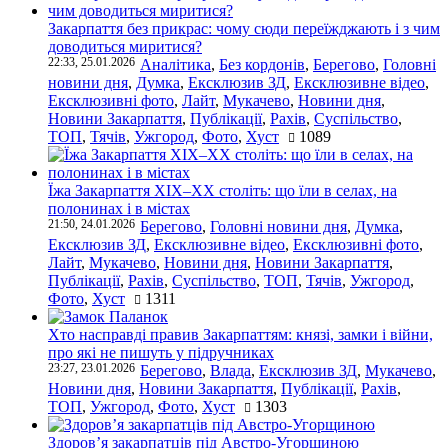
Закарпаття без прикрас: чому сюди переїжджають і з чим
доводиться миритися?
22:33, 25.01.2026
Аналітика
,
Без кордонів
,
Берегово
,
Головні
новини дня
,
Думка
,
Ексклюзив ЗД
,
Ексклюзивне відео
,
Ексклюзивні фото
,
Лайт
,
Мукачево
,
Новини дня
,
Новини Закарпаття
,
Публікації
,
Рахів
,
Суспільство
,
ТОП
,
Тячів
,
Ужгород
,
Фото
,
Хуст
1089
Їжа Закарпаття ХІХ–ХХ століть: що їли в селах, на
полонинах і в містах
21:50, 24.01.2026
Берегово
,
Головні новини дня
,
Думка
,
Ексклюзив ЗД
,
Ексклюзивне відео
,
Ексклюзивні фото
,
Лайт
,
Мукачево
,
Новини дня
,
Новини Закарпаття
,
Публікації
,
Рахів
,
Суспільство
,
ТОП
,
Тячів
,
Ужгород
,
Фото
,
Хуст
1311
Хто насправді правив Закарпаттям: князі, замки і війни,
про які не пишуть у підручниках
23:27, 23.01.2026
Берегово
,
Влада
,
Ексклюзив ЗД
,
Мукачево
,
Новини дня
,
Новини Закарпаття
,
Публікації
,
Рахів
,
ТОП
,
Ужгород
,
Фото
,
Хуст
1303
Здоров’я закарпатців під Австро-Угорщиною