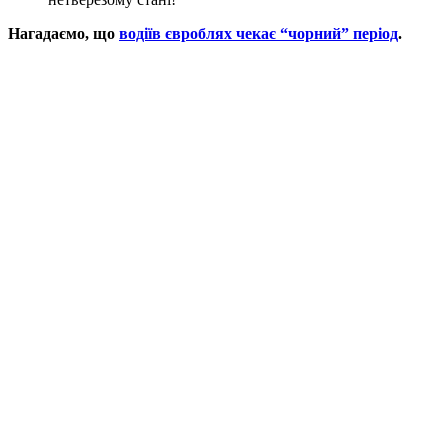
Нагадаємо, що
водіїв євроблях чекає “чорний” період
.