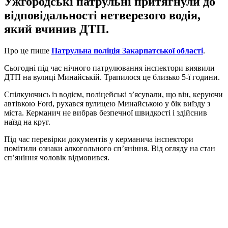
Ужгородські патрульні притягнули до
відповідальності нетверезого водія,
який вчинив ДТП.
Про це пише
Патрульна поліція Закарпатської області
.
Сьогодні під час нічного патрулювання інспектори виявили
ДТП на вулиці Минайській. Трапилося це близько 5-ї години.
Спілкуючись із водієм, поліцейські з’ясували, що він, керуючи
автівкою Ford, рухався вулицею Минайською у бік виїзду з
міста. Керманич не вибрав безпечної швидкості і здійснив
наїзд на круг.
Під час перевірки документів у керманича інспектори
помітили ознаки алкогольного сп’яніння. Від огляду на стан
сп’яніння чоловік відмовився.