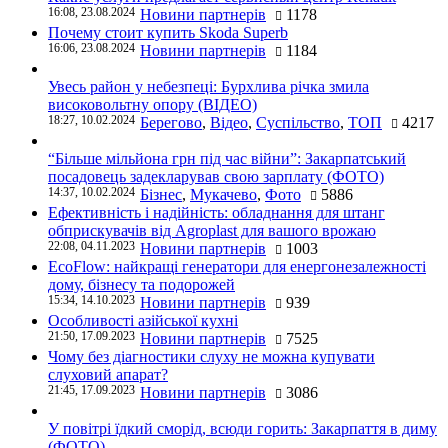
16:08, 23.08.2024
Новини партнерів
1178
Почему стоит купить Skoda Superb
16:06, 23.08.2024
Новини партнерів
1184
Увесь район у небезпеці: Бурхлива річка змила
високовольтну опору (ВІДЕО)
18:27, 10.02.2024
Берегово
,
Відео
,
Суспільство
,
ТОП
4217
“Більше мільйона грн під час війни”: Закарпатський
посадовець задекларував свою зарплату (ФОТО)
14:37, 10.02.2024
Бізнес
,
Мукачево
,
Фото
5886
Ефективність і надійність: обладнання для штанг
обприскувачів від Agroplast для вашого врожаю
22:08, 04.11.2023
Новини партнерів
1003
EcoFlow: найкращі генератори для енергонезалежності
дому, бізнесу та подорожей
15:34, 14.10.2023
Новини партнерів
939
Особливості азійської кухні
21:50, 17.09.2023
Новини партнерів
7525
Чому без діагностики слуху не можна купувати
слуховий апарат?
21:45, 17.09.2023
Новини партнерів
3086
У повітрі їдкий сморід, всюди горить: Закарпаття в диму
(ФОТО)