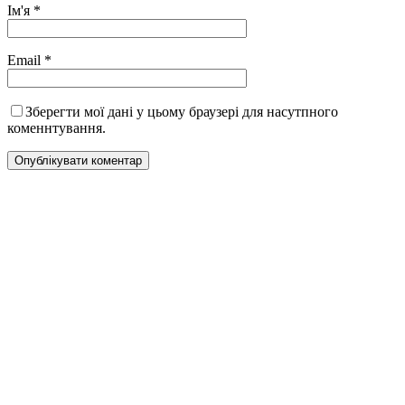
Ім'я
*
Email
*
Зберегти мої дані у цьому браузері для насутпного
коменнтування.