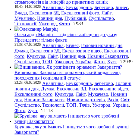
стоматологія від імперій до приватних клінік
19:45, 14.02.2026
Аналітика
,
Без кордонів
,
Берегово
,
Бізнес
,
Влада
,
Ексклюзив ЗД
,
Ексклюзивні фото
,
Лайт
,
Мукачево
,
Новини дня
,
Публікації
,
Суспільство
,
Технології
,
Ужгород
,
Фото
983
Олександр Мавріц — від сільської сцени до указу
Президента: тільки факти
21:38, 07.02.2026
Аналітика
,
Бізнес
,
Головні новини дня
,
Думка
,
Ексклюзив ЗД
,
Ексклюзивне відео
,
Ексклюзивні
фото
,
Культура
,
Лайт
,
Новини дня
,
Новини Закарпаття
,
Суспільство
,
ТОП
,
Ужгород
,
Україна
,
Фото
,
Хуст
2939
Вишиванка Закарпаття: орнамент, який видає село,
походження і соціальний статус
22:23, 06.02.2026
Аналітика
,
Без кордонів
,
Берегово
,
Головні
новини дня
,
Думка
,
Ексклюзив ЗД
,
Ексклюзивне відео
,
Ексклюзивні фото
,
Культура
,
Лайт
,
Мукачево
,
Новини
дня
,
Новини Закарпаття
,
Новини партнерів
,
Рахів
,
Світ
,
Суспільство
,
Технології
,
ТОП
,
Тячів
,
Ужгород
,
Україна
,
Фото
,
Хуст
1113
Бруківка, яку знімають і нищать: з чого зроблені вулиці
Закарпаття?