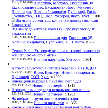
22:45, 23.01.2026
Аналітика
,
Берегово
,
Ексклюзив ЗД
,
Ексклюзивне відео
,
Ексклюзивні фото
,
Мукачево
,
Новини дня
,
Новини Закарпаття
,
Публікації
,
Рахів
,
Суспільство
,
ТОП
,
Тячів
,
Ужгород
,
Фото
,
Хуст
1001
Від льону до кептаря: коли і як народжувався одяг
Закарпаття?
23:02, 20.01.2026
Головні новини дня
,
Ексклюзив ЗД
,
Новини Закарпаття
,
Публікації
,
ТОП
,
Фото
837
Central Park в Ужгороді: перший житловий квартал із
концепцією «місто в місті»
20:46, 01.08.2025
Новини партнерів
,
Ужгород
864
Артист Fedykovych випустив черговий хіт (ВІДЕО)
22:24, 04.11.2024
Відео
,
Культура
,
Новини Закарпаття
,
Публікації
,
ТОП
,
Хуст
1980
Інноваційні підходи в лікуванні безпліддя
2:35, 01.11.2024
Новини партнерів
1315
Неожиданный подход к использованию лапши
2:32, 01.11.2024
Новини партнерів
1283
Як вибрати струни для класичної гітари
16:09, 23.08.2024
Новини партнерів
1335
Какие услуги предлагает сервисный центр Renault