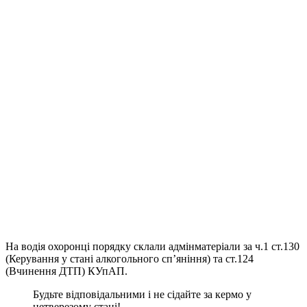
На водія охоронці порядку склали адмінматеріали за ч.1 ст.130
(Керування у стані алкогольного сп’яніння) та ст.124
(Вчинення ДТП) КУпАП.
Будьте відповідальними і не сідайте за кермо у
нетверезому стані!