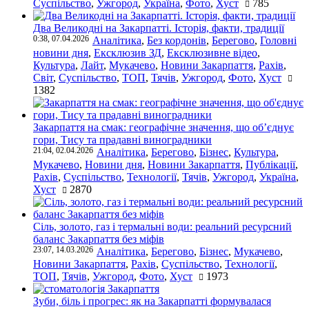
Суспільство
,
Ужгород
,
Україна
,
Фото
,
Хуст
785
Два Великодні на Закарпатті. Історія, факти, традиції
0:38, 07.04.2026
Аналітика
,
Без кордонів
,
Берегово
,
Головні
новини дня
,
Ексклюзив ЗД
,
Ексклюзивне відео
,
Культура
,
Лайт
,
Мукачево
,
Новини Закарпаття
,
Рахів
,
Світ
,
Суспільство
,
ТОП
,
Тячів
,
Ужгород
,
Фото
,
Хуст
1382
Закарпаття на смак: географічне значення, що об’єднує
гори, Тису та прадавні виноградники
21:04, 02.04.2026
Аналітика
,
Берегово
,
Бізнес
,
Культура
,
Мукачево
,
Новини дня
,
Новини Закарпаття
,
Публікації
,
Рахів
,
Суспільство
,
Технології
,
Тячів
,
Ужгород
,
Україна
,
Хуст
2870
Сіль, золото, газ і термальні води: реальний ресурсний
баланс Закарпаття без міфів
23:07, 14.03.2026
Аналітика
,
Берегово
,
Бізнес
,
Мукачево
,
Новини Закарпаття
,
Рахів
,
Суспільство
,
Технології
,
ТОП
,
Тячів
,
Ужгород
,
Фото
,
Хуст
1973
Зуби, біль і прогрес: як на Закарпатті формувалася