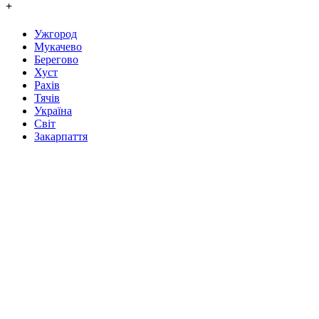
+
Ужгород
Мукачево
Берегово
Хуст
Рахів
Тячів
Україна
Світ
Закарпаття