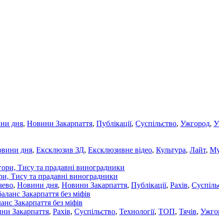
ни дня
,
Новини Закарпаття
,
Публікації
,
Суспільство
,
Ужгород
,
У
овини дня
,
Ексклюзив ЗД
,
Ексклюзивне відео
,
Культура
,
Лайт
,
Му
ори, Тису та прадавні виноградники
чево
,
Новини дня
,
Новини Закарпаття
,
Публікації
,
Рахів
,
Суспіль
ланс Закарпаття без міфів
ни Закарпаття
,
Рахів
,
Суспільство
,
Технології
,
ТОП
,
Тячів
,
Ужго