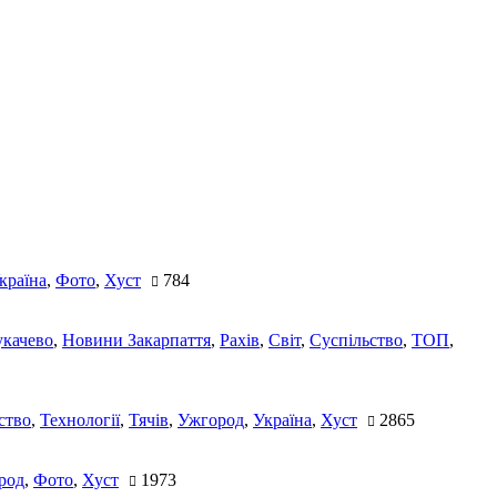
країна
,
Фото
,
Хуст
784
качево
,
Новини Закарпаття
,
Рахів
,
Світ
,
Суспільство
,
ТОП
,
ство
,
Технології
,
Тячів
,
Ужгород
,
Україна
,
Хуст
2865
род
,
Фото
,
Хуст
1973