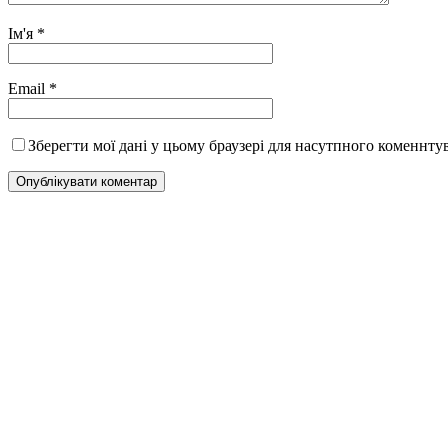
Ім'я
*
Email
*
Зберегти мої дані у цьому браузері для насутпного коменнту