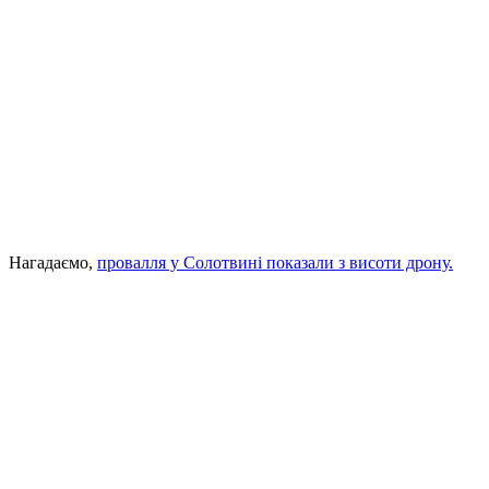
Нагадаємо,
провалля у Солотвині показали з висоти дрону.