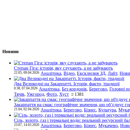
Новини
Степан Гіга: історія, яку слухають, а не забувають
22:05, 09.04.2026
Аналітика
,
Відео
,
Ексклюзив ЗД
,
Лайт
,
Нови
Два Великодні на Закарпатті. Історія, факти, традиції
0:38, 07.04.2026
Аналітика
,
Без кордонів
,
Берегово
,
Головні н
Тячів
,
Ужгород
,
Фото
,
Хуст
1381
Закарпаття на смак: географічне значення, що об’єднує г
21:04, 02.04.2026
Аналітика
,
Берегово
,
Бізнес
,
Культура
,
Мука
Сіль, золото, газ і термальні води: реальний ресурсний ба
23:07, 14.03.2026
Аналітика
,
Берегово
,
Бізнес
,
Мукачево
,
Нови