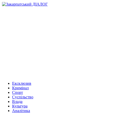
Ексклюзив
Кримінал
Спорт
Суспільство
Влада
Культура
Аналітика