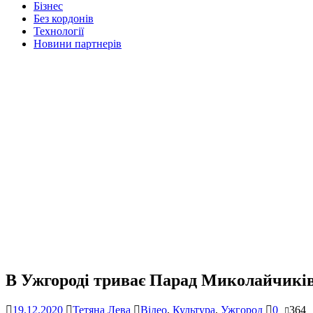
Бізнес
Без кордонів
Технології
Новини партнерів
В Ужгороді триває Парад Миколайчикі
19.12.2020
Тетяна Лева
Відео
,
Культура
,
Ужгород
0
364