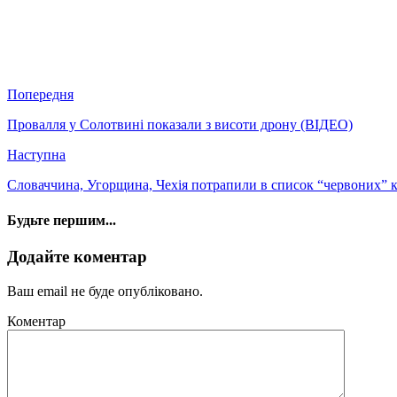
Попередня
Провалля у Солотвині показали з висоти дрону (ВІДЕО)
Наступна
Словаччина, Угорщина, Чехія потрапили в список “червоних” 
Будьте першим...
Додайте коментар
Ваш email не буде опубліковано.
Коментар