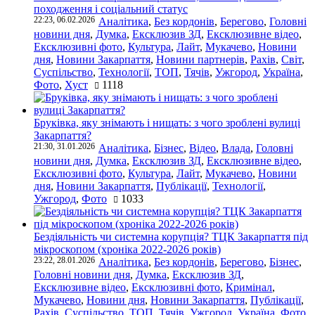
походження і соціальний статус
22:23, 06.02.2026
Аналітика
,
Без кордонів
,
Берегово
,
Головні
новини дня
,
Думка
,
Ексклюзив ЗД
,
Ексклюзивне відео
,
Ексклюзивні фото
,
Культура
,
Лайт
,
Мукачево
,
Новини
дня
,
Новини Закарпаття
,
Новини партнерів
,
Рахів
,
Світ
,
Суспільство
,
Технології
,
ТОП
,
Тячів
,
Ужгород
,
Україна
,
Фото
,
Хуст
1118
Бруківка, яку знімають і нищать: з чого зроблені вулиці
Закарпаття?
21:30, 31.01.2026
Аналітика
,
Бізнес
,
Відео
,
Влада
,
Головні
новини дня
,
Думка
,
Ексклюзив ЗД
,
Ексклюзивне відео
,
Ексклюзивні фото
,
Культура
,
Лайт
,
Мукачево
,
Новини
дня
,
Новини Закарпаття
,
Публікації
,
Технології
,
Ужгород
,
Фото
1033
Бездіяльність чи системна корупція? ТЦК Закарпаття під
мікроскопом (хроніка 2022-2026 років)
23:22, 28.01.2026
Аналітика
,
Без кордонів
,
Берегово
,
Бізнес
,
Головні новини дня
,
Думка
,
Ексклюзив ЗД
,
Ексклюзивне відео
,
Ексклюзивні фото
,
Кримінал
,
Мукачево
,
Новини дня
,
Новини Закарпаття
,
Публікації
,
Рахів
,
Суспільство
,
ТОП
,
Тячів
,
Ужгород
,
Україна
,
Фото
,