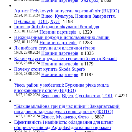
Новини партнерів
,
Ужгород
869
Артист Fedykovych випустив черговий хіт (ВІДЕО)
22:24, 04.11.2024
Відео
,
Культура
,
Новини Закарпаття
,
Публікації
,
ТОП
,
Хуст
1981
Інноваційні підходи в лікуванні безпліддя
2:35, 01.11.2024
Новини партнерів
1320
Неожиданный подход к использованию лапши
2:32, 01.11.2024
Новини партнерів
1283
Як вибрати струни для класичної гітари
16:09, 23.08.2024
Новини партнерів
1335
Какие услуги предлагает сервисный центр Renault
16:08, 23.08.2024
Новини партнерів
1179
Почему стоит купить Skoda Superb
16:06, 23.08.2024
Новини партнерів
1187
Увесь район у небезпеці: Бурхлива річка змила
високовольтну опору (ВІДЕО)
18:27, 10.02.2024
Берегово
,
Відео
,
Суспільство
,
ТОП
4221
“Більше мільйона грн під час війни”: Закарпатський
посадовець задекларував свою зарплату (ФОТО)
14:37, 10.02.2024
Бізнес
,
Мукачево
,
Фото
5887
Ефективність і надійність: обладнання для штанг
обприскувачів від Agroplast для вашого врожаю
22:08, 04.11.2023