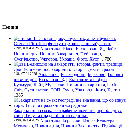
Новини
Степан Гіга: історія, яку слухають, а не забувають
22:05, 09.04.2026
Аналітика
,
Відео
,
Ексклюзив ЗД
,
Лайт
,
Новини дня
,
Новини Закарпаття
,
Публікації
,
Суспільство
,
Ужгород
,
Україна
,
Фото
,
Хуст
786
Два Великодні на Закарпатті. Історія, факти, традиції
0:38, 07.04.2026
Аналітика
,
Без кордонів
,
Берегово
,
Головні
новини дня
,
Ексклюзив ЗД
,
Ексклюзивне відео
,
Культура
,
Лайт
,
Мукачево
,
Новини Закарпаття
,
Рахів
,
Світ
,
Суспільство
,
ТОП
,
Тячів
,
Ужгород
,
Фото
,
Хуст
1385
Закарпаття на смак: географічне значення, що об’єднує
гори, Тису та прадавні виноградники
21:04, 02.04.2026
Аналітика
,
Берегово
,
Бізнес
,
Культура
,
Мукачево
,
Новини дня
,
Новини Закарпаття
,
Публікації
,