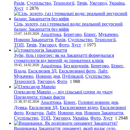
Рахів
,
Суспільство
,
Технології
,
Тячів
,
Ужгород
,
Україна
,
Хуст
2876
Сіль, золото, газ і термальні води: реальний ресурсний
баланс Закарпаття без міфів
23:07, 14.03.2026
Аналітика
,
Берегово
,
Бізнес
,
Мукачево
,
Новини Закарпаття
,
Рахів
,
Суспільство
,
Технології
,
ТОП
,
Тячів
,
Ужгород
,
Фото
,
Хуст
1975
Зуби, біль і прогрес: як на Закарпатті формувалася
стоматологія від імперій до приватних клінік
19:45, 14.02.2026
Аналітика
,
Без кордонів
,
Берегово
,
Бізнес
,
Влада
,
Ексклюзив ЗД
,
Ексклюзивні фото
,
Лайт
,
Мукачево
,
Новини дня
,
Публікації
,
Суспільство
,
Технології
,
Ужгород
,
Фото
988
Олександр Мавріц — від сільської сцени до указу
Президента: тільки факти
21:38, 07.02.2026
Аналітика
,
Бізнес
,
Головні новини дня
,
Думка
,
Ексклюзив ЗД
,
Ексклюзивне відео
,
Ексклюзивні
фото
,
Культура
,
Лайт
,
Новини дня
,
Новини Закарпаття
,
Суспільство
,
ТОП
,
Ужгород
,
Україна
,
Фото
,
Хуст
2948
Вишиванка Закарпаття: орнамент, який видає село,