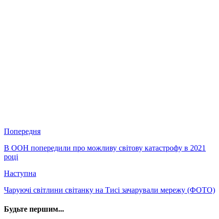
Попередня
В ООН попередили про можливу світову катастрофу в 2021
році
Наступна
Чаруючі світлини світанку на Тисі зачарували мережу (ФОТО)
Будьте першим...