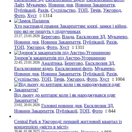
Лайт
,
Мукачево
,
Новини дня
,
Новини Закарпаття
,
Публікації
,
Рахів
,
Суспільство
,
ТОП
,
Тячів
,
Ужгород
,
Фото
,
Хуст
1314
Хто насправді правив Закарпаттям: князі, замки і війни,
про які не пишуть у підручниках
23:27, 23.01.2026
Берегово
,
Влада
,
Ексклюзив ЗД
,
Мукачево
,
Новини дня
,
Новини Закарпаття
,
Публікації
,
Рахів
,
ТОП
,
Ужгород
,
Фото
,
Хуст
1311
Здоров’я закарпатців під Австро-Угорщиною
22:45, 23.01.2026
Аналітика
,
Берегово
,
Ексклюзив ЗД
,
Ексклюзивне відео
,
Ексклюзивні фото
,
Мукачево
,
Новини дня
,
Новини Закарпаття
,
Публікації
,
Рахів
,
Суспільство
,
ТОП
,
Тячів
,
Ужгород
,
Фото
,
Хуст
1004
Від льону до кептаря: коли і як народжувався одяг
Закарпаття?
23:02, 20.01.2026
Головні новини дня
,
Ексклюзив ЗД
,
Новини Закарпаття
,
Публікації
,
ТОП
,
Фото
844
Central Park в Ужгороді: перший житловий квартал із
концепцією «місто в місті»
20:46, 01.08.2025