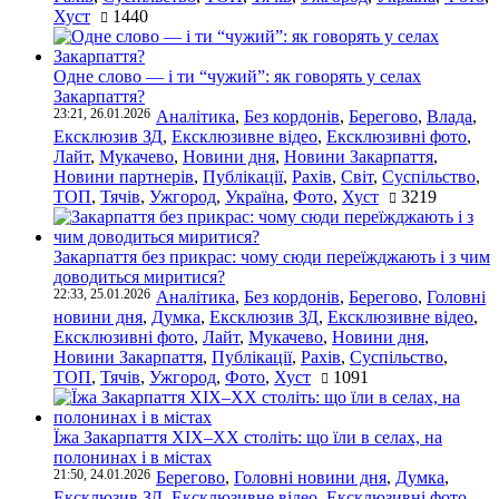
Хуст
1440
Одне слово — і ти “чужий”: як говорять у селах
Закарпаття?
23:21, 26.01.2026
Аналітика
,
Без кордонів
,
Берегово
,
Влада
,
Ексклюзив ЗД
,
Ексклюзивне відео
,
Ексклюзивні фото
,
Лайт
,
Мукачево
,
Новини дня
,
Новини Закарпаття
,
Новини партнерів
,
Публікації
,
Рахів
,
Світ
,
Суспільство
,
ТОП
,
Тячів
,
Ужгород
,
Україна
,
Фото
,
Хуст
3219
Закарпаття без прикрас: чому сюди переїжджають і з чим
доводиться миритися?
22:33, 25.01.2026
Аналітика
,
Без кордонів
,
Берегово
,
Головні
новини дня
,
Думка
,
Ексклюзив ЗД
,
Ексклюзивне відео
,
Ексклюзивні фото
,
Лайт
,
Мукачево
,
Новини дня
,
Новини Закарпаття
,
Публікації
,
Рахів
,
Суспільство
,
ТОП
,
Тячів
,
Ужгород
,
Фото
,
Хуст
1091
Їжа Закарпаття ХІХ–ХХ століть: що їли в селах, на
полонинах і в містах
21:50, 24.01.2026
Берегово
,
Головні новини дня
,
Думка
,
Ексклюзив ЗД
,
Ексклюзивне відео
,
Ексклюзивні фото
,