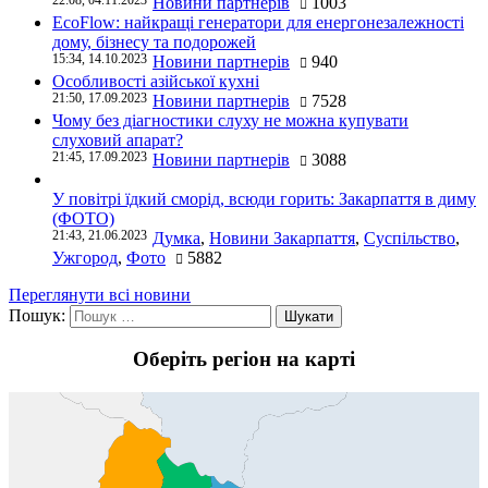
Новини партнерів
1003
EcoFlow: найкращі генератори для енергонезалежності
дому, бізнесу та подорожей
15:34, 14.10.2023
Новини партнерів
940
Особливості азійської кухні
21:50, 17.09.2023
Новини партнерів
7528
Чому без діагностики слуху не можна купувати
слуховий апарат?
21:45, 17.09.2023
Новини партнерів
3088
У повітрі їдкий сморід, всюди горить: Закарпаття в диму
(ФОТО)
21:43, 21.06.2023
Думка
,
Новини Закарпаття
,
Суспільство
,
Ужгород
,
Фото
5882
Переглянути всі новини
Пошук:
Оберіть регіон на карті