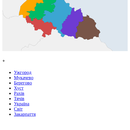
+
Ужгород
Мукачево
Берегово
Хуст
Рахів
Тячів
Україна
Світ
Закарпаття