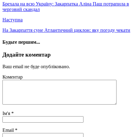
Брехала на всю Україну: Закарпатка Аліна Паш потрапила в
черговий скандал
Наступна
На Закарпаття суне Атлантичний циклон: яку погоду чекати
Будьте першим...
Додайте коментар
Ваш email не буде опубліковано.
Коментар
Ім'я
*
Email
*