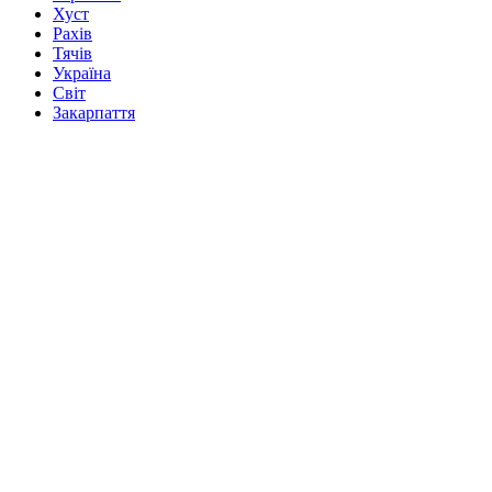
Хуст
Рахів
Тячів
Україна
Світ
Закарпаття