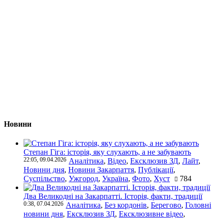
Новини
Степан Гіга: історія, яку слухають, а не забувають
22:05, 09.04.2026
Аналітика
,
Відео
,
Ексклюзив ЗД
,
Лайт
,
Новини дня
,
Новини Закарпаття
,
Публікації
,
Суспільство
,
Ужгород
,
Україна
,
Фото
,
Хуст
784
Два Великодні на Закарпатті. Історія, факти, традиції
0:38, 07.04.2026
Аналітика
,
Без кордонів
,
Берегово
,
Головні
новини дня
,
Ексклюзив ЗД
,
Ексклюзивне відео
,