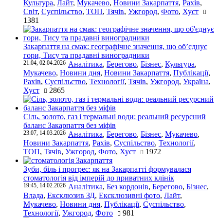
Культура
,
Лайт
,
Мукачево
,
Новини Закарпаття
,
Рахів
,
Світ
,
Суспільство
,
ТОП
,
Тячів
,
Ужгород
,
Фото
,
Хуст
1381
Закарпаття на смак: географічне значення, що об’єднує
гори, Тису та прадавні виноградники
21:04, 02.04.2026
Аналітика
,
Берегово
,
Бізнес
,
Культура
,
Мукачево
,
Новини дня
,
Новини Закарпаття
,
Публікації
,
Рахів
,
Суспільство
,
Технології
,
Тячів
,
Ужгород
,
Україна
,
Хуст
2865
Сіль, золото, газ і термальні води: реальний ресурсний
баланс Закарпаття без міфів
23:07, 14.03.2026
Аналітика
,
Берегово
,
Бізнес
,
Мукачево
,
Новини Закарпаття
,
Рахів
,
Суспільство
,
Технології
,
ТОП
,
Тячів
,
Ужгород
,
Фото
,
Хуст
1972
Зуби, біль і прогрес: як на Закарпатті формувалася
стоматологія від імперій до приватних клінік
19:45, 14.02.2026
Аналітика
,
Без кордонів
,
Берегово
,
Бізнес
,
Влада
,
Ексклюзив ЗД
,
Ексклюзивні фото
,
Лайт
,
Мукачево
,
Новини дня
,
Публікації
,
Суспільство
,
Технології
,
Ужгород
,
Фото
981