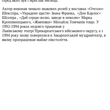
серед яких був і Ярослав Мелець.
Актор виконав чимало знакових ролей у виставах «Отелло»
Шекспіра, «Украдене щастя» Івана Франка, «Дон Карлос»
Шіллера , «Дай серцю волю, заведе в неволю» Марка
Кропивницького, «Жменяки» Михайла Томчанія тощо. У
1992-1994 роках недовго працював у
Львівському театрі Прикарпатського військового округу, а з
1994 року знову повернувся в Закарпатський муздрамтеатр, в
якому пропрацював майже півстоліття.