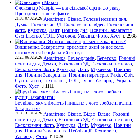
Олександр Мавріц — від сільської сцени до указу
Президента: тільки факти
21:38, 07.02.2026
Аналітика
,
Бізнес
,
Головні новини дня
,
Думка
,
Ексклюзив ЗД
,
Ексклюзивне відео
,
Ексклюзивні
фото
,
Культура
,
Лайт
,
Новини дня
,
Новини Закарпаття
,
Суспільство
,
ТОП
,
Ужгород
,
Україна
,
Фото
,
Хуст
2938
Вишиванка Закарпаття: орнамент, який видає село,
походження і соціальний статус
22:23, 06.02.2026
Аналітика
,
Без кордонів
,
Берегово
,
Головні
новини дня
,
Думка
,
Ексклюзив ЗД
,
Ексклюзивне відео
,
Ексклюзивні фото
,
Культура
,
Лайт
,
Мукачево
,
Новини
дня
,
Новини Закарпаття
,
Новини партнерів
,
Рахів
,
Світ
,
Суспільство
,
Технології
,
ТОП
,
Тячів
,
Ужгород
,
Україна
,
Фото
,
Хуст
1111
Бруківка, яку знімають і нищать: з чого зроблені вулиці
Закарпаття?
21:30, 31.01.2026
Аналітика
,
Бізнес
,
Відео
,
Влада
,
Головні
новини дня
,
Думка
,
Ексклюзив ЗД
,
Ексклюзивне відео
,
Ексклюзивні фото
,
Культура
,
Лайт
,
Мукачево
,
Новини
дня
,
Новини Закарпаття
,
Публікації
,
Технології
,
Ужгород
,
Фото
1028