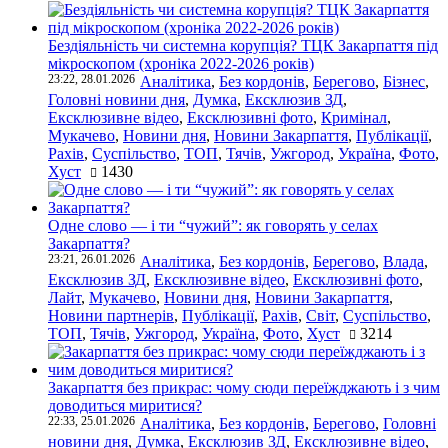
Бездіяльність чи системна корупція? ТЦК Закарпаття під
мікроскопом (хроніка 2022-2026 років)
23:22, 28.01.2026
Аналітика
,
Без кордонів
,
Берегово
,
Бізнес
,
Головні новини дня
,
Думка
,
Ексклюзив ЗД
,
Ексклюзивне відео
,
Ексклюзивні фото
,
Кримінал
,
Мукачево
,
Новини дня
,
Новини Закарпаття
,
Публікації
,
Рахів
,
Суспільство
,
ТОП
,
Тячів
,
Ужгород
,
Україна
,
Фото
,
Хуст
1430
Одне слово — і ти “чужий”: як говорять у селах
Закарпаття?
23:21, 26.01.2026
Аналітика
,
Без кордонів
,
Берегово
,
Влада
,
Ексклюзив ЗД
,
Ексклюзивне відео
,
Ексклюзивні фото
,
Лайт
,
Мукачево
,
Новини дня
,
Новини Закарпаття
,
Новини партнерів
,
Публікації
,
Рахів
,
Світ
,
Суспільство
,
ТОП
,
Тячів
,
Ужгород
,
Україна
,
Фото
,
Хуст
3214
Закарпаття без прикрас: чому сюди переїжджають і з чим
доводиться миритися?
22:33, 25.01.2026
Аналітика
,
Без кордонів
,
Берегово
,
Головні
новини дня
,
Думка
,
Ексклюзив ЗД
,
Ексклюзивне відео
,