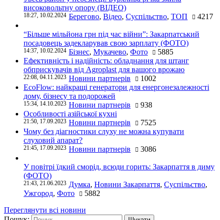
високовольтну опору (ВІДЕО)
18:27, 10.02.2024
Берегово
,
Відео
,
Суспільство
,
ТОП
4217
“Більше мільйона грн під час війни”: Закарпатський
посадовець задекларував свою зарплату (ФОТО)
14:37, 10.02.2024
Бізнес
,
Мукачево
,
Фото
5885
Ефективність і надійність: обладнання для штанг
обприскувачів від Agroplast для вашого врожаю
22:08, 04.11.2023
Новини партнерів
1002
EcoFlow: найкращі генератори для енергонезалежності
дому, бізнесу та подорожей
15:34, 14.10.2023
Новини партнерів
938
Особливості азійської кухні
21:50, 17.09.2023
Новини партнерів
7525
Чому без діагностики слуху не можна купувати
слуховий апарат?
21:45, 17.09.2023
Новини партнерів
3086
У повітрі їдкий сморід, всюди горить: Закарпаття в диму
(ФОТО)
21:43, 21.06.2023
Думка
,
Новини Закарпаття
,
Суспільство
,
Ужгород
,
Фото
5882
Переглянути всі новини
Пошук: