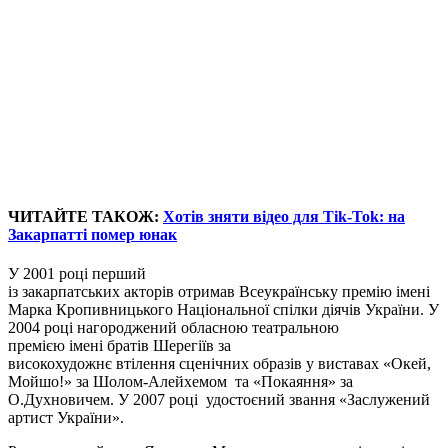
ЧИТАЙТЕ ТАКОЖ:
Хотів зняти відео для Tik-Tok: на
Закарпатті помер юнак
У 2001 році перший
із закарпатських акторів отримав Всеукраїнську премію імені
Марка Кропивницького Національної спілки діячів України. У
2004 році нагороджений обласною театральною
премією імені братів Шерегіїв за
високохудожнє втілення сценічних образів у виставах «Окей,
Мойшо!» за Шолом-Алейхемом та «Покаяння» за
О.Духновичем. У 2007 році удостоєний звання «Заслужений
артист України».