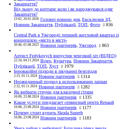
Від льону до кептаря: коли і як народжувався одяг
Закарпаття?
23:02, 20.01.2026
Головні новини дня
,
Ексклюзив ЗД
,
Новини Закарпаття
,
Публікації
,
ТОП
,
Фото
836
Central Park в Ужгороді: перший житловий квартал із
концепцією «місто в місті»
20:46, 01.08.2025
Новини партнерів
,
Ужгород
863
Артист Fedykovych випустив черговий хіт (ВІДЕО)
22:24, 04.11.2024
Відео
,
Культура
,
Новини Закарпаття
,
Публікації
,
ТОП
,
Хуст
1979
Інноваційні підходи в лікуванні безпліддя
2:35, 01.11.2024
Новини партнерів
1314
Неожиданный подход к использованию лапши
2:32, 01.11.2024
Новини партнерів
1282
Як вибрати струни для класичної гітари
16:09, 23.08.2024
Новини партнерів
1335
Какие услуги предлагает сервисный центр Renault
16:08, 23.08.2024
Новини партнерів
1177
Почему стоит купить Skoda Superb
16:06, 23.08.2024
Новини партнерів
1183
Увесь район у небезпеці: Бурхлива річка змила