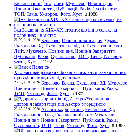
Ексклюзивні фото
,
Лайт
,
Мукачево
,
Новини дня
,
Новини Закарпаття
,
Публікації
,
Рахів
,
Суспільство
,
ТОП
,
Тячів
,
Ужгород
,
Фото
,
Хуст
1088
Їжа Закарпаття ХІХ–ХХ століть: що їли в селах, на
полонинах і в містах
21:50, 24.01.2026
Берегово
,
Головні новини дня
,
Думка
,
Ексклюзив ЗД
,
Ексклюзивне відео
,
Ексклюзивні фото
,
Лайт
,
Мукачево
,
Новини дня
,
Новини Закарпаття
,
Публікації
,
Рахів
,
Суспільство
,
ТОП
,
Тячів
,
Ужгород
,
Фото
,
Хуст
1292
Хто насправді правив Закарпаттям: князі, замки і війни,
про які не пишуть у підручниках
23:27, 23.01.2026
Берегово
,
Влада
,
Ексклюзив ЗД
,
Мукачево
,
Новини дня
,
Новини Закарпаття
,
Публікації
,
Рахів
,
ТОП
,
Ужгород
,
Фото
,
Хуст
1302
Здоров’я закарпатців під Австро-Угорщиною
22:45, 23.01.2026
Аналітика
,
Берегово
,
Ексклюзив ЗД
,
Ексклюзивне відео
,
Ексклюзивні фото
,
Мукачево
,
Новини дня
,
Новини Закарпаття
,
Публікації
,
Рахів
,
Суспільство
,
ТОП
,
Тячів
,
Ужгород
,
Фото
,
Хуст
1000