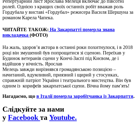
Репертуарний лист Ярослава Мелеця включає до півсотні
ролей. Однією з кращих своїх останніх робіт вважав роль
Гордубала у виставі «Гордубал» режисера Василя Шершуна за
романом Карела Чапека.
ЧИТАЙТЕ ТАКОЖ:
На Закарпатті померла знана
викладачка
(ФОТО)
На жаль, здоров’я актора в останні роки похитнулося, і в 2018
році він змушений був попрощатися зі сценою. Переїхав у
Будинок ветеранів сцени у Кончі-Заспі під Києвом, де і
відійшов у вічність. Ярослав
Мелець завжди вирізнявся громадянською позицією –
начитаний, вдумливий, приязний і щирий у стосунках,
справжній патріот України і театрального мистецтва. Він був
одним із корифеїв закарпатської сцени. Вічна йому пам’ять!
Нагадаємо, що
в Італії померла заробітчанка із Закарпаття
.
Слідкуйте за нами
у
Facebook
та
Youtube.