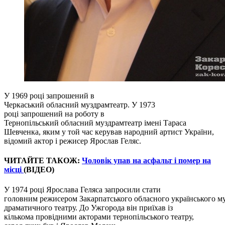
У 1969 році запрошений в
Черкаський обласний муздрамтеатр. У 1973
році запрошений на роботу в
Тернопільський обласний муздрамтеатр імені Тараса
Шевченка, яким у той час керував народний артист України,
відомий актор і режисер Ярослав Геляс.
ЧИТАЙТЕ ТАКОЖ:
Чоловік упав на асфальт і помер на
місці
(ВІДЕО)
У 1974 році Ярослава Геляса запросили стати
головним режисером Закарпатського обласного українського м
драматичного театру. До Ужгорода він приїхав із
кількома провідними акторами тернопільського театру,