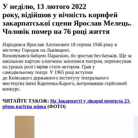
У неділю, 13 лютого 2022
року, відійшов у вічність корифей
закарпатської сцени Ярослав Мелець.
Чоловік помер на 76 році життя
Народився Ярослав Антонович 18 серпня 1946 року в
містечку Городок на Львівщині.
Виховувався бабцею Параскою, бо зростав без батьків. Ще за
шкільною партою хлопчина захопився театром, переписував
на уроках ролі і мріяв стати актором. Грав у
самодіяльному театрі. У 1965 році вступив
до Київського державного інституту театрального
мистецтва імені Карпенка-Карого, витримавши серйозний
конкурс.
ЧИТАЙТЕ ТАКОЖ:
На Закарпатті у лікарні померла 23-
річна вагітна жінка
(ФОТО)