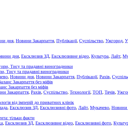
ни дня
,
Новини Закарпаття
,
Публікації
,
Суспільство
,
Ужгород
,
У
овини дня
,
Ексклюзив ЗД
,
Ексклюзивне відео
,
Культура
,
Лайт
,
Му
ори, Тису та прадавні виноградники
чево
,
Новини дня
,
Новини Закарпаття
,
Публікації
,
Рахів
,
Суспіль
ланс Закарпаття без міфів
ни Закарпаття
,
Рахів
,
Суспільство
,
Технології
,
ТОП
,
Тячів
,
Ужго
ологія від імперій до приватних клінік
лада
,
Ексклюзив ЗД
,
Ексклюзивні фото
,
Лайт
,
Мукачево
,
Новини
нта: тільки факти
ка
,
Ексклюзив ЗД
,
Ексклюзивне відео
,
Ексклюзивні фото
,
Культу