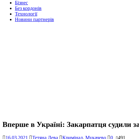
Бізнес
Без кордонів
Технології
Новини партнерів
Вперше в Україні: Закарпатця судили 
16.03.2021
Тетяна Лева
Кримінал
,
Мукачево
0
491