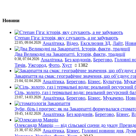
Новини
Степан Гіга: історія, яку слухають, а не забувають
22:05, 09.04.2026
Аналітика
,
Відео
,
Ексклюзив ЗД
,
Лайт
,
Нови
Два Великодні на Закарпатті. Історія, факти, традиції
0:38, 07.04.2026
Аналітика
,
Без кордонів
,
Берегово
,
Головні н
Тячів
,
Ужгород
,
Фото
,
Хуст
1382
Закарпаття на смак: географічне значення, що об’єднує г
21:04, 02.04.2026
Аналітика
,
Берегово
,
Бізнес
,
Культура
,
Мука
Сіль, золото, газ і термальні води: реальний ресурсний ба
23:07, 14.03.2026
Аналітика
,
Берегово
,
Бізнес
,
Мукачево
,
Нови
Зуби, біль і прогрес: як на Закарпатті формувалася стомат
19:45, 14.02.2026
Аналітика
,
Без кордонів
,
Берегово
,
Бізнес
,
В
Олександр Мавріц — від сільської сцени до указу Президе
21:38, 07.02.2026
Аналітика
,
Бізнес
,
Головні новини дня
,
Дум