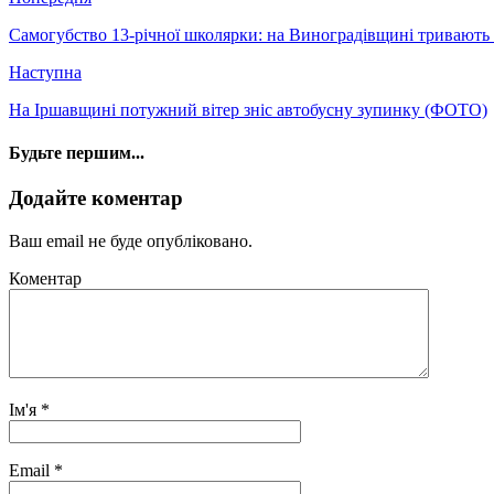
Самогубство 13-річної школярки: на Виноградівщині тривають 
Наступна
На Іршавщині потужний вітер зніс автобусну зупинку (ФОТО)
Будьте першим...
Додайте коментар
Ваш email не буде опубліковано.
Коментар
Ім'я
*
Email
*