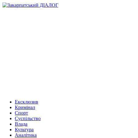
Ексклюзив
Кримінал
Спорт
Суспільство
Влада
Культура
Аналітика