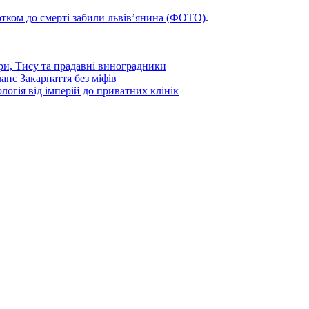
лотком до смерті забили львів’янина (ФОТО)
.
ори, Тису та прадавні виноградники
ланс Закарпаття без міфів
ологія від імперій до приватних клінік