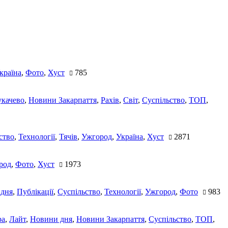
країна
,
Фото
,
Хуст
785
качево
,
Новини Закарпаття
,
Рахів
,
Світ
,
Суспільство
,
ТОП
,
ство
,
Технології
,
Тячів
,
Ужгород
,
Україна
,
Хуст
2871
род
,
Фото
,
Хуст
1973
 дня
,
Публікації
,
Суспільство
,
Технології
,
Ужгород
,
Фото
983
ра
,
Лайт
,
Новини дня
,
Новини Закарпаття
,
Суспільство
,
ТОП
,