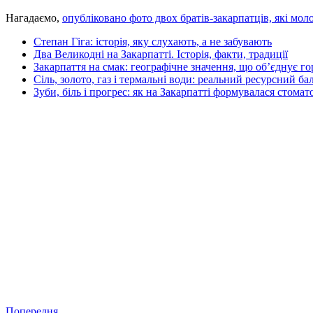
Нагадаємо,
опубліковано фото двох братів-закарпатців, які мо
Степан Гіга: історія, яку слухають, а не забувають
Два Великодні на Закарпатті. Історія, факти, традиції
Закарпаття на смак: географічне значення, що об’єднує г
Сіль, золото, газ і термальні води: реальний ресурсний ба
Зуби, біль і прогрес: як на Закарпатті формувалася стомат
Попередня