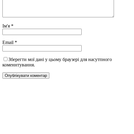
Ім'я
*
Email
*
Зберегти мої дані у цьому браузері для насутпного
коменнтування.