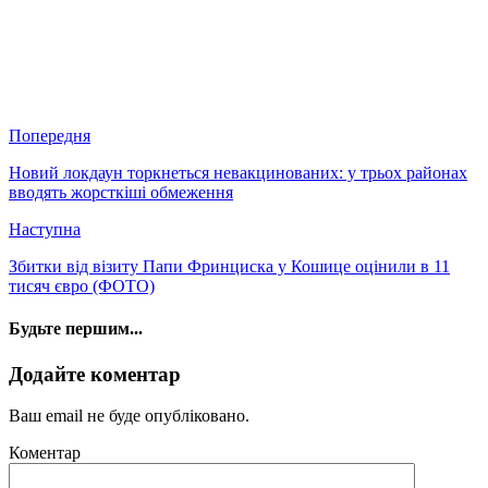
Попередня
Новий локдаун торкнеться невакцинованих: у трьох районах
вводять жорсткіші обмеження
Наступна
Збитки від візиту Папи Фринциска у Кошице оцінили в 11
тисяч євро (ФОТО)
Будьте першим...
Додайте коментар
Ваш email не буде опубліковано.
Коментар