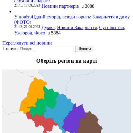
слуховий апарат?
21:45, 17.09.2023
Новини партнерів
3088
У повітрі їдкий сморід, всюди горить: Закарпаття в диму
(ФОТО)
21:43, 21.06.2023
Думка
,
Новини Закарпаття
,
Суспільство
,
Ужгород
,
Фото
5884
Переглянути всі новини
Пошук:
Оберіть регіон на карті