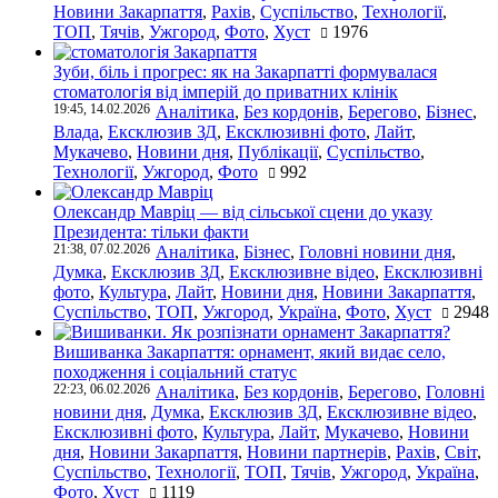
Новини Закарпаття
,
Рахів
,
Суспільство
,
Технології
,
ТОП
,
Тячів
,
Ужгород
,
Фото
,
Хуст
1976
Зуби, біль і прогрес: як на Закарпатті формувалася
стоматологія від імперій до приватних клінік
19:45, 14.02.2026
Аналітика
,
Без кордонів
,
Берегово
,
Бізнес
,
Влада
,
Ексклюзив ЗД
,
Ексклюзивні фото
,
Лайт
,
Мукачево
,
Новини дня
,
Публікації
,
Суспільство
,
Технології
,
Ужгород
,
Фото
992
Олександр Мавріц — від сільської сцени до указу
Президента: тільки факти
21:38, 07.02.2026
Аналітика
,
Бізнес
,
Головні новини дня
,
Думка
,
Ексклюзив ЗД
,
Ексклюзивне відео
,
Ексклюзивні
фото
,
Культура
,
Лайт
,
Новини дня
,
Новини Закарпаття
,
Суспільство
,
ТОП
,
Ужгород
,
Україна
,
Фото
,
Хуст
2948
Вишиванка Закарпаття: орнамент, який видає село,
походження і соціальний статус
22:23, 06.02.2026
Аналітика
,
Без кордонів
,
Берегово
,
Головні
новини дня
,
Думка
,
Ексклюзив ЗД
,
Ексклюзивне відео
,
Ексклюзивні фото
,
Культура
,
Лайт
,
Мукачево
,
Новини
дня
,
Новини Закарпаття
,
Новини партнерів
,
Рахів
,
Світ
,
Суспільство
,
Технології
,
ТОП
,
Тячів
,
Ужгород
,
Україна
,
Фото
,
Хуст
1119