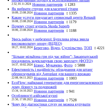
Неожиданный подход к использованию лапши
2:32, 01.11.2024
Новини партнерів
1283
Як вибрати струни для класичної гітари
16:09, 23.08.2024
Новини партнерів
1335
Какие услуги предлагает сервисный центр Renault
16:08, 23.08.2024
Новини партнерів
1179
Почему стоит купить Skoda Superb
16:06, 23.08.2024
Новини партнерів
1188
Увесь район у небезпеці: Бурхлива річка змила
високовольтну опору (ВІДЕО)
18:27, 10.02.2024
Берегово
,
Відео
,
Суспільство
,
ТОП
4221
“Більше мільйона грн під час війни”: Закарпатський
посадовець задекларував свою зарплату (ФОТО)
14:37, 10.02.2024
Бізнес
,
Мукачево
,
Фото
5888
Ефективність і надійність: обладнання для штанг
обприскувачів від Agroplast для вашого врожаю
22:08, 04.11.2023
Новини партнерів
1003
EcoFlow: найкращі генератори для енергонезалежності
дому, бізнесу та подорожей
15:34, 14.10.2023
Новини партнерів
941
Особливості азійської кухні
21:50, 17.09.2023
Новини партнерів
7528
Чому без діагностики слуху не можна купувати