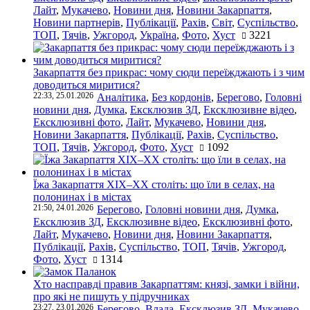
Лайт
,
Мукачево
,
Новини дня
,
Новини Закарпаття
,
Новини партнерів
,
Публікації
,
Рахів
,
Світ
,
Суспільство
,
ТОП
,
Тячів
,
Ужгород
,
Україна
,
Фото
,
Хуст
3221
Закарпаття без прикрас: чому сюди переїжджають і з чим
доводиться миритися?
22:33, 25.01.2026
Аналітика
,
Без кордонів
,
Берегово
,
Головні
новини дня
,
Думка
,
Ексклюзив ЗД
,
Ексклюзивне відео
,
Ексклюзивні фото
,
Лайт
,
Мукачево
,
Новини дня
,
Новини Закарпаття
,
Публікації
,
Рахів
,
Суспільство
,
ТОП
,
Тячів
,
Ужгород
,
Фото
,
Хуст
1092
Їжа Закарпаття ХІХ–ХХ століть: що їли в селах, на
полонинах і в містах
21:50, 24.01.2026
Берегово
,
Головні новини дня
,
Думка
,
Ексклюзив ЗД
,
Ексклюзивне відео
,
Ексклюзивні фото
,
Лайт
,
Мукачево
,
Новини дня
,
Новини Закарпаття
,
Публікації
,
Рахів
,
Суспільство
,
ТОП
,
Тячів
,
Ужгород
,
Фото
,
Хуст
1314
Хто насправді правив Закарпаттям: князі, замки і війни,
про які не пишуть у підручниках
23:27, 23.01.2026
Берегово
,
Влада
,
Ексклюзив ЗД
,
Мукачево
,