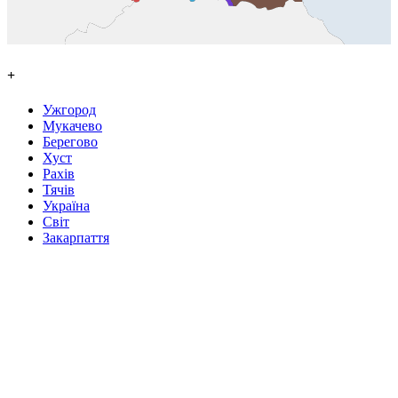
+
Ужгород
Мукачево
Берегово
Хуст
Рахів
Тячів
Україна
Світ
Закарпаття