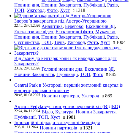
Новини дня
,
Новини Закарпаття
,
Публікації
,
Рахів
,
ТОП
,
Ужгород
,
Фото
,
Хуст
1318
Здоров’я закарпатців під Австро-Угорщиною
22:45, 23.01.2026
Аналітика
,
Берегово
,
Ексклюзив ЗД
,
Ексклюзивне відео
,
Ексклюзивні фото
,
Мукачево
,
Новини дня
,
Новини Закарпаття
,
Публікації
,
Рахів
,
Суспільство
,
ТОП
,
Тячів
,
Ужгород
,
Фото
,
Хуст
1004
Від льону до кептаря: коли і як народжувався одяг
Закарпаття?
23:02, 20.01.2026
Головні новини дня
,
Ексклюзив ЗД
,
Новини Закарпаття
,
Публікації
,
ТОП
,
Фото
845
Central Park в Ужгороді: перший житловий квартал із
концепцією «місто в місті»
20:46, 01.08.2025
Новини партнерів
,
Ужгород
869
Артист Fedykovych випустив черговий хіт (ВІДЕО)
22:24, 04.11.2024
Відео
,
Культура
,
Новини Закарпаття
,
Публікації
,
ТОП
,
Хуст
1981
Інноваційні підходи в лікуванні безпліддя
2:35, 01.11.2024
Новини партнерів
1321