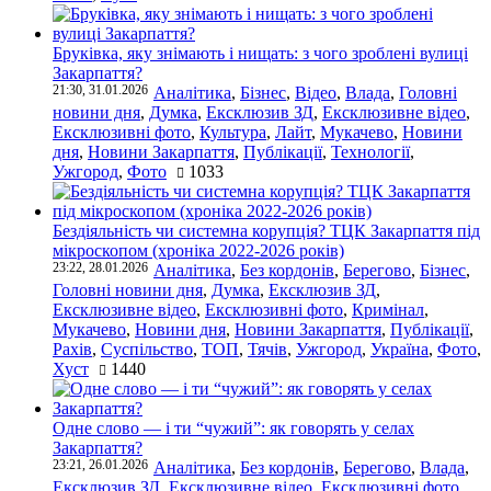
Бруківка, яку знімають і нищать: з чого зроблені вулиці
Закарпаття?
21:30, 31.01.2026
Аналітика
,
Бізнес
,
Відео
,
Влада
,
Головні
новини дня
,
Думка
,
Ексклюзив ЗД
,
Ексклюзивне відео
,
Ексклюзивні фото
,
Культура
,
Лайт
,
Мукачево
,
Новини
дня
,
Новини Закарпаття
,
Публікації
,
Технології
,
Ужгород
,
Фото
1033
Бездіяльність чи системна корупція? ТЦК Закарпаття під
мікроскопом (хроніка 2022-2026 років)
23:22, 28.01.2026
Аналітика
,
Без кордонів
,
Берегово
,
Бізнес
,
Головні новини дня
,
Думка
,
Ексклюзив ЗД
,
Ексклюзивне відео
,
Ексклюзивні фото
,
Кримінал
,
Мукачево
,
Новини дня
,
Новини Закарпаття
,
Публікації
,
Рахів
,
Суспільство
,
ТОП
,
Тячів
,
Ужгород
,
Україна
,
Фото
,
Хуст
1440
Одне слово — і ти “чужий”: як говорять у селах
Закарпаття?
23:21, 26.01.2026
Аналітика
,
Без кордонів
,
Берегово
,
Влада
,
Ексклюзив ЗД
,
Ексклюзивне відео
,
Ексклюзивні фото
,