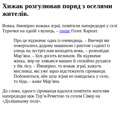
Хижак розгулював поряд з оселями
жителів.
Вовка, ймовірно вожака зграї, помітили напередодні у селі
Турички на одній з вулиць, –
пише
Голос Карпат.
Про це відзначає одна із очевидиць. – Ввечері ми
повертались додому машиною і раптом з однієї із
улиць на зустріч нам виходить вовк, – розповідає
Мар’яна. – Був досить великим. Як відзначає
жінка, звір не злякався машин й спокійно рухався
у бік лісу. – Ймовірно, то вожак зграї, кажуть
мисливці, які уже зараз відстежують сіроманця.
Побоюються, аби ціла зграя не навідалась у село,
то біда, – каже Мар’яна.
До слова, одного сіроманця вдалося помітити жителям
напередодні між Тур’я-Реметою та селом Сімер на
«Долішньому полі».