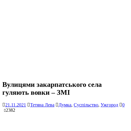
Вулицями закарпатського села
гуляють вовки – ЗМІ
21.11.2021
Тетяна Лева
Думка
,
Суспільство
,
Ужгород
0
2382