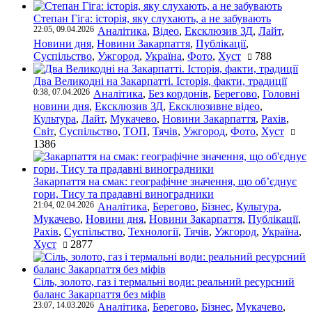
Степан Гіга: історія, яку слухають, а не забувають
22:05, 09.04.2026
Аналітика
,
Відео
,
Ексклюзив ЗД
,
Лайт
,
Новини дня
,
Новини Закарпаття
,
Публікації
,
Суспільство
,
Ужгород
,
Україна
,
Фото
,
Хуст
788
Два Великодні на Закарпатті. Історія, факти, традиції
0:38, 07.04.2026
Аналітика
,
Без кордонів
,
Берегово
,
Головні
новини дня
,
Ексклюзив ЗД
,
Ексклюзивне відео
,
Культура
,
Лайт
,
Мукачево
,
Новини Закарпаття
,
Рахів
,
Світ
,
Суспільство
,
ТОП
,
Тячів
,
Ужгород
,
Фото
,
Хуст
1386
Закарпаття на смак: географічне значення, що об’єднує
гори, Тису та прадавні виноградники
21:04, 02.04.2026
Аналітика
,
Берегово
,
Бізнес
,
Культура
,
Мукачево
,
Новини дня
,
Новини Закарпаття
,
Публікації
,
Рахів
,
Суспільство
,
Технології
,
Тячів
,
Ужгород
,
Україна
,
Хуст
2877
Сіль, золото, газ і термальні води: реальний ресурсний
баланс Закарпаття без міфів
23:07, 14.03.2026
Аналітика
,
Берегово
,
Бізнес
,
Мукачево
,