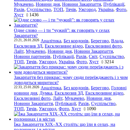
Мукачево
,
Новини дня
,
Новини Закарпаття
,
Публікації
,
Рахів
,
Суспільство
,
ТОП
,
Тячів
,
Ужгород
,
Україна
,
Фото
,
Хуст
1436
Одне слово — і ти “чужий”: як говорять у селах
Закарпаття?
23:21, 26.01.2026
Аналітика
,
Без кордонів
,
Берегово
,
Влада
,
Ексклюзив ЗД
,
Ексклюзивне відео
,
Ексклюзивні фото
,
Лайт
,
Мукачево
,
Новини дня
,
Новини Закарпаття
,
Новини партнерів
,
Публікації
,
Рахів
,
Світ
,
Суспільство
,
ТОП
,
Тячів
,
Ужгород
,
Україна
,
Фото
,
Хуст
3214
Закарпаття без прикрас: чому сюди переїжджають і з чим
доводиться миритися?
22:33, 25.01.2026
Аналітика
,
Без кордонів
,
Берегово
,
Головні
новини дня
,
Думка
,
Ексклюзив ЗД
,
Ексклюзивне відео
,
Ексклюзивні фото
,
Лайт
,
Мукачево
,
Новини дня
,
Новини Закарпаття
,
Публікації
,
Рахів
,
Суспільство
,
ТОП
,
Тячів
,
Ужгород
,
Фото
,
Хуст
1090
Їжа Закарпаття ХІХ–ХХ століть: що їли в селах, на
полонинах і в містах