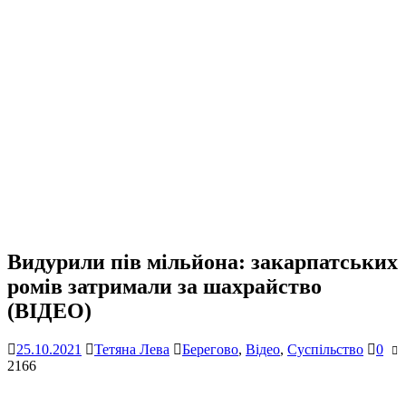
Видурили пів мільйона: закарпатських
ромів затримали за шахрайство
(ВІДЕО)
25.10.2021
Тетяна Лева
Берегово
,
Відео
,
Суспільство
0
2166