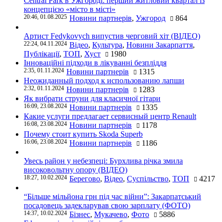
Central Park в Ужгороді: перший житловий квартал із
концепцією «місто в місті»
20:46, 01.08.2025
Новини партнерів
,
Ужгород
864
Артист Fedykovych випустив черговий хіт (ВІДЕО)
22:24, 04.11.2024
Відео
,
Культура
,
Новини Закарпаття
,
Публікації
,
ТОП
,
Хуст
1980
Інноваційні підходи в лікуванні безпліддя
2:35, 01.11.2024
Новини партнерів
1315
Неожиданный подход к использованию лапши
2:32, 01.11.2024
Новини партнерів
1283
Як вибрати струни для класичної гітари
16:09, 23.08.2024
Новини партнерів
1335
Какие услуги предлагает сервисный центр Renault
16:08, 23.08.2024
Новини партнерів
1178
Почему стоит купить Skoda Superb
16:06, 23.08.2024
Новини партнерів
1186
Увесь район у небезпеці: Бурхлива річка змила
високовольтну опору (ВІДЕО)
18:27, 10.02.2024
Берегово
,
Відео
,
Суспільство
,
ТОП
4217
“Більше мільйона грн під час війни”: Закарпатський
посадовець задекларував свою зарплату (ФОТО)
14:37, 10.02.2024
Бізнес
,
Мукачево
,
Фото
5886