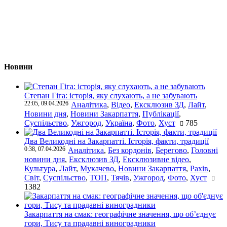
Новини
Степан Гіга: історія, яку слухають, а не забувають
22:05, 09.04.2026
Аналітика
,
Відео
,
Ексклюзив ЗД
,
Лайт
,
Новини дня
,
Новини Закарпаття
,
Публікації
,
Суспільство
,
Ужгород
,
Україна
,
Фото
,
Хуст
785
Два Великодні на Закарпатті. Історія, факти, традиції
0:38, 07.04.2026
Аналітика
,
Без кордонів
,
Берегово
,
Головні
новини дня
,
Ексклюзив ЗД
,
Ексклюзивне відео
,
Культура
,
Лайт
,
Мукачево
,
Новини Закарпаття
,
Рахів
,
Світ
,
Суспільство
,
ТОП
,
Тячів
,
Ужгород
,
Фото
,
Хуст
1382
Закарпаття на смак: географічне значення, що об’єднує
гори, Тису та прадавні виноградники