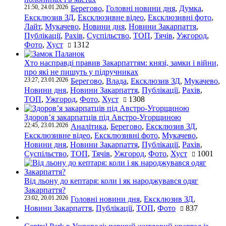
21:50, 24.01.2026
Берегово
,
Головні новини дня
,
Думка
,
Ексклюзив ЗД
,
Ексклюзивне відео
,
Ексклюзивні фото
,
Лайт
,
Мукачево
,
Новини дня
,
Новини Закарпаття
,
Публікації
,
Рахів
,
Суспільство
,
ТОП
,
Тячів
,
Ужгород
,
Фото
,
Хуст
1312
Хто насправді правив Закарпаттям: князі, замки і війни,
про які не пишуть у підручниках
23:27, 23.01.2026
Берегово
,
Влада
,
Ексклюзив ЗД
,
Мукачево
,
Новини дня
,
Новини Закарпаття
,
Публікації
,
Рахів
,
ТОП
,
Ужгород
,
Фото
,
Хуст
1308
Здоров’я закарпатців під Австро-Угорщиною
22:45, 23.01.2026
Аналітика
,
Берегово
,
Ексклюзив ЗД
,
Ексклюзивне відео
,
Ексклюзивні фото
,
Мукачево
,
Новини дня
,
Новини Закарпаття
,
Публікації
,
Рахів
,
Суспільство
,
ТОП
,
Тячів
,
Ужгород
,
Фото
,
Хуст
1001
Від льону до кептаря: коли і як народжувався одяг
Закарпаття?
23:02, 20.01.2026
Головні новини дня
,
Ексклюзив ЗД
,
Новини Закарпаття
,
Публікації
,
ТОП
,
Фото
837