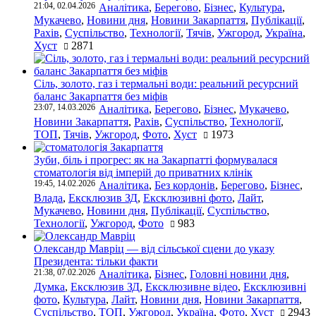
21:04, 02.04.2026
Аналітика
,
Берегово
,
Бізнес
,
Культура
,
Мукачево
,
Новини дня
,
Новини Закарпаття
,
Публікації
,
Рахів
,
Суспільство
,
Технології
,
Тячів
,
Ужгород
,
Україна
,
Хуст
2871
Сіль, золото, газ і термальні води: реальний ресурсний
баланс Закарпаття без міфів
23:07, 14.03.2026
Аналітика
,
Берегово
,
Бізнес
,
Мукачево
,
Новини Закарпаття
,
Рахів
,
Суспільство
,
Технології
,
ТОП
,
Тячів
,
Ужгород
,
Фото
,
Хуст
1973
Зуби, біль і прогрес: як на Закарпатті формувалася
стоматологія від імперій до приватних клінік
19:45, 14.02.2026
Аналітика
,
Без кордонів
,
Берегово
,
Бізнес
,
Влада
,
Ексклюзив ЗД
,
Ексклюзивні фото
,
Лайт
,
Мукачево
,
Новини дня
,
Публікації
,
Суспільство
,
Технології
,
Ужгород
,
Фото
983
Олександр Мавріц — від сільської сцени до указу
Президента: тільки факти
21:38, 07.02.2026
Аналітика
,
Бізнес
,
Головні новини дня
,
Думка
,
Ексклюзив ЗД
,
Ексклюзивне відео
,
Ексклюзивні
фото
,
Культура
,
Лайт
,
Новини дня
,
Новини Закарпаття
,
Суспільство
,
ТОП
,
Ужгород
,
Україна
,
Фото
,
Хуст
2943