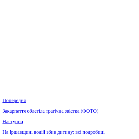
Попередня
Закарпаття облетіла трагічна звістка (ФОТО)
Наступна
На Іршавщині водій збив дитину: всі подробиці