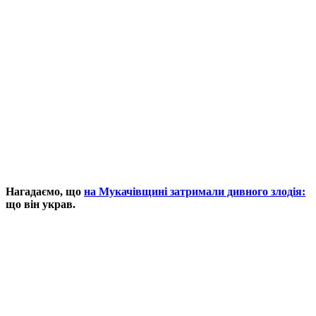
Нагадаємо, що
на Мукачівщині затримали дивного злодія:
що він украв.