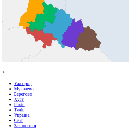
+
Ужгород
Мукачево
Берегово
Хуст
Рахів
Тячів
Україна
Світ
Закарпаття