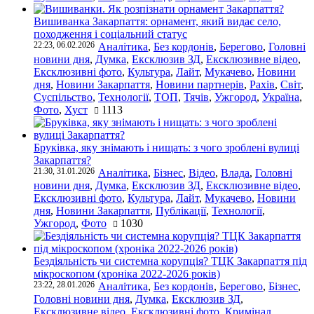
Вишиванка Закарпаття: орнамент, який видає село,
походження і соціальний статус
22:23, 06.02.2026
Аналітика
,
Без кордонів
,
Берегово
,
Головні
новини дня
,
Думка
,
Ексклюзив ЗД
,
Ексклюзивне відео
,
Ексклюзивні фото
,
Культура
,
Лайт
,
Мукачево
,
Новини
дня
,
Новини Закарпаття
,
Новини партнерів
,
Рахів
,
Світ
,
Суспільство
,
Технології
,
ТОП
,
Тячів
,
Ужгород
,
Україна
,
Фото
,
Хуст
1113
Бруківка, яку знімають і нищать: з чого зроблені вулиці
Закарпаття?
21:30, 31.01.2026
Аналітика
,
Бізнес
,
Відео
,
Влада
,
Головні
новини дня
,
Думка
,
Ексклюзив ЗД
,
Ексклюзивне відео
,
Ексклюзивні фото
,
Культура
,
Лайт
,
Мукачево
,
Новини
дня
,
Новини Закарпаття
,
Публікації
,
Технології
,
Ужгород
,
Фото
1030
Бездіяльність чи системна корупція? ТЦК Закарпаття під
мікроскопом (хроніка 2022-2026 років)
23:22, 28.01.2026
Аналітика
,
Без кордонів
,
Берегово
,
Бізнес
,
Головні новини дня
,
Думка
,
Ексклюзив ЗД
,
Ексклюзивне відео
,
Ексклюзивні фото
,
Кримінал
,