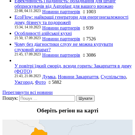
Ефективність і надійність: обладнання для штанг
обприскувачів від Agroplast для вашого врожаю
22:08, 04.11.2023
Новини партнерів
1003
EcoFlow: найкращі генератори для енергонезалежності
дому, бізнесу та подорожей
15:34, 14.10.2023
Новини партнерів
939
Особливості азійської кухні
21:50, 17.09.2023
Новини партнерів
7526
Чому без діагностики слуху не можна купувати
слуховий апарат?
21:45, 17.09.2023
Новини партнерів
3086
У повітрі їдкий сморід, всюди горить: Закарпаття в диму
(ФОТО)
21:43, 21.06.2023
Думка
,
Новини Закарпаття
,
Суспільство
,
Ужгород
,
Фото
5882
Переглянути всі новини
Пошук:
Оберіть регіон на карті