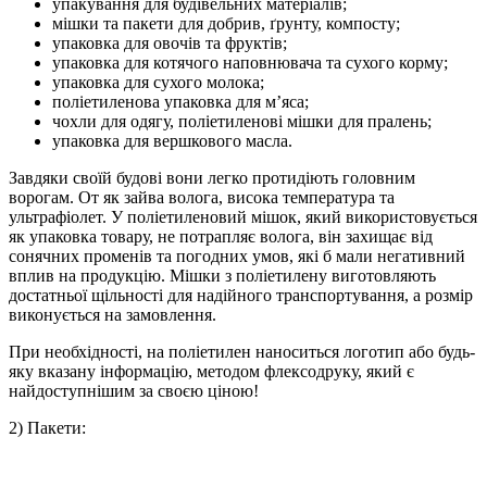
упакування для будівельних матеріалів;
мішки та пакети для добрив, ґрунту, компосту;
упаковка для овочів та фруктів;
упаковка для котячого наповнювача та сухого корму;
упаковка для сухого молока;
поліетиленова упаковка для м’яса;
чохли для одягу, поліетиленові мішки для пралень;
упаковка для вершкового масла.
Завдяки своїй будові вони легко протидіють головним
ворогам. От як зайва волога, висока температура та
ультрафіолет. У поліетиленовий мішок, який використовується
як упаковка товару, не потрапляє волога, він захищає від
сонячних променів та погодних умов, які б мали негативний
вплив на продукцію. Мішки з поліетилену виготовляють
достатньої щільності для надійного транспортування, а розмір
виконується на замовлення.
При необхідності, на поліетилен наноситься логотип або будь-
яку вказану інформацію, методом флексодруку, який є
найдоступнішим за своєю ціною!
2) Пакети: