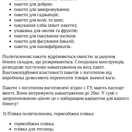
пакети для добрив;
пакети для заморожування;
пакети для саджанців;
пакети для коліс та шин;
пакування хліба (вікет пакети);
упаковка для овочів та фруктів;
пакети для пакування насіння;
пакети для фасування бакалії;
пакети для напівфабрикатів.
Поліетиленові пакети відрізняються ємністю за рахунок
бічних складок, що розкриваються. Спеціальна конструкція,
розподіляє поступово навантаження на весь пакет.
Вантажопідйомні властивості пакетів з логотипом від
виробника дозволяють переносити товари значної ваги.
Пакети з логотипом виготовлені згідно з ТУ, мають паспорт
якості. Вони витримують навантаження до 20кг. У сумі з
запропонованою ціною це є найкращим варіантом для вашого
бізнесу!
3) Плівка поліетиленова, термозбіжна плівка:
термозбіжна плівка;
плівка для теплиць;