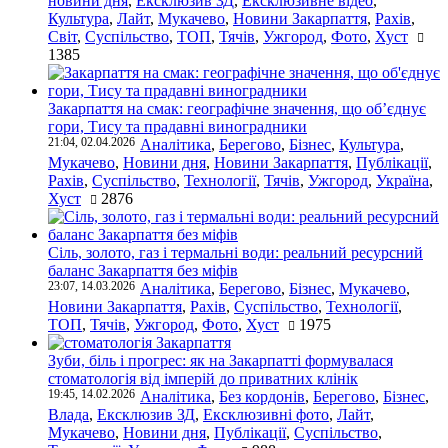
новини дня
,
Ексклюзив ЗД
,
Ексклюзивне відео
,
Культура
,
Лайт
,
Мукачево
,
Новини Закарпаття
,
Рахів
,
Світ
,
Суспільство
,
ТОП
,
Тячів
,
Ужгород
,
Фото
,
Хуст
1385
Закарпаття на смак: географічне значення, що об’єднує
гори, Тису та прадавні виноградники
21:04, 02.04.2026
Аналітика
,
Берегово
,
Бізнес
,
Культура
,
Мукачево
,
Новини дня
,
Новини Закарпаття
,
Публікації
,
Рахів
,
Суспільство
,
Технології
,
Тячів
,
Ужгород
,
Україна
,
Хуст
2876
Сіль, золото, газ і термальні води: реальний ресурсний
баланс Закарпаття без міфів
23:07, 14.03.2026
Аналітика
,
Берегово
,
Бізнес
,
Мукачево
,
Новини Закарпаття
,
Рахів
,
Суспільство
,
Технології
,
ТОП
,
Тячів
,
Ужгород
,
Фото
,
Хуст
1975
Зуби, біль і прогрес: як на Закарпатті формувалася
стоматологія від імперій до приватних клінік
19:45, 14.02.2026
Аналітика
,
Без кордонів
,
Берегово
,
Бізнес
,
Влада
,
Ексклюзив ЗД
,
Ексклюзивні фото
,
Лайт
,
Мукачево
,
Новини дня
,
Публікації
,
Суспільство
,