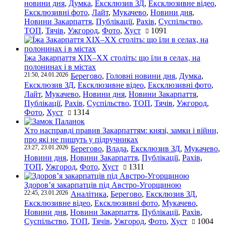
новини дня
,
Думка
,
Ексклюзив ЗД
,
Ексклюзивне відео
,
Ексклюзивні фото
,
Лайт
,
Мукачево
,
Новини дня
,
Новини Закарпаття
,
Публікації
,
Рахів
,
Суспільство
,
ТОП
,
Тячів
,
Ужгород
,
Фото
,
Хуст
1091
Їжа Закарпаття ХІХ–ХХ століть: що їли в селах, на
полонинах і в містах
21:50, 24.01.2026
Берегово
,
Головні новини дня
,
Думка
,
Ексклюзив ЗД
,
Ексклюзивне відео
,
Ексклюзивні фото
,
Лайт
,
Мукачево
,
Новини дня
,
Новини Закарпаття
,
Публікації
,
Рахів
,
Суспільство
,
ТОП
,
Тячів
,
Ужгород
,
Фото
,
Хуст
1314
Хто насправді правив Закарпаттям: князі, замки і війни,
про які не пишуть у підручниках
23:27, 23.01.2026
Берегово
,
Влада
,
Ексклюзив ЗД
,
Мукачево
,
Новини дня
,
Новини Закарпаття
,
Публікації
,
Рахів
,
ТОП
,
Ужгород
,
Фото
,
Хуст
1311
Здоров’я закарпатців під Австро-Угорщиною
22:45, 23.01.2026
Аналітика
,
Берегово
,
Ексклюзив ЗД
,
Ексклюзивне відео
,
Ексклюзивні фото
,
Мукачево
,
Новини дня
,
Новини Закарпаття
,
Публікації
,
Рахів
,
Суспільство
,
ТОП
,
Тячів
,
Ужгород
,
Фото
,
Хуст
1004