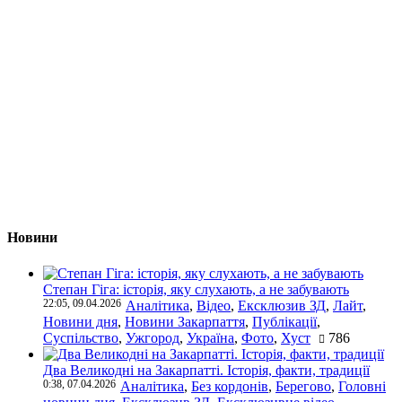
Новини
Степан Гіга: історія, яку слухають, а не забувають
22:05, 09.04.2026
Аналітика
,
Відео
,
Ексклюзив ЗД
,
Лайт
,
Новини дня
,
Новини Закарпаття
,
Публікації
,
Суспільство
,
Ужгород
,
Україна
,
Фото
,
Хуст
786
Два Великодні на Закарпатті. Історія, факти, традиції
0:38, 07.04.2026
Аналітика
,
Без кордонів
,
Берегово
,
Головні