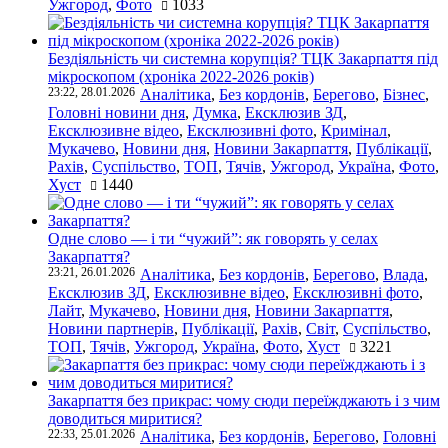
Ужгород
,
Фото
1033
Бездіяльність чи системна корупція? ТЦК Закарпаття під
мікроскопом (хроніка 2022-2026 років)
23:22, 28.01.2026
Аналітика
,
Без кордонів
,
Берегово
,
Бізнес
,
Головні новини дня
,
Думка
,
Ексклюзив ЗД
,
Ексклюзивне відео
,
Ексклюзивні фото
,
Кримінал
,
Мукачево
,
Новини дня
,
Новини Закарпаття
,
Публікації
,
Рахів
,
Суспільство
,
ТОП
,
Тячів
,
Ужгород
,
Україна
,
Фото
,
Хуст
1440
Одне слово — і ти “чужий”: як говорять у селах
Закарпаття?
23:21, 26.01.2026
Аналітика
,
Без кордонів
,
Берегово
,
Влада
,
Ексклюзив ЗД
,
Ексклюзивне відео
,
Ексклюзивні фото
,
Лайт
,
Мукачево
,
Новини дня
,
Новини Закарпаття
,
Новини партнерів
,
Публікації
,
Рахів
,
Світ
,
Суспільство
,
ТОП
,
Тячів
,
Ужгород
,
Україна
,
Фото
,
Хуст
3221
Закарпаття без прикрас: чому сюди переїжджають і з чим
доводиться миритися?
22:33, 25.01.2026
Аналітика
,
Без кордонів
,
Берегово
,
Головні