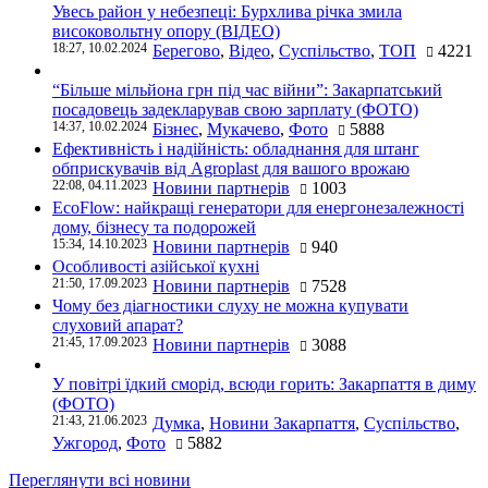
Увесь район у небезпеці: Бурхлива річка змила
високовольтну опору (ВІДЕО)
18:27, 10.02.2024
Берегово
,
Відео
,
Суспільство
,
ТОП
4221
“Більше мільйона грн під час війни”: Закарпатський
посадовець задекларував свою зарплату (ФОТО)
14:37, 10.02.2024
Бізнес
,
Мукачево
,
Фото
5888
Ефективність і надійність: обладнання для штанг
обприскувачів від Agroplast для вашого врожаю
22:08, 04.11.2023
Новини партнерів
1003
EcoFlow: найкращі генератори для енергонезалежності
дому, бізнесу та подорожей
15:34, 14.10.2023
Новини партнерів
940
Особливості азійської кухні
21:50, 17.09.2023
Новини партнерів
7528
Чому без діагностики слуху не можна купувати
слуховий апарат?
21:45, 17.09.2023
Новини партнерів
3088
У повітрі їдкий сморід, всюди горить: Закарпаття в диму
(ФОТО)
21:43, 21.06.2023
Думка
,
Новини Закарпаття
,
Суспільство
,
Ужгород
,
Фото
5882
Переглянути всі новини