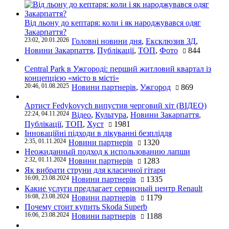
Від льону до кептаря: коли і як народжувався одяг
Закарпаття?
23:02, 20.01.2026
Головні новини дня
,
Ексклюзив ЗД
,
Новини Закарпаття
,
Публікації
,
ТОП
,
Фото
844
Central Park в Ужгороді: перший житловий квартал із
концепцією «місто в місті»
20:46, 01.08.2025
Новини партнерів
,
Ужгород
869
Артист Fedykovych випустив черговий хіт (ВІДЕО)
22:24, 04.11.2024
Відео
,
Культура
,
Новини Закарпаття
,
Публікації
,
ТОП
,
Хуст
1981
Інноваційні підходи в лікуванні безпліддя
2:35, 01.11.2024
Новини партнерів
1320
Неожиданный подход к использованию лапши
2:32, 01.11.2024
Новини партнерів
1283
Як вибрати струни для класичної гітари
16:09, 23.08.2024
Новини партнерів
1335
Какие услуги предлагает сервисный центр Renault
16:08, 23.08.2024
Новини партнерів
1179
Почему стоит купить Skoda Superb
16:06, 23.08.2024
Новини партнерів
1188