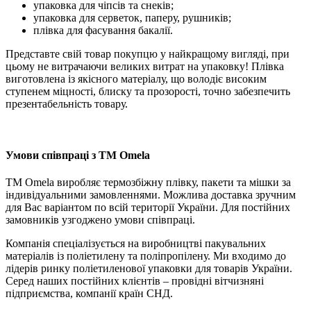
упаковка для чіпсів та снеків;
упаковка для серветок, паперу, рушників;
плівка для фасування бакалії.
Представте свій товар покупцю у найкращому вигляді, при
цьому не витрачаючи великих витрат на упаковку! Плівка
виготовлена із якісного матеріалу, що володіє високим
ступенем міцності, блиску та прозорості, точно забезпечить
презентабельність товару.
Умови співпраці з ТМ Omela
ТМ Omela виробляє термозбіжну плівку, пакети та мішки за
індивідуальними замовленнями. Можлива доставка зручним
для Вас варіантом по всій території України. Для постійних
замовників узгоджено умови співпраці.
Компанія спеціалізується на виробництві пакувальних
матеріалів із поліетилену та поліпропілену. Ми входимо до
лідерів ринку поліетиленової упаковки для товарів України.
Серед наших постійних клієнтів – провідні вітчизняні
підприємства, компанії країн СНД.