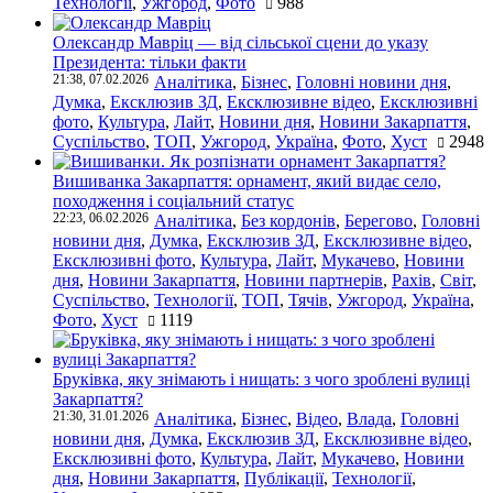
Технології
,
Ужгород
,
Фото
988
Олександр Мавріц — від сільської сцени до указу
Президента: тільки факти
21:38, 07.02.2026
Аналітика
,
Бізнес
,
Головні новини дня
,
Думка
,
Ексклюзив ЗД
,
Ексклюзивне відео
,
Ексклюзивні
фото
,
Культура
,
Лайт
,
Новини дня
,
Новини Закарпаття
,
Суспільство
,
ТОП
,
Ужгород
,
Україна
,
Фото
,
Хуст
2948
Вишиванка Закарпаття: орнамент, який видає село,
походження і соціальний статус
22:23, 06.02.2026
Аналітика
,
Без кордонів
,
Берегово
,
Головні
новини дня
,
Думка
,
Ексклюзив ЗД
,
Ексклюзивне відео
,
Ексклюзивні фото
,
Культура
,
Лайт
,
Мукачево
,
Новини
дня
,
Новини Закарпаття
,
Новини партнерів
,
Рахів
,
Світ
,
Суспільство
,
Технології
,
ТОП
,
Тячів
,
Ужгород
,
Україна
,
Фото
,
Хуст
1119
Бруківка, яку знімають і нищать: з чого зроблені вулиці
Закарпаття?
21:30, 31.01.2026
Аналітика
,
Бізнес
,
Відео
,
Влада
,
Головні
новини дня
,
Думка
,
Ексклюзив ЗД
,
Ексклюзивне відео
,
Ексклюзивні фото
,
Культура
,
Лайт
,
Мукачево
,
Новини
дня
,
Новини Закарпаття
,
Публікації
,
Технології
,