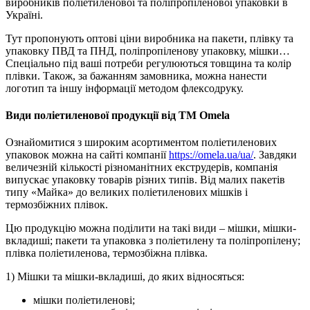
виробників поліетиленової та поліпропіленової упаковки в
Україні.
Тут пропонують оптові ціни виробника на пакети, плівку та
упаковку ПВД та ПНД, поліпропіленову упаковку, мішки…
Спеціально під ваші потреби регулюються товщина та колір
плівки. Також, за бажанням замовника, можна нанести
логотип та іншу інформації методом флексодруку.
Види поліетиленової продукції від ТМ Omela
Ознайомитися з широким асортиментом поліетиленових
упаковок можна на сайті компанії
https://omela.ua/ua/
. Завдяки
величезній кількості різноманітних екструдерів, компанія
випускає упаковку товарів різних типів. Від малих пакетів
типу «Майка» до великих поліетиленових мішків і
термозбіжних плівок.
Цю продукцію можна поділити на такі види – мішки, мішки-
вкладиші; пакети та упаковка з поліетилену та поліпропілену;
плівка поліетиленова, термозбіжна плівка.
1) Мішки та мішки-вкладиші, до яких відносяться:
мішки поліетиленові;