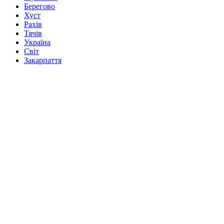
Берегово
Хуст
Рахів
Тячів
Україна
Світ
Закарпаття