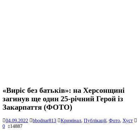
«Виріс без батьків»: на Херсонщині
загинув ще один 25-річний Герой із
Закарпаття (ФОТО)
04.09.2022
bbodnar813
Кримінал
,
Публікації
,
Фото
,
Хуст
0
14887