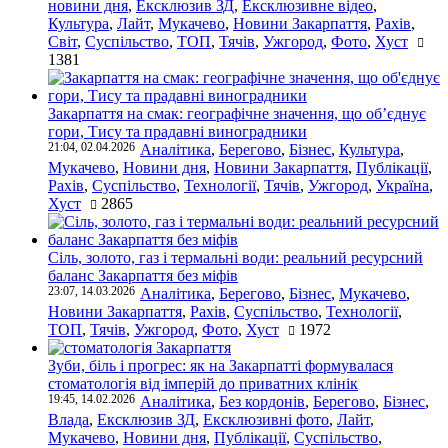
новини дня
,
Ексклюзив ЗД
,
Ексклюзивне відео
,
Культура
,
Лайт
,
Мукачево
,
Новини Закарпаття
,
Рахів
,
Світ
,
Суспільство
,
ТОП
,
Тячів
,
Ужгород
,
Фото
,
Хуст
1381
Закарпаття на смак: географічне значення, що об’єднує
гори, Тису та прадавні виноградники
21:04, 02.04.2026
Аналітика
,
Берегово
,
Бізнес
,
Культура
,
Мукачево
,
Новини дня
,
Новини Закарпаття
,
Публікації
,
Рахів
,
Суспільство
,
Технології
,
Тячів
,
Ужгород
,
Україна
,
Хуст
2865
Сіль, золото, газ і термальні води: реальний ресурсний
баланс Закарпаття без міфів
23:07, 14.03.2026
Аналітика
,
Берегово
,
Бізнес
,
Мукачево
,
Новини Закарпаття
,
Рахів
,
Суспільство
,
Технології
,
ТОП
,
Тячів
,
Ужгород
,
Фото
,
Хуст
1972
Зуби, біль і прогрес: як на Закарпатті формувалася
стоматологія від імперій до приватних клінік
19:45, 14.02.2026
Аналітика
,
Без кордонів
,
Берегово
,
Бізнес
,
Влада
,
Ексклюзив ЗД
,
Ексклюзивні фото
,
Лайт
,
Мукачево
,
Новини дня
,
Публікації
,
Суспільство
,