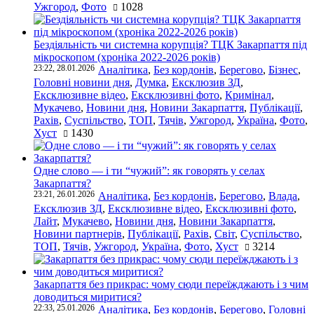
Ужгород
,
Фото
1028
Бездіяльність чи системна корупція? ТЦК Закарпаття під
мікроскопом (хроніка 2022-2026 років)
23:22, 28.01.2026
Аналітика
,
Без кордонів
,
Берегово
,
Бізнес
,
Головні новини дня
,
Думка
,
Ексклюзив ЗД
,
Ексклюзивне відео
,
Ексклюзивні фото
,
Кримінал
,
Мукачево
,
Новини дня
,
Новини Закарпаття
,
Публікації
,
Рахів
,
Суспільство
,
ТОП
,
Тячів
,
Ужгород
,
Україна
,
Фото
,
Хуст
1430
Одне слово — і ти “чужий”: як говорять у селах
Закарпаття?
23:21, 26.01.2026
Аналітика
,
Без кордонів
,
Берегово
,
Влада
,
Ексклюзив ЗД
,
Ексклюзивне відео
,
Ексклюзивні фото
,
Лайт
,
Мукачево
,
Новини дня
,
Новини Закарпаття
,
Новини партнерів
,
Публікації
,
Рахів
,
Світ
,
Суспільство
,
ТОП
,
Тячів
,
Ужгород
,
Україна
,
Фото
,
Хуст
3214
Закарпаття без прикрас: чому сюди переїжджають і з чим
доводиться миритися?
22:33, 25.01.2026
Аналітика
,
Без кордонів
,
Берегово
,
Головні