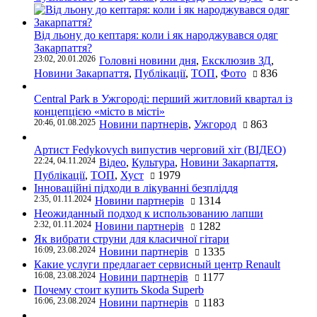
Від льону до кептаря: коли і як народжувався одяг
Закарпаття?
23:02, 20.01.2026
Головні новини дня
,
Ексклюзив ЗД
,
Новини Закарпаття
,
Публікації
,
ТОП
,
Фото
836
Central Park в Ужгороді: перший житловий квартал із
концепцією «місто в місті»
20:46, 01.08.2025
Новини партнерів
,
Ужгород
863
Артист Fedykovych випустив черговий хіт (ВІДЕО)
22:24, 04.11.2024
Відео
,
Культура
,
Новини Закарпаття
,
Публікації
,
ТОП
,
Хуст
1979
Інноваційні підходи в лікуванні безпліддя
2:35, 01.11.2024
Новини партнерів
1314
Неожиданный подход к использованию лапши
2:32, 01.11.2024
Новини партнерів
1282
Як вибрати струни для класичної гітари
16:09, 23.08.2024
Новини партнерів
1335
Какие услуги предлагает сервисный центр Renault
16:08, 23.08.2024
Новини партнерів
1177
Почему стоит купить Skoda Superb
16:06, 23.08.2024
Новини партнерів
1183