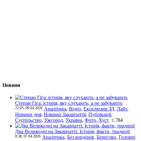
Новини
Степан Гіга: історія, яку слухають, а не забувають
22:05, 09.04.2026
Аналітика
,
Відео
,
Ексклюзив ЗД
,
Лайт
,
Новини дня
,
Новини Закарпаття
,
Публікації
,
Суспільство
,
Ужгород
,
Україна
,
Фото
,
Хуст
784
Два Великодні на Закарпатті. Історія, факти, традиції
0:38, 07.04.2026
Аналітика
,
Без кордонів
,
Берегово
,
Головні