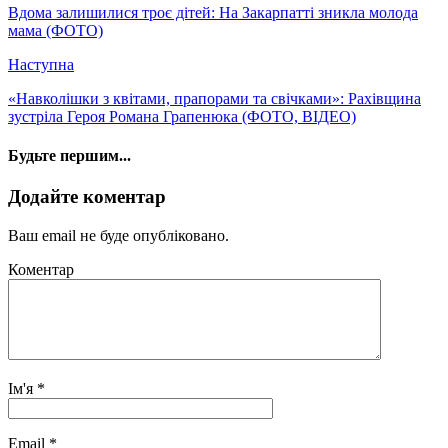
Вдома залишилися троє дітей: На Закарпатті зникла молода
мама (ФОТО)
Наступна
«Навколішки з квітами, прапорами та свічками»: Рахівщина
зустріла Героя Романа Грапенюка (ФОТО, ВІДЕО)
Будьте першим...
Додайте коментар
Ваш email не буде опубліковано.
Коментар
Ім'я
*
Email
*