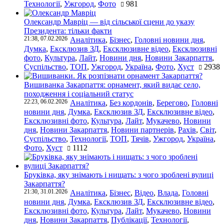
Технології
,
Ужгород
,
Фото
981
Олександр Мавріц — від сільської сцени до указу
Президента: тільки факти
21:38, 07.02.2026
Аналітика
,
Бізнес
,
Головні новини дня
,
Думка
,
Ексклюзив ЗД
,
Ексклюзивне відео
,
Ексклюзивні
фото
,
Культура
,
Лайт
,
Новини дня
,
Новини Закарпаття
,
Суспільство
,
ТОП
,
Ужгород
,
Україна
,
Фото
,
Хуст
2938
Вишиванка Закарпаття: орнамент, який видає село,
походження і соціальний статус
22:23, 06.02.2026
Аналітика
,
Без кордонів
,
Берегово
,
Головні
новини дня
,
Думка
,
Ексклюзив ЗД
,
Ексклюзивне відео
,
Ексклюзивні фото
,
Культура
,
Лайт
,
Мукачево
,
Новини
дня
,
Новини Закарпаття
,
Новини партнерів
,
Рахів
,
Світ
,
Суспільство
,
Технології
,
ТОП
,
Тячів
,
Ужгород
,
Україна
,
Фото
,
Хуст
1112
Бруківка, яку знімають і нищать: з чого зроблені вулиці
Закарпаття?
21:30, 31.01.2026
Аналітика
,
Бізнес
,
Відео
,
Влада
,
Головні
новини дня
,
Думка
,
Ексклюзив ЗД
,
Ексклюзивне відео
,
Ексклюзивні фото
,
Культура
,
Лайт
,
Мукачево
,
Новини
дня
,
Новини Закарпаття
,
Публікації
,
Технології
,