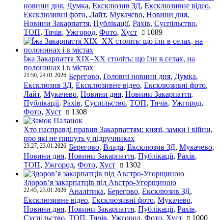
новини дня
,
Думка
,
Ексклюзив ЗД
,
Ексклюзивне відео
,
Ексклюзивні фото
,
Лайт
,
Мукачево
,
Новини дня
,
Новини Закарпаття
,
Публікації
,
Рахів
,
Суспільство
,
ТОП
,
Тячів
,
Ужгород
,
Фото
,
Хуст
1089
Їжа Закарпаття ХІХ–ХХ століть: що їли в селах, на
полонинах і в містах
21:50, 24.01.2026
Берегово
,
Головні новини дня
,
Думка
,
Ексклюзив ЗД
,
Ексклюзивне відео
,
Ексклюзивні фото
,
Лайт
,
Мукачево
,
Новини дня
,
Новини Закарпаття
,
Публікації
,
Рахів
,
Суспільство
,
ТОП
,
Тячів
,
Ужгород
,
Фото
,
Хуст
1308
Хто насправді правив Закарпаттям: князі, замки і війни,
про які не пишуть у підручниках
23:27, 23.01.2026
Берегово
,
Влада
,
Ексклюзив ЗД
,
Мукачево
,
Новини дня
,
Новини Закарпаття
,
Публікації
,
Рахів
,
ТОП
,
Ужгород
,
Фото
,
Хуст
1302
Здоров’я закарпатців під Австро-Угорщиною
22:45, 23.01.2026
Аналітика
,
Берегово
,
Ексклюзив ЗД
,
Ексклюзивне відео
,
Ексклюзивні фото
,
Мукачево
,
Новини дня
,
Новини Закарпаття
,
Публікації
,
Рахів
,
Суспільство
,
ТОП
,
Тячів
,
Ужгород
,
Фото
,
Хуст
1000