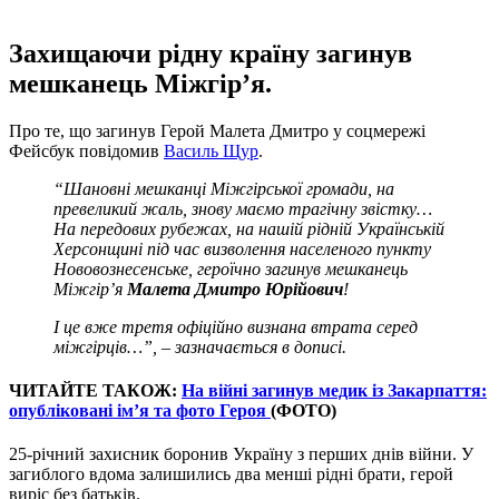
Захищаючи рідну країну загинув
мешканець Міжгір’я.
Про те, що загинув Герой Малета Дмитро у соцмережі
Фейсбук повідомив
Василь Щур
.
“Шановні мешканці Міжгірської громади, на
превеликий жаль, знову маємо трагічну звістку…
На передових рубежах, на нашій рідній Українській
Херсонщині під час визволення населеного пункту
Нововознесенське, героїчно загинув мешканець
Міжгір’я
Малета Дмитро Юрійович
!
І це вже третя офіційно визнана втрата серед
міжгірців…”, – зазначається в дописі.
ЧИТАЙТЕ ТАКОЖ:
На війні загинув медик із Закарпаття:
опубліковані ім’я та фото Героя
(ФОТО)
25-річний захисник боронив Україну з перших днів війни. У
загиблого вдома залишились два менші рідні брати, герой
виріс без батьків.