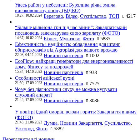
Увесь район у небезпеці: Бурхлива річка змила
високовольтну опору (ВІДЕО)
18:27, 10.02.2024
Берегово
,
Відео
,
Суспільство
,
ТОП
4217
“Більше мільйона грн під час війни”: Закарпатський
посадовець задекларував свою зарплату (ФОТО)
14:37, 10.02.2024
Бізнес
,
Мукачево
,
Фото
5885
Ефективність і надійність: обладнання для штанг
обприскувачів від Agroplast для вашого врожаю
22:08, 04.11.2023
Новини партнерів
1002
EcoFlow: найкращі генератори для енергонезалежності
дому, бізнесу та подорожей
15:34, 14.10.2023
Новини партнерів
938
Особливості азійської кухні
21:50, 17.09.2023
Новини партнерів
7525
Чому без діагностики слуху не можна купувати
слуховий апарат?
21:45, 17.09.2023
Новини партнерів
3086
У повітрі їдкий сморід, всюди горить: Закарпаття в диму
(ФОТО)
21:43, 21.06.2023
Думка
,
Новини Закарпаття
,
Суспільство
,
Ужгород
,
Фото
5882
Переглянути всі новини