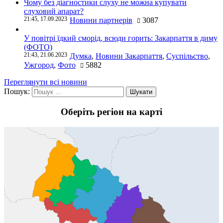
Чому без діагностики слуху не можна купувати
слуховий апарат?
21:45, 17.09.2023
Новини партнерів
3087
У повітрі їдкий сморід, всюди горить: Закарпаття в диму
(ФОТО)
21:43, 21.06.2023
Думка
,
Новини Закарпаття
,
Суспільство
,
Ужгород
,
Фото
5882
Переглянути всі новини
Пошук:
Оберіть регіон на карті