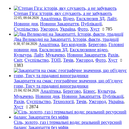
Степан Гіга: історія, яку слухають, а не забувають
22:05, 09.04.2026
Аналітика
,
Відео
,
Ексклюзив ЗД
,
Лайт
,
Новини дня
,
Новини Закарпаття
,
Публікації
,
Суспільство
,
Ужгород
,
Україна
,
Фото
,
Хуст
785
Два Великодні на Закарпатті. Історія, факти, традиції
0:38, 07.04.2026
Аналітика
,
Без кордонів
,
Берегово
,
Головні
новини дня
,
Ексклюзив ЗД
,
Ексклюзивне відео
,
Культура
,
Лайт
,
Мукачево
,
Новини Закарпаття
,
Рахів
,
Світ
,
Суспільство
,
ТОП
,
Тячів
,
Ужгород
,
Фото
,
Хуст
1383
Закарпаття на смак: географічне значення, що об’єднує
гори, Тису та прадавні виноградники
21:04, 02.04.2026
Аналітика
,
Берегово
,
Бізнес
,
Культура
,
Мукачево
,
Новини дня
,
Новини Закарпаття
,
Публікації
,
Рахів
,
Суспільство
,
Технології
,
Тячів
,
Ужгород
,
Україна
,
Хуст
2874
Сіль, золото, газ і термальні води: реальний ресурсний
баланс Закарпаття без міфів