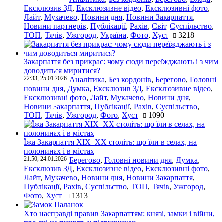
Ексклюзив ЗД
,
Ексклюзивне відео
,
Ексклюзивні фото
,
Лайт
,
Мукачево
,
Новини дня
,
Новини Закарпаття
,
Новини партнерів
,
Публікації
,
Рахів
,
Світ
,
Суспільство
,
ТОП
,
Тячів
,
Ужгород
,
Україна
,
Фото
,
Хуст
3218
Закарпаття без прикрас: чому сюди переїжджають і з чим
доводиться миритися?
22:33, 25.01.2026
Аналітика
,
Без кордонів
,
Берегово
,
Головні
новини дня
,
Думка
,
Ексклюзив ЗД
,
Ексклюзивне відео
,
Ексклюзивні фото
,
Лайт
,
Мукачево
,
Новини дня
,
Новини Закарпаття
,
Публікації
,
Рахів
,
Суспільство
,
ТОП
,
Тячів
,
Ужгород
,
Фото
,
Хуст
1090
Їжа Закарпаття ХІХ–ХХ століть: що їли в селах, на
полонинах і в містах
21:50, 24.01.2026
Берегово
,
Головні новини дня
,
Думка
,
Ексклюзив ЗД
,
Ексклюзивне відео
,
Ексклюзивні фото
,
Лайт
,
Мукачево
,
Новини дня
,
Новини Закарпаття
,
Публікації
,
Рахів
,
Суспільство
,
ТОП
,
Тячів
,
Ужгород
,
Фото
,
Хуст
1313
Хто насправді правив Закарпаттям: князі, замки і війни,