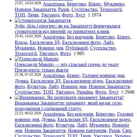
23:07, 14.03.2026
Аналітика
,
Берегово
,
Бізнес
,
Мукачево
,
Новини Закарпаття
,
Рахів
,
Суспільство
,
Технології
,
ТОП
,
Тячів
,
Ужгород
,
Фото
,
Хуст
1974
Зуби, біль і прогрес: як на Закарпатті формувалася
стоматологія від імперій до приватних клінік
19:45, 14.02.2026
Аналітика
,
Без кордонів
,
Берегово
,
Бізнес
,
Влада
,
Ексклюзив ЗД
,
Ексклюзивні фото
,
Лайт
,
Мукачево
,
Новини дня
,
Публікації
,
Суспільство
,
Технології
,
Ужгород
,
Фото
985
Олександр Мавріц — від сільської сцени до указу
Президента: тільки факти
21:38, 07.02.2026
Аналітика
,
Бізнес
,
Головні новини дня
,
Думка
,
Ексклюзив ЗД
,
Ексклюзивне відео
,
Ексклюзивні
фото
,
Культура
,
Лайт
,
Новини дня
,
Новини Закарпаття
,
Суспільство
,
ТОП
,
Ужгород
,
Україна
,
Фото
,
Хуст
2946
Вишиванка Закарпаття: орнамент, який видає село,
походження і соціальний статус
22:23, 06.02.2026
Аналітика
,
Без кордонів
,
Берегово
,
Головні
новини дня
,
Думка
,
Ексклюзив ЗД
,
Ексклюзивне відео
,
Ексклюзивні фото
,
Культура
,
Лайт
,
Мукачево
,
Новини
дня
,
Новини Закарпаття
,
Новини партнерів
,
Рахів
,
Світ
,
Суспільство
,
Технології
,
ТОП
,
Тячів
,
Ужгород
,
Україна
,