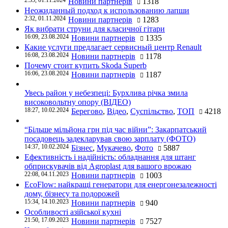
2:35, 01.11.2024
Новини партнерів
1318
Неожиданный подход к использованию лапши
2:32, 01.11.2024
Новини партнерів
1283
Як вибрати струни для класичної гітари
16:09, 23.08.2024
Новини партнерів
1335
Какие услуги предлагает сервисный центр Renault
16:08, 23.08.2024
Новини партнерів
1178
Почему стоит купить Skoda Superb
16:06, 23.08.2024
Новини партнерів
1187
Увесь район у небезпеці: Бурхлива річка змила
високовольтну опору (ВІДЕО)
18:27, 10.02.2024
Берегово
,
Відео
,
Суспільство
,
ТОП
4218
“Більше мільйона грн під час війни”: Закарпатський
посадовець задекларував свою зарплату (ФОТО)
14:37, 10.02.2024
Бізнес
,
Мукачево
,
Фото
5887
Ефективність і надійність: обладнання для штанг
обприскувачів від Agroplast для вашого врожаю
22:08, 04.11.2023
Новини партнерів
1003
EcoFlow: найкращі генератори для енергонезалежності
дому, бізнесу та подорожей
15:34, 14.10.2023
Новини партнерів
940
Особливості азійської кухні
21:50, 17.09.2023
Новини партнерів
7527