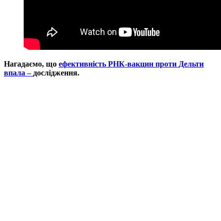
Нагадаємо, що
ефективність РНК-вакцин проти Дельти
впала –
дослідження.