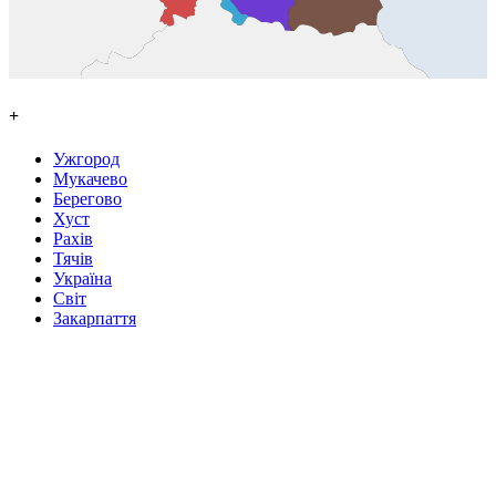
+
Ужгород
Мукачево
Берегово
Хуст
Рахів
Тячів
Україна
Світ
Закарпаття