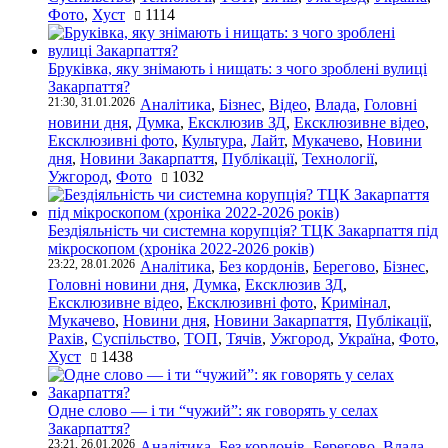
Фото
,
Хуст
1114
Бруківка, яку знімають і нищать: з чого зроблені вулиці
Закарпаття?
21:30, 31.01.2026
Аналітика
,
Бізнес
,
Відео
,
Влада
,
Головні
новини дня
,
Думка
,
Ексклюзив ЗД
,
Ексклюзивне відео
,
Ексклюзивні фото
,
Культура
,
Лайт
,
Мукачево
,
Новини
дня
,
Новини Закарпаття
,
Публікації
,
Технології
,
Ужгород
,
Фото
1032
Бездіяльність чи системна корупція? ТЦК Закарпаття під
мікроскопом (хроніка 2022-2026 років)
23:22, 28.01.2026
Аналітика
,
Без кордонів
,
Берегово
,
Бізнес
,
Головні новини дня
,
Думка
,
Ексклюзив ЗД
,
Ексклюзивне відео
,
Ексклюзивні фото
,
Кримінал
,
Мукачево
,
Новини дня
,
Новини Закарпаття
,
Публікації
,
Рахів
,
Суспільство
,
ТОП
,
Тячів
,
Ужгород
,
Україна
,
Фото
,
Хуст
1438
Одне слово — і ти “чужий”: як говорять у селах
Закарпаття?
23:21, 26.01.2026
Аналітика
,
Без кордонів
,
Берегово
,
Влада
,