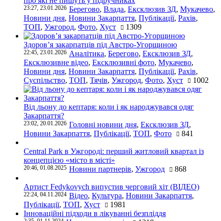
про які не пишуть у підручниках
23:27, 23.01.2026
Берегово
,
Влада
,
Ексклюзив ЗД
,
Мукачево
,
Новини дня
,
Новини Закарпаття
,
Публікації
,
Рахів
,
ТОП
,
Ужгород
,
Фото
,
Хуст
1309
Здоров’я закарпатців під Австро-Угорщиною
22:45, 23.01.2026
Аналітика
,
Берегово
,
Ексклюзив ЗД
,
Ексклюзивне відео
,
Ексклюзивні фото
,
Мукачево
,
Новини дня
,
Новини Закарпаття
,
Публікації
,
Рахів
,
Суспільство
,
ТОП
,
Тячів
,
Ужгород
,
Фото
,
Хуст
1002
Від льону до кептаря: коли і як народжувався одяг
Закарпаття?
23:02, 20.01.2026
Головні новини дня
,
Ексклюзив ЗД
,
Новини Закарпаття
,
Публікації
,
ТОП
,
Фото
841
Central Park в Ужгороді: перший житловий квартал із
концепцією «місто в місті»
20:46, 01.08.2025
Новини партнерів
,
Ужгород
868
Артист Fedykovych випустив черговий хіт (ВІДЕО)
22:24, 04.11.2024
Відео
,
Культура
,
Новини Закарпаття
,
Публікації
,
ТОП
,
Хуст
1981
Інноваційні підходи в лікуванні безпліддя