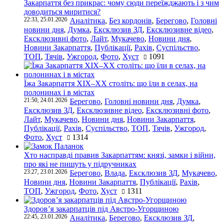
Закарпаття без прикрас: чому сюди переїжджають і з чим
доводиться миритися?
22:33, 25.01.2026
Аналітика
,
Без кордонів
,
Берегово
,
Головні
новини дня
,
Думка
,
Ексклюзив ЗД
,
Ексклюзивне відео
,
Ексклюзивні фото
,
Лайт
,
Мукачево
,
Новини дня
,
Новини Закарпаття
,
Публікації
,
Рахів
,
Суспільство
,
ТОП
,
Тячів
,
Ужгород
,
Фото
,
Хуст
1091
Їжа Закарпаття ХІХ–ХХ століть: що їли в селах, на
полонинах і в містах
21:50, 24.01.2026
Берегово
,
Головні новини дня
,
Думка
,
Ексклюзив ЗД
,
Ексклюзивне відео
,
Ексклюзивні фото
,
Лайт
,
Мукачево
,
Новини дня
,
Новини Закарпаття
,
Публікації
,
Рахів
,
Суспільство
,
ТОП
,
Тячів
,
Ужгород
,
Фото
,
Хуст
1314
Хто насправді правив Закарпаттям: князі, замки і війни,
про які не пишуть у підручниках
23:27, 23.01.2026
Берегово
,
Влада
,
Ексклюзив ЗД
,
Мукачево
,
Новини дня
,
Новини Закарпаття
,
Публікації
,
Рахів
,
ТОП
,
Ужгород
,
Фото
,
Хуст
1311
Здоров’я закарпатців під Австро-Угорщиною
22:45, 23.01.2026
Аналітика
,
Берегово
,
Ексклюзив ЗД
,