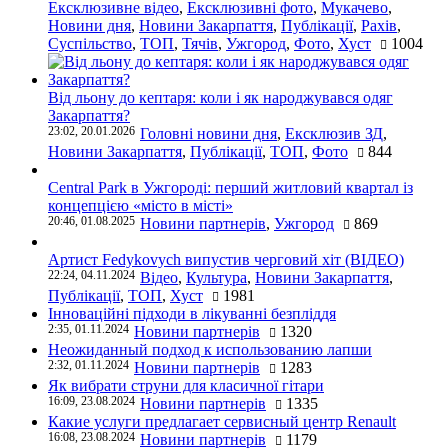
Ексклюзивне відео
,
Ексклюзивні фото
,
Мукачево
,
Новини дня
,
Новини Закарпаття
,
Публікації
,
Рахів
,
Суспільство
,
ТОП
,
Тячів
,
Ужгород
,
Фото
,
Хуст
1004
Від льону до кептаря: коли і як народжувався одяг
Закарпаття?
23:02, 20.01.2026
Головні новини дня
,
Ексклюзив ЗД
,
Новини Закарпаття
,
Публікації
,
ТОП
,
Фото
844
Central Park в Ужгороді: перший житловий квартал із
концепцією «місто в місті»
20:46, 01.08.2025
Новини партнерів
,
Ужгород
869
Артист Fedykovych випустив черговий хіт (ВІДЕО)
22:24, 04.11.2024
Відео
,
Культура
,
Новини Закарпаття
,
Публікації
,
ТОП
,
Хуст
1981
Інноваційні підходи в лікуванні безпліддя
2:35, 01.11.2024
Новини партнерів
1320
Неожиданный подход к использованию лапши
2:32, 01.11.2024
Новини партнерів
1283
Як вибрати струни для класичної гітари
16:09, 23.08.2024
Новини партнерів
1335
Какие услуги предлагает сервисный центр Renault
16:08, 23.08.2024
Новини партнерів
1179