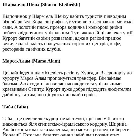
Шарм-ель-Шейх (Sharm El Sheikh)
Відпочинок у Шарм-ель-Шейху вабить туристів підводним
різнобарв”ям. Коралові рифи тут утворюють справжні морські
сади. А золотий пляж, прозора водичка і кольорові рибки
роблять відпочинок унікальним. Тут також є й цікаві екскурсії.
Курорт багатий своїми розвагами, адже в регіоні працює
величезна кількість надсучасних торгових центрів, кафе,
ресторанів та нічних клубів.
Марса-Алам (Marsa Alam)
Це найпівденніша місцевість регіону Хургади. З аеропорту до
курорту Марса-Алам пропонується трансфер. Він займає
близько 2-ох годин і дозволяє насолодитися унікальними
краєвидами Єгипту. Курорт дуже добре підходить любителям
дайвінгу та тим, що цінують високий сервіс.
Таба (Taba)
Таба – це невеличке курортне містечко, що зовсім близько
знаходиться біля єгипетсько-ізраїльського кордону. Ширина
Акабської затоки така маленька, що можна розгледіти береги
Йорданії. Готельна база тут одна з найбільш розвинутих.