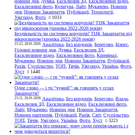
новини дня
,
Думка
,
Ексклюзив ЗД
,
Ексклюзивне відео
,
Ексклюзивні фото
,
Культура
,
Лайт
,
Мукачево
,
Новини
дня
,
Новини Закарпаття
,
Публікації
,
Технології
,
Ужгород
,
Фото
1033
Бездіяльність чи системна корупція? ТЦК Закарпаття під
мікроскопом (хроніка 2022-2026 років)
23:22, 28.01.2026
Аналітика
,
Без кордонів
,
Берегово
,
Бізнес
,
Головні новини дня
,
Думка
,
Ексклюзив ЗД
,
Ексклюзивне відео
,
Ексклюзивні фото
,
Кримінал
,
Мукачево
,
Новини дня
,
Новини Закарпаття
,
Публікації
,
Рахів
,
Суспільство
,
ТОП
,
Тячів
,
Ужгород
,
Україна
,
Фото
,
Хуст
1440
Одне слово — і ти “чужий”: як говорять у селах
Закарпаття?
23:21, 26.01.2026
Аналітика
,
Без кордонів
,
Берегово
,
Влада
,
Ексклюзив ЗД
,
Ексклюзивне відео
,
Ексклюзивні фото
,
Лайт
,
Мукачево
,
Новини дня
,
Новини Закарпаття
,
Новини партнерів
,
Публікації
,
Рахів
,
Світ
,
Суспільство
,
ТОП
,
Тячів
,
Ужгород
,
Україна
,
Фото
,
Хуст
3221