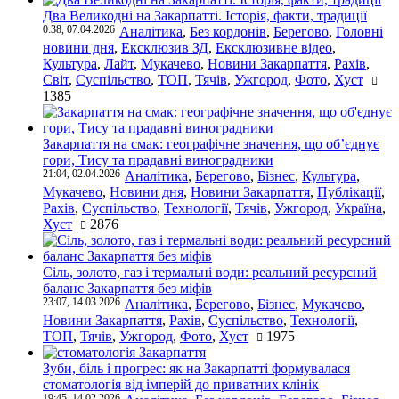
Два Великодні на Закарпатті. Історія, факти, традиції
0:38, 07.04.2026
Аналітика
,
Без кордонів
,
Берегово
,
Головні
новини дня
,
Ексклюзив ЗД
,
Ексклюзивне відео
,
Культура
,
Лайт
,
Мукачево
,
Новини Закарпаття
,
Рахів
,
Світ
,
Суспільство
,
ТОП
,
Тячів
,
Ужгород
,
Фото
,
Хуст
1385
Закарпаття на смак: географічне значення, що об’єднує
гори, Тису та прадавні виноградники
21:04, 02.04.2026
Аналітика
,
Берегово
,
Бізнес
,
Культура
,
Мукачево
,
Новини дня
,
Новини Закарпаття
,
Публікації
,
Рахів
,
Суспільство
,
Технології
,
Тячів
,
Ужгород
,
Україна
,
Хуст
2876
Сіль, золото, газ і термальні води: реальний ресурсний
баланс Закарпаття без міфів
23:07, 14.03.2026
Аналітика
,
Берегово
,
Бізнес
,
Мукачево
,
Новини Закарпаття
,
Рахів
,
Суспільство
,
Технології
,
ТОП
,
Тячів
,
Ужгород
,
Фото
,
Хуст
1975
Зуби, біль і прогрес: як на Закарпатті формувалася
стоматологія від імперій до приватних клінік
19:45, 14.02.2026