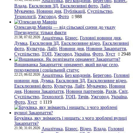
Аналітика
,
Без кордонів
,
Берегово
,
Бізнес
,
Влада
,
Ексклюзив ЗД
,
Ексклюзивні фото
,
Лайт
,
Мукачево
,
Новини дня
,
Публікації
,
Суспільство
,
Технології
,
Ужгород
,
Фото
988
Олександр Мавріц — від сільської сцени до указу
Президента: тільки факти
21:38, 07.02.2026
Аналітика
,
Бізнес
,
Головні новини дня
,
Думка
,
Ексклюзив ЗД
,
Ексклюзивне відео
,
Ексклюзивні
фото
,
Культура
,
Лайт
,
Новини дня
,
Новини Закарпаття
,
Суспільство
,
ТОП
,
Ужгород
,
Україна
,
Фото
,
Хуст
2948
Вишиванка Закарпаття: орнамент, який видає село,
походження і соціальний статус
22:23, 06.02.2026
Аналітика
,
Без кордонів
,
Берегово
,
Головні
новини дня
,
Думка
,
Ексклюзив ЗД
,
Ексклюзивне відео
,
Ексклюзивні фото
,
Культура
,
Лайт
,
Мукачево
,
Новини
дня
,
Новини Закарпаття
,
Новини партнерів
,
Рахів
,
Світ
,
Суспільство
,
Технології
,
ТОП
,
Тячів
,
Ужгород
,
Україна
,
Фото
,
Хуст
1119
Бруківка, яку знімають і нищать: з чого зроблені вулиці
Закарпаття?
21:30, 31.01.2026
Аналітика
,
Бізнес
,
Відео
,
Влада
,
Головні