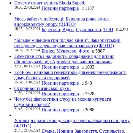
Почему стоит купить Skoda Superb
16:06, 23.08.2024
Новини партнерів
1187
Увесь район у небезпеці: Бурхлива річка змила
високовольтну опору (ВІДЕО)
18:27, 10.02.2024
Берегово
,
Відео
,
Суспільство
,
ТОП
4221
“Більше мільйона грн під час війни”: Закарпатський
посадовець задекларував свою зарплату (ФОТО)
14:37, 10.02.2024
Бізнес
,
Мукачево
,
Фото
5887
Ефективність і надійність: обладнання для штанг
обприскувачів від Agroplast для вашого врожаю
22:08, 04.11.2023
Новини партнерів
1003
EcoFlow: найкращі генератори для енергонезалежності
дому, бізнесу та подорожей
15:34, 14.10.2023
Новини партнерів
940
Особливості азійської кухні
21:50, 17.09.2023
Новини партнерів
7528
Чому без діагностики слуху не можна купувати
слуховий апарат?
21:45, 17.09.2023
Новини партнерів
3088
У повітрі їдкий сморід, всюди горить: Закарпаття в диму
(ФОТО)
21:43, 21.06.2023
Думка
,
Новини Закарпаття
,
Суспільство
,