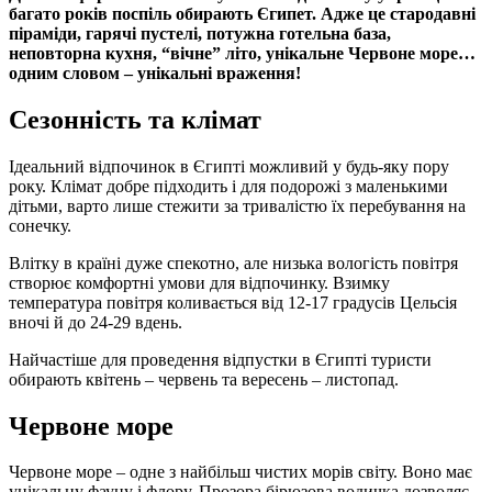
багато років поспіль обирають Єгипет. Адже це стародавні
піраміди, гарячі пустелі, потужна готельна база,
неповторна кухня, “вічне” літо, унікальне Червоне море…
одним словом – унікальні враження!
Сезонність та клімат
Ідеальний відпочинок в Єгипті можливий у будь-яку пору
року. Клімат добре підходить і для подорожі з маленькими
дітьми, варто лише стежити за тривалістю їх перебування на
сонечку.
Влітку в країні дуже спекотно, але низька вологість повітря
створює комфортні умови для відпочинку. Взимку
температура повітря коливається від 12-17 градусів Цельсія
вночі й до 24-29 вдень.
Найчастіше для проведення відпустки в Єгипті туристи
обирають квітень – червень та вересень – листопад.
Червоне море
Червоне море – одне з найбільш чистих морів світу. Воно має
унікальну фауну і флору. Прозора бірюзова водичка дозволяє