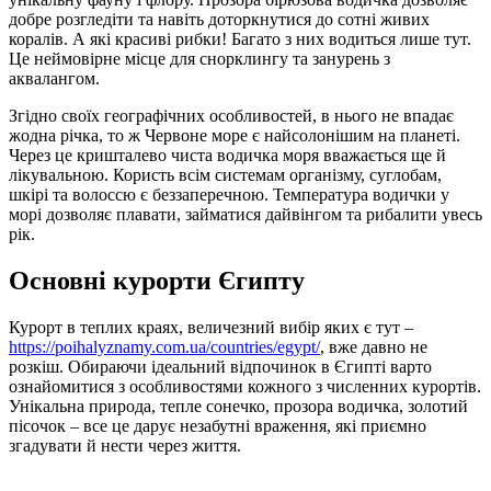
добре розгледіти та навіть доторкнутися до сотні живих
коралів. А які красиві рибки! Багато з них водиться лише тут.
Це неймовірне місце для снорклингу та занурень з
аквалангом.
Згідно своїх географічних особливостей, в нього не впадає
жодна річка, то ж Червоне море є найсолонішим на планеті.
Через це кришталево чиста водичка моря вважається ще й
лікувальною. Користь всім системам організму, суглобам,
шкірі та волоссю є беззаперечною. Температура водички у
морі дозволяє плавати, займатися дайвінгом та рибалити увесь
рік.
Основні курорти Єгипту
Курорт в теплих краях, величезний вибір яких є тут –
https://poihalyznamy.com.ua/countries/egypt/
, вже давно не
розкіш. Обираючи ідеальний відпочинок в Єгипті варто
ознайомитися з особливостями кожного з численних курортів.
Унікальна природа, тепле сонечко, прозора водичка, золотий
пісочок – все це дарує незабутні враження, які приємно
згадувати й нести через життя.