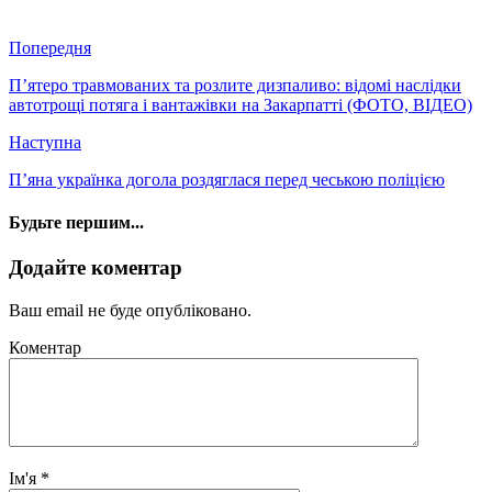
Попередня
П’ятеро травмованих та розлите дизпаливо: відомі наслідки
автотрощі потяга і вантажівки на Закарпатті (ФОТО, ВІДЕО)
Наступна
П’яна українка догола роздяглася перед чеською поліцією
Будьте першим...
Додайте коментар
Ваш email не буде опубліковано.
Коментар
Ім'я
*