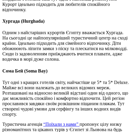
Курорт ідеально підходить для любителів спокійного
відпочинку.
Хургада (Hurghada)
Одним з найстаріших курортів Єгипту вважається Хургада.
На сьогодні це найпопулярніший туристичний центр на сході
країни. Ідеально підходить для сімейного відпочинку. Діти
обожнюють ліпити замки з піску та плескатися на мілководді.
Сюди із задоволенням приїжджають вчитися плавати, адже
водичка в морі дуже солона.
Сома Бей (Soma Bay)
Тут одні з кращих готелів світу, найчастіше це 5* та 5* Deluxe.
Майже всі вони належать до великих відомих мереж.
Розташовані на відносно великій відстані один від одного, що
дає можливість спокійно і комфортно відпочити. Цей регіон
прославився завдяки своїм розкішним піщаним пляжам. Тут
створені чудові умови для серфінгу та інших водних видів
спорту.
Туристична агенція
“Поїхали з нами”
пропонує цілу низку
різноманітних та цікавих турів у Єгипет зі Льовова на будь