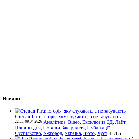
Новини
Степан Гіга: історія, яку слухають, а не забувають
22:05, 09.04.2026
Аналітика
,
Відео
,
Ексклюзив ЗД
,
Лайт
,
Новини дня
,
Новини Закарпаття
,
Публікації
,
Суспільство
,
Ужгород
,
Україна
,
Фото
,
Хуст
786