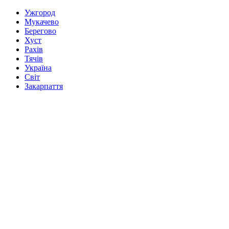
Ужгород
Мукачево
Берегово
Хуст
Рахів
Тячів
Україна
Світ
Закарпаття