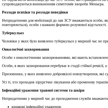
супроводжуються виникненням симптомів хвороби Меньєра.
Розлади психіки та розлади поведінки
Непридатними для мобілізації до лав ЗСУ вважаються особи, які
повторюються), особи з важкою формою розумової відсталості.
Туберкульоз
Чоловіки у яких було виявлено туберкульоз у мирний час не п
Онкологічні захворювання
Особи з онкологічними захворюваннями, які мають встановлений
Особи, в яких захворювання перебуває в стадії стійкої ремісії
Призовники, у яких виявлено доброякісні новоутворення, які с
Усі ті, хто проходив хірургічне лікування або променеву терапі
Інфекційні ураження травної системи та шкіри
Непридатними у мирний час до проходження служби вважаються
кишкові інфекційні ураження;