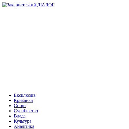
Ексклюзив
Кримінал
Спорт
Суспільство
Влада
Культура
Аналітика