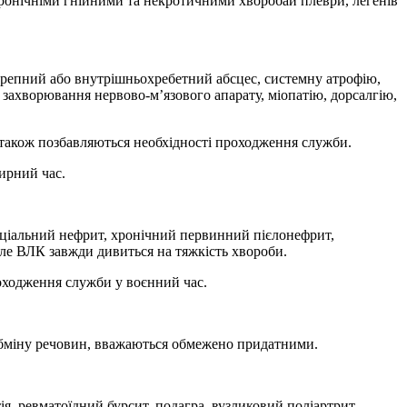
ронічніми гнійними та некротичними хворобаи плеври, легенів
очерепний або внутрішньохребетний абсцес, системну атрофію,
, захворювання нервово-м’язового апарату, міопатію, дорсалгію,
 також позбавляються необхідності проходження служби.
ирний час.
иціальний нефрит, хронічний первинний пієлонефрит,
 але ВЛК завжди дивиться на тяжкість хвороби.
оходження служби у воєнний час.
обміну речовин, вважаються обмежено придатними.
ія, ревматоїдний бурсит, подагра, вузликовий поліартрит,