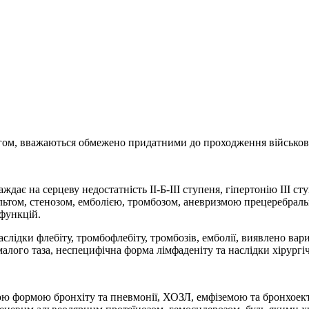
бігом, вважаються обмежено придатними до проходження військов
ає на серцеву недостатність ІІ-Б-ІІІ ступеня, гіпертонію III ст
ультом, стенозом, емболією, тромбозом, аневризмою прецеребрально
функцій.
лідки флебіту, тромбофлебіту, тромбозів, емболії, виявлено вар
малого таза, неспецифічна форма лімфаденіту та наслідки хірургі
чною формою бронхіту та пневмонії, ХОЗЛ, емфіземою та бронхо