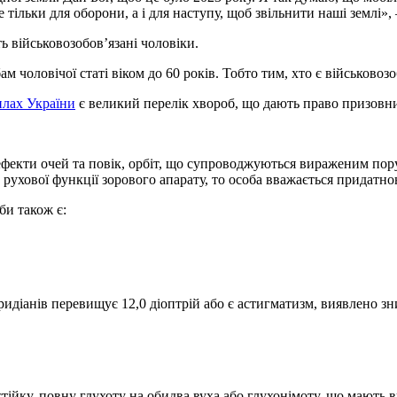
ільки для оборони, а і для наступу, щоб звільнити наші землі», –
 військовозобов’язані чоловіки.
бам чоловічої статі віком до 60 років. Тобто тим, хто є військо
илах України
є великий перелік хвороб, що дають право призовни
ефекти очей та повік, орбіт, що супроводжуються вираженим по
ухової функції зорового апарату, то особа вважається придатною
би також є:
еридіанів перевищує 12,0 діоптрій або є астигматизм, виявлено з
 стійку, повну глухоту на обидва вуха або глухонімоту, що мають