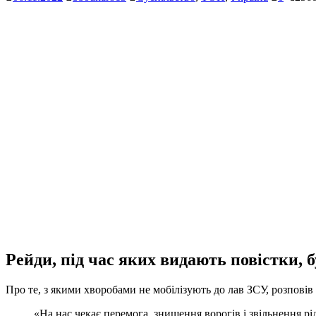
Рейди, під час яких видають повістки, 
Про те, з якими хворобами не мобілізують до лав ЗСУ, розпові
«На нас чекає перемога, знищення ворогів і звільнення рід