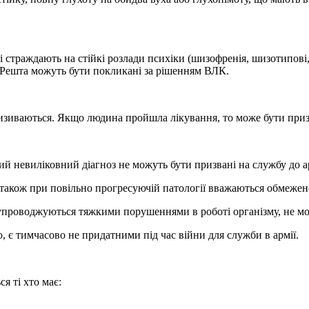
 страждають на стійкі розлади психіки (шизофренія, шизотипові,
 Решта можуть бути покликані за рішенням ВЛК.
ризиваються. Якщо людина пройшла лікування, то може бути при
 невиліковний діагноз не можуть бути призвані на службу до ар
, а також при повільно прогресуючій патології вважаються обмеж
упроводжуються тяжкими порушеннями в роботі організму, не мож
ю, є тимчасово не придатними під час війни для служби в армії.
 ті хто має: