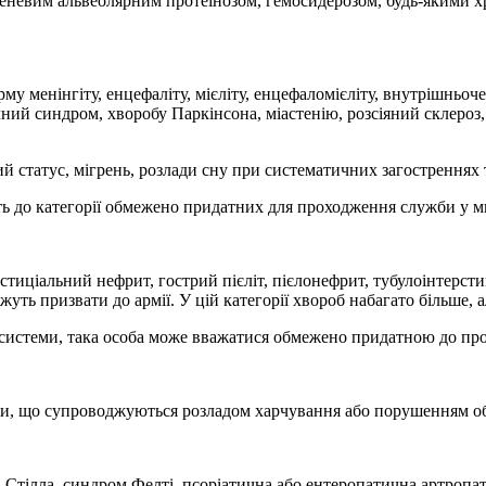
еневим альвеолярним протеїнозом, гемосидерозом, будь-якими х
рму менінгіту, енцефаліту, мієліту, енцефаломієліту, внутрішнь
чний синдром, хворобу Паркінсона, міастенію, розсіяний склероз
й статус, мігрень, розлади сну при систематичних загостреннях
ть до категорії обмежено придатних для проходження служби у м
тиціальний нефрит, гострий пієліт, пієлонефрит, тубулоінтерст
жуть призвати до армії. У цій категорії хвороб набагато більше,
системи, така особа може вважатися обмежено придатною до пр
еми, що супроводжуються розладом харчування або порушенням 
а Стілла, синдром Фелті, псоріатична або ентеропатична артропат