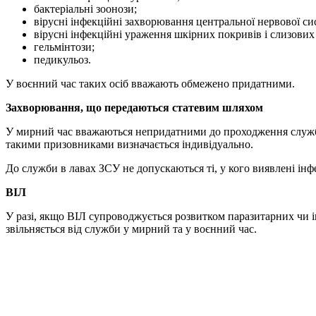
бактеріальні зоонози;
вірусні інфекційні захворювання центральної нервової си
вірусні інфекційні ураження шкірних покривів і слизових
гельмінтози;
педикульоз.
У воєнний час таких осіб вважають обмежено придатними.
Захворювання, що передаються статевим шляхом
У мирний час вважаються непридатними до проходження служби 
такими призовниками визначається індивідуально.
До служби в лавах ЗСУ не допускаються ті, у кого виявлені інф
ВІЛ
У разі, якщо ВІЛ супроводжується розвитком паразитарних чи
звільняється від служби у мирний та у воєнний час.