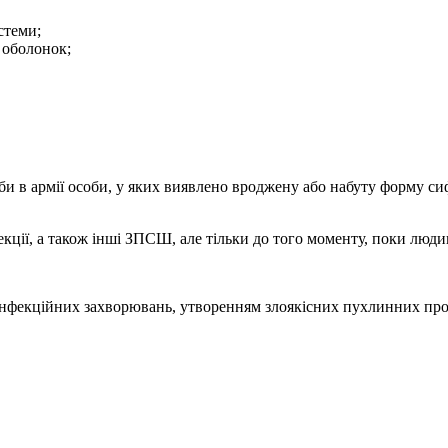
стеми;
 оболонок;
в армії особи, у яких виявлено вроджену або набуту форму сиф
екції, а також інші ЗПСШ, але тільки до того моменту, поки люди
 інфекційних захворювань, утворенням злоякісних пухлинних пр