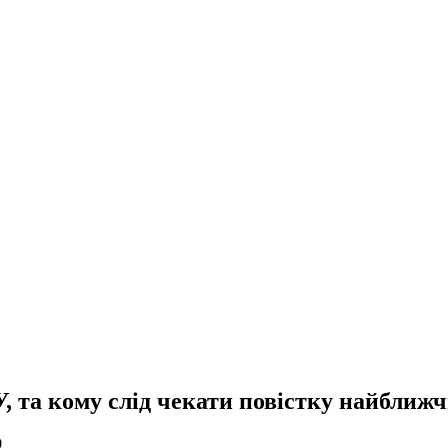
У, та кому слід чекати повістку найближ
0