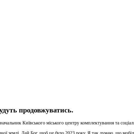
будуть продовжуватись.
в начальник Київського міського центру комплектування та соці
ної землі. Дай Бог, щоб це було 2023 року. Я так думаю, що мобіл