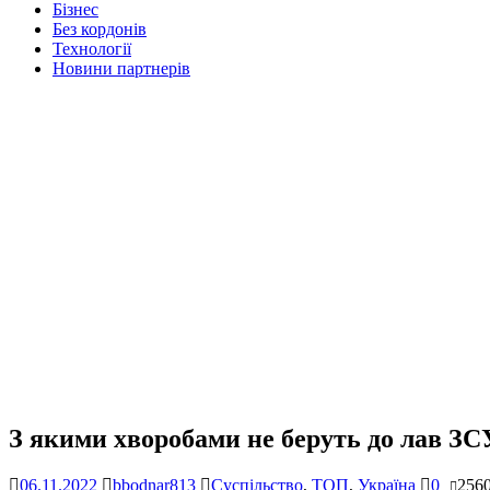
Бізнес
Без кордонів
Технології
Новини партнерів
З якими хворобами не беруть до лав ЗС
06.11.2022
bbodnar813
Суспільство
,
ТОП
,
Україна
0
256