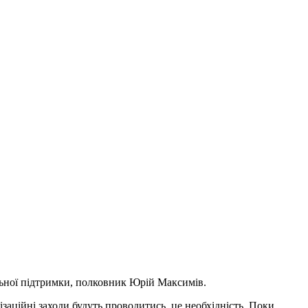
альної підтримки, полковник Юрій Максимів.
ізаційні заходи будуть проводитись, це необхідність. Поки