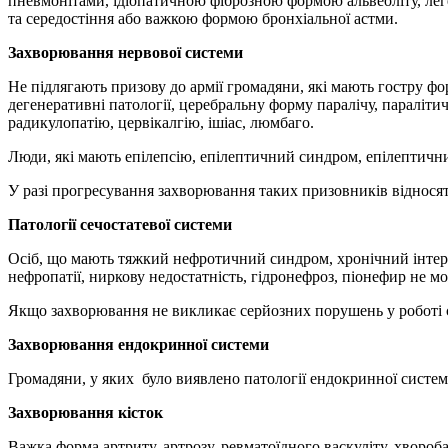
пневмонітами, ідіопатичною фіброзною формою альвеоліту, лег
та середостіння або важкою формою бронхіальної астми.
Захворювання нервової системи
Не підлягають призову до армії громадяни, які мають гостру фо
дегенеративні патології, церебральну форму паралічу, параліти
радикулопатію, цервікалгію, ішіас, люмбаго.
Люди, які мають епілепсію, епілептичний синдром, епілептични
У разі прогресування захворювання таких призовників віднося
Патології сечостатевої системи
Осіб, що мають тяжкий нефротичний синдром, хронічний інтерс
нефропатії, ниркову недостатність, гідронефроз, піонефир не мо
Якщо захворювання не викликає серйозних порушень у роботі 
Захворювання ендокринної системи
Громадяни, у яких було виявлено патології ендокринної сист
Захворювання кісток
Важка форма артриту, артрозу, ревматоїдного васкуліту, хвороб