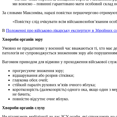
ми воюємо – повинні гарантовано мати особовий склад не т
За словами Максиміва, наразі повістки першочергово отримують
«Повістку слід очікувати всім військовозобов’язаним осо
В
Положенні про військово-лікарську експертизу в Збройних с
Хвороби органів зору
Умовно не придатними у воєнний час вважаються ті, хто має д
патологія не супроводжується зниженням зору або порушенням р
Вагомим приводом для відмови у проходження військової служ
прогресуюче зниження зору;
відшарування або розрив сітківки;
глаукома обох очей;
стійкий параліч рухових м’язів очного яблука;
короткозорість (далекозорість) одного ока, якщо один з м
не бачить;
повністю відсутнє очне яблуко.
Хвороби органів слуху
Не підлягають мобілізації до лас ЗСУ особи, які страждають на