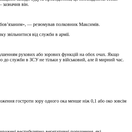
 зазначив він.
возобов’язаним», — резюмував полковник Максимів.
ку звільнитися від служби в армії.
рушенням рухових або зорових функцій на обох очах. Якщо
 до служби в ЗСУ не тільки у військовий, але й мирний час.
ниження гостроти зору одного ока менше ніж 0,1 або око зовсім
 виражені вестибулярно-вегетативні порушення, які