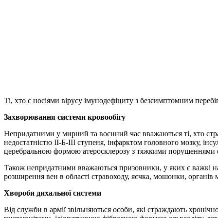
Ті, хто є носіями вірусу імунодефіциту з безсимптомним пере
Захворювання системи кровообігу
Непридатними у мирний та воєнний час вважаються ті, хто стражд
недостатністю ІІ-Б-ІІІ ступеня, інфарктом головного мозку, інс
церебральною формою атеросклерозу з тяжкими порушеннями 
Також непридатними вважаються призовники, у яких є важкі нас
розширення вен в області стравоходу, яєчка, мошонки, органів 
Хвороби дихальної системи
Від служби в армії звільняються особи, які страждають хроні