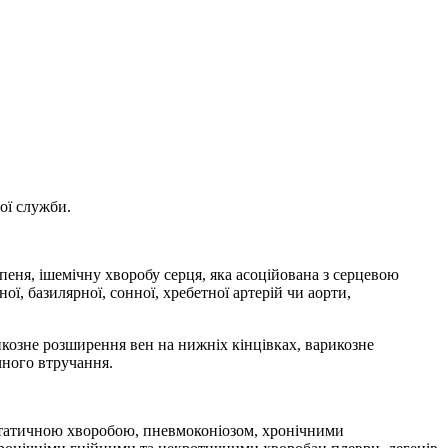
ої служби.
упеня, ішемічну хворобу серця, яка асоційована з серцевою
ї, базилярної, сонної, хребетної артерій чи аорти,
икозне розширення вен на нижніх кінцівках, варикозне
чного втручання.
ектатичною хворобою, пневмоконіозом, хронічними