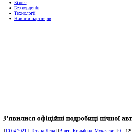
Бізнес
Без кордонів
Технології
Новини партнерів
З’явилися офіційні подробиці нічної а
10.04.2021
Тетяна Лева
Відео
,
Кримінал
,
Мукачево
0
12