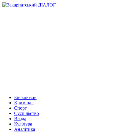
Ексклюзив
Кримінал
Спорт
Суспільство
Влада
Культура
Аналітика