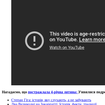
Нагадаємо, що
постраждала 4-річна дитина:
З’явилися подр
Степан Гіга: історія, яку слухають, а не забувають
Два Великодні на Закарпатті. Історія, факти, традиції