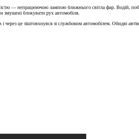
вністю — непрацюючою лампою ближнього світла фар. Водій, поб
ули змушені блокувати рух автомобіля.
ав і через це зіштовхнувся зі службовим автомобілем. Обидві а