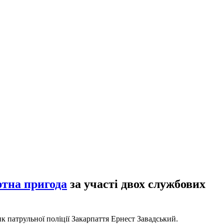
тна пригода
за участі двох службових
ик патрульної поліції Закарпаття Ернест Завадський.