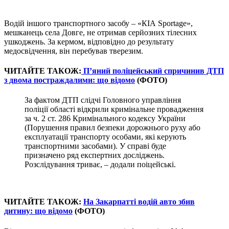
Водій іншого транспортного засобу – «КІА Sportage»,
мешканець села Довге, не отримав серйозних тілесних
ушкоджень. За кермом, відповідно до результату
медосвідчення, він перебував тверезим.
ЧИТАЙТЕ ТАКОЖ:
П’яний поліцейський спричинив ДТП
з двома постраждалими: що відомо
(ФОТО)
За фактом ДТП слідчі Головного управління
поліції області відкрили кримінальне провадження
за ч. 2 ст. 286 Кримінального кодексу України
(Порушення правил безпеки дорожнього руху або
експлуатації транспорту особами, які керують
транспортними засобами). У справі буде
призначено ряд експертних досліджень.
Розслідування триває, – додали поіцейські.
ЧИТАЙТЕ ТАКОЖ:
На Закарпатті водій авто збив
дитину: що відомо
(ФОТО)