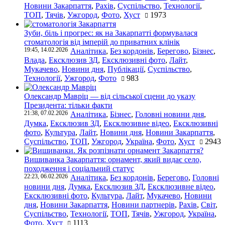
Новини Закарпаття
,
Рахів
,
Суспільство
,
Технології
,
ТОП
,
Тячів
,
Ужгород
,
Фото
,
Хуст
1973
Зуби, біль і прогрес: як на Закарпатті формувалася
стоматологія від імперій до приватних клінік
19:45, 14.02.2026
Аналітика
,
Без кордонів
,
Берегово
,
Бізнес
,
Влада
,
Ексклюзив ЗД
,
Ексклюзивні фото
,
Лайт
,
Мукачево
,
Новини дня
,
Публікації
,
Суспільство
,
Технології
,
Ужгород
,
Фото
983
Олександр Мавріц — від сільської сцени до указу
Президента: тільки факти
21:38, 07.02.2026
Аналітика
,
Бізнес
,
Головні новини дня
,
Думка
,
Ексклюзив ЗД
,
Ексклюзивне відео
,
Ексклюзивні
фото
,
Культура
,
Лайт
,
Новини дня
,
Новини Закарпаття
,
Суспільство
,
ТОП
,
Ужгород
,
Україна
,
Фото
,
Хуст
2943
Вишиванка Закарпаття: орнамент, який видає село,
походження і соціальний статус
22:23, 06.02.2026
Аналітика
,
Без кордонів
,
Берегово
,
Головні
новини дня
,
Думка
,
Ексклюзив ЗД
,
Ексклюзивне відео
,
Ексклюзивні фото
,
Культура
,
Лайт
,
Мукачево
,
Новини
дня
,
Новини Закарпаття
,
Новини партнерів
,
Рахів
,
Світ
,
Суспільство
,
Технології
,
ТОП
,
Тячів
,
Ужгород
,
Україна
,
Фото
,
Хуст
1113