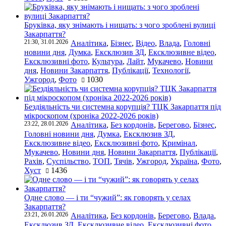
Бруківка, яку знімають і нищать: з чого зроблені вулиці
Закарпаття?
21:30, 31.01.2026
Аналітика
,
Бізнес
,
Відео
,
Влада
,
Головні
новини дня
,
Думка
,
Ексклюзив ЗД
,
Ексклюзивне відео
,
Ексклюзивні фото
,
Культура
,
Лайт
,
Мукачево
,
Новини
дня
,
Новини Закарпаття
,
Публікації
,
Технології
,
Ужгород
,
Фото
1030
Бездіяльність чи системна корупція? ТЦК Закарпаття під
мікроскопом (хроніка 2022-2026 років)
23:22, 28.01.2026
Аналітика
,
Без кордонів
,
Берегово
,
Бізнес
,
Головні новини дня
,
Думка
,
Ексклюзив ЗД
,
Ексклюзивне відео
,
Ексклюзивні фото
,
Кримінал
,
Мукачево
,
Новини дня
,
Новини Закарпаття
,
Публікації
,
Рахів
,
Суспільство
,
ТОП
,
Тячів
,
Ужгород
,
Україна
,
Фото
,
Хуст
1436
Одне слово — і ти “чужий”: як говорять у селах
Закарпаття?
23:21, 26.01.2026
Аналітика
,
Без кордонів
,
Берегово
,
Влада
,
Ексклюзив ЗД
,
Ексклюзивне відео
,
Ексклюзивні фото
,