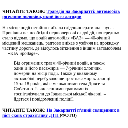
ЧИТАЙТЕ ТАКОЖ:
Трагедія на Закарпатті: автомобіль
розчавив чоловіка, який його лагодив
На місце події негайно виїхала слідчо-оперативна група.
Провівши всі необхідні першочергові слідчі дії, попередньо
стало відомо, що водій автомобіля «ВАЗ» — 40-річний
місцевий мешканець, раптово виїхав з узбіччя на проїжджу
частину дороги, де відбулось зіткнення з іншим автомобілем
— «КІА Sportage».
Від отриманих травм 40-річний водій, а також
один із його пасажирів — 7-річний хлопчик,
померли на місці події. Також у вказаному
автомобілі перебувало ще троє пасажирів: хлопці
15 та 18 років, які є мешканцями села Довге та
Собатино. Із численними травмами їх
госпіталізували до Іршавської міської лікарні, –
йдеться і повідомленні поліції.
ЧИТАЙТЕ ТАКОЖ:
На Закарпатті п’яний священник в
піст скоїв страхітливу ДТП
(ФОТО)