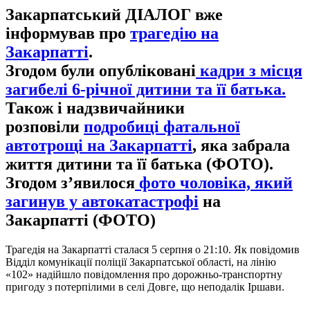
Закарпатський ДІАЛОГ вже
інформував про
трагедію на
Закарпатті
.
Згодом були опубліковані
кадри з місця
загибелі 6-річної дитини та її батька.
Також і надзвичайники
розповіли
подробиці фатальної
автотрощі на Закарпатті
, яка забрала
життя дитини та її батька (ФОТО).
Згодом з’явилося
фото чоловіка, який
загинув у автокатастрофі
на
Закарпатті (ФОТО)
Трагедія на Закарпатті сталася 5 серпня о 21:10. Як повідомив
Відділ комунікації поліції Закарпатської області, на лінію
«102» надійшло повідомлення про дорожньо-транспортну
пригоду з потерпілими в селі Довге, що неподалік Іршави.