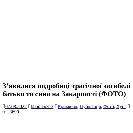
З’явилися подробиці трагічної загибелі
батька та сина на Закарпатті (ФОТО)
07.08.2022
bbodnar813
Кримінал
,
Публікації
,
Фото
,
Хуст
0
3699