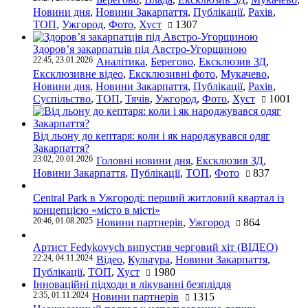
Новини дня
,
Новини Закарпаття
,
Публікації
,
Рахів
,
ТОП
,
Ужгород
,
Фото
,
Хуст
1307
Здоров’я закарпатців під Австро-Угорщиною
22:45, 23.01.2026
Аналітика
,
Берегово
,
Ексклюзив ЗД
,
Ексклюзивне відео
,
Ексклюзивні фото
,
Мукачево
,
Новини дня
,
Новини Закарпаття
,
Публікації
,
Рахів
,
Суспільство
,
ТОП
,
Тячів
,
Ужгород
,
Фото
,
Хуст
1001
Від льону до кептаря: коли і як народжувався одяг
Закарпаття?
23:02, 20.01.2026
Головні новини дня
,
Ексклюзив ЗД
,
Новини Закарпаття
,
Публікації
,
ТОП
,
Фото
837
Central Park в Ужгороді: перший житловий квартал із
концепцією «місто в місті»
20:46, 01.08.2025
Новини партнерів
,
Ужгород
864
Артист Fedykovych випустив черговий хіт (ВІДЕО)
22:24, 04.11.2024
Відео
,
Культура
,
Новини Закарпаття
,
Публікації
,
ТОП
,
Хуст
1980
Інноваційні підходи в лікуванні безпліддя
2:35, 01.11.2024
Новини партнерів
1315