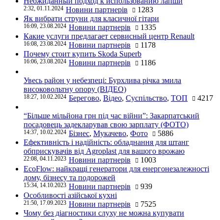
Неожиданный подход к использованию лапши
2:32, 01.11.2024
Новини партнерів
1283
Як вибрати струни для класичної гітари
16:09, 23.08.2024
Новини партнерів
1335
Какие услуги предлагает сервисный центр Renault
16:08, 23.08.2024
Новини партнерів
1178
Почему стоит купить Skoda Superb
16:06, 23.08.2024
Новини партнерів
1186
Увесь район у небезпеці: Бурхлива річка змила
високовольтну опору (ВІДЕО)
18:27, 10.02.2024
Берегово
,
Відео
,
Суспільство
,
ТОП
4217
“Більше мільйона грн під час війни”: Закарпатський
посадовець задекларував свою зарплату (ФОТО)
14:37, 10.02.2024
Бізнес
,
Мукачево
,
Фото
5886
Ефективність і надійність: обладнання для штанг
обприскувачів від Agroplast для вашого врожаю
22:08, 04.11.2023
Новини партнерів
1003
EcoFlow: найкращі генератори для енергонезалежності
дому, бізнесу та подорожей
15:34, 14.10.2023
Новини партнерів
939
Особливості азійської кухні
21:50, 17.09.2023
Новини партнерів
7525
Чому без діагностики слуху не можна купувати