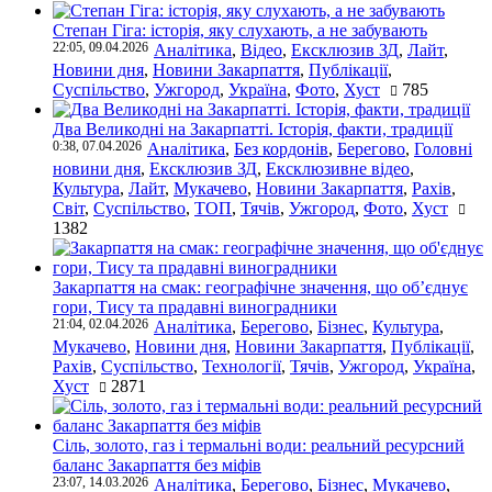
Степан Гіга: історія, яку слухають, а не забувають
22:05, 09.04.2026
Аналітика
,
Відео
,
Ексклюзив ЗД
,
Лайт
,
Новини дня
,
Новини Закарпаття
,
Публікації
,
Суспільство
,
Ужгород
,
Україна
,
Фото
,
Хуст
785
Два Великодні на Закарпатті. Історія, факти, традиції
0:38, 07.04.2026
Аналітика
,
Без кордонів
,
Берегово
,
Головні
новини дня
,
Ексклюзив ЗД
,
Ексклюзивне відео
,
Культура
,
Лайт
,
Мукачево
,
Новини Закарпаття
,
Рахів
,
Світ
,
Суспільство
,
ТОП
,
Тячів
,
Ужгород
,
Фото
,
Хуст
1382
Закарпаття на смак: географічне значення, що об’єднує
гори, Тису та прадавні виноградники
21:04, 02.04.2026
Аналітика
,
Берегово
,
Бізнес
,
Культура
,
Мукачево
,
Новини дня
,
Новини Закарпаття
,
Публікації
,
Рахів
,
Суспільство
,
Технології
,
Тячів
,
Ужгород
,
Україна
,
Хуст
2871
Сіль, золото, газ і термальні води: реальний ресурсний
баланс Закарпаття без міфів
23:07, 14.03.2026
Аналітика
,
Берегово
,
Бізнес
,
Мукачево
,