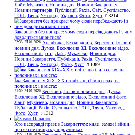
Лайт
,
Мукачево
,
Новини дня
,
Новини Закарпаття
,
Новини партнерів
,
Публікації
,
Рахів
,
Світ
,
Суспільство
,
ТОП
,
Тячів
,
Ужгород
,
Україна
,
Фото
,
Хуст
3214
Закарпаття без прикрас: чому сюди переїжджають і з чим
доводиться миритися?
22:33, 25.01.2026
Аналітика
,
Без кордонів
,
Берегово
,
Головні
новини дня
,
Думка
,
Ексклюзив ЗД
,
Ексклюзивне відео
,
Ексклюзивні фото
,
Лайт
,
Мукачево
,
Новини дня
,
Новини Закарпаття
,
Публікації
,
Рахів
,
Суспільство
,
ТОП
,
Тячів
,
Ужгород
,
Фото
,
Хуст
1089
Їжа Закарпаття ХІХ–ХХ століть: що їли в селах, на
полонинах і в містах
21:50, 24.01.2026
Берегово
,
Головні новини дня
,
Думка
,
Ексклюзив ЗД
,
Ексклюзивне відео
,
Ексклюзивні фото
,
Лайт
,
Мукачево
,
Новини дня
,
Новини Закарпаття
,
Публікації
,
Рахів
,
Суспільство
,
ТОП
,
Тячів
,
Ужгород
,
Фото
,
Хуст
1312
Хто насправді правив Закарпаттям: князі, замки і війни,
про які не пишуть у підручниках
23:27, 23.01.2026
Берегово
,
Влада
,
Ексклюзив ЗД
,
Мукачево
,