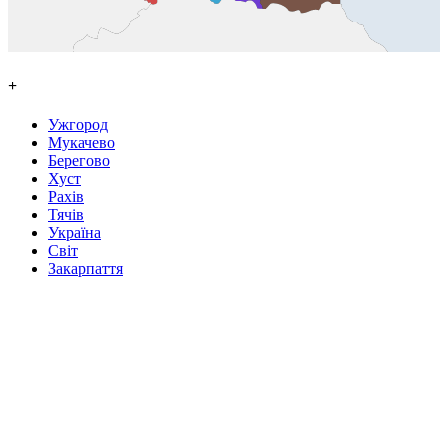
+
Ужгород
Мукачево
Берегово
Хуст
Рахів
Тячів
Україна
Світ
Закарпаття