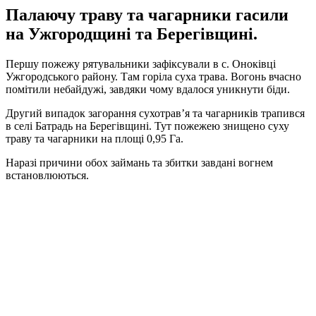
Палаючу траву та чагарники гасили
на Ужгородщині та Берегівщині.
Першу пожежу рятувальники зафіксували в с. Оноківці
Ужгородського району. Там горіла суха трава. Вогонь вчасно
помітили небайдужі, завдяки чому вдалося уникнути біди.
Другий випадок загорання сухотрав’я та чагарників трапився
в селі Батрадь на Берегівщині. Тут пожежею знищено суху
траву та чагарники на площі 0,95 Га.
Наразі причини обох займань та збитки завдані вогнем
встановлюються.