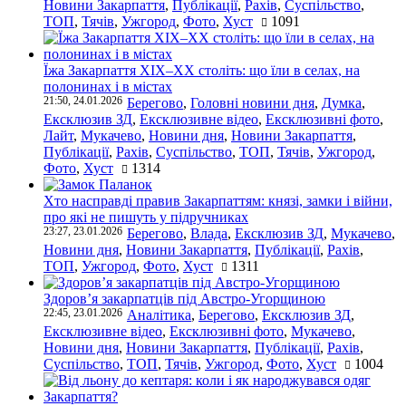
Новини Закарпаття
,
Публікації
,
Рахів
,
Суспільство
,
ТОП
,
Тячів
,
Ужгород
,
Фото
,
Хуст
1091
Їжа Закарпаття ХІХ–ХХ століть: що їли в селах, на
полонинах і в містах
21:50, 24.01.2026
Берегово
,
Головні новини дня
,
Думка
,
Ексклюзив ЗД
,
Ексклюзивне відео
,
Ексклюзивні фото
,
Лайт
,
Мукачево
,
Новини дня
,
Новини Закарпаття
,
Публікації
,
Рахів
,
Суспільство
,
ТОП
,
Тячів
,
Ужгород
,
Фото
,
Хуст
1314
Хто насправді правив Закарпаттям: князі, замки і війни,
про які не пишуть у підручниках
23:27, 23.01.2026
Берегово
,
Влада
,
Ексклюзив ЗД
,
Мукачево
,
Новини дня
,
Новини Закарпаття
,
Публікації
,
Рахів
,
ТОП
,
Ужгород
,
Фото
,
Хуст
1311
Здоров’я закарпатців під Австро-Угорщиною
22:45, 23.01.2026
Аналітика
,
Берегово
,
Ексклюзив ЗД
,
Ексклюзивне відео
,
Ексклюзивні фото
,
Мукачево
,
Новини дня
,
Новини Закарпаття
,
Публікації
,
Рахів
,
Суспільство
,
ТОП
,
Тячів
,
Ужгород
,
Фото
,
Хуст
1004