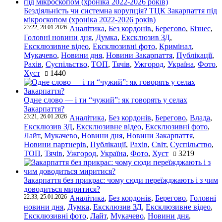
Бездіяльність чи системна корупція? ТЦК Закарпаття під
мікроскопом (хроніка 2022-2026 років)
23:22, 28.01.2026
Аналітика
,
Без кордонів
,
Берегово
,
Бізнес
,
Головні новини дня
,
Думка
,
Ексклюзив ЗД
,
Ексклюзивне відео
,
Ексклюзивні фото
,
Кримінал
,
Мукачево
,
Новини дня
,
Новини Закарпаття
,
Публікації
,
Рахів
,
Суспільство
,
ТОП
,
Тячів
,
Ужгород
,
Україна
,
Фото
,
Хуст
1440
Одне слово — і ти “чужий”: як говорять у селах
Закарпаття?
23:21, 26.01.2026
Аналітика
,
Без кордонів
,
Берегово
,
Влада
,
Ексклюзив ЗД
,
Ексклюзивне відео
,
Ексклюзивні фото
,
Лайт
,
Мукачево
,
Новини дня
,
Новини Закарпаття
,
Новини партнерів
,
Публікації
,
Рахів
,
Світ
,
Суспільство
,
ТОП
,
Тячів
,
Ужгород
,
Україна
,
Фото
,
Хуст
3219
Закарпаття без прикрас: чому сюди переїжджають і з чим
доводиться миритися?
22:33, 25.01.2026
Аналітика
,
Без кордонів
,
Берегово
,
Головні
новини дня
,
Думка
,
Ексклюзив ЗД
,
Ексклюзивне відео
,
Ексклюзивні фото
,
Лайт
,
Мукачево
,
Новини дня
,