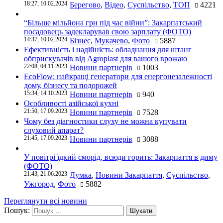
18:27, 10.02.2024
Берегово
,
Відео
,
Суспільство
,
ТОП
4221
“Більше мільйона грн під час війни”: Закарпатський
посадовець задекларував свою зарплату (ФОТО)
14:37, 10.02.2024
Бізнес
,
Мукачево
,
Фото
5887
Ефективність і надійність: обладнання для штанг
обприскувачів від Agroplast для вашого врожаю
22:08, 04.11.2023
Новини партнерів
1003
EcoFlow: найкращі генератори для енергонезалежності
дому, бізнесу та подорожей
15:34, 14.10.2023
Новини партнерів
940
Особливості азійської кухні
21:50, 17.09.2023
Новини партнерів
7528
Чому без діагностики слуху не можна купувати
слуховий апарат?
21:45, 17.09.2023
Новини партнерів
3088
У повітрі їдкий сморід, всюди горить: Закарпаття в диму
(ФОТО)
21:43, 21.06.2023
Думка
,
Новини Закарпаття
,
Суспільство
,
Ужгород
,
Фото
5882
Переглянути всі новини
Пошук: