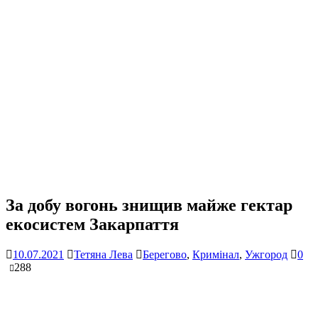
За добу вогонь знищив майже гектар
екосистем Закарпаття
10.07.2021
Тетяна Лева
Берегово
,
Кримінал
,
Ужгород
0
288