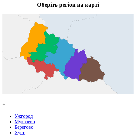
Оберіть регіон на карті
+
Ужгород
Мукачево
Берегово
Хуст