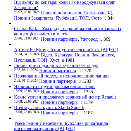
Від льону до кептаря: коли і як народжувався одяг
Закарпаття?
23:02, 20.01.2026
Головні новини дня
,
Ексклюзив ЗД
,
Новини Закарпаття
,
Публікації
,
ТОП
,
Фото
844
Central Park в Ужгороді: перший житловий квартал із
концепцією «місто в місті»
20:46, 01.08.2025
Новини партнерів
,
Ужгород
869
Артист Fedykovych випустив черговий хіт (ВІДЕО)
22:24, 04.11.2024
Відео
,
Культура
,
Новини Закарпаття
,
Публікації
,
ТОП
,
Хуст
1981
Інноваційні підходи в лікуванні безпліддя
2:35, 01.11.2024
Новини партнерів
1320
Неожиданный подход к использованию лапши
2:32, 01.11.2024
Новини партнерів
1283
Як вибрати струни для класичної гітари
16:09, 23.08.2024
Новини партнерів
1335
Какие услуги предлагает сервисный центр Renault
16:08, 23.08.2024
Новини партнерів
1179
Почему стоит купить Skoda Superb
16:06, 23.08.2024
Новини партнерів
1187
Увесь район у небезпеці: Бурхлива річка змила
високовольтну опору (ВІДЕО)