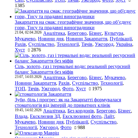
1385
Закарпаття на смак: географічне значення, що об’єднує
гори, Тису та прадавні виноградники
21:04, 02.04.2026
Аналітика
,
Берегово
,
Бізнес
,
Культура
,
Мукачево
,
Новини дня
,
Новини Закарпаття
,
Публікації
,
Рахів
,
Суспільство
,
Технології
,
Тячів
,
Ужгород
,
Україна
,
Хуст
2876
Сіль, золото, газ і термальні води: реальний ресурсний
баланс Закарпаття без міфів
23:07, 14.03.2026
Аналітика
,
Берегово
,
Бізнес
,
Мукачево
,
Новини Закарпаття
,
Рахів
,
Суспільство
,
Технології
,
ТОП
,
Тячів
,
Ужгород
,
Фото
,
Хуст
1975
Зуби, біль і прогрес: як на Закарпатті формувалася
стоматологія від імперій до приватних клінік
19:45, 14.02.2026
Аналітика
,
Без кордонів
,
Берегово
,
Бізнес
,
Влада
,
Ексклюзив ЗД
,
Ексклюзивні фото
,
Лайт
,
Мукачево
,
Новини дня
,
Публікації
,
Суспільство
,
Технології
,
Ужгород
,
Фото
988