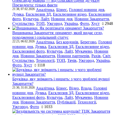
Олександр Мавріц — від сільської сцени до указу
Президента: тільки факти
21:38, 07.02.2026
Аналітика
,
Бізнес
,
Головні новини дня
,
Думка
,
Ексклюзив ЗД
,
Ексклюзивне відео
,
Ексклюзивні
фото
,
Культура
,
Лайт
,
Новини дня
,
Новини Закарпаття
,
Суспільство
,
ТОП
,
Ужгород
,
Україна
,
Фото
,
Хуст
2948
Вишиванка Закарпаття: орнамент, який видає село,
походження і соціальний статус
22:23, 06.02.2026
Аналітика
,
Без кордонів
,
Берегово
,
Головні
новини дня
,
Думка
,
Ексклюзив ЗД
,
Ексклюзивне відео
,
Ексклюзивні фото
,
Культура
,
Лайт
,
Мукачево
,
Новини
дня
,
Новини Закарпаття
,
Новини партнерів
,
Рахів
,
Світ
,
Суспільство
,
Технології
,
ТОП
,
Тячів
,
Ужгород
,
Україна
,
Фото
,
Хуст
1118
Бруківка, яку знімають і нищать: з чого зроблені вулиці
Закарпаття?
21:30, 31.01.2026
Аналітика
,
Бізнес
,
Відео
,
Влада
,
Головні
новини дня
,
Думка
,
Ексклюзив ЗД
,
Ексклюзивне відео
,
Ексклюзивні фото
,
Культура
,
Лайт
,
Мукачево
,
Новини
дня
,
Новини Закарпаття
,
Публікації
,
Технології
,
Ужгород
,
Фото
1033