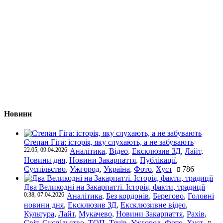
Новини
Степан Гіга: історія, яку слухають, а не забувають
22:05, 09.04.2026
Аналітика
,
Відео
,
Ексклюзив ЗД
,
Лайт
,
Новини дня
,
Новини Закарпаття
,
Публікації
,
Суспільство
,
Ужгород
,
Україна
,
Фото
,
Хуст
786
Два Великодні на Закарпатті. Історія, факти, традиції
0:38, 07.04.2026
Аналітика
,
Без кордонів
,
Берегово
,
Головні
новини дня
,
Ексклюзив ЗД
,
Ексклюзивне відео
,
Культура
,
Лайт
,
Мукачево
,
Новини Закарпаття
,
Рахів
,
Світ
,
Суспільство
,
ТОП
,
Тячів
,
Ужгород
,
Фото
,
Хуст