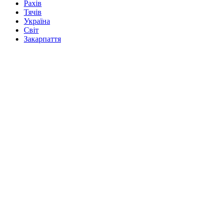
Рахів
Тячів
Україна
Світ
Закарпаття