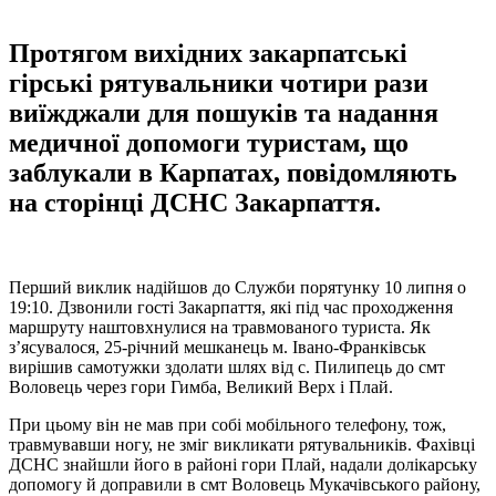
Протягом вихідних закарпатські
гірські рятувальники чотири рази
виїжджали для пошуків та надання
медичної допомоги туристам, що
заблукали в Карпатах, повідомляють
на сторінці ДСНС Закарпаття.
Перший виклик надійшов до Служби порятунку 10 липня о
19:10. Дзвонили гості Закарпаття, які під час проходження
маршруту наштовхнулися на травмованого туриста. Як
з’ясувалося, 25-річний мешканець м. Івано-Франківськ
вирішив самотужки здолати шлях від с. Пилипець до смт
Воловець через гори Гимба, Великий Верх і Плай.
При цьому він не мав при собі мобільного телефону, тож,
травмувавши ногу, не зміг викликати рятувальників. Фахівці
ДСНС знайшли його в районі гори Плай, надали долікарську
допомогу й доправили в смт Воловець Мукачівського району,