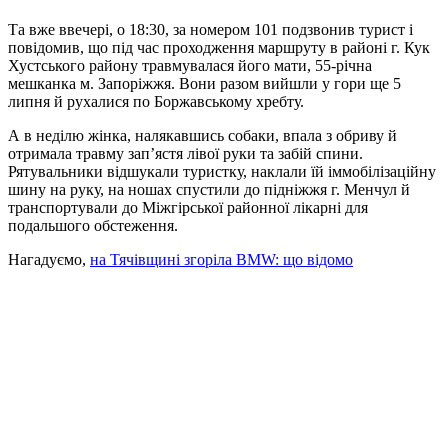
Та вже ввечері, о 18:30, за номером 101 подзвонив турист і
повідомив, що під час проходження маршруту в районі г. Кук
Хустського району травмувалася його мати, 55-річна
мешканка м. Запоріжжя. Вони разом вийшли у гори ще 5
липня й рухалися по Боржавському хребту.
А в неділю жінка, налякавшись собаки, впала з обриву й
отримала травму зап’ястя лівої руки та забій спини.
Рятувальники відшукали туристку, наклали їй іммобілізаційну
шину на руку, на ношах спустили до підніжжя г. Менчул й
транспортували до Міжгірської районної лікарні для
подальшого обстеження.
Нагадуємо,
на Тячівщині згоріла BMW: що відомо