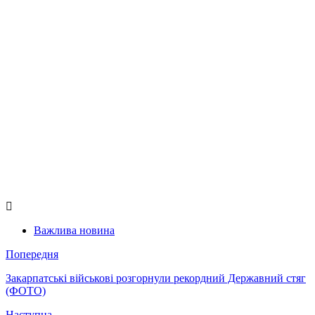
Важлива новина
Попередня
Закарпатські військові розгорнули рекордний Державний стяг
(ФОТО)
Наступна