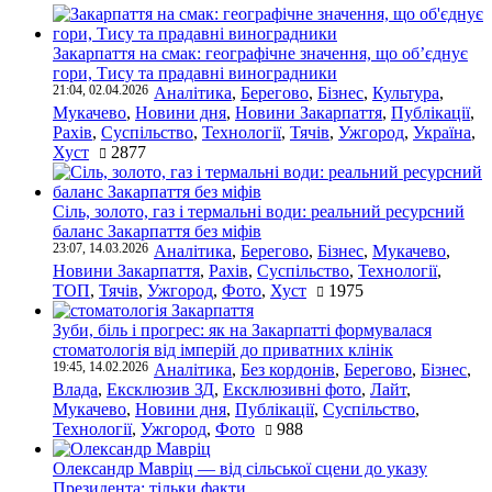
Закарпаття на смак: географічне значення, що об’єднує
гори, Тису та прадавні виноградники
21:04, 02.04.2026
Аналітика
,
Берегово
,
Бізнес
,
Культура
,
Мукачево
,
Новини дня
,
Новини Закарпаття
,
Публікації
,
Рахів
,
Суспільство
,
Технології
,
Тячів
,
Ужгород
,
Україна
,
Хуст
2877
Сіль, золото, газ і термальні води: реальний ресурсний
баланс Закарпаття без міфів
23:07, 14.03.2026
Аналітика
,
Берегово
,
Бізнес
,
Мукачево
,
Новини Закарпаття
,
Рахів
,
Суспільство
,
Технології
,
ТОП
,
Тячів
,
Ужгород
,
Фото
,
Хуст
1975
Зуби, біль і прогрес: як на Закарпатті формувалася
стоматологія від імперій до приватних клінік
19:45, 14.02.2026
Аналітика
,
Без кордонів
,
Берегово
,
Бізнес
,
Влада
,
Ексклюзив ЗД
,
Ексклюзивні фото
,
Лайт
,
Мукачево
,
Новини дня
,
Публікації
,
Суспільство
,
Технології
,
Ужгород
,
Фото
988
Олександр Мавріц — від сільської сцени до указу
Президента: тільки факти