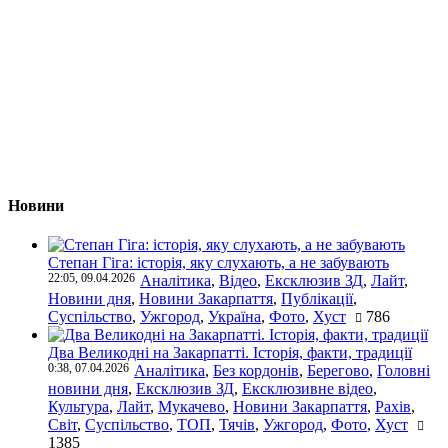
Новини
Степан Гіга: історія, яку слухають, а не забувають
22:05, 09.04.2026
Аналітика
,
Відео
,
Ексклюзив ЗД
,
Лайт
,
Новини дня
,
Новини Закарпаття
,
Публікації
,
Суспільство
,
Ужгород
,
Україна
,
Фото
,
Хуст
786
Два Великодні на Закарпатті. Історія, факти, традиції
0:38, 07.04.2026
Аналітика
,
Без кордонів
,
Берегово
,
Головні
новини дня
,
Ексклюзив ЗД
,
Ексклюзивне відео
,
Культура
,
Лайт
,
Мукачево
,
Новини Закарпаття
,
Рахів
,
Світ
,
Суспільство
,
ТОП
,
Тячів
,
Ужгород
,
Фото
,
Хуст
1385