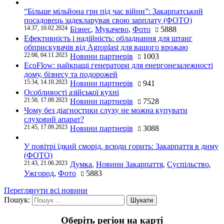
“Більше мільйона грн під час війни”: Закарпатський
посадовець задекларував свою зарплату (ФОТО)
14:37, 10.02.2024
Бізнес
,
Мукачево
,
Фото
5888
Ефективність і надійність: обладнання для штанг
обприскувачів від Agroplast для вашого врожаю
22:08, 04.11.2023
Новини партнерів
1003
EcoFlow: найкращі генератори для енергонезалежності
дому, бізнесу та подорожей
15:34, 14.10.2023
Новини партнерів
941
Особливості азійської кухні
21:50, 17.09.2023
Новини партнерів
7528
Чому без діагностики слуху не можна купувати
слуховий апарат?
21:45, 17.09.2023
Новини партнерів
3088
У повітрі їдкий сморід, всюди горить: Закарпаття в диму
(ФОТО)
21:43, 21.06.2023
Думка
,
Новини Закарпаття
,
Суспільство
,
Ужгород
,
Фото
5883
Переглянути всі новини
Пошук:
Оберіть регіон на карті