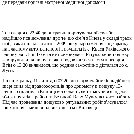
де передали бригаді екстреної медичної допомоги.
Того ж дня о 22:40 до оперативно-рятувальної служби
надійшло повідомлення про те, що сім’я з Києва у складі трьох
осіб, з яких одна – дитина 2009 року народження – ще зранку
на власному автотранспорті вирушила із с. Кваси Рахівського
району на г. Піп Іван та не повернулася. Рятувальники одразу
ж вирушили на пошуки, які продовжилися наступного дня.
Втім о 13:20 виявилося, що родина самостійно дісталася до с.
Луги.
І того ж ранку, 11 липня, о 07:20, до надзвичайників надійшло
звернення від правоохоронців про допомогу в пошуку 13-
річного підлітка з Вінницької області, який загубився під час
збирання ягід в районі г. Великий Верх Мукачівського району.
Під час проведення пошуково-рятувальних робіт з’ясувалося,
що хлопця знайшли на вокзалі в смт Воловець.