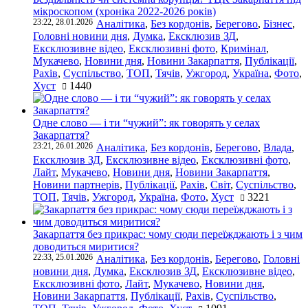
мікроскопом (хроніка 2022-2026 років)
23:22, 28.01.2026
Аналітика
,
Без кордонів
,
Берегово
,
Бізнес
,
Головні новини дня
,
Думка
,
Ексклюзив ЗД
,
Ексклюзивне відео
,
Ексклюзивні фото
,
Кримінал
,
Мукачево
,
Новини дня
,
Новини Закарпаття
,
Публікації
,
Рахів
,
Суспільство
,
ТОП
,
Тячів
,
Ужгород
,
Україна
,
Фото
,
Хуст
1440
Одне слово — і ти “чужий”: як говорять у селах
Закарпаття?
23:21, 26.01.2026
Аналітика
,
Без кордонів
,
Берегово
,
Влада
,
Ексклюзив ЗД
,
Ексклюзивне відео
,
Ексклюзивні фото
,
Лайт
,
Мукачево
,
Новини дня
,
Новини Закарпаття
,
Новини партнерів
,
Публікації
,
Рахів
,
Світ
,
Суспільство
,
ТОП
,
Тячів
,
Ужгород
,
Україна
,
Фото
,
Хуст
3221
Закарпаття без прикрас: чому сюди переїжджають і з чим
доводиться миритися?
22:33, 25.01.2026
Аналітика
,
Без кордонів
,
Берегово
,
Головні
новини дня
,
Думка
,
Ексклюзив ЗД
,
Ексклюзивне відео
,
Ексклюзивні фото
,
Лайт
,
Мукачево
,
Новини дня
,
Новини Закарпаття
,
Публікації
,
Рахів
,
Суспільство
,