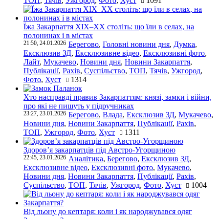
ТОП
,
Тячів
,
Ужгород
,
Фото
,
Хуст
1091
Їжа Закарпаття ХІХ–ХХ століть: що їли в селах, на
полонинах і в містах
21:50, 24.01.2026
Берегово
,
Головні новини дня
,
Думка
,
Ексклюзив ЗД
,
Ексклюзивне відео
,
Ексклюзивні фото
,
Лайт
,
Мукачево
,
Новини дня
,
Новини Закарпаття
,
Публікації
,
Рахів
,
Суспільство
,
ТОП
,
Тячів
,
Ужгород
,
Фото
,
Хуст
1314
Хто насправді правив Закарпаттям: князі, замки і війни,
про які не пишуть у підручниках
23:27, 23.01.2026
Берегово
,
Влада
,
Ексклюзив ЗД
,
Мукачево
,
Новини дня
,
Новини Закарпаття
,
Публікації
,
Рахів
,
ТОП
,
Ужгород
,
Фото
,
Хуст
1311
Здоров’я закарпатців під Австро-Угорщиною
22:45, 23.01.2026
Аналітика
,
Берегово
,
Ексклюзив ЗД
,
Ексклюзивне відео
,
Ексклюзивні фото
,
Мукачево
,
Новини дня
,
Новини Закарпаття
,
Публікації
,
Рахів
,
Суспільство
,
ТОП
,
Тячів
,
Ужгород
,
Фото
,
Хуст
1004
Від льону до кептаря: коли і як народжувався одяг