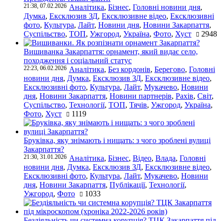
21:38, 07.02.2026
Аналітика
,
Бізнес
,
Головні новини дня
,
Думка
,
Ексклюзив ЗД
,
Ексклюзивне відео
,
Ексклюзивні
фото
,
Культура
,
Лайт
,
Новини дня
,
Новини Закарпаття
,
Суспільство
,
ТОП
,
Ужгород
,
Україна
,
Фото
,
Хуст
2948
Вишиванка Закарпаття: орнамент, який видає село,
походження і соціальний статус
22:23, 06.02.2026
Аналітика
,
Без кордонів
,
Берегово
,
Головні
новини дня
,
Думка
,
Ексклюзив ЗД
,
Ексклюзивне відео
,
Ексклюзивні фото
,
Культура
,
Лайт
,
Мукачево
,
Новини
дня
,
Новини Закарпаття
,
Новини партнерів
,
Рахів
,
Світ
,
Суспільство
,
Технології
,
ТОП
,
Тячів
,
Ужгород
,
Україна
,
Фото
,
Хуст
1119
Бруківка, яку знімають і нищать: з чого зроблені вулиці
Закарпаття?
21:30, 31.01.2026
Аналітика
,
Бізнес
,
Відео
,
Влада
,
Головні
новини дня
,
Думка
,
Ексклюзив ЗД
,
Ексклюзивне відео
,
Ексклюзивні фото
,
Культура
,
Лайт
,
Мукачево
,
Новини
дня
,
Новини Закарпаття
,
Публікації
,
Технології
,
Ужгород
,
Фото
1033
Бездіяльність чи системна корупція? ТЦК Закарпаття під