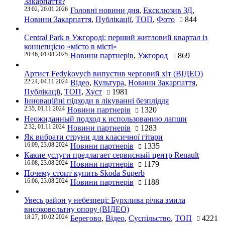
Закарпаття?
23:02, 20.01.2026
Головні новини дня
,
Ексклюзив ЗД
,
Новини Закарпаття
,
Публікації
,
ТОП
,
Фото
844
Central Park в Ужгороді: перший житловий квартал із
концепцією «місто в місті»
20:46, 01.08.2025
Новини партнерів
,
Ужгород
869
Артист Fedykovych випустив черговий хіт (ВІДЕО)
22:24, 04.11.2024
Відео
,
Культура
,
Новини Закарпаття
,
Публікації
,
ТОП
,
Хуст
1981
Інноваційні підходи в лікуванні безпліддя
2:35, 01.11.2024
Новини партнерів
1320
Неожиданный подход к использованию лапши
2:32, 01.11.2024
Новини партнерів
1283
Як вибрати струни для класичної гітари
16:09, 23.08.2024
Новини партнерів
1335
Какие услуги предлагает сервисный центр Renault
16:08, 23.08.2024
Новини партнерів
1179
Почему стоит купить Skoda Superb
16:06, 23.08.2024
Новини партнерів
1188
Увесь район у небезпеці: Бурхлива річка змила
високовольтну опору (ВІДЕО)
18:27, 10.02.2024
Берегово
,
Відео
,
Суспільство
,
ТОП
4221