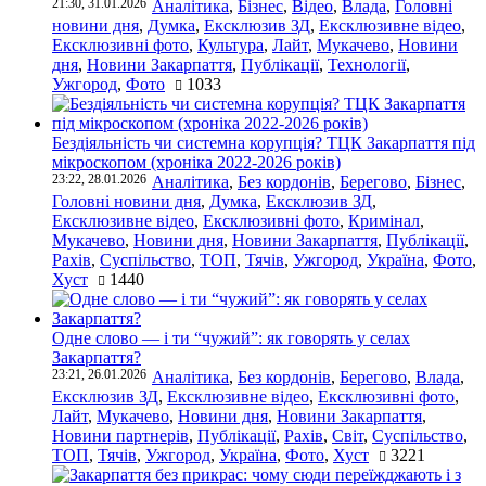
21:30, 31.01.2026
Аналітика
,
Бізнес
,
Відео
,
Влада
,
Головні
новини дня
,
Думка
,
Ексклюзив ЗД
,
Ексклюзивне відео
,
Ексклюзивні фото
,
Культура
,
Лайт
,
Мукачево
,
Новини
дня
,
Новини Закарпаття
,
Публікації
,
Технології
,
Ужгород
,
Фото
1033
Бездіяльність чи системна корупція? ТЦК Закарпаття під
мікроскопом (хроніка 2022-2026 років)
23:22, 28.01.2026
Аналітика
,
Без кордонів
,
Берегово
,
Бізнес
,
Головні новини дня
,
Думка
,
Ексклюзив ЗД
,
Ексклюзивне відео
,
Ексклюзивні фото
,
Кримінал
,
Мукачево
,
Новини дня
,
Новини Закарпаття
,
Публікації
,
Рахів
,
Суспільство
,
ТОП
,
Тячів
,
Ужгород
,
Україна
,
Фото
,
Хуст
1440
Одне слово — і ти “чужий”: як говорять у селах
Закарпаття?
23:21, 26.01.2026
Аналітика
,
Без кордонів
,
Берегово
,
Влада
,
Ексклюзив ЗД
,
Ексклюзивне відео
,
Ексклюзивні фото
,
Лайт
,
Мукачево
,
Новини дня
,
Новини Закарпаття
,
Новини партнерів
,
Публікації
,
Рахів
,
Світ
,
Суспільство
,
ТОП
,
Тячів
,
Ужгород
,
Україна
,
Фото
,
Хуст
3221