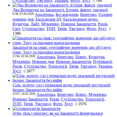
Суспільство
,
Ужгород
,
Україна
,
Фото
,
Хуст
788
Два Великодні на Закарпатті. Історія, факти, традиції
0:38, 07.04.2026
Аналітика
,
Без кордонів
,
Берегово
,
Головні
новини дня
,
Ексклюзив ЗД
,
Ексклюзивне відео
,
Культура
,
Лайт
,
Мукачево
,
Новини Закарпаття
,
Рахів
,
Світ
,
Суспільство
,
ТОП
,
Тячів
,
Ужгород
,
Фото
,
Хуст
1386
Закарпаття на смак: географічне значення, що об’єднує
гори, Тису та прадавні виноградники
21:04, 02.04.2026
Аналітика
,
Берегово
,
Бізнес
,
Культура
,
Мукачево
,
Новини дня
,
Новини Закарпаття
,
Публікації
,
Рахів
,
Суспільство
,
Технології
,
Тячів
,
Ужгород
,
Україна
,
Хуст
2877
Сіль, золото, газ і термальні води: реальний ресурсний
баланс Закарпаття без міфів
23:07, 14.03.2026
Аналітика
,
Берегово
,
Бізнес
,
Мукачево
,
Новини Закарпаття
,
Рахів
,
Суспільство
,
Технології
,
ТОП
,
Тячів
,
Ужгород
,
Фото
,
Хуст
1976
Зуби, біль і прогрес: як на Закарпатті формувалася