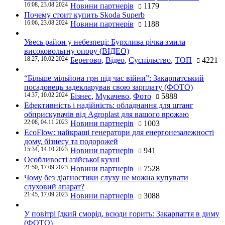
16:08, 23.08.2024
Новини партнерів
1179
Почему стоит купить Skoda Superb
16:06, 23.08.2024
Новини партнерів
1188
Увесь район у небезпеці: Бурхлива річка змила
високовольтну опору (ВІДЕО)
18:27, 10.02.2024
Берегово
,
Відео
,
Суспільство
,
ТОП
4221
“Більше мільйона грн під час війни”: Закарпатський
посадовець задекларував свою зарплату (ФОТО)
14:37, 10.02.2024
Бізнес
,
Мукачево
,
Фото
5888
Ефективність і надійність: обладнання для штанг
обприскувачів від Agroplast для вашого врожаю
22:08, 04.11.2023
Новини партнерів
1003
EcoFlow: найкращі генератори для енергонезалежності
дому, бізнесу та подорожей
15:34, 14.10.2023
Новини партнерів
941
Особливості азійської кухні
21:50, 17.09.2023
Новини партнерів
7528
Чому без діагностики слуху не можна купувати
слуховий апарат?
21:45, 17.09.2023
Новини партнерів
3088
У повітрі їдкий сморід, всюди горить: Закарпаття в диму
(ФОТО)