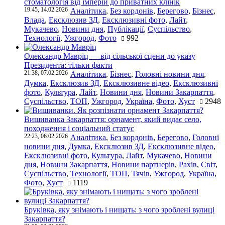
стоматологія від імперій до приватних клінік
19:45, 14.02.2026
Аналітика
,
Без кордонів
,
Берегово
,
Бізнес
,
Влада
,
Ексклюзив ЗД
,
Ексклюзивні фото
,
Лайт
,
Мукачево
,
Новини дня
,
Публікації
,
Суспільство
,
Технології
,
Ужгород
,
Фото
992
Олександр Мавріц — від сільської сцени до указу
Президента: тільки факти
21:38, 07.02.2026
Аналітика
,
Бізнес
,
Головні новини дня
,
Думка
,
Ексклюзив ЗД
,
Ексклюзивне відео
,
Ексклюзивні
фото
,
Культура
,
Лайт
,
Новини дня
,
Новини Закарпаття
,
Суспільство
,
ТОП
,
Ужгород
,
Україна
,
Фото
,
Хуст
2948
Вишиванка Закарпаття: орнамент, який видає село,
походження і соціальний статус
22:23, 06.02.2026
Аналітика
,
Без кордонів
,
Берегово
,
Головні
новини дня
,
Думка
,
Ексклюзив ЗД
,
Ексклюзивне відео
,
Ексклюзивні фото
,
Культура
,
Лайт
,
Мукачево
,
Новини
дня
,
Новини Закарпаття
,
Новини партнерів
,
Рахів
,
Світ
,
Суспільство
,
Технології
,
ТОП
,
Тячів
,
Ужгород
,
Україна
,
Фото
,
Хуст
1119
Бруківка, яку знімають і нищать: з чого зроблені вулиці
Закарпаття?