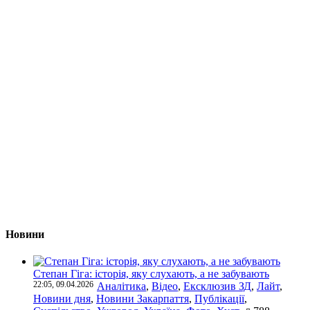
Новини
Степан Гіга: історія, яку слухають, а не забувають
22:05, 09.04.2026
Аналітика
,
Відео
,
Ексклюзив ЗД
,
Лайт
,
Новини дня
,
Новини Закарпаття
,
Публікації
,