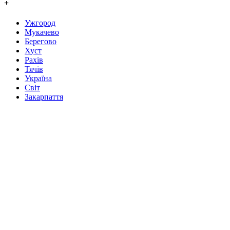
+
Ужгород
Мукачево
Берегово
Хуст
Рахів
Тячів
Україна
Світ
Закарпаття