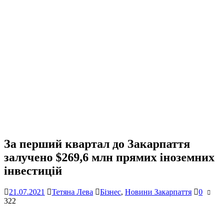
За перший квартал до Закарпаття
залучено $269,6 млн прямих іноземних
інвестицій
21.07.2021
Тетяна Лева
Бізнес
,
Новини Закарпаття
0
322