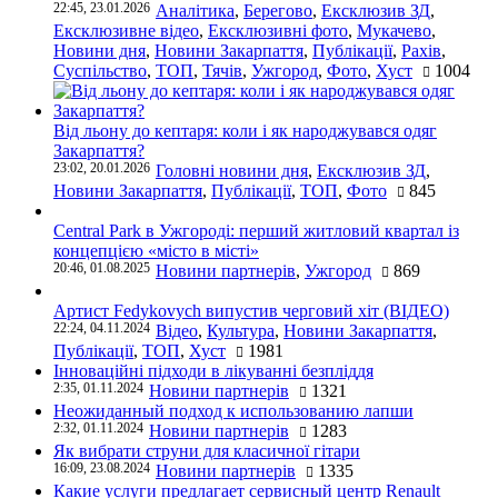
22:45, 23.01.2026
Аналітика
,
Берегово
,
Ексклюзив ЗД
,
Ексклюзивне відео
,
Ексклюзивні фото
,
Мукачево
,
Новини дня
,
Новини Закарпаття
,
Публікації
,
Рахів
,
Суспільство
,
ТОП
,
Тячів
,
Ужгород
,
Фото
,
Хуст
1004
Від льону до кептаря: коли і як народжувався одяг
Закарпаття?
23:02, 20.01.2026
Головні новини дня
,
Ексклюзив ЗД
,
Новини Закарпаття
,
Публікації
,
ТОП
,
Фото
845
Central Park в Ужгороді: перший житловий квартал із
концепцією «місто в місті»
20:46, 01.08.2025
Новини партнерів
,
Ужгород
869
Артист Fedykovych випустив черговий хіт (ВІДЕО)
22:24, 04.11.2024
Відео
,
Культура
,
Новини Закарпаття
,
Публікації
,
ТОП
,
Хуст
1981
Інноваційні підходи в лікуванні безпліддя
2:35, 01.11.2024
Новини партнерів
1321
Неожиданный подход к использованию лапши
2:32, 01.11.2024
Новини партнерів
1283
Як вибрати струни для класичної гітари
16:09, 23.08.2024
Новини партнерів
1335
Какие услуги предлагает сервисный центр Renault