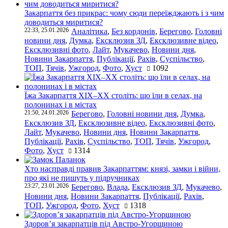
Закарпаття без прикрас: чому сюди переїжджають і з чим
доводиться миритися?
22:33, 25.01.2026
Аналітика
,
Без кордонів
,
Берегово
,
Головні
новини дня
,
Думка
,
Ексклюзив ЗД
,
Ексклюзивне відео
,
Ексклюзивні фото
,
Лайт
,
Мукачево
,
Новини дня
,
Новини Закарпаття
,
Публікації
,
Рахів
,
Суспільство
,
ТОП
,
Тячів
,
Ужгород
,
Фото
,
Хуст
1092
Їжа Закарпаття ХІХ–ХХ століть: що їли в селах, на
полонинах і в містах
21:50, 24.01.2026
Берегово
,
Головні новини дня
,
Думка
,
Ексклюзив ЗД
,
Ексклюзивне відео
,
Ексклюзивні фото
,
Лайт
,
Мукачево
,
Новини дня
,
Новини Закарпаття
,
Публікації
,
Рахів
,
Суспільство
,
ТОП
,
Тячів
,
Ужгород
,
Фото
,
Хуст
1314
Хто насправді правив Закарпаттям: князі, замки і війни,
про які не пишуть у підручниках
23:27, 23.01.2026
Берегово
,
Влада
,
Ексклюзив ЗД
,
Мукачево
,
Новини дня
,
Новини Закарпаття
,
Публікації
,
Рахів
,
ТОП
,
Ужгород
,
Фото
,
Хуст
1318
Здоров’я закарпатців під Австро-Угорщиною