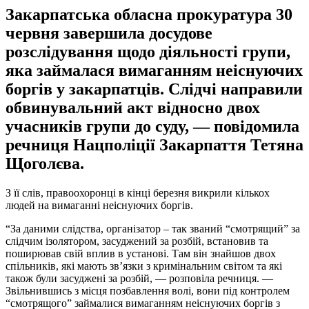
Закарпатська обласна прокуратура 30
червня завершила досудове
розслідування щодо діяльності групи,
яка займалася вимаганням неіснуючих
боргів у закарпатців. Слідчі направили
обвинувальний акт відносно двох
учасників групи до суду, — повідомила
речниця Нацполіції Закарпаття Тетяна
Щоголєва.
З її слів, правоохоронці в кінці березня викрили кількох
людей на вимаганні неіснуючих боргів.
“За даними слідства, організатор – так званий “смотрящий” за
слідчим ізолятором, засуджений за розбій, встановив та
поширював свій вплив в установі. Там він знайшов двох
спільників, які мають зв’язки з кримінальним світом та які
також були засуджені за розбій, — розповіла речниця. —
Звільнившись з місця позбавлення волі, вони під контролем
“смотрящого” займалися вимаганням неіснуючих боргів з