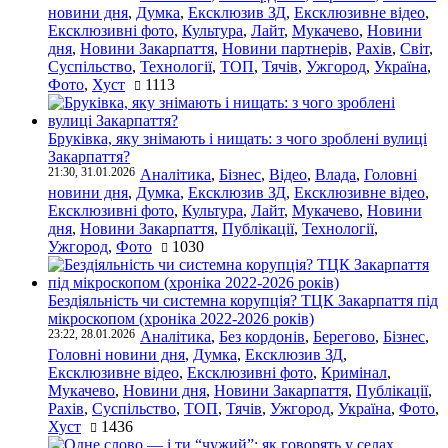
новини дня
,
Думка
,
Ексклюзив ЗД
,
Ексклюзивне відео
,
Ексклюзивні фото
,
Культура
,
Лайт
,
Мукачево
,
Новини
дня
,
Новини Закарпаття
,
Новини партнерів
,
Рахів
,
Світ
,
Суспільство
,
Технології
,
ТОП
,
Тячів
,
Ужгород
,
Україна
,
Фото
,
Хуст
1113
Бруківка, яку знімають і нищать: з чого зроблені вулиці
Закарпаття?
21:30, 31.01.2026
Аналітика
,
Бізнес
,
Відео
,
Влада
,
Головні
новини дня
,
Думка
,
Ексклюзив ЗД
,
Ексклюзивне відео
,
Ексклюзивні фото
,
Культура
,
Лайт
,
Мукачево
,
Новини
дня
,
Новини Закарпаття
,
Публікації
,
Технології
,
Ужгород
,
Фото
1030
Бездіяльність чи системна корупція? ТЦК Закарпаття під
мікроскопом (хроніка 2022-2026 років)
23:22, 28.01.2026
Аналітика
,
Без кордонів
,
Берегово
,
Бізнес
,
Головні новини дня
,
Думка
,
Ексклюзив ЗД
,
Ексклюзивне відео
,
Ексклюзивні фото
,
Кримінал
,
Мукачево
,
Новини дня
,
Новини Закарпаття
,
Публікації
,
Рахів
,
Суспільство
,
ТОП
,
Тячів
,
Ужгород
,
Україна
,
Фото
,
Хуст
1436