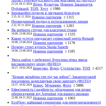
Артист Fedykovych випустив черговий хіт (ВІДЕО)
22:24, 04.11.2024
Відео
,
Культура
,
Новини Закарпаття
,
Публікації
,
ТОП
,
Хуст
1980
Інноваційні підходи в лікуванні безпліддя
2:35, 01.11.2024
Новини партнерів
1315
Неожиданный подход к использованию лапши
2:32, 01.11.2024
Новини партнерів
1283
Як вибрати струни для класичної гітари
16:09, 23.08.2024
Новини партнерів
1335
Какие услуги предлагает сервисный центр Renault
16:08, 23.08.2024
Новини партнерів
1178
Почему стоит купить Skoda Superb
16:06, 23.08.2024
Новини партнерів
1185
Увесь район у небезпеці: Бурхлива річка змила
високовольтну опору (ВІДЕО)
18:27, 10.02.2024
Берегово
,
Відео
,
Суспільство
,
ТОП
4217
“Більше мільйона грн під час війни”: Закарпатський
посадовець задекларував свою зарплату (ФОТО)
14:37, 10.02.2024
Бізнес
,
Мукачево
,
Фото
5886
Ефективність і надійність: обладнання для штанг
обприскувачів від Agroplast для вашого врожаю
22:08, 04.11.2023
Новини партнерів
1003
EcoFlow: найкращі генератори для енергонезалежності