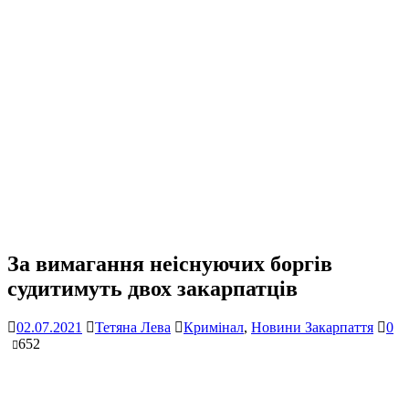
За вимагання неіснуючих боргів
судитимуть двох закарпатців
02.07.2021
Тетяна Лева
Кримінал
,
Новини Закарпаття
0
652