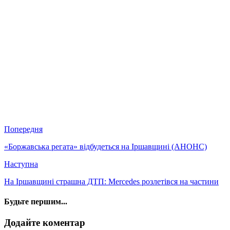
Попередня
«Боржавська регата» відбудеться на Іршавщині (АНОНС)
Наступна
На Іршавщині страшна ДТП: Mercedes розлетівся на частини
Будьте першим...
Додайте коментар