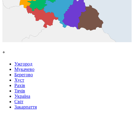
+
Ужгород
Мукачево
Берегово
Хуст
Рахів
Тячів
Україна
Світ
Закарпаття