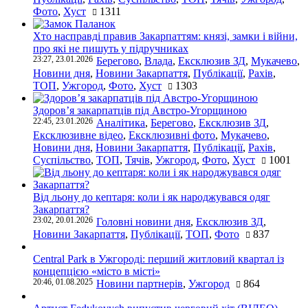
Фото
,
Хуст
1311
Хто насправді правив Закарпаттям: князі, замки і війни,
про які не пишуть у підручниках
23:27, 23.01.2026
Берегово
,
Влада
,
Ексклюзив ЗД
,
Мукачево
,
Новини дня
,
Новини Закарпаття
,
Публікації
,
Рахів
,
ТОП
,
Ужгород
,
Фото
,
Хуст
1303
Здоров’я закарпатців під Австро-Угорщиною
22:45, 23.01.2026
Аналітика
,
Берегово
,
Ексклюзив ЗД
,
Ексклюзивне відео
,
Ексклюзивні фото
,
Мукачево
,
Новини дня
,
Новини Закарпаття
,
Публікації
,
Рахів
,
Суспільство
,
ТОП
,
Тячів
,
Ужгород
,
Фото
,
Хуст
1001
Від льону до кептаря: коли і як народжувався одяг
Закарпаття?
23:02, 20.01.2026
Головні новини дня
,
Ексклюзив ЗД
,
Новини Закарпаття
,
Публікації
,
ТОП
,
Фото
837
Central Park в Ужгороді: перший житловий квартал із
концепцією «місто в місті»
20:46, 01.08.2025
Новини партнерів
,
Ужгород
864