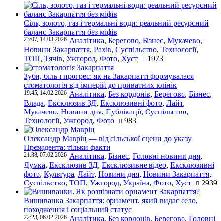
Сіль, золото, газ і термальні води: реальний ресурсний
баланс Закарпаття без міфів
23:07, 14.03.2026
Аналітика
,
Берегово
,
Бізнес
,
Мукачево
,
Новини Закарпаття
,
Рахів
,
Суспільство
,
Технології
,
ТОП
,
Тячів
,
Ужгород
,
Фото
,
Хуст
1973
Зуби, біль і прогрес: як на Закарпатті формувалася
стоматологія від імперій до приватних клінік
19:45, 14.02.2026
Аналітика
,
Без кордонів
,
Берегово
,
Бізнес
,
Влада
,
Ексклюзив ЗД
,
Ексклюзивні фото
,
Лайт
,
Мукачево
,
Новини дня
,
Публікації
,
Суспільство
,
Технології
,
Ужгород
,
Фото
983
Олександр Мавріц — від сільської сцени до указу
Президента: тільки факти
21:38, 07.02.2026
Аналітика
,
Бізнес
,
Головні новини дня
,
Думка
,
Ексклюзив ЗД
,
Ексклюзивне відео
,
Ексклюзивні
фото
,
Культура
,
Лайт
,
Новини дня
,
Новини Закарпаття
,
Суспільство
,
ТОП
,
Ужгород
,
Україна
,
Фото
,
Хуст
2939
Вишиванка Закарпаття: орнамент, який видає село,
походження і соціальний статус
22:23, 06.02.2026
Аналітика
,
Без кордонів
,
Берегово
,
Головні