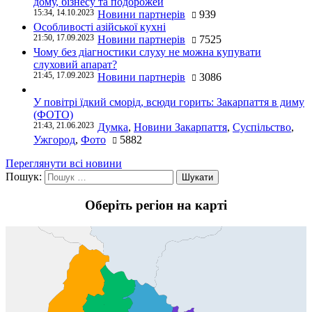
дому, бізнесу та подорожей
15:34, 14.10.2023
Новини партнерів
939
Особливості азійської кухні
21:50, 17.09.2023
Новини партнерів
7525
Чому без діагностики слуху не можна купувати
слуховий апарат?
21:45, 17.09.2023
Новини партнерів
3086
У повітрі їдкий сморід, всюди горить: Закарпаття в диму
(ФОТО)
21:43, 21.06.2023
Думка
,
Новини Закарпаття
,
Суспільство
,
Ужгород
,
Фото
5882
Переглянути всі новини
Пошук:
Оберіть регіон на карті