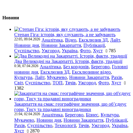
Новини
Степан Гіга: історія, яку слухають, а не забувають
22:05, 09.04.2026
Аналітика
,
Відео
,
Ексклюзив ЗД
,
Лайт
,
Новини дня
,
Новини Закарпаття
,
Публікації
,
Суспільство
,
Ужгород
,
Україна
,
Фото
,
Хуст
785
Два Великодні на Закарпатті. Історія, факти, традиції
0:38, 07.04.2026
Аналітика
,
Без кордонів
,
Берегово
,
Головні
новини дня
,
Ексклюзив ЗД
,
Ексклюзивне відео
,
Культура
,
Лайт
,
Мукачево
,
Новини Закарпаття
,
Рахів
,
Світ
,
Суспільство
,
ТОП
,
Тячів
,
Ужгород
,
Фото
,
Хуст
1382
Закарпаття на смак: географічне значення, що об’єднує
гори, Тису та прадавні виноградники
21:04, 02.04.2026
Аналітика
,
Берегово
,
Бізнес
,
Культура
,
Мукачево
,
Новини дня
,
Новини Закарпаття
,
Публікації
,
Рахів
,
Суспільство
,
Технології
,
Тячів
,
Ужгород
,
Україна
,
Хуст
2870