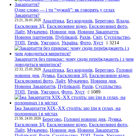
Одне слово — і ти “чужий”: як говорять у селах
Закарпаття?
23:21, 26.01.2026
Аналітика
,
Без кордонів
,
Берегово
,
Влада
,
Ексклюзив ЗД
,
Ексклюзивне відео
,
Ексклюзивні фото
,
Лайт
,
Мукачево
,
Новини дня
,
Новини Закарпаття
,
Новини партнерів
,
Публікації
,
Рахів
,
Світ
,
Суспільство
,
ТОП
,
Тячів
,
Ужгород
,
Україна
,
Фото
,
Хуст
3214
Закарпаття без прикрас: чому сюди переїжджають і з чим
доводиться миритися?
22:33, 25.01.2026
Аналітика
,
Без кордонів
,
Берегово
,
Головні
новини дня
,
Думка
,
Ексклюзив ЗД
,
Ексклюзивне відео
,
Ексклюзивні фото
,
Лайт
,
Мукачево
,
Новини дня
,
Новини Закарпаття
,
Публікації
,
Рахів
,
Суспільство
,
ТОП
,
Тячів
,
Ужгород
,
Фото
,
Хуст
1089
Їжа Закарпаття ХІХ–ХХ століть: що їли в селах, на
полонинах і в містах
21:50, 24.01.2026
Берегово
,
Головні новини дня
,
Думка
,
Ексклюзив ЗД
,
Ексклюзивне відео
,
Ексклюзивні фото
,
Лайт
,
Мукачево
,
Новини дня
,
Новини Закарпаття
,
Публікації
,
Рахів
,
Суспільство
,
ТОП
,
Тячів
,
Ужгород
,