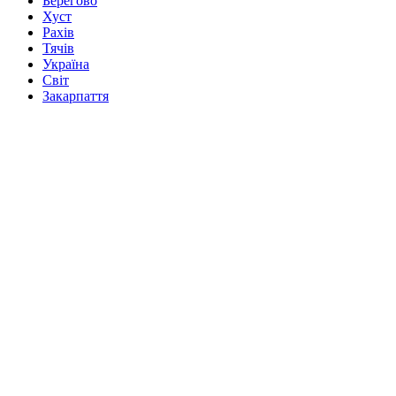
Берегово
Хуст
Рахів
Тячів
Україна
Світ
Закарпаття