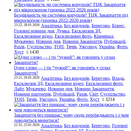
Бездіяльність чи системна корупція? ТЦК Закарпаття під
мікроскопом (хроніка 2022-2026 років)
23:22, 28.01.2026
Аналітика
,
Без кордонів
,
Берегово
,
Бізнес
,
Головні новини дня
,
Думка
,
Ексклюзив ЗД
,
Ексклюзивне відео
,
Ексклюзивні фото
,
Кримінал
,
Мукачево
,
Новини дня
,
Новини Закарпаття
,
Публікації
,
Рахів
,
Суспільство
,
ТОП
,
Тячів
,
Ужгород
,
Україна
,
Фото
,
Хуст
1430
Одне слово — і ти “чужий”: як говорять у селах
Закарпаття?
23:21, 26.01.2026
Аналітика
,
Без кордонів
,
Берегово
,
Влада
,
Ексклюзив ЗД
,
Ексклюзивне відео
,
Ексклюзивні фото
,
Лайт
,
Мукачево
,
Новини дня
,
Новини Закарпаття
,
Новини партнерів
,
Публікації
,
Рахів
,
Світ
,
Суспільство
,
ТОП
,
Тячів
,
Ужгород
,
Україна
,
Фото
,
Хуст
3214
Закарпаття без прикрас: чому сюди переїжджають і з чим
доводиться миритися?
22:33, 25.01.2026
Аналітика
,
Без кордонів
,
Берегово
,
Головні
новини дня
,
Думка
,
Ексклюзив ЗД
,
Ексклюзивне відео
,