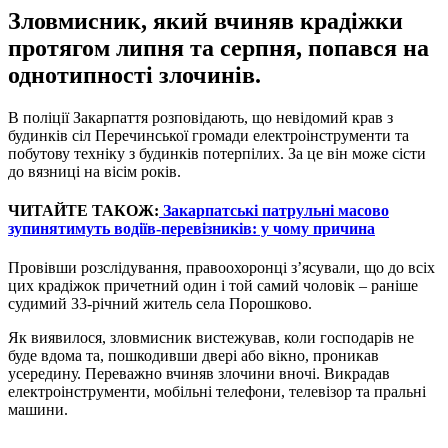
Зловмисник, який вчиняв крадіжки
протягом липня та серпня, попався на
однотипності злочинів.
В поліції Закарпаття розповідають, що невідомий крав з
будинків сіл Перечинської громади електроінструменти та
побутову техніку з будинків потерпілих. За це він може сісти
до вязниці на вісім років.
ЧИТАЙТЕ ТАКОЖ:
Закарпатські патрульні масово
зупинятимуть водіїв-перевізників: у чому причина
Провівши розслідування, правоохоронці з’ясували, що до всіх
цих крадіжок причетний один і той самий чоловік – раніше
судимий 33-річний житель села Порошково.
Як виявилося, зловмисник вистежував, коли господарів не
буде вдома та, пошкодивши двері або вікно, проникав
усередину. Переважно вчиняв злочини вночі. Викрадав
електроінструменти, мобільні телефони, телевізор та пральні
машини.