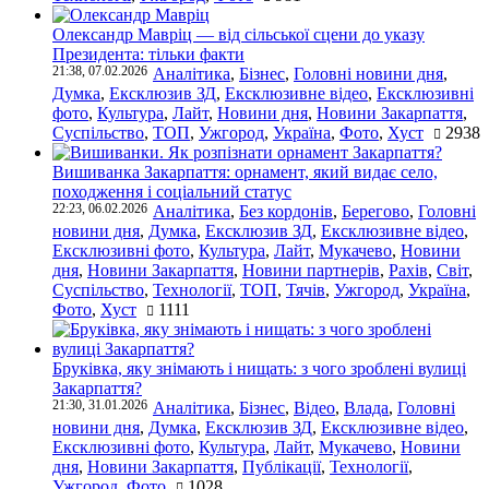
Олександр Мавріц — від сільської сцени до указу
Президента: тільки факти
21:38, 07.02.2026
Аналітика
,
Бізнес
,
Головні новини дня
,
Думка
,
Ексклюзив ЗД
,
Ексклюзивне відео
,
Ексклюзивні
фото
,
Культура
,
Лайт
,
Новини дня
,
Новини Закарпаття
,
Суспільство
,
ТОП
,
Ужгород
,
Україна
,
Фото
,
Хуст
2938
Вишиванка Закарпаття: орнамент, який видає село,
походження і соціальний статус
22:23, 06.02.2026
Аналітика
,
Без кордонів
,
Берегово
,
Головні
новини дня
,
Думка
,
Ексклюзив ЗД
,
Ексклюзивне відео
,
Ексклюзивні фото
,
Культура
,
Лайт
,
Мукачево
,
Новини
дня
,
Новини Закарпаття
,
Новини партнерів
,
Рахів
,
Світ
,
Суспільство
,
Технології
,
ТОП
,
Тячів
,
Ужгород
,
Україна
,
Фото
,
Хуст
1111
Бруківка, яку знімають і нищать: з чого зроблені вулиці
Закарпаття?
21:30, 31.01.2026
Аналітика
,
Бізнес
,
Відео
,
Влада
,
Головні
новини дня
,
Думка
,
Ексклюзив ЗД
,
Ексклюзивне відео
,
Ексклюзивні фото
,
Культура
,
Лайт
,
Мукачево
,
Новини
дня
,
Новини Закарпаття
,
Публікації
,
Технології
,
Ужгород
,
Фото
1028