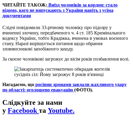
ЧИТАЙТЕ ТАКОЖ:
Виїзд чоловіків за кордон: стало
відомо, кого не випускають з України навіть з усіма
документами
Слідчі повідомили 33-річному чоловіку про підозру у
вчиненні злочину, передбаченого ч. 4 ст. 185 Кримінального
кодексу України, тобто Крадіжка, вчинена в умовах воєнного
стану. Наразі вирішується питання щодо обрання
зловмисникові запобіжного заходу.
За скоєне чоловікові загрожує до вісім років позбавлення волі.
Нагадаємо, що
росіяни дронами завдали жахливого удару
по області: оголошено евакуацію
(ФОТО).
Слідкуйте за нами
у
Facebook
та
Youtube.