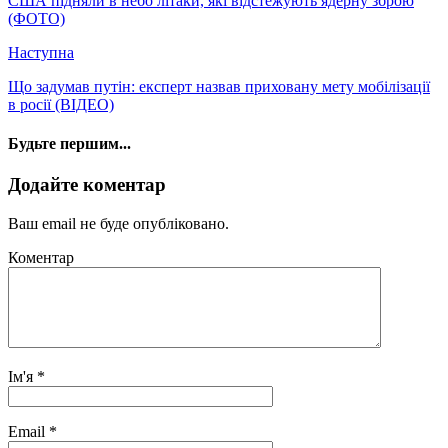
США підняли в небо літаки, які відстежують ядерну зброю
(ФОТО)
Наступна
Що задумав путін: експерт назвав приховану мету мобілізації
в росії (ВІДЕО)
Будьте першим...
Додайте коментар
Ваш email не буде опубліковано.
Коментар
Ім'я
*
Email
*