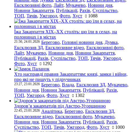
Ексклюзивні фото
,
Лайт
,
Мукачево
,
Новини дня
,
Новини Закарпаття
,
Публікації
,
Рахів
,
Суспільство
,
ТОП
,
Тячів
,
Ужгород
,
Фото
,
Хуст
1088
Їжа Закарпаття ХІХ–ХХ століть: що їли в селах, на
полонинах і в містах
21:50, 24.01.2026
Берегово
,
Головні новини дня
,
Думка
,
Ексклюзив ЗД
,
Ексклюзивне відео
,
Ексклюзивні фото
,
Лайт
,
Мукачево
,
Новини дня
,
Новини Закарпаття
,
Публікації
,
Рахів
,
Суспільство
,
ТОП
,
Тячів
,
Ужгород
,
Фото
,
Хуст
1292
Хто насправді правив Закарпаттям: князі, замки і війни,
про які не пишуть у підручниках
23:27, 23.01.2026
Берегово
,
Влада
,
Ексклюзив ЗД
,
Мукачево
,
Новини дня
,
Новини Закарпаття
,
Публікації
,
Рахів
,
ТОП
,
Ужгород
,
Фото
,
Хуст
1302
Здоров’я закарпатців під Австро-Угорщиною
22:45, 23.01.2026
Аналітика
,
Берегово
,
Ексклюзив ЗД
,
Ексклюзивне відео
,
Ексклюзивні фото
,
Мукачево
,
Новини дня
,
Новини Закарпаття
,
Публікації
,
Рахів
,
Суспільство
,
ТОП
,
Тячів
,
Ужгород
,
Фото
,
Хуст
1000