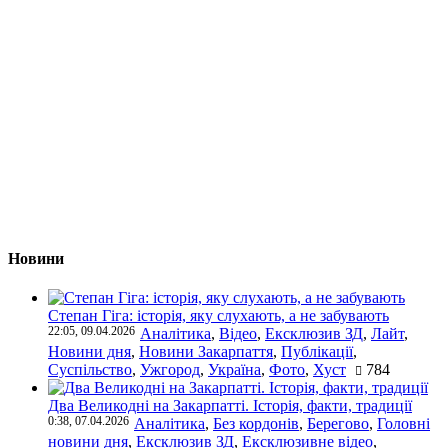
Новини
Степан Гіга: історія, яку слухають, а не забувають
22:05, 09.04.2026
Аналітика
,
Відео
,
Ексклюзив ЗД
,
Лайт
,
Новини дня
,
Новини Закарпаття
,
Публікації
,
Суспільство
,
Ужгород
,
Україна
,
Фото
,
Хуст
784
Два Великодні на Закарпатті. Історія, факти, традиції
0:38, 07.04.2026
Аналітика
,
Без кордонів
,
Берегово
,
Головні
новини дня
,
Ексклюзив ЗД
,
Ексклюзивне відео
,