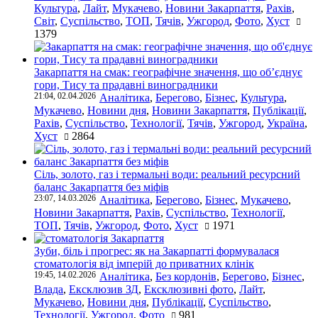
Культура
,
Лайт
,
Мукачево
,
Новини Закарпаття
,
Рахів
,
Світ
,
Суспільство
,
ТОП
,
Тячів
,
Ужгород
,
Фото
,
Хуст
1379
Закарпаття на смак: географічне значення, що об’єднує
гори, Тису та прадавні виноградники
21:04, 02.04.2026
Аналітика
,
Берегово
,
Бізнес
,
Культура
,
Мукачево
,
Новини дня
,
Новини Закарпаття
,
Публікації
,
Рахів
,
Суспільство
,
Технології
,
Тячів
,
Ужгород
,
Україна
,
Хуст
2864
Сіль, золото, газ і термальні води: реальний ресурсний
баланс Закарпаття без міфів
23:07, 14.03.2026
Аналітика
,
Берегово
,
Бізнес
,
Мукачево
,
Новини Закарпаття
,
Рахів
,
Суспільство
,
Технології
,
ТОП
,
Тячів
,
Ужгород
,
Фото
,
Хуст
1971
Зуби, біль і прогрес: як на Закарпатті формувалася
стоматологія від імперій до приватних клінік
19:45, 14.02.2026
Аналітика
,
Без кордонів
,
Берегово
,
Бізнес
,
Влада
,
Ексклюзив ЗД
,
Ексклюзивні фото
,
Лайт
,
Мукачево
,
Новини дня
,
Публікації
,
Суспільство
,
Технології
,
Ужгород
,
Фото
981