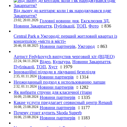
Від льону до кептаря: коли і як народжувався одяг
Закарпаття?
23:02, 20.01.2026
Головні новини дня
,
Ексклюзив ЗД
,
Новини Закарпаття
,
Публікації
,
ТОП
,
Фото
836
Central Park в Ужгороді: перший житловий квартал із
концепцією «місто в місті»
20:46, 01.08.2025
Новини партнерів
,
Ужгород
863
Артист Fedykovych випустив черговий хіт (ВІДЕО)
22:24, 04.11.2024
Відео
,
Культура
,
Новини Закарпаття
,
Публікації
,
ТОП
,
Хуст
1979
Інноваційні підходи в лікуванні безпліддя
2:35, 01.11.2024
Новини партнерів
1314
Неожиданный подход к использованию лапши
2:32, 01.11.2024
Новини партнерів
1282
Як вибрати струни для класичної гітари
16:09, 23.08.2024
Новини партнерів
1335
Какие услуги предлагает сервисный центр Renault
16:08, 23.08.2024
Новини партнерів
1177
Почему стоит купить Skoda Superb
16:06, 23.08.2024
Новини партнерів
1183