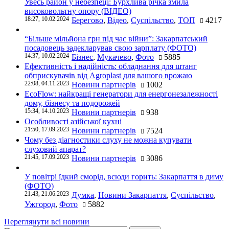
Увесь район у небезпеці: Бурхлива річка змила
високовольтну опору (ВІДЕО)
18:27, 10.02.2024
Берегово
,
Відео
,
Суспільство
,
ТОП
4217
“Більше мільйона грн під час війни”: Закарпатський
посадовець задекларував свою зарплату (ФОТО)
14:37, 10.02.2024
Бізнес
,
Мукачево
,
Фото
5885
Ефективність і надійність: обладнання для штанг
обприскувачів від Agroplast для вашого врожаю
22:08, 04.11.2023
Новини партнерів
1002
EcoFlow: найкращі генератори для енергонезалежності
дому, бізнесу та подорожей
15:34, 14.10.2023
Новини партнерів
938
Особливості азійської кухні
21:50, 17.09.2023
Новини партнерів
7524
Чому без діагностики слуху не можна купувати
слуховий апарат?
21:45, 17.09.2023
Новини партнерів
3086
У повітрі їдкий сморід, всюди горить: Закарпаття в диму
(ФОТО)
21:43, 21.06.2023
Думка
,
Новини Закарпаття
,
Суспільство
,
Ужгород
,
Фото
5882
Переглянути всі новини