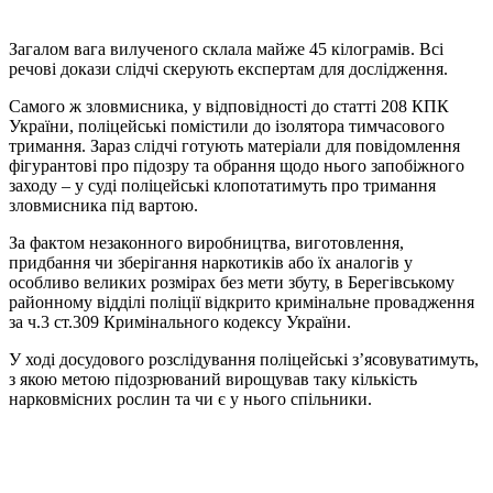
Загалом вага вилученого склала майже 45 кілограмів. Всі
речові докази слідчі скерують експертам для дослідження.
Самого ж зловмисника, у відповідності до статті 208 КПК
України, поліцейські помістили до ізолятора тимчасового
тримання. Зараз слідчі готують матеріали для повідомлення
фігурантові про підозру та обрання щодо нього запобіжного
заходу – у суді поліцейські клопотатимуть про тримання
зловмисника під вартою.
За фактом незаконного виробництва, виготовлення,
придбання чи зберігання наркотиків або їх аналогів у
особливо великих розмірах без мети збуту, в Берегівському
районному відділі поліції відкрито кримінальне провадження
за ч.3 ст.309 Кримінального кодексу України.
У ході досудового розслідування поліцейські з’ясовуватимуть,
з якою метою підозрюваний вирощував таку кількість
нарковмісних рослин та чи є у нього спільники.