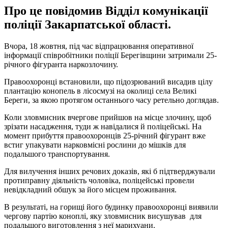
Про це повідомив Відділ комунікації
поліції Закарпатської області.
Вчора, 18 жовтня, під час відпрацювання оперативної
інформації співробітники поліції Берегівщини затримали 25-
річного фігуранта наркозлочину.
Правоохоронці встановили, що підозрюваний висадив цілу
плантацію конопель в лісосмузі на околиці села Великі
Береги, за якою протягом останнього часу ретельно доглядав.
Коли зловмисник вчергове прийшов на місце злочину, щоб
зрізати насадження, туди ж навідалися й поліцейські. На
момент прибуття правоохоронців 25-річний фігурант вже
встиг упакувати нарковмісні рослини до мішків для
подальшого транспортування.
Для вилучення інших речових доказів, які б підтверджували
протиправну діяльність чоловіка, поліцейські провели
невідкладний обшук за його місцем проживання.
В результаті, на горищі його будинку правоохоронці виявили
чергову партію коноплі, яку зловмисник висушував для
подальшого виготовлення з неї марихуани.