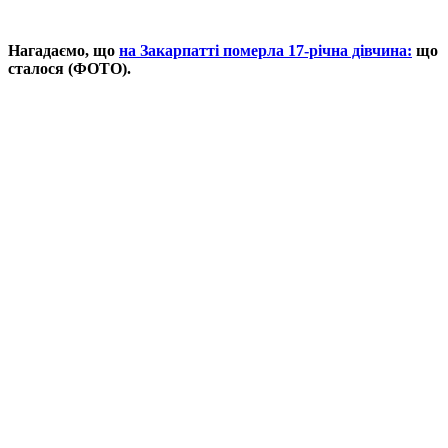
Нагадаємо, що
на Закарпатті померла 17-річна дівчина:
що
сталося (ФОТО).