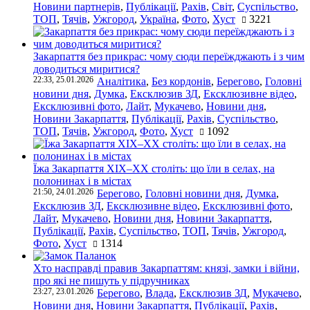
Новини партнерів
,
Публікації
,
Рахів
,
Світ
,
Суспільство
,
ТОП
,
Тячів
,
Ужгород
,
Україна
,
Фото
,
Хуст
3221
Закарпаття без прикрас: чому сюди переїжджають і з чим
доводиться миритися?
22:33, 25.01.2026
Аналітика
,
Без кордонів
,
Берегово
,
Головні
новини дня
,
Думка
,
Ексклюзив ЗД
,
Ексклюзивне відео
,
Ексклюзивні фото
,
Лайт
,
Мукачево
,
Новини дня
,
Новини Закарпаття
,
Публікації
,
Рахів
,
Суспільство
,
ТОП
,
Тячів
,
Ужгород
,
Фото
,
Хуст
1092
Їжа Закарпаття ХІХ–ХХ століть: що їли в селах, на
полонинах і в містах
21:50, 24.01.2026
Берегово
,
Головні новини дня
,
Думка
,
Ексклюзив ЗД
,
Ексклюзивне відео
,
Ексклюзивні фото
,
Лайт
,
Мукачево
,
Новини дня
,
Новини Закарпаття
,
Публікації
,
Рахів
,
Суспільство
,
ТОП
,
Тячів
,
Ужгород
,
Фото
,
Хуст
1314
Хто насправді правив Закарпаттям: князі, замки і війни,
про які не пишуть у підручниках
23:27, 23.01.2026
Берегово
,
Влада
,
Ексклюзив ЗД
,
Мукачево
,
Новини дня
,
Новини Закарпаття
,
Публікації
,
Рахів
,