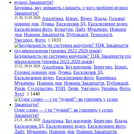
Бруківка, яку знімають і нищать: з чого зроблені вулиці
Закарпаття?
21:30, 31.01.2026
Аналітика
,
Бізнес
,
Відео
,
Влада
,
Головні
новини дня
,
Думка
,
Ексклюзив ЗД
,
Ексклюзивне відео
,
Ексклюзивні фото
,
Культура
,
Лайт
,
Мукачево
,
Новини
дня
,
Новини Закарпаття
,
Публікації
,
Технології
,
Ужгород
,
Фото
1033
Бездіяльність чи системна корупція? ТЦК Закарпаття під
мікроскопом (хроніка 2022-2026 років)
23:22, 28.01.2026
Аналітика
,
Без кордонів
,
Берегово
,
Бізнес
,
Головні новини дня
,
Думка
,
Ексклюзив ЗД
,
Ексклюзивне відео
,
Ексклюзивні фото
,
Кримінал
,
Мукачево
,
Новини дня
,
Новини Закарпаття
,
Публікації
,
Рахів
,
Суспільство
,
ТОП
,
Тячів
,
Ужгород
,
Україна
,
Фото
,
Хуст
1440
Одне слово — і ти “чужий”: як говорять у селах
Закарпаття?
23:21, 26.01.2026
Аналітика
,
Без кордонів
,
Берегово
,
Влада
,
Ексклюзив ЗД
,
Ексклюзивне відео
,
Ексклюзивні фото
,
Лайт
,
Мукачево
,
Новини дня
,
Новини Закарпаття
,