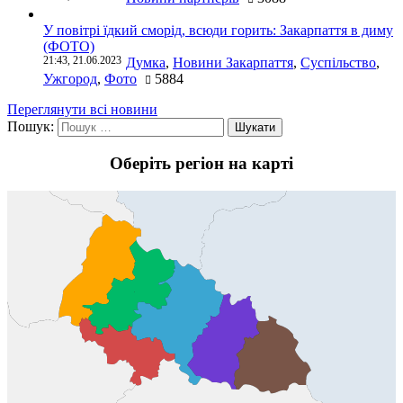
У повітрі їдкий сморід, всюди горить: Закарпаття в диму
(ФОТО)
21:43, 21.06.2023
Думка
,
Новини Закарпаття
,
Суспільство
,
Ужгород
,
Фото
5884
Переглянути всі новини
Пошук:
Оберіть регіон на карті