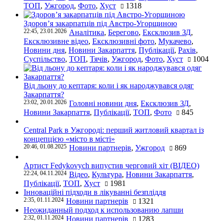
ТОП
,
Ужгород
,
Фото
,
Хуст
1318
Здоров’я закарпатців під Австро-Угорщиною
22:45, 23.01.2026
Аналітика
,
Берегово
,
Ексклюзив ЗД
,
Ексклюзивне відео
,
Ексклюзивні фото
,
Мукачево
,
Новини дня
,
Новини Закарпаття
,
Публікації
,
Рахів
,
Суспільство
,
ТОП
,
Тячів
,
Ужгород
,
Фото
,
Хуст
1004
Від льону до кептаря: коли і як народжувався одяг
Закарпаття?
23:02, 20.01.2026
Головні новини дня
,
Ексклюзив ЗД
,
Новини Закарпаття
,
Публікації
,
ТОП
,
Фото
845
Central Park в Ужгороді: перший житловий квартал із
концепцією «місто в місті»
20:46, 01.08.2025
Новини партнерів
,
Ужгород
869
Артист Fedykovych випустив черговий хіт (ВІДЕО)
22:24, 04.11.2024
Відео
,
Культура
,
Новини Закарпаття
,
Публікації
,
ТОП
,
Хуст
1981
Інноваційні підходи в лікуванні безпліддя
2:35, 01.11.2024
Новини партнерів
1321
Неожиданный подход к использованию лапши
2:32, 01.11.2024
Новини партнерів
1283