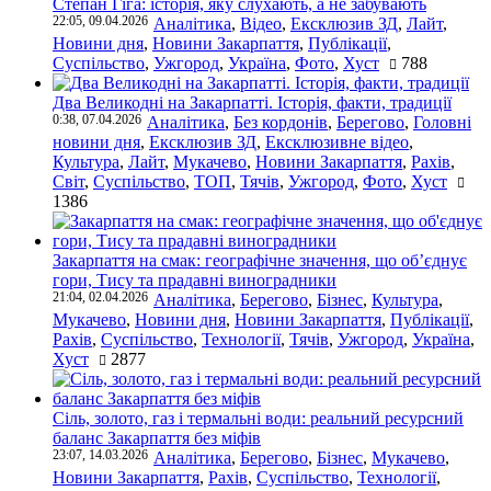
Степан Гіга: історія, яку слухають, а не забувають
22:05, 09.04.2026
Аналітика
,
Відео
,
Ексклюзив ЗД
,
Лайт
,
Новини дня
,
Новини Закарпаття
,
Публікації
,
Суспільство
,
Ужгород
,
Україна
,
Фото
,
Хуст
788
Два Великодні на Закарпатті. Історія, факти, традиції
0:38, 07.04.2026
Аналітика
,
Без кордонів
,
Берегово
,
Головні
новини дня
,
Ексклюзив ЗД
,
Ексклюзивне відео
,
Культура
,
Лайт
,
Мукачево
,
Новини Закарпаття
,
Рахів
,
Світ
,
Суспільство
,
ТОП
,
Тячів
,
Ужгород
,
Фото
,
Хуст
1386
Закарпаття на смак: географічне значення, що об’єднує
гори, Тису та прадавні виноградники
21:04, 02.04.2026
Аналітика
,
Берегово
,
Бізнес
,
Культура
,
Мукачево
,
Новини дня
,
Новини Закарпаття
,
Публікації
,
Рахів
,
Суспільство
,
Технології
,
Тячів
,
Ужгород
,
Україна
,
Хуст
2877
Сіль, золото, газ і термальні води: реальний ресурсний
баланс Закарпаття без міфів
23:07, 14.03.2026
Аналітика
,
Берегово
,
Бізнес
,
Мукачево
,
Новини Закарпаття
,
Рахів
,
Суспільство
,
Технології
,