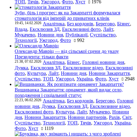
ТОП
,
Тячів
,
Ужгород
,
Фото
,
Хуст
1976
Зуби, біль і прогрес: як на Закарпатті формувалася
стоматологія від імперій до приватних клінік
19:45, 14.02.2026
Аналітика
,
Без кордонів
,
Берегово
,
Бізнес
,
Влада
,
Ексклюзив ЗД
,
Ексклюзивні фото
,
Лайт
,
Мукачево
,
Новини дня
,
Публікації
,
Суспільство
,
Технології
,
Ужгород
,
Фото
992
Олександр Мавріц — від сільської сцени до указу
Президента: тільки факти
21:38, 07.02.2026
Аналітика
,
Бізнес
,
Головні новини дня
,
Думка
,
Ексклюзив ЗД
,
Ексклюзивне відео
,
Ексклюзивні
фото
,
Культура
,
Лайт
,
Новини дня
,
Новини Закарпаття
,
Суспільство
,
ТОП
,
Ужгород
,
Україна
,
Фото
,
Хуст
2948
Вишиванка Закарпаття: орнамент, який видає село,
походження і соціальний статус
22:23, 06.02.2026
Аналітика
,
Без кордонів
,
Берегово
,
Головні
новини дня
,
Думка
,
Ексклюзив ЗД
,
Ексклюзивне відео
,
Ексклюзивні фото
,
Культура
,
Лайт
,
Мукачево
,
Новини
дня
,
Новини Закарпаття
,
Новини партнерів
,
Рахів
,
Світ
,
Суспільство
,
Технології
,
ТОП
,
Тячів
,
Ужгород
,
Україна
,
Фото
,
Хуст
1119