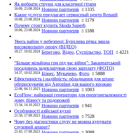
Як вибрати струни для класичної гітари
16:09, 23.08.2024
Новини партнерів
1335
Какие услуги предлагает сервисный центр Renault
16:08, 23.08.2024
Новини партнерів
1179
Почему стоит купить Skoda Superb
16:06, 23.08.2024
Новини партнерів
1188
Увесь район у небезпеці: Бурхлива річка змила
високовольтну опору (ВІДЕО)
18:27, 10.02.2024
Берегово
,
Відео
,
Суспільство
,
ТОП
4221
“Більше мільйона грн під час війни”: Закарпатський
посадовець задекларував свою зарплату (ФОТО)
14:37, 10.02.2024
Бізнес
,
Мукачево
,
Фото
5888
Ефективність і надійність: обладнання для штанг
обприскувачів від Agroplast для вашого врожаю
22:08, 04.11.2023
Новини партнерів
1003
EcoFlow: найкращі генератори для енергонезалежності
дому, бізнесу та подорожей
15:34, 14.10.2023
Новини партнерів
941
Особливості азійської кухні
21:50, 17.09.2023
Новини партнерів
7528
Чому без діагностики слуху не можна купувати
слуховий апарат?
21:45, 17.09.2023
Новини партнерів
3088