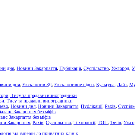
ни дня
,
Новини Закарпаття
,
Публікації
,
Суспільство
,
Ужгород
,
У
овини дня
,
Ексклюзив ЗД
,
Ексклюзивне відео
,
Культура
,
Лайт
,
Му
ори, Тису та прадавні виноградники
чево
,
Новини дня
,
Новини Закарпаття
,
Публікації
,
Рахів
,
Суспіль
ланс Закарпаття без міфів
ни Закарпаття
,
Рахів
,
Суспільство
,
Технології
,
ТОП
,
Тячів
,
Ужго
ологія від імперій до приватних клінік