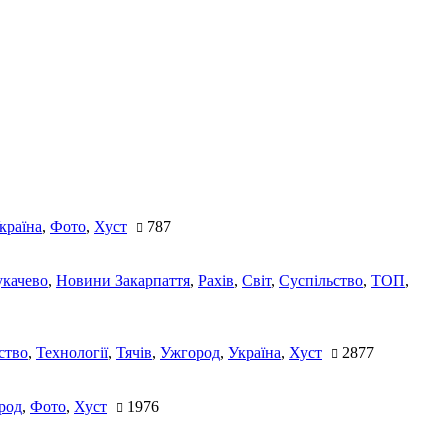
країна
,
Фото
,
Хуст
787
качево
,
Новини Закарпаття
,
Рахів
,
Світ
,
Суспільство
,
ТОП
,
ство
,
Технології
,
Тячів
,
Ужгород
,
Україна
,
Хуст
2877
род
,
Фото
,
Хуст
1976