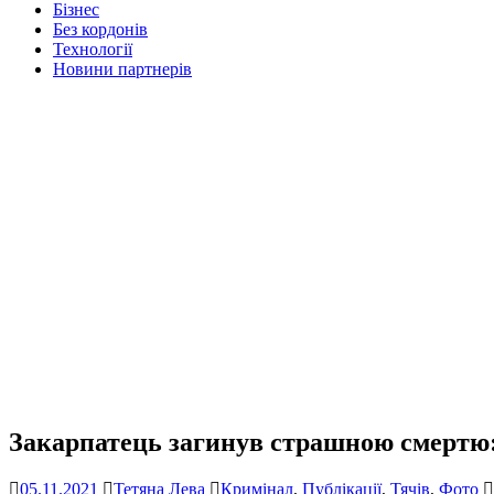
Бізнес
Без кордонів
Технології
Новини партнерів
Закарпатець загинув страшною смертю: 
05.11.2021
Тетяна Лева
Кримінал
,
Публікації
,
Тячів
,
Фото