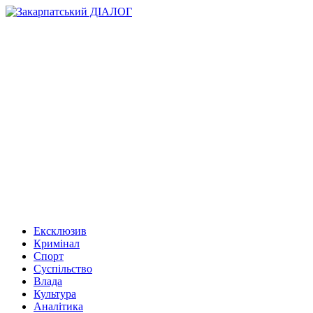
Ексклюзив
Кримінал
Спорт
Суспільство
Влада
Культура
Аналітика