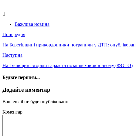
Важлива новина
Попередня
На Берегівщині прикордонники потрапили у ДТП: опублікова
Наступна
На Тячівщині згоріли гараж та позашляховик в ньому (ФОТО)
Будьте першим...
Додайте коментар
Ваш email не буде опубліковано.
Коментар