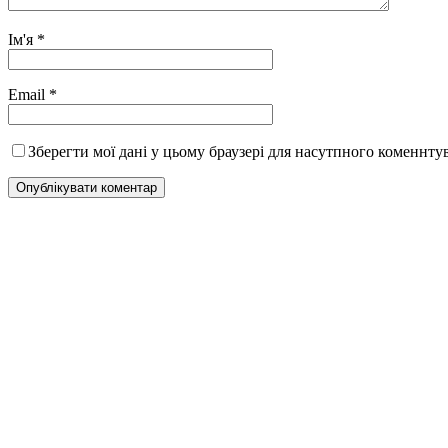
Ім'я
*
Email
*
Зберегти мої дані у цьому браузері для насутпного коменнту