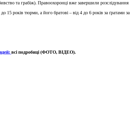
вство та грабіж). Правоохоронці вже завершили розслідування і 
 15 років тюрми, а його братові – від 4 до 6 років за ґратами з
юдей:
всі подробиці (ФОТО, ВІДЕО).