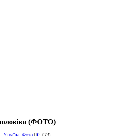
 чоловіка (ФОТО)
П
,
Україна
,
Фото
0
732