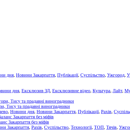
ни дня
,
Новини Закарпаття
,
Публікації
,
Суспільство
,
Ужгород
,
У
овини дня
,
Ексклюзив ЗД
,
Ексклюзивне відео
,
Культура
,
Лайт
,
Му
ори, Тису та прадавні виноградники
чево
,
Новини дня
,
Новини Закарпаття
,
Публікації
,
Рахів
,
Суспіль
ланс Закарпаття без міфів
ни Закарпаття
,
Рахів
,
Суспільство
,
Технології
,
ТОП
,
Тячів
,
Ужго