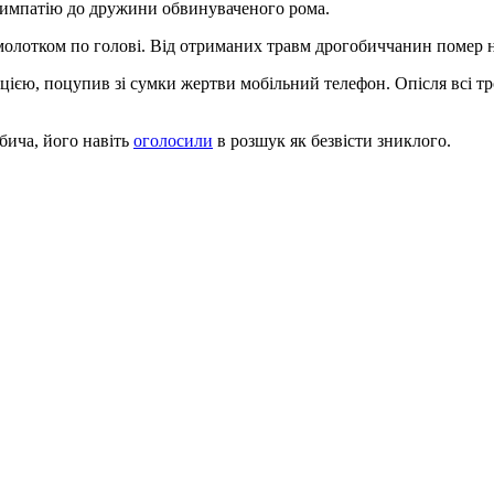
 симпатію до дружини обвинуваченого рома.
молотком по голові. Від отриманих травм дрогобиччанин помер н
ією, поцупив зі сумки жертви мобільний телефон. Опісля всі тро
бича, його навіть
оголосили
в розшук як безвісти зниклого.