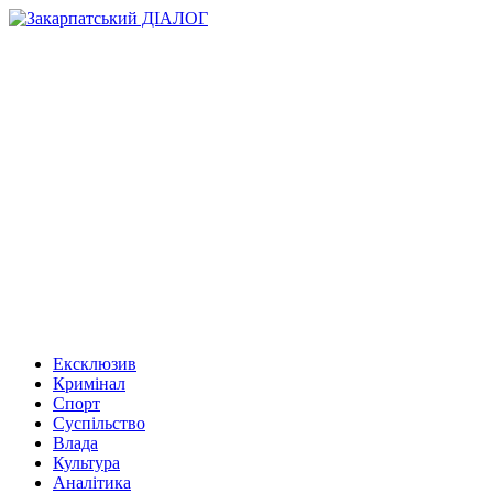
Ексклюзив
Кримінал
Спорт
Суспільство
Влада
Культура
Аналітика