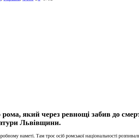
рома, який через ревнощі забив до смер
ратури Львівщини.
оробному наметі. Там троє осіб ромської національності розпива