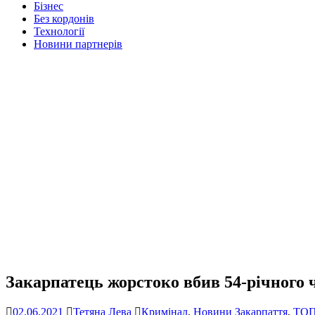
Бізнес
Без кордонів
Технології
Новини партнерів
Закарпатець жорстоко вбив 54-річного
02.06.2021
Тетяна Лева
Кримінал
,
Новини Закарпаття
,
ТО