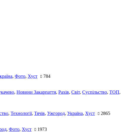
країна
,
Фото
,
Хуст
784
качево
,
Новини Закарпаття
,
Рахів
,
Світ
,
Суспільство
,
ТОП
,
ство
,
Технології
,
Тячів
,
Ужгород
,
Україна
,
Хуст
2865
род
,
Фото
,
Хуст
1973