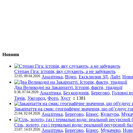
Новини
Степан Гіга: історія, яку слухають, а не забувають
22:05, 09.04.2026
Аналітика
,
Відео
,
Ексклюзив ЗД
,
Лайт
,
Нови
Два Великодні на Закарпатті. Історія, факти, традиції
0:38, 07.04.2026
Аналітика
,
Без кордонів
,
Берегово
,
Головні н
Тячів
,
Ужгород
,
Фото
,
Хуст
1381
Закарпаття на смак: географічне значення, що об’єднує г
21:04, 02.04.2026
Аналітика
,
Берегово
,
Бізнес
,
Культура
,
Мука
Сіль, золото, газ і термальні води: реальний ресурсний ба
23:07, 14.03.2026
Аналітика
,
Берегово
,
Бізнес
,
Мукачево
,
Нови