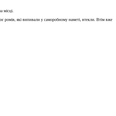
а місці.
є ромів, які випивали у саморобному наметі, втекли. Втім вже