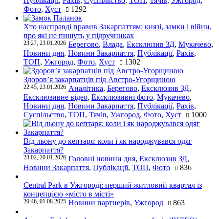
Публікації
,
Рахів
,
Суспільство
,
ТОП
,
Тячів
,
Ужгород
,
Фото
,
Хуст
1292
Хто насправді правив Закарпаттям: князі, замки і війни,
про які не пишуть у підручниках
23:27, 23.01.2026
Берегово
,
Влада
,
Ексклюзив ЗД
,
Мукачево
,
Новини дня
,
Новини Закарпаття
,
Публікації
,
Рахів
,
ТОП
,
Ужгород
,
Фото
,
Хуст
1302
Здоров’я закарпатців під Австро-Угорщиною
22:45, 23.01.2026
Аналітика
,
Берегово
,
Ексклюзив ЗД
,
Ексклюзивне відео
,
Ексклюзивні фото
,
Мукачево
,
Новини дня
,
Новини Закарпаття
,
Публікації
,
Рахів
,
Суспільство
,
ТОП
,
Тячів
,
Ужгород
,
Фото
,
Хуст
1000
Від льону до кептаря: коли і як народжувався одяг
Закарпаття?
23:02, 20.01.2026
Головні новини дня
,
Ексклюзив ЗД
,
Новини Закарпаття
,
Публікації
,
ТОП
,
Фото
836
Central Park в Ужгороді: перший житловий квартал із
концепцією «місто в місті»
20:46, 01.08.2025
Новини партнерів
,
Ужгород
863