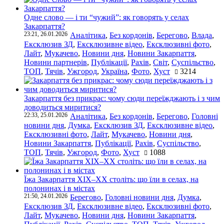
Одне слово — і ти “чужий”: як говорять у селах
Закарпаття?
23:21, 26.01.2026
Аналітика
,
Без кордонів
,
Берегово
,
Влада
,
Ексклюзив ЗД
,
Ексклюзивне відео
,
Ексклюзивні фото
,
Лайт
,
Мукачево
,
Новини дня
,
Новини Закарпаття
,
Новини партнерів
,
Публікації
,
Рахів
,
Світ
,
Суспільство
,
ТОП
,
Тячів
,
Ужгород
,
Україна
,
Фото
,
Хуст
3214
Закарпаття без прикрас: чому сюди переїжджають і з чим
доводиться миритися?
22:33, 25.01.2026
Аналітика
,
Без кордонів
,
Берегово
,
Головні
новини дня
,
Думка
,
Ексклюзив ЗД
,
Ексклюзивне відео
,
Ексклюзивні фото
,
Лайт
,
Мукачево
,
Новини дня
,
Новини Закарпаття
,
Публікації
,
Рахів
,
Суспільство
,
ТОП
,
Тячів
,
Ужгород
,
Фото
,
Хуст
1088
Їжа Закарпаття ХІХ–ХХ століть: що їли в селах, на
полонинах і в містах
21:50, 24.01.2026
Берегово
,
Головні новини дня
,
Думка
,
Ексклюзив ЗД
,
Ексклюзивне відео
,
Ексклюзивні фото
,
Лайт
,
Мукачево
,
Новини дня
,
Новини Закарпаття
,