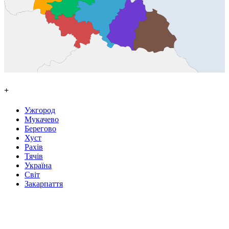
+
Ужгород
Мукачево
Берегово
Хуст
Рахів
Тячів
Україна
Світ
Закарпаття