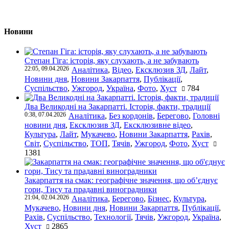
Новини
Степан Гіга: історія, яку слухають, а не забувають
22:05, 09.04.2026
Аналітика
,
Відео
,
Ексклюзив ЗД
,
Лайт
,
Новини дня
,
Новини Закарпаття
,
Публікації
,
Суспільство
,
Ужгород
,
Україна
,
Фото
,
Хуст
784
Два Великодні на Закарпатті. Історія, факти, традиції
0:38, 07.04.2026
Аналітика
,
Без кордонів
,
Берегово
,
Головні
новини дня
,
Ексклюзив ЗД
,
Ексклюзивне відео
,
Культура
,
Лайт
,
Мукачево
,
Новини Закарпаття
,
Рахів
,
Світ
,
Суспільство
,
ТОП
,
Тячів
,
Ужгород
,
Фото
,
Хуст
1381
Закарпаття на смак: географічне значення, що об’єднує
гори, Тису та прадавні виноградники
21:04, 02.04.2026
Аналітика
,
Берегово
,
Бізнес
,
Культура
,
Мукачево
,
Новини дня
,
Новини Закарпаття
,
Публікації
,
Рахів
,
Суспільство
,
Технології
,
Тячів
,
Ужгород
,
Україна
,
Хуст
2865