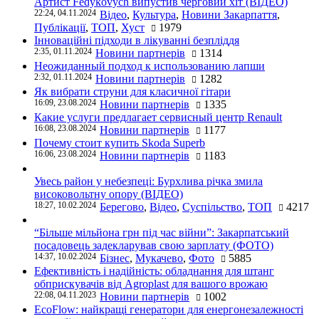
Артист Fedykovych випустив черговий хіт (ВІДЕО)
22:24, 04.11.2024
Відео
,
Культура
,
Новини Закарпаття
,
Публікації
,
ТОП
,
Хуст
1979
Інноваційні підходи в лікуванні безпліддя
2:35, 01.11.2024
Новини партнерів
1314
Неожиданный подход к использованию лапши
2:32, 01.11.2024
Новини партнерів
1282
Як вибрати струни для класичної гітари
16:09, 23.08.2024
Новини партнерів
1335
Какие услуги предлагает сервисный центр Renault
16:08, 23.08.2024
Новини партнерів
1177
Почему стоит купить Skoda Superb
16:06, 23.08.2024
Новини партнерів
1183
Увесь район у небезпеці: Бурхлива річка змила
високовольтну опору (ВІДЕО)
18:27, 10.02.2024
Берегово
,
Відео
,
Суспільство
,
ТОП
4217
“Більше мільйона грн під час війни”: Закарпатський
посадовець задекларував свою зарплату (ФОТО)
14:37, 10.02.2024
Бізнес
,
Мукачево
,
Фото
5885
Ефективність і надійність: обладнання для штанг
обприскувачів від Agroplast для вашого врожаю
22:08, 04.11.2023
Новини партнерів
1002
EcoFlow: найкращі генератори для енергонезалежності