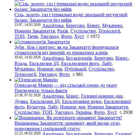
Сіль, золото, газ і термальні води: реальний ресурсний
баланс Закарпаття без міфів
23:07, 14.03.2026
Аналітика
,
Берегово
,
Бізнес
,
Мукачево
,
Новини Закарпаття
,
Рахів
,
Суспільство
,
Технології
,
ТОП
,
Тячів
,
Ужгород
,
Фото
,
Хуст
1972
Зуби, біль і прогрес: як на Закарпатті формувалася
стоматологія від імперій до приватних клінік
19:45, 14.02.2026
Аналітика
,
Без кордонів
,
Берегово
,
Бізнес
,
Влада
,
Ексклюзив ЗД
,
Ексклюзивні фото
,
Лайт
,
Мукачево
,
Новини дня
,
Публікації
,
Суспільство
,
Технології
,
Ужгород
,
Фото
981
Олександр Мавріц — від сільської сцени до указу
Президента: тільки факти
21:38, 07.02.2026
Аналітика
,
Бізнес
,
Головні новини дня
,
Думка
,
Ексклюзив ЗД
,
Ексклюзивне відео
,
Ексклюзивні
фото
,
Культура
,
Лайт
,
Новини дня
,
Новини Закарпаття
,
Суспільство
,
ТОП
,
Ужгород
,
Україна
,
Фото
,
Хуст
2938
Вишиванка Закарпаття: орнамент, який видає село,
походження і соціальний статус
22:23, 06.02.2026
Аналітика
,
Без кордонів
,
Берегово
,
Головні