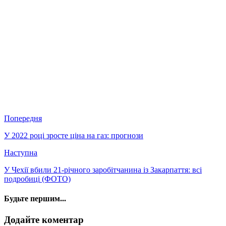
Попередня
У 2022 році зросте ціна на газ: прогнози
Наступна
У Чехії вбили 21-річного заробітчанина із Закарпаття: всі
подробиці (ФОТО)
Будьте першим...
Додайте коментар