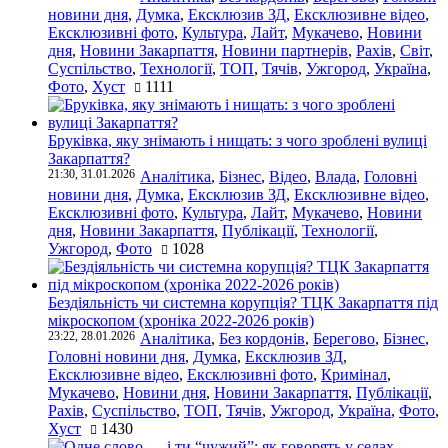
новини дня
,
Думка
,
Ексклюзив ЗД
,
Ексклюзивне відео
,
Ексклюзивні фото
,
Культура
,
Лайт
,
Мукачево
,
Новини
дня
,
Новини Закарпаття
,
Новини партнерів
,
Рахів
,
Світ
,
Суспільство
,
Технології
,
ТОП
,
Тячів
,
Ужгород
,
Україна
,
Фото
,
Хуст
1111
Бруківка, яку знімають і нищать: з чого зроблені вулиці
Закарпаття?
21:30, 31.01.2026
Аналітика
,
Бізнес
,
Відео
,
Влада
,
Головні
новини дня
,
Думка
,
Ексклюзив ЗД
,
Ексклюзивне відео
,
Ексклюзивні фото
,
Культура
,
Лайт
,
Мукачево
,
Новини
дня
,
Новини Закарпаття
,
Публікації
,
Технології
,
Ужгород
,
Фото
1028
Бездіяльність чи системна корупція? ТЦК Закарпаття під
мікроскопом (хроніка 2022-2026 років)
23:22, 28.01.2026
Аналітика
,
Без кордонів
,
Берегово
,
Бізнес
,
Головні новини дня
,
Думка
,
Ексклюзив ЗД
,
Ексклюзивне відео
,
Ексклюзивні фото
,
Кримінал
,
Мукачево
,
Новини дня
,
Новини Закарпаття
,
Публікації
,
Рахів
,
Суспільство
,
ТОП
,
Тячів
,
Ужгород
,
Україна
,
Фото
,
Хуст
1430