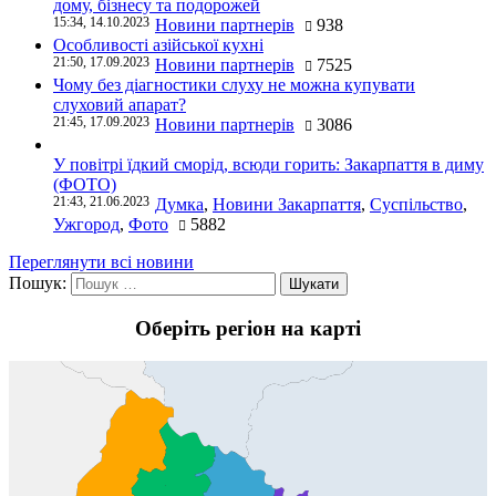
дому, бізнесу та подорожей
15:34, 14.10.2023
Новини партнерів
938
Особливості азійської кухні
21:50, 17.09.2023
Новини партнерів
7525
Чому без діагностики слуху не можна купувати
слуховий апарат?
21:45, 17.09.2023
Новини партнерів
3086
У повітрі їдкий сморід, всюди горить: Закарпаття в диму
(ФОТО)
21:43, 21.06.2023
Думка
,
Новини Закарпаття
,
Суспільство
,
Ужгород
,
Фото
5882
Переглянути всі новини
Пошук:
Оберіть регіон на карті