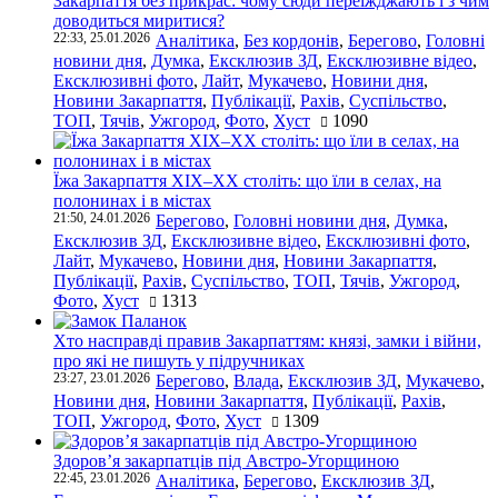
Закарпаття без прикрас: чому сюди переїжджають і з чим
доводиться миритися?
22:33, 25.01.2026
Аналітика
,
Без кордонів
,
Берегово
,
Головні
новини дня
,
Думка
,
Ексклюзив ЗД
,
Ексклюзивне відео
,
Ексклюзивні фото
,
Лайт
,
Мукачево
,
Новини дня
,
Новини Закарпаття
,
Публікації
,
Рахів
,
Суспільство
,
ТОП
,
Тячів
,
Ужгород
,
Фото
,
Хуст
1090
Їжа Закарпаття ХІХ–ХХ століть: що їли в селах, на
полонинах і в містах
21:50, 24.01.2026
Берегово
,
Головні новини дня
,
Думка
,
Ексклюзив ЗД
,
Ексклюзивне відео
,
Ексклюзивні фото
,
Лайт
,
Мукачево
,
Новини дня
,
Новини Закарпаття
,
Публікації
,
Рахів
,
Суспільство
,
ТОП
,
Тячів
,
Ужгород
,
Фото
,
Хуст
1313
Хто насправді правив Закарпаттям: князі, замки і війни,
про які не пишуть у підручниках
23:27, 23.01.2026
Берегово
,
Влада
,
Ексклюзив ЗД
,
Мукачево
,
Новини дня
,
Новини Закарпаття
,
Публікації
,
Рахів
,
ТОП
,
Ужгород
,
Фото
,
Хуст
1309
Здоров’я закарпатців під Австро-Угорщиною
22:45, 23.01.2026
Аналітика
,
Берегово
,
Ексклюзив ЗД
,