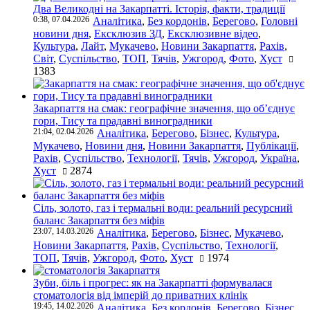
Два Великодні на Закарпатті. Історія, факти, традиції
0:38, 07.04.2026
Аналітика
,
Без кордонів
,
Берегово
,
Головні
новини дня
,
Ексклюзив ЗД
,
Ексклюзивне відео
,
Культура
,
Лайт
,
Мукачево
,
Новини Закарпаття
,
Рахів
,
Світ
,
Суспільство
,
ТОП
,
Тячів
,
Ужгород
,
Фото
,
Хуст
1383
Закарпаття на смак: географічне значення, що об’єднує
гори, Тису та прадавні виноградники
21:04, 02.04.2026
Аналітика
,
Берегово
,
Бізнес
,
Культура
,
Мукачево
,
Новини дня
,
Новини Закарпаття
,
Публікації
,
Рахів
,
Суспільство
,
Технології
,
Тячів
,
Ужгород
,
Україна
,
Хуст
2874
Сіль, золото, газ і термальні води: реальний ресурсний
баланс Закарпаття без міфів
23:07, 14.03.2026
Аналітика
,
Берегово
,
Бізнес
,
Мукачево
,
Новини Закарпаття
,
Рахів
,
Суспільство
,
Технології
,
ТОП
,
Тячів
,
Ужгород
,
Фото
,
Хуст
1974
Зуби, біль і прогрес: як на Закарпатті формувалася
стоматологія від імперій до приватних клінік
19:45, 14.02.2026
Аналітика
,
Без кордонів
,
Берегово
,
Бізнес
,