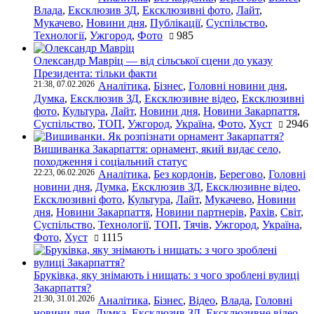
Влада
,
Ексклюзив ЗД
,
Ексклюзивні фото
,
Лайт
,
Мукачево
,
Новини дня
,
Публікації
,
Суспільство
,
Технології
,
Ужгород
,
Фото
985
Олександр Мавріц — від сільської сцени до указу
Президента: тільки факти
21:38, 07.02.2026
Аналітика
,
Бізнес
,
Головні новини дня
,
Думка
,
Ексклюзив ЗД
,
Ексклюзивне відео
,
Ексклюзивні
фото
,
Культура
,
Лайт
,
Новини дня
,
Новини Закарпаття
,
Суспільство
,
ТОП
,
Ужгород
,
Україна
,
Фото
,
Хуст
2946
Вишиванка Закарпаття: орнамент, який видає село,
походження і соціальний статус
22:23, 06.02.2026
Аналітика
,
Без кордонів
,
Берегово
,
Головні
новини дня
,
Думка
,
Ексклюзив ЗД
,
Ексклюзивне відео
,
Ексклюзивні фото
,
Культура
,
Лайт
,
Мукачево
,
Новини
дня
,
Новини Закарпаття
,
Новини партнерів
,
Рахів
,
Світ
,
Суспільство
,
Технології
,
ТОП
,
Тячів
,
Ужгород
,
Україна
,
Фото
,
Хуст
1115
Бруківка, яку знімають і нищать: з чого зроблені вулиці
Закарпаття?
21:30, 31.01.2026
Аналітика
,
Бізнес
,
Відео
,
Влада
,
Головні
новини дня
,
Думка
,
Ексклюзив ЗД
,
Ексклюзивне відео
,