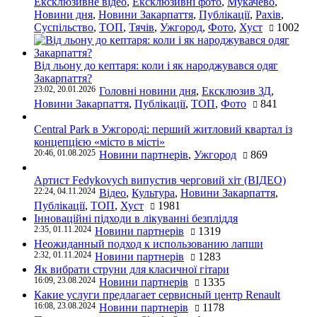
Ексклюзивне відео
,
Ексклюзивні фото
,
Мукачево
,
Новини дня
,
Новини Закарпаття
,
Публікації
,
Рахів
,
Суспільство
,
ТОП
,
Тячів
,
Ужгород
,
Фото
,
Хуст
1002
Від льону до кептаря: коли і як народжувався одяг
Закарпаття?
23:02, 20.01.2026
Головні новини дня
,
Ексклюзив ЗД
,
Новини Закарпаття
,
Публікації
,
ТОП
,
Фото
841
Central Park в Ужгороді: перший житловий квартал із
концепцією «місто в місті»
20:46, 01.08.2025
Новини партнерів
,
Ужгород
869
Артист Fedykovych випустив черговий хіт (ВІДЕО)
22:24, 04.11.2024
Відео
,
Культура
,
Новини Закарпаття
,
Публікації
,
ТОП
,
Хуст
1981
Інноваційні підходи в лікуванні безпліддя
2:35, 01.11.2024
Новини партнерів
1319
Неожиданный подход к использованию лапши
2:32, 01.11.2024
Новини партнерів
1283
Як вибрати струни для класичної гітари
16:09, 23.08.2024
Новини партнерів
1335
Какие услуги предлагает сервисный центр Renault
16:08, 23.08.2024
Новини партнерів
1178