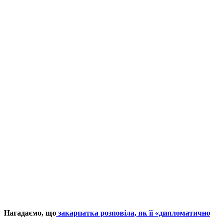
Нагадаємо, що
закарпатка розповіла, як її «дипломатично