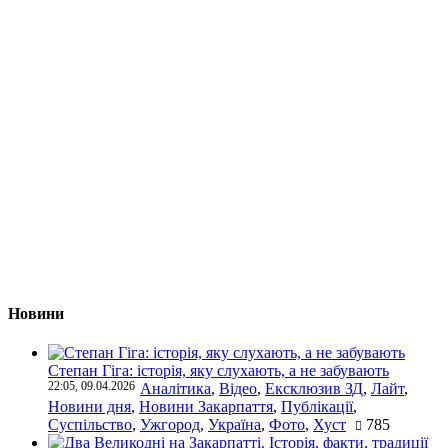
Новини
Степан Гіга: історія, яку слухають, а не забувають
22:05, 09.04.2026
Аналітика
,
Відео
,
Ексклюзив ЗД
,
Лайт
,
Новини дня
,
Новини Закарпаття
,
Публікації
,
Суспільство
,
Ужгород
,
Україна
,
Фото
,
Хуст
785