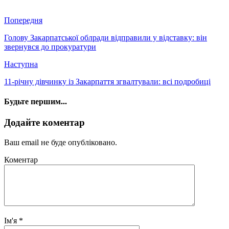
Попередня
Голову Закарпатської облради відправили у відставку: він
звернувся до прокуратури
Наступна
11-річну дівчинку із Закарпаття згвалтували: всі подробиці
Будьте першим...
Додайте коментар
Ваш email не буде опубліковано.
Коментар
Ім'я
*