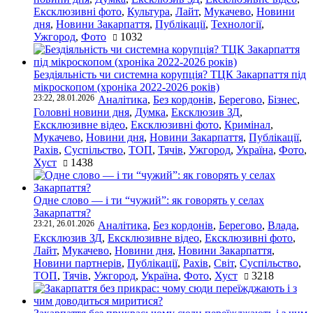
Ексклюзивні фото
,
Культура
,
Лайт
,
Мукачево
,
Новини
дня
,
Новини Закарпаття
,
Публікації
,
Технології
,
Ужгород
,
Фото
1032
Бездіяльність чи системна корупція? ТЦК Закарпаття під
мікроскопом (хроніка 2022-2026 років)
23:22, 28.01.2026
Аналітика
,
Без кордонів
,
Берегово
,
Бізнес
,
Головні новини дня
,
Думка
,
Ексклюзив ЗД
,
Ексклюзивне відео
,
Ексклюзивні фото
,
Кримінал
,
Мукачево
,
Новини дня
,
Новини Закарпаття
,
Публікації
,
Рахів
,
Суспільство
,
ТОП
,
Тячів
,
Ужгород
,
Україна
,
Фото
,
Хуст
1438
Одне слово — і ти “чужий”: як говорять у селах
Закарпаття?
23:21, 26.01.2026
Аналітика
,
Без кордонів
,
Берегово
,
Влада
,
Ексклюзив ЗД
,
Ексклюзивне відео
,
Ексклюзивні фото
,
Лайт
,
Мукачево
,
Новини дня
,
Новини Закарпаття
,
Новини партнерів
,
Публікації
,
Рахів
,
Світ
,
Суспільство
,
ТОП
,
Тячів
,
Ужгород
,
Україна
,
Фото
,
Хуст
3218