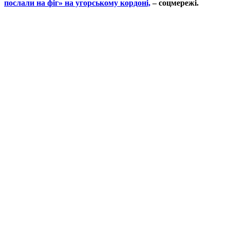
послали на фіг» на угорському кордоні,
– соцмережі.