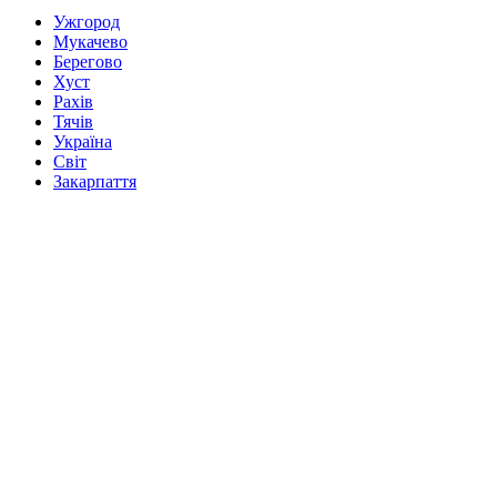
Ужгород
Мукачево
Берегово
Хуст
Рахів
Тячів
Україна
Світ
Закарпаття