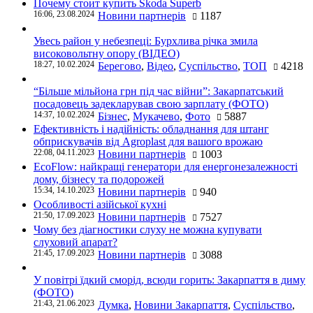
Почему стоит купить Skoda Superb
16:06, 23.08.2024
Новини партнерів
1187
Увесь район у небезпеці: Бурхлива річка змила
високовольтну опору (ВІДЕО)
18:27, 10.02.2024
Берегово
,
Відео
,
Суспільство
,
ТОП
4218
“Більше мільйона грн під час війни”: Закарпатський
посадовець задекларував свою зарплату (ФОТО)
14:37, 10.02.2024
Бізнес
,
Мукачево
,
Фото
5887
Ефективність і надійність: обладнання для штанг
обприскувачів від Agroplast для вашого врожаю
22:08, 04.11.2023
Новини партнерів
1003
EcoFlow: найкращі генератори для енергонезалежності
дому, бізнесу та подорожей
15:34, 14.10.2023
Новини партнерів
940
Особливості азійської кухні
21:50, 17.09.2023
Новини партнерів
7527
Чому без діагностики слуху не можна купувати
слуховий апарат?
21:45, 17.09.2023
Новини партнерів
3088
У повітрі їдкий сморід, всюди горить: Закарпаття в диму
(ФОТО)
21:43, 21.06.2023
Думка
,
Новини Закарпаття
,
Суспільство
,