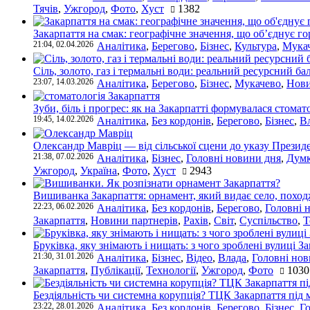
Тячів
,
Ужгород
,
Фото
,
Хуст
1382
Закарпаття на смак: географічне значення, що об’єднує г
21:04, 02.04.2026
Аналітика
,
Берегово
,
Бізнес
,
Культура
,
Мука
Сіль, золото, газ і термальні води: реальний ресурсний ба
23:07, 14.03.2026
Аналітика
,
Берегово
,
Бізнес
,
Мукачево
,
Нови
Зуби, біль і прогрес: як на Закарпатті формувалася стомат
19:45, 14.02.2026
Аналітика
,
Без кордонів
,
Берегово
,
Бізнес
,
В
Олександр Мавріц — від сільської сцени до указу Президе
21:38, 07.02.2026
Аналітика
,
Бізнес
,
Головні новини дня
,
Дум
Ужгород
,
Україна
,
Фото
,
Хуст
2943
Вишиванка Закарпаття: орнамент, який видає село, поход
22:23, 06.02.2026
Аналітика
,
Без кордонів
,
Берегово
,
Головні 
Закарпаття
,
Новини партнерів
,
Рахів
,
Світ
,
Суспільство
,
Т
Бруківка, яку знімають і нищать: з чого зроблені вулиці З
21:30, 31.01.2026
Аналітика
,
Бізнес
,
Відео
,
Влада
,
Головні нов
Закарпаття
,
Публікації
,
Технології
,
Ужгород
,
Фото
1030
Бездіяльність чи системна корупція? ТЦК Закарпаття під 
23:22, 28.01.2026
Аналітика
,
Без кордонів
,
Берегово
,
Бізнес
,
Г