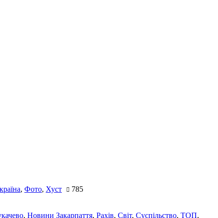
країна
,
Фото
,
Хуст
785
качево
,
Новини Закарпаття
,
Рахів
,
Світ
,
Суспільство
,
ТОП
,