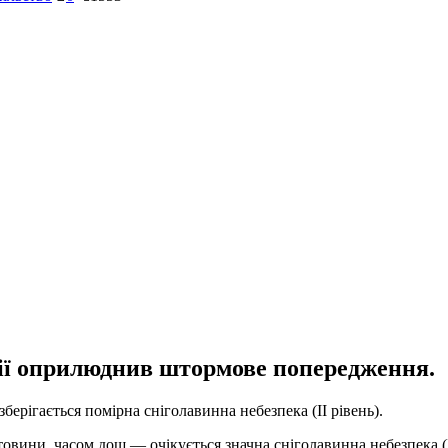
гії оприлюднив штормове попередження.
зберігається помірна сніголавинна небезпека (II рівень).
товини, часом дощ — очікується значна сніголавинна небезпека (ІІ