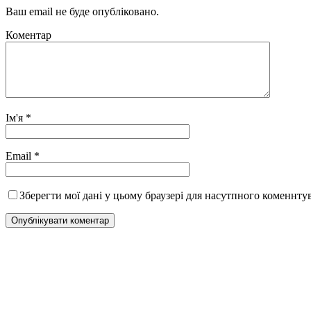
Ваш email не буде опубліковано.
Коментар
Ім'я
*
Email
*
Зберегти мої дані у цьому браузері для насутпного коменнту