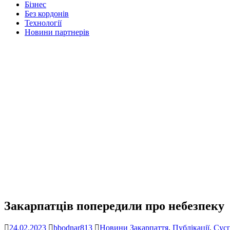
Бізнес
Без кордонів
Технології
Новини партнерів
Закарпатців попередили про небезпеку
24.02.2023
bbodnar813
Новини Закарпаття
,
Публікації
,
Сусп