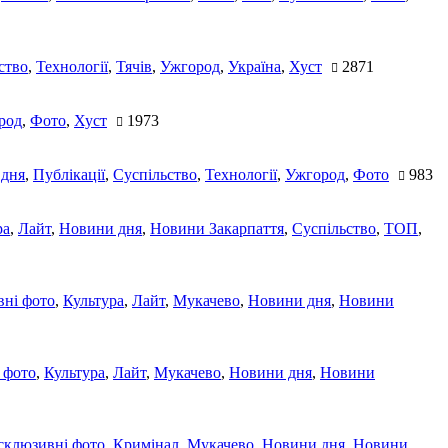
ство
,
Технології
,
Тячів
,
Ужгород
,
Україна
,
Хуст
2871
род
,
Фото
,
Хуст
1973
 дня
,
Публікації
,
Суспільство
,
Технології
,
Ужгород
,
Фото
983
ра
,
Лайт
,
Новини дня
,
Новини Закарпаття
,
Суспільство
,
ТОП
,
ні фото
,
Культура
,
Лайт
,
Мукачево
,
Новини дня
,
Новини
 фото
,
Культура
,
Лайт
,
Мукачево
,
Новини дня
,
Новини
склюзивні фото
,
Кримінал
,
Мукачево
,
Новини дня
,
Новини