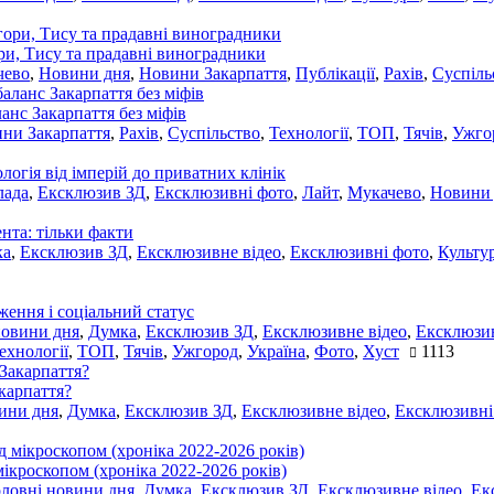
ори, Тису та прадавні виноградники
чево
,
Новини дня
,
Новини Закарпаття
,
Публікації
,
Рахів
,
Суспіль
ланс Закарпаття без міфів
ни Закарпаття
,
Рахів
,
Суспільство
,
Технології
,
ТОП
,
Тячів
,
Ужго
ологія від імперій до приватних клінік
лада
,
Ексклюзив ЗД
,
Ексклюзивні фото
,
Лайт
,
Мукачево
,
Новини
нта: тільки факти
ка
,
Ексклюзив ЗД
,
Ексклюзивне відео
,
Ексклюзивні фото
,
Культу
ження і соціальний статус
новини дня
,
Думка
,
Ексклюзив ЗД
,
Ексклюзивне відео
,
Ексклюзив
ехнології
,
ТОП
,
Тячів
,
Ужгород
,
Україна
,
Фото
,
Хуст
1113
акарпаття?
ини дня
,
Думка
,
Ексклюзив ЗД
,
Ексклюзивне відео
,
Ексклюзивні
мікроскопом (хроніка 2022-2026 років)
оловні новини дня
,
Думка
,
Ексклюзив ЗД
,
Ексклюзивне відео
,
Ек