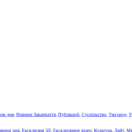
ни дня
,
Новини Закарпаття
,
Публікації
,
Суспільство
,
Ужгород
,
У
овини дня
,
Ексклюзив ЗД
,
Ексклюзивне відео
,
Культура
,
Лайт
,
Му