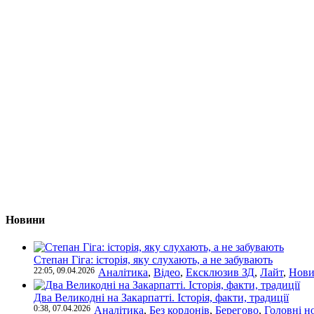
Новини
Степан Гіга: історія, яку слухають, а не забувають
22:05, 09.04.2026
Аналітика
,
Відео
,
Ексклюзив ЗД
,
Лайт
,
Нови
Два Великодні на Закарпатті. Історія, факти, традиції
0:38, 07.04.2026
Аналітика
,
Без кордонів
,
Берегово
,
Головні н