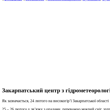
Закарпатський центр з гідрометеороло
Як зазначається, 24 лютого на високогір’ї Закарпатської області 
25 – 26 лютого у зв’язку з опадами, переважно мокрий сніг, хур