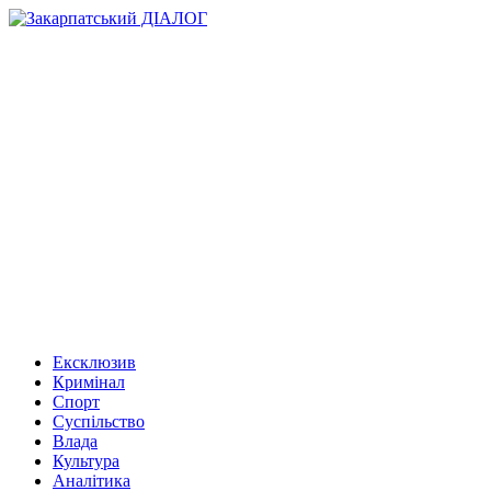
Ексклюзив
Кримінал
Спорт
Суспільство
Влада
Культура
Аналітика