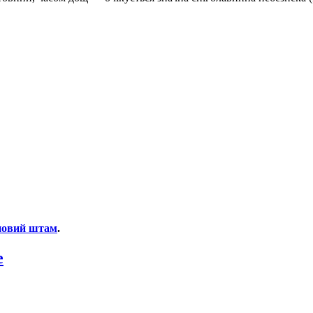
 новий штам
.
e