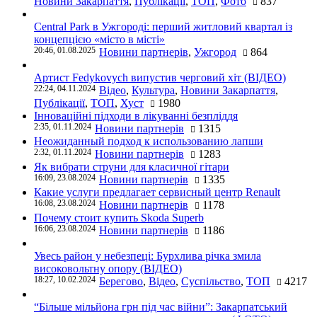
Новини Закарпаття
,
Публікації
,
ТОП
,
Фото
837
Central Park в Ужгороді: перший житловий квартал із
концепцією «місто в місті»
20:46, 01.08.2025
Новини партнерів
,
Ужгород
864
Артист Fedykovych випустив черговий хіт (ВІДЕО)
22:24, 04.11.2024
Відео
,
Культура
,
Новини Закарпаття
,
Публікації
,
ТОП
,
Хуст
1980
Інноваційні підходи в лікуванні безпліддя
2:35, 01.11.2024
Новини партнерів
1315
Неожиданный подход к использованию лапши
2:32, 01.11.2024
Новини партнерів
1283
Як вибрати струни для класичної гітари
16:09, 23.08.2024
Новини партнерів
1335
Какие услуги предлагает сервисный центр Renault
16:08, 23.08.2024
Новини партнерів
1178
Почему стоит купить Skoda Superb
16:06, 23.08.2024
Новини партнерів
1186
Увесь район у небезпеці: Бурхлива річка змила
високовольтну опору (ВІДЕО)
18:27, 10.02.2024
Берегово
,
Відео
,
Суспільство
,
ТОП
4217
“Більше мільйона грн під час війни”: Закарпатський