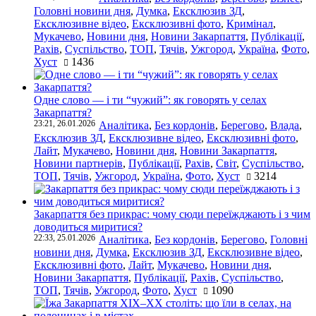
Головні новини дня
,
Думка
,
Ексклюзив ЗД
,
Ексклюзивне відео
,
Ексклюзивні фото
,
Кримінал
,
Мукачево
,
Новини дня
,
Новини Закарпаття
,
Публікації
,
Рахів
,
Суспільство
,
ТОП
,
Тячів
,
Ужгород
,
Україна
,
Фото
,
Хуст
1436
Одне слово — і ти “чужий”: як говорять у селах
Закарпаття?
23:21, 26.01.2026
Аналітика
,
Без кордонів
,
Берегово
,
Влада
,
Ексклюзив ЗД
,
Ексклюзивне відео
,
Ексклюзивні фото
,
Лайт
,
Мукачево
,
Новини дня
,
Новини Закарпаття
,
Новини партнерів
,
Публікації
,
Рахів
,
Світ
,
Суспільство
,
ТОП
,
Тячів
,
Ужгород
,
Україна
,
Фото
,
Хуст
3214
Закарпаття без прикрас: чому сюди переїжджають і з чим
доводиться миритися?
22:33, 25.01.2026
Аналітика
,
Без кордонів
,
Берегово
,
Головні
новини дня
,
Думка
,
Ексклюзив ЗД
,
Ексклюзивне відео
,
Ексклюзивні фото
,
Лайт
,
Мукачево
,
Новини дня
,
Новини Закарпаття
,
Публікації
,
Рахів
,
Суспільство
,
ТОП
,
Тячів
,
Ужгород
,
Фото
,
Хуст
1090