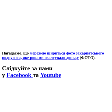
Нагадаємо, що
мережею шириться фото закарпатського
подружжя, яке роками гвалтувало доньку
(ФОТО).
Слідкуйте за нами
у
Facebook
та
Youtube