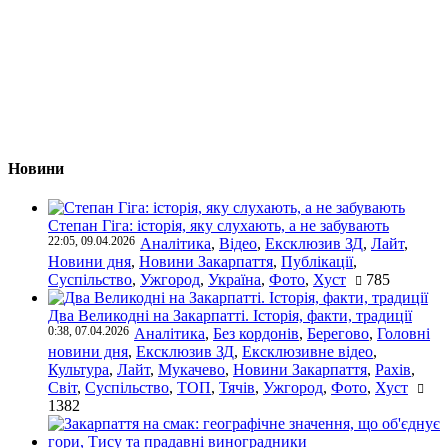
Новини
Степан Гіга: історія, яку слухають, а не забувають
22:05, 09.04.2026
Аналітика
,
Відео
,
Ексклюзив ЗД
,
Лайт
,
Новини дня
,
Новини Закарпаття
,
Публікації
,
Суспільство
,
Ужгород
,
Україна
,
Фото
,
Хуст
785
Два Великодні на Закарпатті. Історія, факти, традиції
0:38, 07.04.2026
Аналітика
,
Без кордонів
,
Берегово
,
Головні
новини дня
,
Ексклюзив ЗД
,
Ексклюзивне відео
,
Культура
,
Лайт
,
Мукачево
,
Новини Закарпаття
,
Рахів
,
Світ
,
Суспільство
,
ТОП
,
Тячів
,
Ужгород
,
Фото
,
Хуст
1382