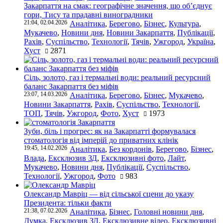
Закарпаття на смак: географічне значення, що об’єднує
гори, Тису та прадавні виноградники
21:04, 02.04.2026
Аналітика
,
Берегово
,
Бізнес
,
Культура
,
Мукачево
,
Новини дня
,
Новини Закарпаття
,
Публікації
,
Рахів
,
Суспільство
,
Технології
,
Тячів
,
Ужгород
,
Україна
,
Хуст
2871
Сіль, золото, газ і термальні води: реальний ресурсний
баланс Закарпаття без міфів
23:07, 14.03.2026
Аналітика
,
Берегово
,
Бізнес
,
Мукачево
,
Новини Закарпаття
,
Рахів
,
Суспільство
,
Технології
,
ТОП
,
Тячів
,
Ужгород
,
Фото
,
Хуст
1973
Зуби, біль і прогрес: як на Закарпатті формувалася
стоматологія від імперій до приватних клінік
19:45, 14.02.2026
Аналітика
,
Без кордонів
,
Берегово
,
Бізнес
,
Влада
,
Ексклюзив ЗД
,
Ексклюзивні фото
,
Лайт
,
Мукачево
,
Новини дня
,
Публікації
,
Суспільство
,
Технології
,
Ужгород
,
Фото
983
Олександр Мавріц — від сільської сцени до указу
Президента: тільки факти
21:38, 07.02.2026
Аналітика
,
Бізнес
,
Головні новини дня
,
Думка
,
Ексклюзив ЗД
,
Ексклюзивне відео
,
Ексклюзивні