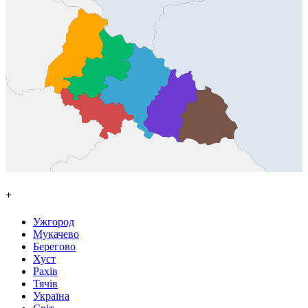
+
Ужгород
Мукачево
Берегово
Хуст
Рахів
Тячів
Україна