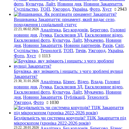
фото
,
Культура
,
Лайт
,
Новини дня
,
Новини Закарпаття
,
Суспільство
,
ТОП
,
Ужгород
,
Україна
,
Фото
,
Хуст
2943
Вишиванка Закарпаття: орнамент, який видає село,
походження і соціальний статус
22:23, 06.02.2026
Аналітика
,
Без кордонів
,
Берегово
,
Головні
новини дня
,
Думка
,
Ексклюзив ЗД
,
Ексклюзивне відео
,
Ексклюзивні фото
,
Культура
,
Лайт
,
Мукачево
,
Новини
дня
,
Новини Закарпаття
,
Новини партнерів
,
Рахів
,
Світ
,
Суспільство
,
Технології
,
ТОП
,
Тячів
,
Ужгород
,
Україна
,
Фото
,
Хуст
1113
Бруківка, яку знімають і нищать: з чого зроблені вулиці
Закарпаття?
21:30, 31.01.2026
Аналітика
,
Бізнес
,
Відео
,
Влада
,
Головні
новини дня
,
Думка
,
Ексклюзив ЗД
,
Ексклюзивне відео
,
Ексклюзивні фото
,
Культура
,
Лайт
,
Мукачево
,
Новини
дня
,
Новини Закарпаття
,
Публікації
,
Технології
,
Ужгород
,
Фото
1030
Бездіяльність чи системна корупція? ТЦК Закарпаття під
мікроскопом (хроніка 2022-2026 років)
23:22, 28.01.2026
Аналітика
,
Без кордонів
,
Берегово
,
Бізнес
,