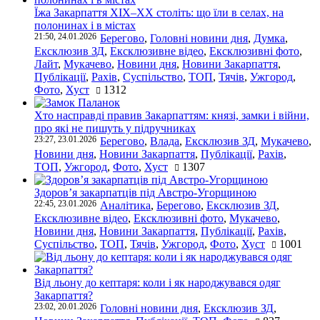
Їжа Закарпаття ХІХ–ХХ століть: що їли в селах, на
полонинах і в містах
21:50, 24.01.2026
Берегово
,
Головні новини дня
,
Думка
,
Ексклюзив ЗД
,
Ексклюзивне відео
,
Ексклюзивні фото
,
Лайт
,
Мукачево
,
Новини дня
,
Новини Закарпаття
,
Публікації
,
Рахів
,
Суспільство
,
ТОП
,
Тячів
,
Ужгород
,
Фото
,
Хуст
1312
Хто насправді правив Закарпаттям: князі, замки і війни,
про які не пишуть у підручниках
23:27, 23.01.2026
Берегово
,
Влада
,
Ексклюзив ЗД
,
Мукачево
,
Новини дня
,
Новини Закарпаття
,
Публікації
,
Рахів
,
ТОП
,
Ужгород
,
Фото
,
Хуст
1307
Здоров’я закарпатців під Австро-Угорщиною
22:45, 23.01.2026
Аналітика
,
Берегово
,
Ексклюзив ЗД
,
Ексклюзивне відео
,
Ексклюзивні фото
,
Мукачево
,
Новини дня
,
Новини Закарпаття
,
Публікації
,
Рахів
,
Суспільство
,
ТОП
,
Тячів
,
Ужгород
,
Фото
,
Хуст
1001
Від льону до кептаря: коли і як народжувався одяг
Закарпаття?
23:02, 20.01.2026
Головні новини дня
,
Ексклюзив ЗД
,