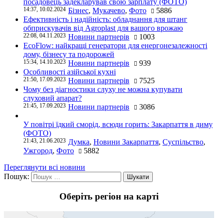
посадовець задекларував свою зарплату (ФОТО)
14:37, 10.02.2024
Бізнес
,
Мукачево
,
Фото
5886
Ефективність і надійність: обладнання для штанг
обприскувачів від Agroplast для вашого врожаю
22:08, 04.11.2023
Новини партнерів
1003
EcoFlow: найкращі генератори для енергонезалежності
дому, бізнесу та подорожей
15:34, 14.10.2023
Новини партнерів
939
Особливості азійської кухні
21:50, 17.09.2023
Новини партнерів
7525
Чому без діагностики слуху не можна купувати
слуховий апарат?
21:45, 17.09.2023
Новини партнерів
3086
У повітрі їдкий сморід, всюди горить: Закарпаття в диму
(ФОТО)
21:43, 21.06.2023
Думка
,
Новини Закарпаття
,
Суспільство
,
Ужгород
,
Фото
5882
Переглянути всі новини
Пошук:
Оберіть регіон на карті