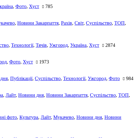
країна
,
Фото
,
Хуст
785
качево
,
Новини Закарпаття
,
Рахів
,
Світ
,
Суспільство
,
ТОП
,
ство
,
Технології
,
Тячів
,
Ужгород
,
Україна
,
Хуст
2874
род
,
Фото
,
Хуст
1973
 дня
,
Публікації
,
Суспільство
,
Технології
,
Ужгород
,
Фото
984
ра
,
Лайт
,
Новини дня
,
Новини Закарпаття
,
Суспільство
,
ТОП
,
ні фото
,
Культура
,
Лайт
,
Мукачево
,
Новини дня
,
Новини