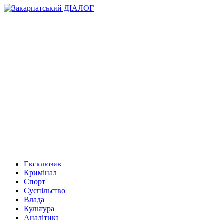
Ексклюзив
Кримінал
Спорт
Суспільство
Влада
Культура
Аналітика