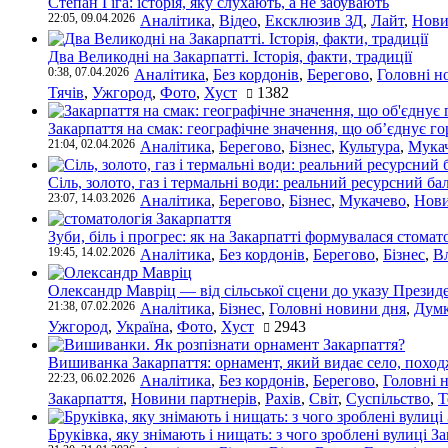
Степан Гіга: історія, яку слухають, а не забувають
22:05, 09.04.2026
Аналітика
,
Відео
,
Ексклюзив ЗД
,
Лайт
,
Нови
Два Великодні на Закарпатті. Історія, факти, традиції
0:38, 07.04.2026
Аналітика
,
Без кордонів
,
Берегово
,
Головні н
Тячів
,
Ужгород
,
Фото
,
Хуст
1382
Закарпаття на смак: географічне значення, що об’єднує г
21:04, 02.04.2026
Аналітика
,
Берегово
,
Бізнес
,
Культура
,
Мука
Сіль, золото, газ і термальні води: реальний ресурсний ба
23:07, 14.03.2026
Аналітика
,
Берегово
,
Бізнес
,
Мукачево
,
Нови
Зуби, біль і прогрес: як на Закарпатті формувалася стомат
19:45, 14.02.2026
Аналітика
,
Без кордонів
,
Берегово
,
Бізнес
,
В
Олександр Мавріц — від сільської сцени до указу Президе
21:38, 07.02.2026
Аналітика
,
Бізнес
,
Головні новини дня
,
Дум
Ужгород
,
Україна
,
Фото
,
Хуст
2943
Вишиванка Закарпаття: орнамент, який видає село, поход
22:23, 06.02.2026
Аналітика
,
Без кордонів
,
Берегово
,
Головні 
Закарпаття
,
Новини партнерів
,
Рахів
,
Світ
,
Суспільство
,
Т
Бруківка, яку знімають і нищать: з чого зроблені вулиці З