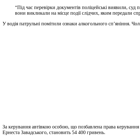
“Під час перевірки документів поліцейські виявили, суд п
вони викликали на місце події слідчих, яким передали сп
У водія патрульні помітили ознаки алкогольного сп’яніння. Чо
За керування автівкою особою, що позбавлена права керування т
Ернеста Завадського, становить 54 400 гривень.