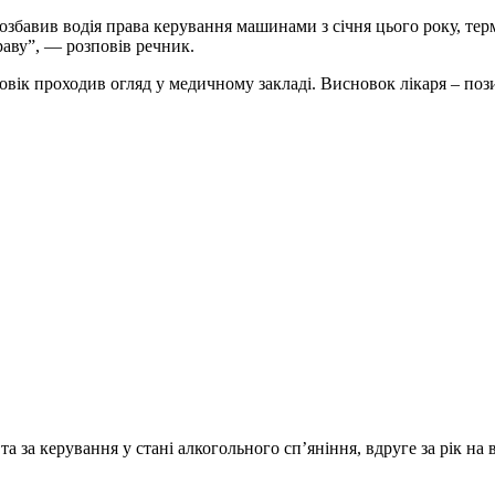
озбавив водія права керування машинами з січня цього року, терм
раву”, — розповів речник.
ловік проходив огляд у медичному закладі. Висновок лікаря – по
а за керування у стані алкогольного сп’яніння, вдруге за рік на