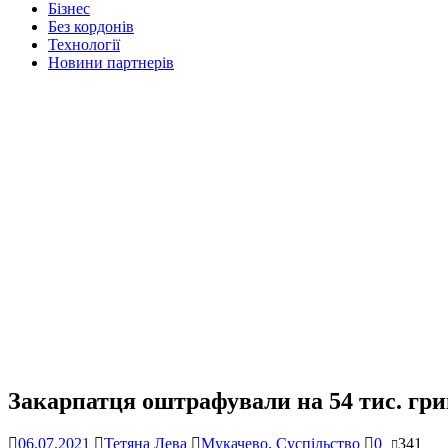
Бізнес
Без кордонів
Технології
Новини партнерів
Закарпатця оштрафували на 54 тис. гри
06.07.2021
Тетяна Лева
Мукачево
,
Суспільство
0
341