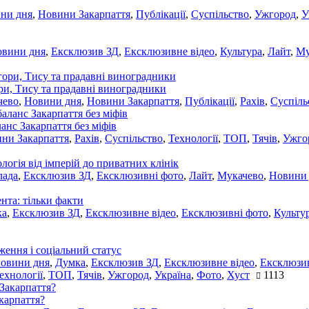
ни дня
,
Новини Закарпаття
,
Публікації
,
Суспільство
,
Ужгород
,
У
овини дня
,
Ексклюзив ЗД
,
Ексклюзивне відео
,
Культура
,
Лайт
,
Му
ори, Тису та прадавні виноградники
чево
,
Новини дня
,
Новини Закарпаття
,
Публікації
,
Рахів
,
Суспіль
ланс Закарпаття без міфів
ни Закарпаття
,
Рахів
,
Суспільство
,
Технології
,
ТОП
,
Тячів
,
Ужго
ологія від імперій до приватних клінік
лада
,
Ексклюзив ЗД
,
Ексклюзивні фото
,
Лайт
,
Мукачево
,
Новини
нта: тільки факти
ка
,
Ексклюзив ЗД
,
Ексклюзивне відео
,
Ексклюзивні фото
,
Культу
ження і соціальний статус
новини дня
,
Думка
,
Ексклюзив ЗД
,
Ексклюзивне відео
,
Ексклюзив
ехнології
,
ТОП
,
Тячів
,
Ужгород
,
Україна
,
Фото
,
Хуст
1113
акарпаття?