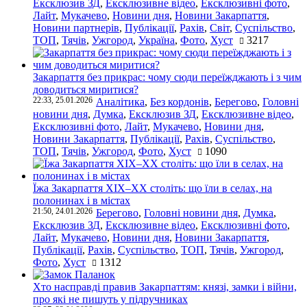
Ексклюзив ЗД
,
Ексклюзивне відео
,
Ексклюзивні фото
,
Лайт
,
Мукачево
,
Новини дня
,
Новини Закарпаття
,
Новини партнерів
,
Публікації
,
Рахів
,
Світ
,
Суспільство
,
ТОП
,
Тячів
,
Ужгород
,
Україна
,
Фото
,
Хуст
3217
Закарпаття без прикрас: чому сюди переїжджають і з чим
доводиться миритися?
22:33, 25.01.2026
Аналітика
,
Без кордонів
,
Берегово
,
Головні
новини дня
,
Думка
,
Ексклюзив ЗД
,
Ексклюзивне відео
,
Ексклюзивні фото
,
Лайт
,
Мукачево
,
Новини дня
,
Новини Закарпаття
,
Публікації
,
Рахів
,
Суспільство
,
ТОП
,
Тячів
,
Ужгород
,
Фото
,
Хуст
1090
Їжа Закарпаття ХІХ–ХХ століть: що їли в селах, на
полонинах і в містах
21:50, 24.01.2026
Берегово
,
Головні новини дня
,
Думка
,
Ексклюзив ЗД
,
Ексклюзивне відео
,
Ексклюзивні фото
,
Лайт
,
Мукачево
,
Новини дня
,
Новини Закарпаття
,
Публікації
,
Рахів
,
Суспільство
,
ТОП
,
Тячів
,
Ужгород
,
Фото
,
Хуст
1312
Хто насправді правив Закарпаттям: князі, замки і війни,
про які не пишуть у підручниках