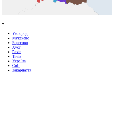
+
Ужгород
Мукачево
Берегово
Хуст
Рахів
Тячів
Україна
Світ
Закарпаття