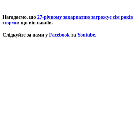
Нагадаємо, що
27-річному закарпатцю загрожує сім років
тюрми
: що він накоїв.
Слідкуйте за нами у
Facebook
та
Youtube.