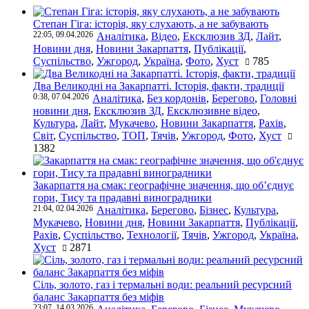
Степан Гіга: історія, яку слухають, а не забувають
22:05, 09.04.2026
Аналітика
,
Відео
,
Ексклюзив ЗД
,
Лайт
,
Новини дня
,
Новини Закарпаття
,
Публікації
,
Суспільство
,
Ужгород
,
Україна
,
Фото
,
Хуст
785
Два Великодні на Закарпатті. Історія, факти, традиції
0:38, 07.04.2026
Аналітика
,
Без кордонів
,
Берегово
,
Головні
новини дня
,
Ексклюзив ЗД
,
Ексклюзивне відео
,
Культура
,
Лайт
,
Мукачево
,
Новини Закарпаття
,
Рахів
,
Світ
,
Суспільство
,
ТОП
,
Тячів
,
Ужгород
,
Фото
,
Хуст
1382
Закарпаття на смак: географічне значення, що об’єднує
гори, Тису та прадавні виноградники
21:04, 02.04.2026
Аналітика
,
Берегово
,
Бізнес
,
Культура
,
Мукачево
,
Новини дня
,
Новини Закарпаття
,
Публікації
,
Рахів
,
Суспільство
,
Технології
,
Тячів
,
Ужгород
,
Україна
,
Хуст
2871
Сіль, золото, газ і термальні води: реальний ресурсний
баланс Закарпаття без міфів
23:07, 14.03.2026