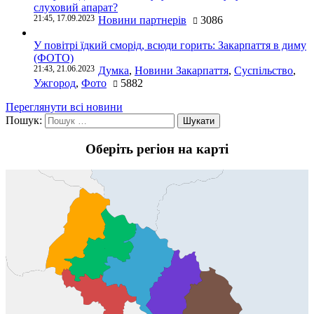
слуховий апарат?
21:45, 17.09.2023
Новини партнерів
3086
У повітрі їдкий сморід, всюди горить: Закарпаття в диму
(ФОТО)
21:43, 21.06.2023
Думка
,
Новини Закарпаття
,
Суспільство
,
Ужгород
,
Фото
5882
Переглянути всі новини
Пошук:
Оберіть регіон на карті