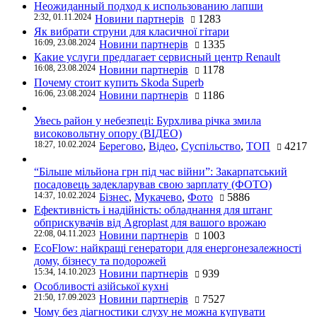
Неожиданный подход к использованию лапши
2:32, 01.11.2024
Новини партнерів
1283
Як вибрати струни для класичної гітари
16:09, 23.08.2024
Новини партнерів
1335
Какие услуги предлагает сервисный центр Renault
16:08, 23.08.2024
Новини партнерів
1178
Почему стоит купить Skoda Superb
16:06, 23.08.2024
Новини партнерів
1186
Увесь район у небезпеці: Бурхлива річка змила
високовольтну опору (ВІДЕО)
18:27, 10.02.2024
Берегово
,
Відео
,
Суспільство
,
ТОП
4217
“Більше мільйона грн під час війни”: Закарпатський
посадовець задекларував свою зарплату (ФОТО)
14:37, 10.02.2024
Бізнес
,
Мукачево
,
Фото
5886
Ефективність і надійність: обладнання для штанг
обприскувачів від Agroplast для вашого врожаю
22:08, 04.11.2023
Новини партнерів
1003
EcoFlow: найкращі генератори для енергонезалежності
дому, бізнесу та подорожей
15:34, 14.10.2023
Новини партнерів
939
Особливості азійської кухні
21:50, 17.09.2023
Новини партнерів
7527
Чому без діагностики слуху не можна купувати