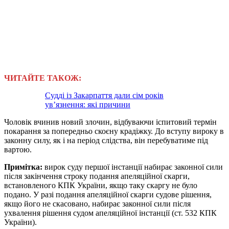
ЧИТАЙТЕ ТАКОЖ:
Судді із Закарпаття дали сім років
ув’язнення: які причини
Чоловік вчинив новий злочин, відбуваючи іспитовий термін
покарання за попередньо скоєну крадіжку. До вступу вироку в
законну силу, як і на період слідства, він перебуватиме під
вартою.
Примітка:
вирок суду першої інстанції набирає законної сили
після закінчення строку подання апеляційної скарги,
встановленого КПК України, якщо таку скаргу не було
подано. У разі подання апеляційної скарги судове рішення,
якщо його не скасовано, набирає законної сили після
ухвалення рішення судом апеляційної інстанції (ст. 532 КПК
України).