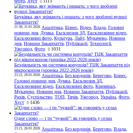
Фото
,
Хуст
1113
Бруківка, яку знімають і нищать: з чого зроблені вулиці
Закарпаття?
21:30, 31.01.2026
Аналітика
,
Бізнес
,
Відео
,
Влада
,
Головні
новини дня
,
Думка
,
Ексклюзив ЗД
,
Ексклюзивне відео
,
Ексклюзивні фото
,
Культура
,
Лайт
,
Мукачево
,
Новини
дня
,
Новини Закарпаття
,
Публікації
,
Технології
,
Ужгород
,
Фото
1031
Бездіяльність чи системна корупція? ТЦК Закарпаття під
мікроскопом (хроніка 2022-2026 років)
23:22, 28.01.2026
Аналітика
,
Без кордонів
,
Берегово
,
Бізнес
,
Головні новини дня
,
Думка
,
Ексклюзив ЗД
,
Ексклюзивне відео
,
Ексклюзивні фото
,
Кримінал
,
Мукачево
,
Новини дня
,
Новини Закарпаття
,
Публікації
,
Рахів
,
Суспільство
,
ТОП
,
Тячів
,
Ужгород
,
Україна
,
Фото
,
Хуст
1436
Одне слово — і ти “чужий”: як говорять у селах
Закарпаття?
23:21, 26.01.2026
Аналітика
,
Без кордонів
,
Берегово
,
Влада
,