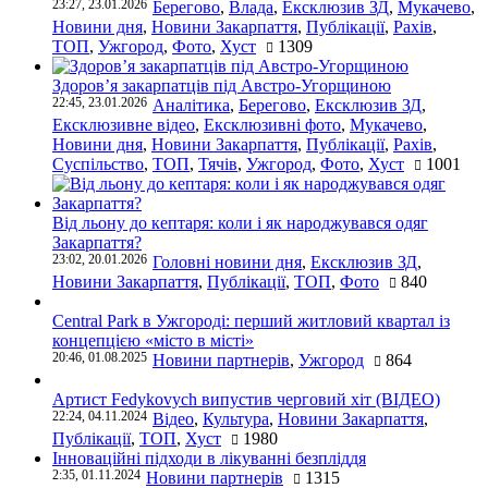
23:27, 23.01.2026
Берегово
,
Влада
,
Ексклюзив ЗД
,
Мукачево
,
Новини дня
,
Новини Закарпаття
,
Публікації
,
Рахів
,
ТОП
,
Ужгород
,
Фото
,
Хуст
1309
Здоров’я закарпатців під Австро-Угорщиною
22:45, 23.01.2026
Аналітика
,
Берегово
,
Ексклюзив ЗД
,
Ексклюзивне відео
,
Ексклюзивні фото
,
Мукачево
,
Новини дня
,
Новини Закарпаття
,
Публікації
,
Рахів
,
Суспільство
,
ТОП
,
Тячів
,
Ужгород
,
Фото
,
Хуст
1001
Від льону до кептаря: коли і як народжувався одяг
Закарпаття?
23:02, 20.01.2026
Головні новини дня
,
Ексклюзив ЗД
,
Новини Закарпаття
,
Публікації
,
ТОП
,
Фото
840
Central Park в Ужгороді: перший житловий квартал із
концепцією «місто в місті»
20:46, 01.08.2025
Новини партнерів
,
Ужгород
864
Артист Fedykovych випустив черговий хіт (ВІДЕО)
22:24, 04.11.2024
Відео
,
Культура
,
Новини Закарпаття
,
Публікації
,
ТОП
,
Хуст
1980
Інноваційні підходи в лікуванні безпліддя
2:35, 01.11.2024
Новини партнерів
1315