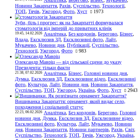
Аналітика
,
Берегово
,
Бізнес
,
Мукачево
,
Новини Закарпаття
,
Рахів
,
Суспільство
,
Технології
,
ТОП
,
Тячів
,
Ужгород
,
Фото
,
Хуст
1973
Зуби, біль і прогрес: як на Закарпатті формувалася
стоматологія від імперій до приватних клінік
19:45, 14.02.2026
Аналітика
,
Без кордонів
,
Берегово
,
Бізнес
,
Влада
,
Ексклюзив ЗД
,
Ексклюзивні фото
,
Лайт
,
Мукачево
,
Новини дня
,
Публікації
,
Суспільство
,
Технології
,
Ужгород
,
Фото
983
Олександр Мавріц — від сільської сцени до указу
Президента: тільки факти
21:38, 07.02.2026
Аналітика
,
Бізнес
,
Головні новини дня
,
Думка
,
Ексклюзив ЗД
,
Ексклюзивне відео
,
Ексклюзивні
фото
,
Культура
,
Лайт
,
Новини дня
,
Новини Закарпаття
,
Суспільство
,
ТОП
,
Ужгород
,
Україна
,
Фото
,
Хуст
2943
Вишиванка Закарпаття: орнамент, який видає село,
походження і соціальний статус
22:23, 06.02.2026
Аналітика
,
Без кордонів
,
Берегово
,
Головні
новини дня
,
Думка
,
Ексклюзив ЗД
,
Ексклюзивне відео
,
Ексклюзивні фото
,
Культура
,
Лайт
,
Мукачево
,
Новини
дня
,
Новини Закарпаття
,
Новини партнерів
,
Рахів
,
Світ
,
Суспільство
,
Технології
,
ТОП
,
Тячів
,
Ужгород
,
Україна
,