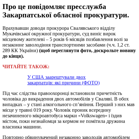
Про це повідомляє пресслужба
Закарпатської обласної прокуратури.
Врахувавши доводи прокурора Свалявського відділу
Мукачівської окружної прокуратури, суд виніс вирок
місцевому жителеві – 5 років 6 місяців позбавлення волі за
незаконне заволодіння транспортними засобами (ч.ч. 1,2 ст.
289 КК України)
(щоб переглянути фото, доскрольте новину
до кінця).
ЧИТАЙТЕ ТАКОЖ:
У США заарештували двох
закарпатців: які причини (ФОТО)
Під час слідства правоохоронці встановили причетність
чоловіка до викрадення двох автомобілів у Сваляві. В обох
випадках – у стані алкогольного сп’яніння. Перший з них мав
місце у травні 019 року. Чоловік проник всередину
незачиненого мікроавтобуса марки «Volkswagen» і їздив
містом, поки незнайомця за кермом не помітила дружина
власника машини.
Повторно обвинувачений незаконно заволодів автомобілем