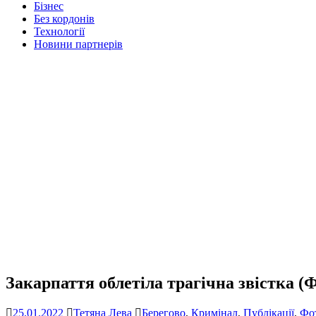
Бізнес
Без кордонів
Технології
Новини партнерів
Закарпаття облетіла трагічна звістка 
25.01.2022
Тетяна Лева
Берегово
,
Кримінал
,
Публікації
,
Фо