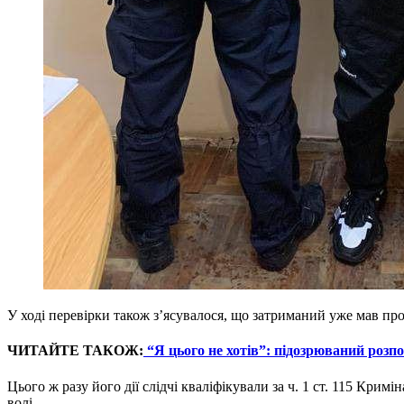
У ході перевірки також з’ясувалося, що затриманий уже мав про
ЧИТАЙТЕ ТАКОЖ:
“Я цього не хотів”: підозрюваний розп
Цього ж разу його дії слідчі кваліфікували за ч. 1 ст. 115 Кри
волі.