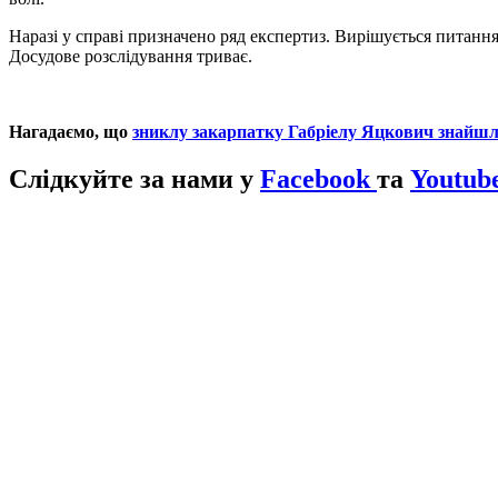
Наразі у справі призначено ряд експертиз. Вирішується питанн
Досудове розслідування триває.
Нагадаємо, що
зниклу закарпатку Габріелу Яцкович знайш
Слідкуйте за нами у
Facebook
та
Youtube