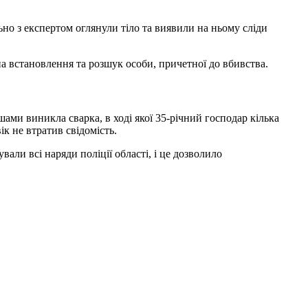
ьно з експертом оглянули тіло та виявили на ньому сліди
 на встановлення та розшук особи, причетної до вбивства.
шами виникла сварка, в ході якої 35-річний господар кілька
к не втратив свідомість.
ли всі наряди поліції області, і це дозволило