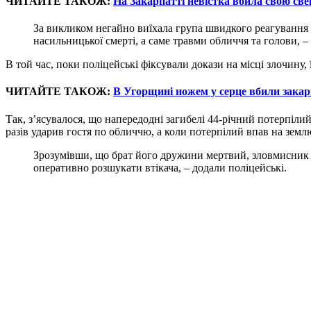
ЧИТАЙТЕ ТАКОЖ:
На Закарпатті невістка вбила свою све
За викликом негайно виїхала група швидкого реагування та
насильницької смерті, а саме травми обличчя та голови, –
В той час, поки поліцейські фіксували докази на місці злочину,
ЧИТАЙТЕ ТАКОЖ:
В Угорщині ножем у серце вбили закарп
Так, з’ясувалося, що напередодні загибелі 44-річний потерпілий
разів ударив гостя по обличчю, а коли потерпілий впав на зем
Зрозумівши, що брат його дружини мертвий, зловмисник вт
оперативно розшукати втікача, – додали поліцейські.