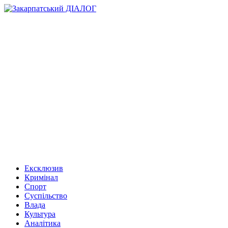
Ексклюзив
Кримінал
Спорт
Суспільство
Влада
Культура
Аналітика