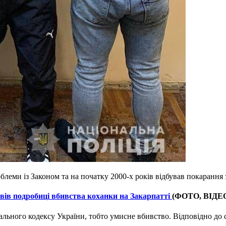
блеми із Законом та на початку 2000-х років відбував покарання 
овів подробиці вбивства коханки на Закарпатті
(ФОТО, ВІДЕ
мінального кодексу України, тобто умисне вбивство. Відповідно до