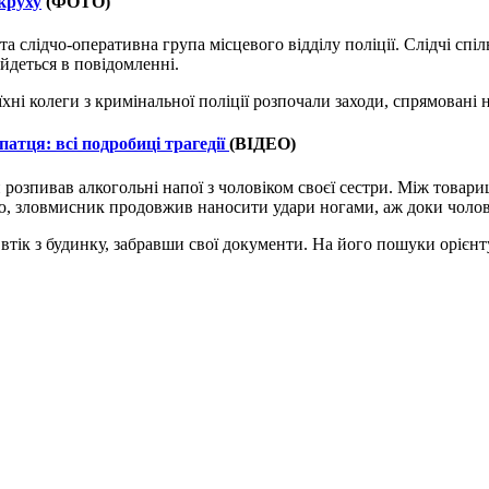
круху
(ФОТО)
 слідчо-оперативна група місцевого відділу поліції. Слідчі спіл
 йдеться в повідомленні.
 їхні колеги з кримінальної поліції розпочали заходи, спрямовані
атця: всі подробиці трагедії
(ВІДЕО)
 розпивав алкогольні напої з чоловіком своєї сестри. Між товари
лю, зловмисник продовжив наносити удари ногами, аж доки чолові
ік з будинку, забравши свої документи. На його пошуки орієнтува