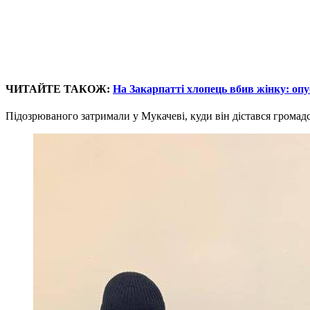
ЧИТАЙТЕ ТАКОЖ:
На Закарпатті хлопець вбив жінку: оп
Підозрюваного затримали у Мукачеві, куди він дістався громад