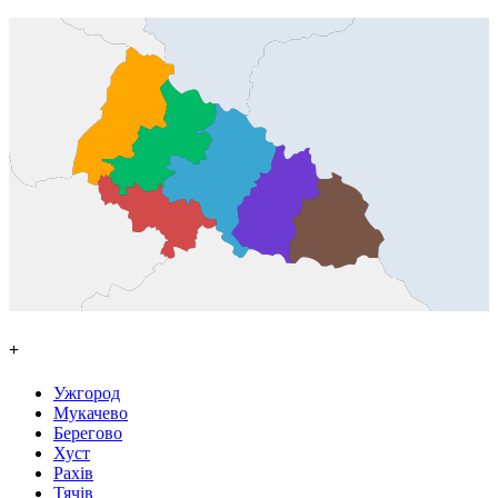
+
Ужгород
Мукачево
Берегово
Хуст
Рахів
Тячів