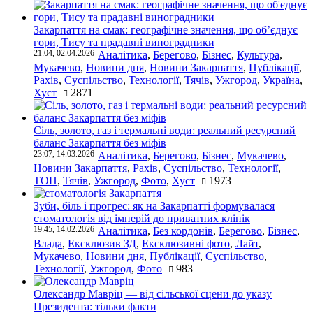
Закарпаття на смак: географічне значення, що об’єднує
гори, Тису та прадавні виноградники
21:04, 02.04.2026
Аналітика
,
Берегово
,
Бізнес
,
Культура
,
Мукачево
,
Новини дня
,
Новини Закарпаття
,
Публікації
,
Рахів
,
Суспільство
,
Технології
,
Тячів
,
Ужгород
,
Україна
,
Хуст
2871
Сіль, золото, газ і термальні води: реальний ресурсний
баланс Закарпаття без міфів
23:07, 14.03.2026
Аналітика
,
Берегово
,
Бізнес
,
Мукачево
,
Новини Закарпаття
,
Рахів
,
Суспільство
,
Технології
,
ТОП
,
Тячів
,
Ужгород
,
Фото
,
Хуст
1973
Зуби, біль і прогрес: як на Закарпатті формувалася
стоматологія від імперій до приватних клінік
19:45, 14.02.2026
Аналітика
,
Без кордонів
,
Берегово
,
Бізнес
,
Влада
,
Ексклюзив ЗД
,
Ексклюзивні фото
,
Лайт
,
Мукачево
,
Новини дня
,
Публікації
,
Суспільство
,
Технології
,
Ужгород
,
Фото
983
Олександр Мавріц — від сільської сцени до указу
Президента: тільки факти