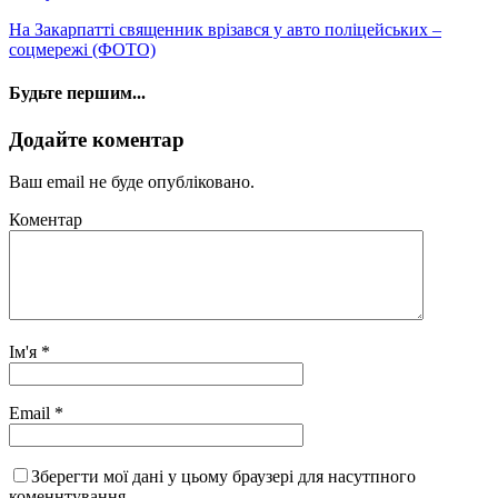
На Закарпатті священник врізався у авто поліцейських –
соцмережі (ФОТО)
Будьте першим...
Додайте коментар
Ваш email не буде опубліковано.
Коментар
Ім'я
*
Email
*
Зберегти мої дані у цьому браузері для насутпного
коменнтування.