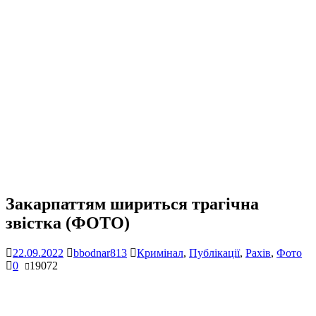
Закарпаттям шириться трагічна
звістка (ФОТО)
22.09.2022
bbodnar813
Кримінал
,
Публікації
,
Рахів
,
Фото
0
19072