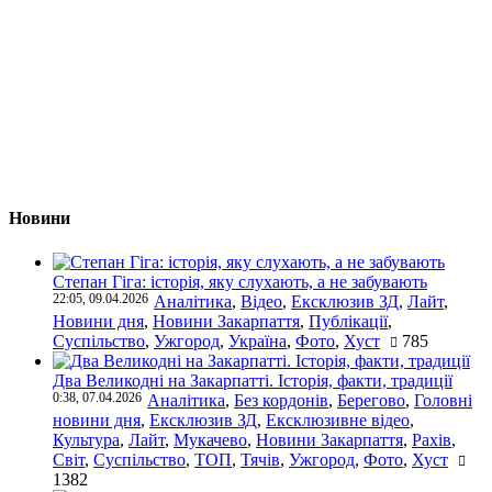
Новини
Степан Гіга: історія, яку слухають, а не забувають
22:05, 09.04.2026
Аналітика
,
Відео
,
Ексклюзив ЗД
,
Лайт
,
Новини дня
,
Новини Закарпаття
,
Публікації
,
Суспільство
,
Ужгород
,
Україна
,
Фото
,
Хуст
785
Два Великодні на Закарпатті. Історія, факти, традиції
0:38, 07.04.2026
Аналітика
,
Без кордонів
,
Берегово
,
Головні
новини дня
,
Ексклюзив ЗД
,
Ексклюзивне відео
,
Культура
,
Лайт
,
Мукачево
,
Новини Закарпаття
,
Рахів
,
Світ
,
Суспільство
,
ТОП
,
Тячів
,
Ужгород
,
Фото
,
Хуст
1382