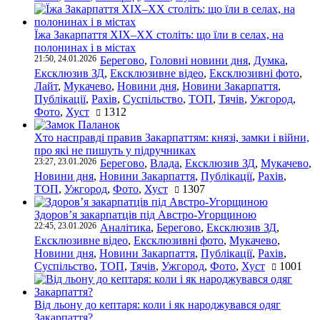
Їжа Закарпаття ХІХ–ХХ століть: що їли в селах, на
полонинах і в містах
21:50, 24.01.2026
Берегово
,
Головні новини дня
,
Думка
,
Ексклюзив ЗД
,
Ексклюзивне відео
,
Ексклюзивні фото
,
Лайт
,
Мукачево
,
Новини дня
,
Новини Закарпаття
,
Публікації
,
Рахів
,
Суспільство
,
ТОП
,
Тячів
,
Ужгород
,
Фото
,
Хуст
1312
Хто насправді правив Закарпаттям: князі, замки і війни,
про які не пишуть у підручниках
23:27, 23.01.2026
Берегово
,
Влада
,
Ексклюзив ЗД
,
Мукачево
,
Новини дня
,
Новини Закарпаття
,
Публікації
,
Рахів
,
ТОП
,
Ужгород
,
Фото
,
Хуст
1307
Здоров’я закарпатців під Австро-Угорщиною
22:45, 23.01.2026
Аналітика
,
Берегово
,
Ексклюзив ЗД
,
Ексклюзивне відео
,
Ексклюзивні фото
,
Мукачево
,
Новини дня
,
Новини Закарпаття
,
Публікації
,
Рахів
,
Суспільство
,
ТОП
,
Тячів
,
Ужгород
,
Фото
,
Хуст
1001
Від льону до кептаря: коли і як народжувався одяг
Закарпаття?