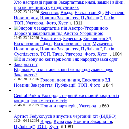
Хто насправді правив Закарпаттям: князі, замки і війни,
про які не пишуть у підручниках
23:27, 23.01.2026
Берегово
,
Влада
,
Ексклюзив ЗД
,
Мукачево
,
Новини дня
,
Новини Закарпаття
,
Публікації
,
Рахів
,
ТОП
,
Ужгород
,
Фото
,
Хуст
1311
Здоров’я закарпатців під Австро-Угорщиною
22:45, 23.01.2026
Аналітика
,
Берегово
,
Ексклюзив ЗД
,
Ексклюзивне відео
,
Ексклюзивні фото
,
Мукачево
,
Новини дня
,
Новини Закарпаття
,
Публікації
,
Рахів
,
Суспільство
,
ТОП
,
Тячів
,
Ужгород
,
Фото
,
Хуст
1004
Від льону до кептаря: коли і як народжувався одяг
Закарпаття?
23:02, 20.01.2026
Головні новини дня
,
Ексклюзив ЗД
,
Новини Закарпаття
,
Публікації
,
ТОП
,
Фото
844
Central Park в Ужгороді: перший житловий квартал із
концепцією «місто в місті»
20:46, 01.08.2025
Новини партнерів
,
Ужгород
869
Артист Fedykovych випустив черговий хіт (ВІДЕО)
22:24, 04.11.2024
Відео
,
Культура
,
Новини Закарпаття
,
Публікації
,
ТОП
,
Хуст
1981