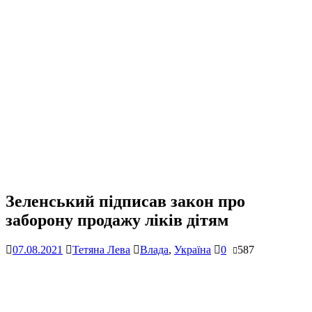
Зеленський підписав закон про
заборону продажу ліків дітям
07.08.2021
Тетяна Лева
Влада
,
Україна
0
587