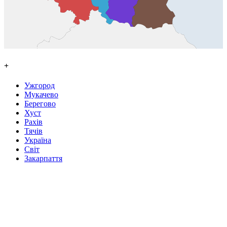
+
Ужгород
Мукачево
Берегово
Хуст
Рахів
Тячів
Україна
Світ
Закарпаття