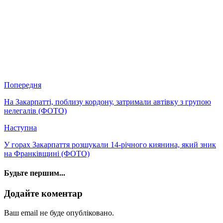
Попередня
На Закарпатті, поблизу кордону, затримали автівку з групою
нелегалів (ФОТО)
Наступна
У горах Закарпаття розшукали 14-річного киянина, який зник
на Франківщині (ФОТО)
Будьте першим...
Додайте коментар
Ваш email не буде опубліковано.