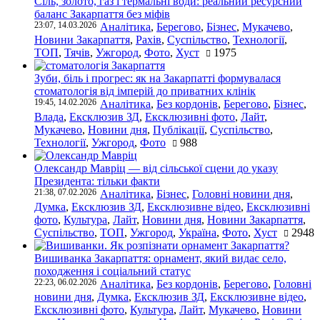
Сіль, золото, газ і термальні води: реальний ресурсний
баланс Закарпаття без міфів
23:07, 14.03.2026
Аналітика
,
Берегово
,
Бізнес
,
Мукачево
,
Новини Закарпаття
,
Рахів
,
Суспільство
,
Технології
,
ТОП
,
Тячів
,
Ужгород
,
Фото
,
Хуст
1975
Зуби, біль і прогрес: як на Закарпатті формувалася
стоматологія від імперій до приватних клінік
19:45, 14.02.2026
Аналітика
,
Без кордонів
,
Берегово
,
Бізнес
,
Влада
,
Ексклюзив ЗД
,
Ексклюзивні фото
,
Лайт
,
Мукачево
,
Новини дня
,
Публікації
,
Суспільство
,
Технології
,
Ужгород
,
Фото
988
Олександр Мавріц — від сільської сцени до указу
Президента: тільки факти
21:38, 07.02.2026
Аналітика
,
Бізнес
,
Головні новини дня
,
Думка
,
Ексклюзив ЗД
,
Ексклюзивне відео
,
Ексклюзивні
фото
,
Культура
,
Лайт
,
Новини дня
,
Новини Закарпаття
,
Суспільство
,
ТОП
,
Ужгород
,
Україна
,
Фото
,
Хуст
2948
Вишиванка Закарпаття: орнамент, який видає село,
походження і соціальний статус
22:23, 06.02.2026
Аналітика
,
Без кордонів
,
Берегово
,
Головні
новини дня
,
Думка
,
Ексклюзив ЗД
,
Ексклюзивне відео
,
Ексклюзивні фото
,
Культура
,
Лайт
,
Мукачево
,
Новини