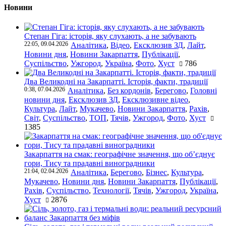
Новини
Степан Гіга: історія, яку слухають, а не забувають
22:05, 09.04.2026
Аналітика
,
Відео
,
Ексклюзив ЗД
,
Лайт
,
Новини дня
,
Новини Закарпаття
,
Публікації
,
Суспільство
,
Ужгород
,
Україна
,
Фото
,
Хуст
786
Два Великодні на Закарпатті. Історія, факти, традиції
0:38, 07.04.2026
Аналітика
,
Без кордонів
,
Берегово
,
Головні
новини дня
,
Ексклюзив ЗД
,
Ексклюзивне відео
,
Культура
,
Лайт
,
Мукачево
,
Новини Закарпаття
,
Рахів
,
Світ
,
Суспільство
,
ТОП
,
Тячів
,
Ужгород
,
Фото
,
Хуст
1385
Закарпаття на смак: географічне значення, що об’єднує
гори, Тису та прадавні виноградники
21:04, 02.04.2026
Аналітика
,
Берегово
,
Бізнес
,
Культура
,
Мукачево
,
Новини дня
,
Новини Закарпаття
,
Публікації
,
Рахів
,
Суспільство
,
Технології
,
Тячів
,
Ужгород
,
Україна
,
Хуст
2876