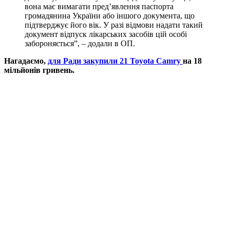
вона має вимагати пред’явлення паспорта
громадянина України або іншого документа, що
підтверджує його вік. У разі відмови надати такий
документ відпуск лікарських засобів цій особі
забороняється”, – додали в ОП.
Нагадаємо,
для Ради закупили 21 Toyota Camry
на 18
мільйонів гривень.