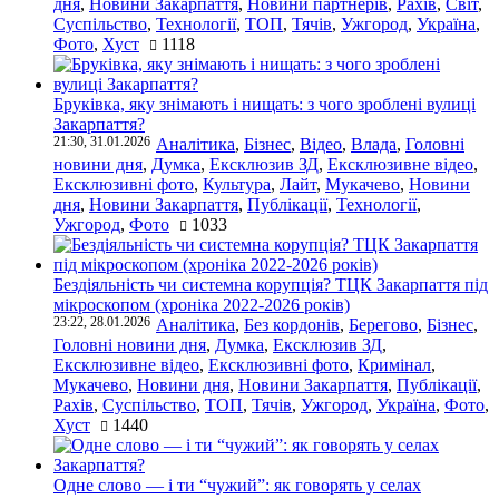
дня
,
Новини Закарпаття
,
Новини партнерів
,
Рахів
,
Світ
,
Суспільство
,
Технології
,
ТОП
,
Тячів
,
Ужгород
,
Україна
,
Фото
,
Хуст
1118
Бруківка, яку знімають і нищать: з чого зроблені вулиці
Закарпаття?
21:30, 31.01.2026
Аналітика
,
Бізнес
,
Відео
,
Влада
,
Головні
новини дня
,
Думка
,
Ексклюзив ЗД
,
Ексклюзивне відео
,
Ексклюзивні фото
,
Культура
,
Лайт
,
Мукачево
,
Новини
дня
,
Новини Закарпаття
,
Публікації
,
Технології
,
Ужгород
,
Фото
1033
Бездіяльність чи системна корупція? ТЦК Закарпаття під
мікроскопом (хроніка 2022-2026 років)
23:22, 28.01.2026
Аналітика
,
Без кордонів
,
Берегово
,
Бізнес
,
Головні новини дня
,
Думка
,
Ексклюзив ЗД
,
Ексклюзивне відео
,
Ексклюзивні фото
,
Кримінал
,
Мукачево
,
Новини дня
,
Новини Закарпаття
,
Публікації
,
Рахів
,
Суспільство
,
ТОП
,
Тячів
,
Ужгород
,
Україна
,
Фото
,
Хуст
1440
Одне слово — і ти “чужий”: як говорять у селах