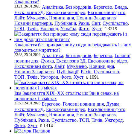
Закарпаття?
23:21, 26.01.2026
Аналітика
,
Без кордонів
,
Берегово
,
Влада
,
Ексклюзив ЗД
,
Ексклюзивне відео
,
Ексклюзивні фото
,
Лайт
,
Мукачево
,
Новини дня
,
Новини Закарпаття
,
Новини партнерів
,
Публікації
,
Рахів
,
Світ
,
Суспільство
,
ТОП
,
Тячів
,
Ужгород
,
Україна
,
Фото
,
Хуст
3219
Закарпаття без прикрас: чому сюди переїжджають і з чим
доводиться миритися?
22:33, 25.01.2026
Аналітика
,
Без кордонів
,
Берегово
,
Головні
новини дня
,
Думка
,
Ексклюзив ЗД
,
Ексклюзивне відео
,
Ексклюзивні фото
,
Лайт
,
Мукачево
,
Новини дня
,
Новини Закарпаття
,
Публікації
,
Рахів
,
Суспільство
,
ТОП
,
Тячів
,
Ужгород
,
Фото
,
Хуст
1091
Їжа Закарпаття ХІХ–ХХ століть: що їли в селах, на
полонинах і в містах
21:50, 24.01.2026
Берегово
,
Головні новини дня
,
Думка
,
Ексклюзив ЗД
,
Ексклюзивне відео
,
Ексклюзивні фото
,
Лайт
,
Мукачево
,
Новини дня
,
Новини Закарпаття
,
Публікації
,
Рахів
,
Суспільство
,
ТОП
,
Тячів
,
Ужгород
,
Фото
,
Хуст
1314