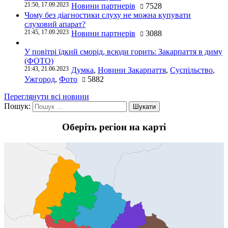
21:50, 17.09.2023
Новини партнерів
7528
Чому без діагностики слуху не можна купувати
слуховий апарат?
21:45, 17.09.2023
Новини партнерів
3088
У повітрі їдкий сморід, всюди горить: Закарпаття в диму
(ФОТО)
21:43, 21.06.2023
Думка
,
Новини Закарпаття
,
Суспільство
,
Ужгород
,
Фото
5882
Переглянути всі новини
Пошук:
Оберіть регіон на карті