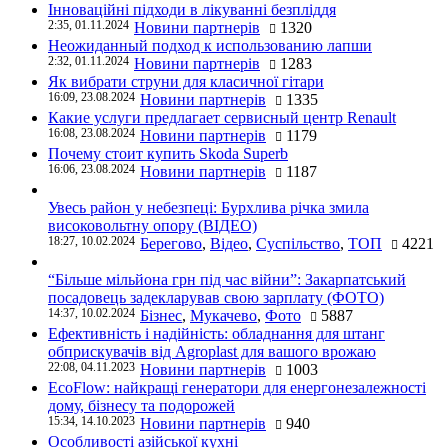
Інноваційні підходи в лікуванні безпліддя
2:35, 01.11.2024
Новини партнерів
1320
Неожиданный подход к использованию лапши
2:32, 01.11.2024
Новини партнерів
1283
Як вибрати струни для класичної гітари
16:09, 23.08.2024
Новини партнерів
1335
Какие услуги предлагает сервисный центр Renault
16:08, 23.08.2024
Новини партнерів
1179
Почему стоит купить Skoda Superb
16:06, 23.08.2024
Новини партнерів
1187
Увесь район у небезпеці: Бурхлива річка змила
високовольтну опору (ВІДЕО)
18:27, 10.02.2024
Берегово
,
Відео
,
Суспільство
,
ТОП
4221
“Більше мільйона грн під час війни”: Закарпатський
посадовець задекларував свою зарплату (ФОТО)
14:37, 10.02.2024
Бізнес
,
Мукачево
,
Фото
5887
Ефективність і надійність: обладнання для штанг
обприскувачів від Agroplast для вашого врожаю
22:08, 04.11.2023
Новини партнерів
1003
EcoFlow: найкращі генератори для енергонезалежності
дому, бізнесу та подорожей
15:34, 14.10.2023
Новини партнерів
940
Особливості азійської кухні