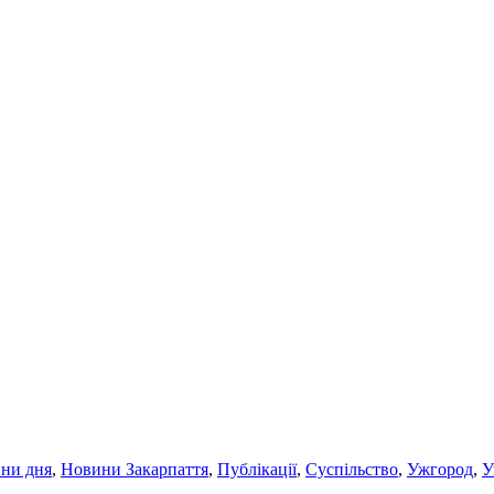
ни дня
,
Новини Закарпаття
,
Публікації
,
Суспільство
,
Ужгород
,
У