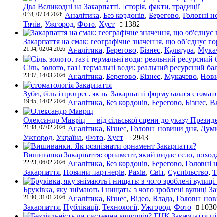
Два Великодні на Закарпатті. Історія, факти, традиції
0:38, 07.04.2026
Аналітика
,
Без кордонів
,
Берегово
,
Головні н
Тячів
,
Ужгород
,
Фото
,
Хуст
1382
Закарпаття на смак: географічне значення, що об’єднує г
21:04, 02.04.2026
Аналітика
,
Берегово
,
Бізнес
,
Культура
,
Мука
Сіль, золото, газ і термальні води: реальний ресурсний ба
23:07, 14.03.2026
Аналітика
,
Берегово
,
Бізнес
,
Мукачево
,
Нови
Зуби, біль і прогрес: як на Закарпатті формувалася стомат
19:45, 14.02.2026
Аналітика
,
Без кордонів
,
Берегово
,
Бізнес
,
В
Олександр Мавріц — від сільської сцени до указу Президе
21:38, 07.02.2026
Аналітика
,
Бізнес
,
Головні новини дня
,
Дум
Ужгород
,
Україна
,
Фото
,
Хуст
2943
Вишиванка Закарпаття: орнамент, який видає село, поход
22:23, 06.02.2026
Аналітика
,
Без кордонів
,
Берегово
,
Головні 
Закарпаття
,
Новини партнерів
,
Рахів
,
Світ
,
Суспільство
,
Т
Бруківка, яку знімають і нищать: з чого зроблені вулиці З
21:30, 31.01.2026
Аналітика
,
Бізнес
,
Відео
,
Влада
,
Головні нов
Закарпаття
,
Публікації
,
Технології
,
Ужгород
,
Фото
1030