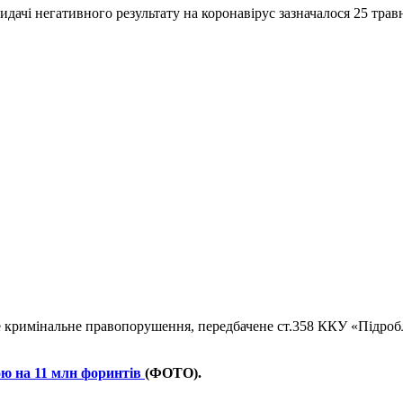
дачі негативного результату на коронавірус зазначалося 25 травн
 кримінальне правопорушення, передбачене ст.358 ККУ «Підробле
ою на 11 млн форинтів
(ФОТО).