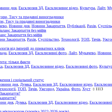
овини дня
,
Ексклюзив ЗД
,
Ексклюзивне відео
,
Культура
,
Лайт
,
Му
ори, Тису та прадавні виноградники
чево
,
Новини дня
,
Новини Закарпаття
,
Публікації
,
Рахів
,
Суспіль
ланс Закарпаття без міфів
ни Закарпаття
,
Рахів
,
Суспільство
,
Технології
,
ТОП
,
Тячів
,
Ужго
ологія від імперій до приватних клінік
лада
,
Ексклюзив ЗД
,
Ексклюзивні фото
,
Лайт
,
Мукачево
,
Новини
нта: тільки факти
ка
,
Ексклюзив ЗД
,
Ексклюзивне відео
,
Ексклюзивні фото
,
Культу
ження і соціальний статус
новини дня
,
Думка
,
Ексклюзив ЗД
,
Ексклюзивне відео
,
Ексклюзив
ехнології
,
ТОП
,
Тячів
,
Ужгород
,
Україна
,
Фото
,
Хуст
1113
акарпаття?
ини дня
,
Думка
,
Ексклюзив ЗД
,
Ексклюзивне відео
,
Ексклюзивні