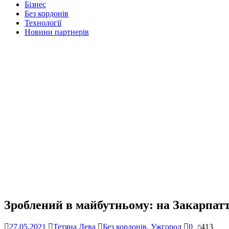
Бізнес
Без кордонів
Технології
Новини партнерів
Зроблений в майбутньому: на Закарпатт
27.05.2021
Тетяна Лева
Без кордонів
,
Ужгород
0
413