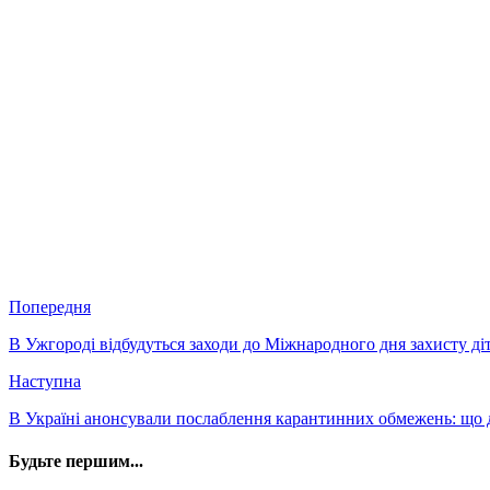
Попередня
В Ужгороді відбудуться заходи до Міжнародного дня захисту д
Наступна
В Україні анонсували послаблення карантинних обмежень: що 
Будьте першим...