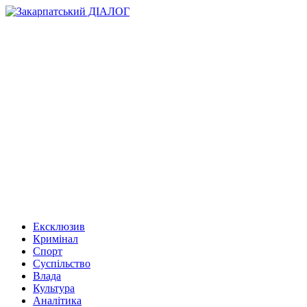
Ексклюзив
Кримінал
Спорт
Суспільство
Влада
Культура
Аналітика