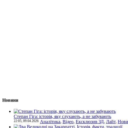
Новини
Степан Гіга: історія, яку слухають, а не забувають
22:05, 09.04.2026
Аналітика
,
Відео
,
Ексклюзив ЗД
,
Лайт
,
Нови