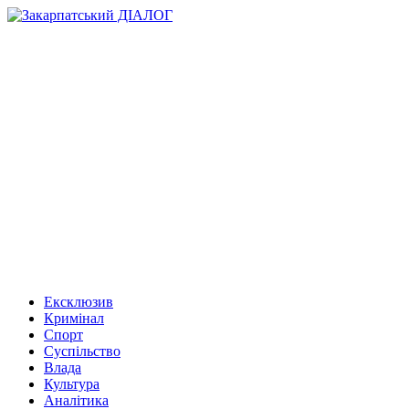
Ексклюзив
Кримінал
Спорт
Суспільство
Влада
Культура
Аналітика