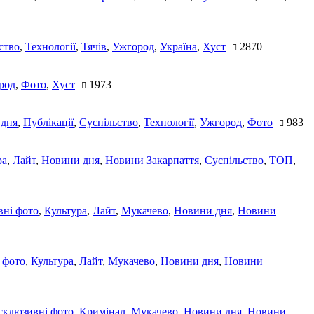
ство
,
Технології
,
Тячів
,
Ужгород
,
Україна
,
Хуст
2870
род
,
Фото
,
Хуст
1973
 дня
,
Публікації
,
Суспільство
,
Технології
,
Ужгород
,
Фото
983
ра
,
Лайт
,
Новини дня
,
Новини Закарпаття
,
Суспільство
,
ТОП
,
ні фото
,
Культура
,
Лайт
,
Мукачево
,
Новини дня
,
Новини
 фото
,
Культура
,
Лайт
,
Мукачево
,
Новини дня
,
Новини
склюзивні фото
,
Кримінал
,
Мукачево
,
Новини дня
,
Новини