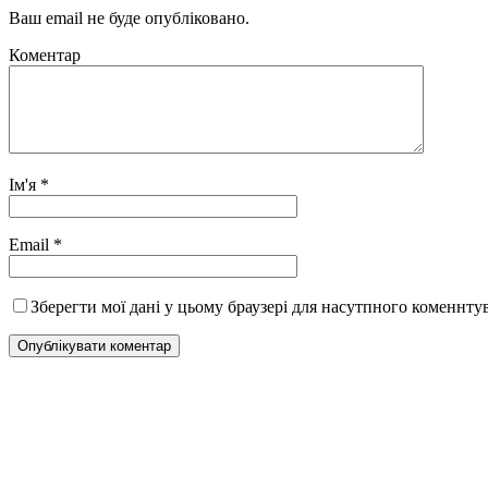
Ваш email не буде опубліковано.
Коментар
Ім'я
*
Email
*
Зберегти мої дані у цьому браузері для насутпного коменнту