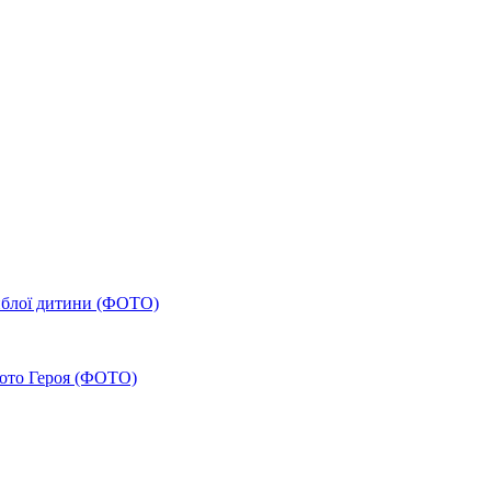
гиблої дитини (ФОТО)
 фото Героя (ФОТО)