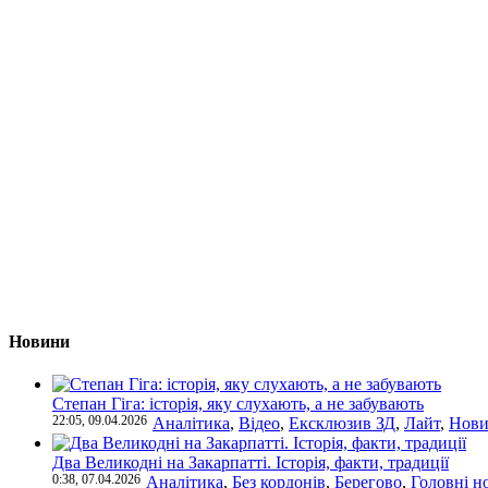
Новини
Степан Гіга: історія, яку слухають, а не забувають
22:05, 09.04.2026
Аналітика
,
Відео
,
Ексклюзив ЗД
,
Лайт
,
Нови
Два Великодні на Закарпатті. Історія, факти, традиції
0:38, 07.04.2026
Аналітика
,
Без кордонів
,
Берегово
,
Головні н