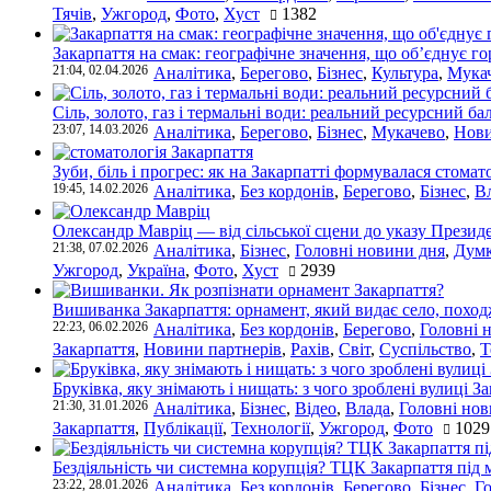
Тячів
,
Ужгород
,
Фото
,
Хуст
1382
Закарпаття на смак: географічне значення, що об’єднує г
21:04, 02.04.2026
Аналітика
,
Берегово
,
Бізнес
,
Культура
,
Мука
Сіль, золото, газ і термальні води: реальний ресурсний ба
23:07, 14.03.2026
Аналітика
,
Берегово
,
Бізнес
,
Мукачево
,
Нови
Зуби, біль і прогрес: як на Закарпатті формувалася стомат
19:45, 14.02.2026
Аналітика
,
Без кордонів
,
Берегово
,
Бізнес
,
В
Олександр Мавріц — від сільської сцени до указу Президе
21:38, 07.02.2026
Аналітика
,
Бізнес
,
Головні новини дня
,
Дум
Ужгород
,
Україна
,
Фото
,
Хуст
2939
Вишиванка Закарпаття: орнамент, який видає село, поход
22:23, 06.02.2026
Аналітика
,
Без кордонів
,
Берегово
,
Головні 
Закарпаття
,
Новини партнерів
,
Рахів
,
Світ
,
Суспільство
,
Т
Бруківка, яку знімають і нищать: з чого зроблені вулиці З
21:30, 31.01.2026
Аналітика
,
Бізнес
,
Відео
,
Влада
,
Головні нов
Закарпаття
,
Публікації
,
Технології
,
Ужгород
,
Фото
1029
Бездіяльність чи системна корупція? ТЦК Закарпаття під 
23:22, 28.01.2026
Аналітика
,
Без кордонів
,
Берегово
,
Бізнес
,
Г