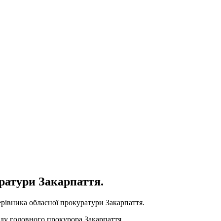
ратури Закарпаття.
ерівника обласної прокуратури Закарпаття.
ду головного прокурора Закарпаття.