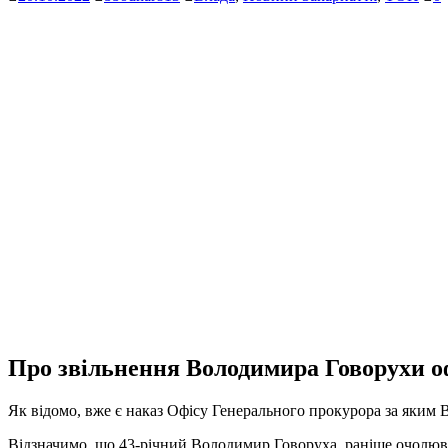
Про звільнення Володимира Говорухи оф
Як відомо, вже є наказ Офісу Генерального прокурора за яким 
Відзначимо, що 43-річний Володимир Говоруха, раніше очолюва