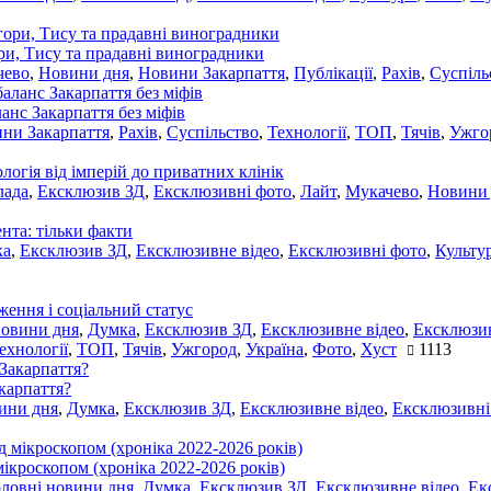
ори, Тису та прадавні виноградники
чево
,
Новини дня
,
Новини Закарпаття
,
Публікації
,
Рахів
,
Суспіль
ланс Закарпаття без міфів
ни Закарпаття
,
Рахів
,
Суспільство
,
Технології
,
ТОП
,
Тячів
,
Ужго
ологія від імперій до приватних клінік
лада
,
Ексклюзив ЗД
,
Ексклюзивні фото
,
Лайт
,
Мукачево
,
Новини
нта: тільки факти
ка
,
Ексклюзив ЗД
,
Ексклюзивне відео
,
Ексклюзивні фото
,
Культу
ження і соціальний статус
новини дня
,
Думка
,
Ексклюзив ЗД
,
Ексклюзивне відео
,
Ексклюзив
ехнології
,
ТОП
,
Тячів
,
Ужгород
,
Україна
,
Фото
,
Хуст
1113
акарпаття?
ини дня
,
Думка
,
Ексклюзив ЗД
,
Ексклюзивне відео
,
Ексклюзивні
мікроскопом (хроніка 2022-2026 років)
оловні новини дня
,
Думка
,
Ексклюзив ЗД
,
Ексклюзивне відео
,
Ек