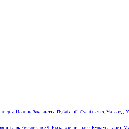
ни дня
,
Новини Закарпаття
,
Публікації
,
Суспільство
,
Ужгород
,
У
овини дня
,
Ексклюзив ЗД
,
Ексклюзивне відео
,
Культура
,
Лайт
,
Му