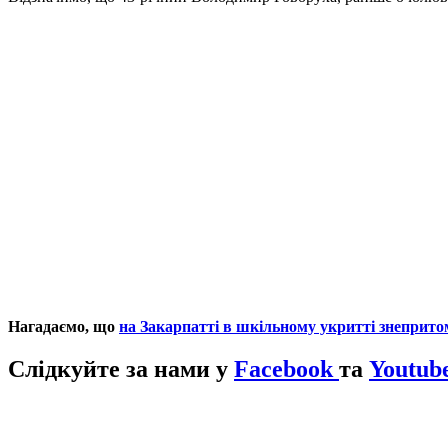
Нагадаємо, що
на Закарпатті в шкільному укритті знеприт
Слідкуйте за нами у
Facebook
та
Youtube