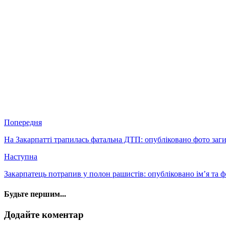
Попередня
На Закарпатті трапилась фатальна ДТП: опубліковано фото за
Наступна
Закарпатець потрапив у полон рашистів: опубліковано ім’я та
Будьте першим...
Додайте коментар