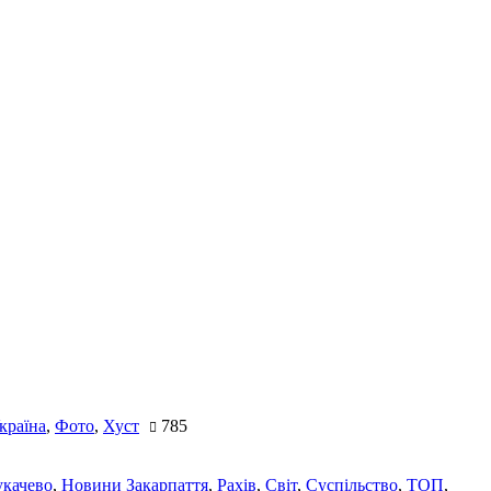
країна
,
Фото
,
Хуст
785
качево
,
Новини Закарпаття
,
Рахів
,
Світ
,
Суспільство
,
ТОП
,