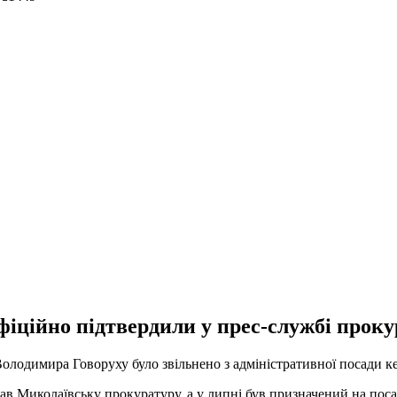
іційно підтвердили у прес-службі проку
Володимира Говоруху було звільнено з адміністративної посади к
в Миколаївську прокуратуру, а у липні був призначений на поса