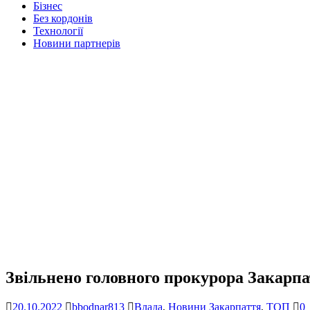
Бізнес
Без кордонів
Технології
Новини партнерів
Звільнено головного прокурора Закарп
20.10.2022
bbodnar813
Влада
,
Новини Закарпаття
,
ТОП
0