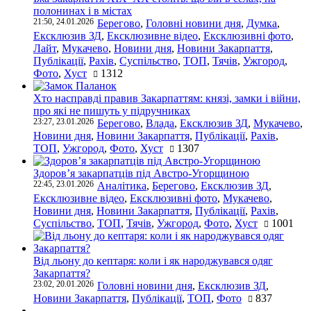
полонинах і в містах
21:50, 24.01.2026
Берегово
,
Головні новини дня
,
Думка
,
Ексклюзив ЗД
,
Ексклюзивне відео
,
Ексклюзивні фото
,
Лайт
,
Мукачево
,
Новини дня
,
Новини Закарпаття
,
Публікації
,
Рахів
,
Суспільство
,
ТОП
,
Тячів
,
Ужгород
,
Фото
,
Хуст
1312
Хто насправді правив Закарпаттям: князі, замки і війни,
про які не пишуть у підручниках
23:27, 23.01.2026
Берегово
,
Влада
,
Ексклюзив ЗД
,
Мукачево
,
Новини дня
,
Новини Закарпаття
,
Публікації
,
Рахів
,
ТОП
,
Ужгород
,
Фото
,
Хуст
1307
Здоров’я закарпатців під Австро-Угорщиною
22:45, 23.01.2026
Аналітика
,
Берегово
,
Ексклюзив ЗД
,
Ексклюзивне відео
,
Ексклюзивні фото
,
Мукачево
,
Новини дня
,
Новини Закарпаття
,
Публікації
,
Рахів
,
Суспільство
,
ТОП
,
Тячів
,
Ужгород
,
Фото
,
Хуст
1001
Від льону до кептаря: коли і як народжувався одяг
Закарпаття?
23:02, 20.01.2026
Головні новини дня
,
Ексклюзив ЗД
,
Новини Закарпаття
,
Публікації
,
ТОП
,
Фото
837