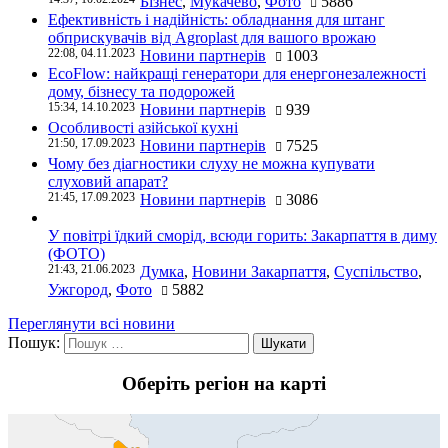
Бізнес
,
Мукачево
,
Фото
5886
Ефективність і надійність: обладнання для штанг
обприскувачів від Agroplast для вашого врожаю
22:08, 04.11.2023
Новини партнерів
1003
EcoFlow: найкращі генератори для енергонезалежності
дому, бізнесу та подорожей
15:34, 14.10.2023
Новини партнерів
939
Особливості азійської кухні
21:50, 17.09.2023
Новини партнерів
7525
Чому без діагностики слуху не можна купувати
слуховий апарат?
21:45, 17.09.2023
Новини партнерів
3086
У повітрі їдкий сморід, всюди горить: Закарпаття в диму
(ФОТО)
21:43, 21.06.2023
Думка
,
Новини Закарпаття
,
Суспільство
,
Ужгород
,
Фото
5882
Переглянути всі новини
Пошук:
Оберіть регіон на карті