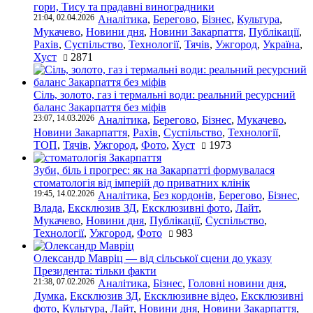
гори, Тису та прадавні виноградники
21:04, 02.04.2026
Аналітика
,
Берегово
,
Бізнес
,
Культура
,
Мукачево
,
Новини дня
,
Новини Закарпаття
,
Публікації
,
Рахів
,
Суспільство
,
Технології
,
Тячів
,
Ужгород
,
Україна
,
Хуст
2871
Сіль, золото, газ і термальні води: реальний ресурсний
баланс Закарпаття без міфів
23:07, 14.03.2026
Аналітика
,
Берегово
,
Бізнес
,
Мукачево
,
Новини Закарпаття
,
Рахів
,
Суспільство
,
Технології
,
ТОП
,
Тячів
,
Ужгород
,
Фото
,
Хуст
1973
Зуби, біль і прогрес: як на Закарпатті формувалася
стоматологія від імперій до приватних клінік
19:45, 14.02.2026
Аналітика
,
Без кордонів
,
Берегово
,
Бізнес
,
Влада
,
Ексклюзив ЗД
,
Ексклюзивні фото
,
Лайт
,
Мукачево
,
Новини дня
,
Публікації
,
Суспільство
,
Технології
,
Ужгород
,
Фото
983
Олександр Мавріц — від сільської сцени до указу
Президента: тільки факти
21:38, 07.02.2026
Аналітика
,
Бізнес
,
Головні новини дня
,
Думка
,
Ексклюзив ЗД
,
Ексклюзивне відео
,
Ексклюзивні
фото
,
Культура
,
Лайт
,
Новини дня
,
Новини Закарпаття
,