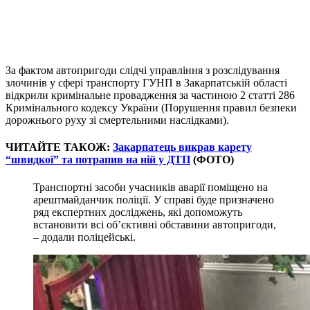
За фактом автопригоди слідчі управління з розслідування
злочинів у сфері транспорту ГУНП в Закарпатській області
відкрили кримінальне провадження за частиною 2 статті 286
Кримінального кодексу України (Порушення правил безпеки
дорожнього руху зі смертельними наслідками).
ЧИТАЙТЕ ТАКОЖ:
Закарпатець викрав карету
“швидкої” та потрапив на ній у ДТП
(ФОТО)
Транспортні засоби учасників аварії поміщено на
арештмайданчик поліції. У справі буде призначено
ряд експертних досліджень, які допоможуть
встановити всі об’єктивні обставини автопригоди,
– додали поліцейські.