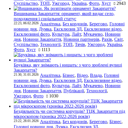
Суспільство
,
ТОП
,
Ужгород
,
Україна
,
Фото
,
Хуст
2943
Вишиванка Закарпаття: орнамент, який видає село,
походження і соціальний статус
22:23, 06.02.2026
Аналітика
,
Без кордонів
,
Берегово
,
Головні
новини дня
,
Думка
,
Ексклюзив ЗД
,
Ексклюзивне відео
,
Ексклюзивні фото
,
Культура
,
Лайт
,
Мукачево
,
Новини
дня
,
Новини Закарпаття
,
Новини партнерів
,
Рахів
,
Світ
,
Суспільство
,
Технології
,
ТОП
,
Тячів
,
Ужгород
,
Україна
,
Фото
,
Хуст
1113
Бруківка, яку знімають і нищать: з чого зроблені вулиці
Закарпаття?
21:30, 31.01.2026
Аналітика
,
Бізнес
,
Відео
,
Влада
,
Головні
новини дня
,
Думка
,
Ексклюзив ЗД
,
Ексклюзивне відео
,
Ексклюзивні фото
,
Культура
,
Лайт
,
Мукачево
,
Новини
дня
,
Новини Закарпаття
,
Публікації
,
Технології
,
Ужгород
,
Фото
1030
Бездіяльність чи системна корупція? ТЦК Закарпаття під
мікроскопом (хроніка 2022-2026 років)
23:22, 28.01.2026
Аналітика
,
Без кордонів
,
Берегово
,
Бізнес
,
Головні новини дня
,
Думка
,
Ексклюзив ЗД
,