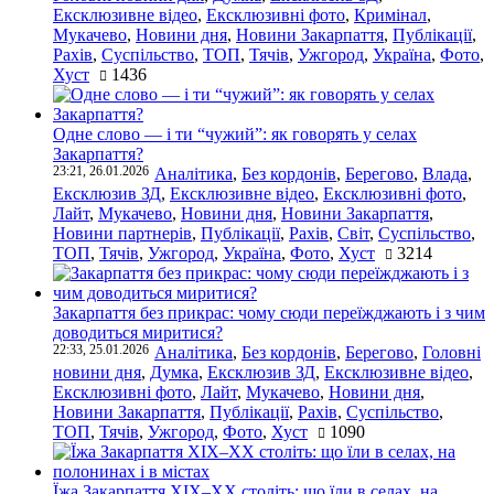
Ексклюзивне відео
,
Ексклюзивні фото
,
Кримінал
,
Мукачево
,
Новини дня
,
Новини Закарпаття
,
Публікації
,
Рахів
,
Суспільство
,
ТОП
,
Тячів
,
Ужгород
,
Україна
,
Фото
,
Хуст
1436
Одне слово — і ти “чужий”: як говорять у селах
Закарпаття?
23:21, 26.01.2026
Аналітика
,
Без кордонів
,
Берегово
,
Влада
,
Ексклюзив ЗД
,
Ексклюзивне відео
,
Ексклюзивні фото
,
Лайт
,
Мукачево
,
Новини дня
,
Новини Закарпаття
,
Новини партнерів
,
Публікації
,
Рахів
,
Світ
,
Суспільство
,
ТОП
,
Тячів
,
Ужгород
,
Україна
,
Фото
,
Хуст
3214
Закарпаття без прикрас: чому сюди переїжджають і з чим
доводиться миритися?
22:33, 25.01.2026
Аналітика
,
Без кордонів
,
Берегово
,
Головні
новини дня
,
Думка
,
Ексклюзив ЗД
,
Ексклюзивне відео
,
Ексклюзивні фото
,
Лайт
,
Мукачево
,
Новини дня
,
Новини Закарпаття
,
Публікації
,
Рахів
,
Суспільство
,
ТОП
,
Тячів
,
Ужгород
,
Фото
,
Хуст
1090
Їжа Закарпаття ХІХ–ХХ століть: що їли в селах, на