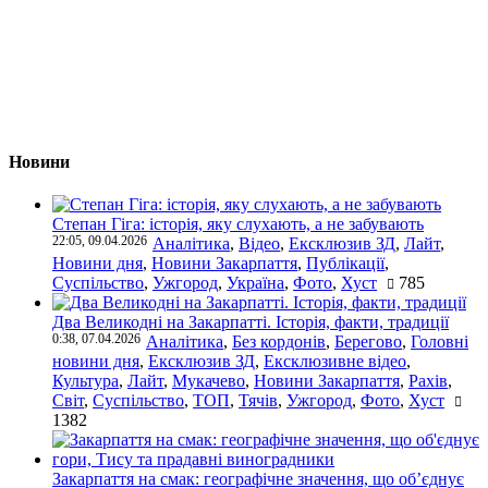
Новини
Степан Гіга: історія, яку слухають, а не забувають
22:05, 09.04.2026
Аналітика
,
Відео
,
Ексклюзив ЗД
,
Лайт
,
Новини дня
,
Новини Закарпаття
,
Публікації
,
Суспільство
,
Ужгород
,
Україна
,
Фото
,
Хуст
785
Два Великодні на Закарпатті. Історія, факти, традиції
0:38, 07.04.2026
Аналітика
,
Без кордонів
,
Берегово
,
Головні
новини дня
,
Ексклюзив ЗД
,
Ексклюзивне відео
,
Культура
,
Лайт
,
Мукачево
,
Новини Закарпаття
,
Рахів
,
Світ
,
Суспільство
,
ТОП
,
Тячів
,
Ужгород
,
Фото
,
Хуст
1382
Закарпаття на смак: географічне значення, що об’єднує