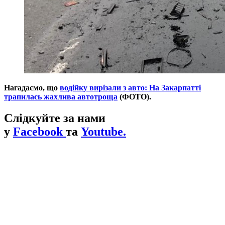
Нагадаємо, що
водійку вирізали з авто: На Закарпатті
трапилась жахлива автотроща
(ФОТО).
Слідкуйте за нами
у
Facebook
та
Youtube.