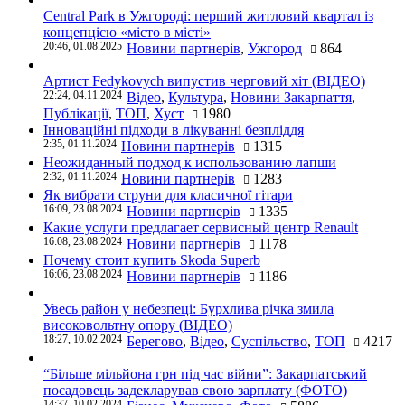
Central Park в Ужгороді: перший житловий квартал із
концепцією «місто в місті»
20:46, 01.08.2025
Новини партнерів
,
Ужгород
864
Артист Fedykovych випустив черговий хіт (ВІДЕО)
22:24, 04.11.2024
Відео
,
Культура
,
Новини Закарпаття
,
Публікації
,
ТОП
,
Хуст
1980
Інноваційні підходи в лікуванні безпліддя
2:35, 01.11.2024
Новини партнерів
1315
Неожиданный подход к использованию лапши
2:32, 01.11.2024
Новини партнерів
1283
Як вибрати струни для класичної гітари
16:09, 23.08.2024
Новини партнерів
1335
Какие услуги предлагает сервисный центр Renault
16:08, 23.08.2024
Новини партнерів
1178
Почему стоит купить Skoda Superb
16:06, 23.08.2024
Новини партнерів
1186
Увесь район у небезпеці: Бурхлива річка змила
високовольтну опору (ВІДЕО)
18:27, 10.02.2024
Берегово
,
Відео
,
Суспільство
,
ТОП
4217
“Більше мільйона грн під час війни”: Закарпатський
посадовець задекларував свою зарплату (ФОТО)
14:37, 10.02.2024