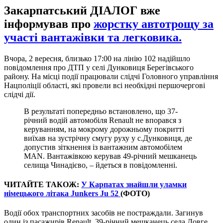
Закарпатський ДІАЛОГ вже
інформував про
жорстку автотрощу за
участі вантажівки та легковика.
Вчора, 2 вересня, близько 17:00 на лінію 102 надійшло
повідомлення про ДТП у селі Дунковиця Берегівського
району. На місці події працювали слідчі Головного управління
Нацполіції області, які провели всі необхідні першочергові
слідчі дії.
В результаті попередньо встановлено, що 37-
річний водій автомобіля Renault не впорався з
керуванням, на мокрому дорожньому покритті
виїхав на зустрічну смугу руху у с.Дунковиця, де
допустив зіткнення із вантажним автомобілем
MAN. Вантажівкою керував 49-річний мешканець
селища Чинадієво, – йдеться в повідомленні.
ЧИТАЙТЕ ТАКОЖ:
У Карпатах знайшли уламки
німецького літака Junkers Ju 52
(ФОТО)
Водії обох транспортних засобів не постраждали. Загинув
один із пасажирів Renault, 39-річний мешканець села Довге.