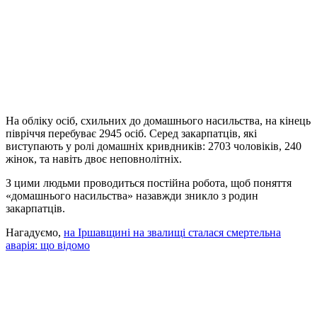
На обліку осіб, схильних до домашнього насильства, на кінець
півріччя перебуває 2945 осіб. Серед закарпатців, які
виступають у ролі домашніх кривдників: 2703 чоловіків, 240
жінок, та навіть двоє неповнолітніх.
З цими людьми проводиться постійна робота, щоб поняття
«домашнього насильства» назавжди зникло з родин
закарпатців.
Нагадуємо,
на Іршавщині на звалищі сталася смертельна
аварія: що відомо