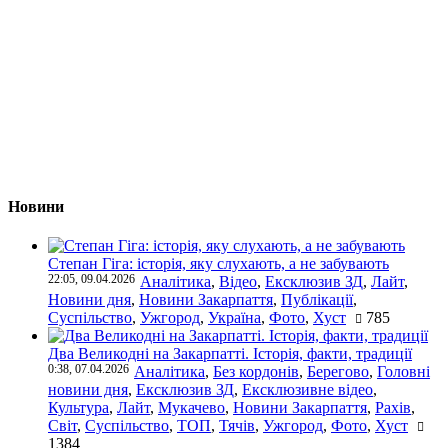
Новини
Степан Гіга: історія, яку слухають, а не забувають
22:05, 09.04.2026
Аналітика
,
Відео
,
Ексклюзив ЗД
,
Лайт
,
Новини дня
,
Новини Закарпаття
,
Публікації
,
Суспільство
,
Ужгород
,
Україна
,
Фото
,
Хуст
785
Два Великодні на Закарпатті. Історія, факти, традиції
0:38, 07.04.2026
Аналітика
,
Без кордонів
,
Берегово
,
Головні
новини дня
,
Ексклюзив ЗД
,
Ексклюзивне відео
,
Культура
,
Лайт
,
Мукачево
,
Новини Закарпаття
,
Рахів
,
Світ
,
Суспільство
,
ТОП
,
Тячів
,
Ужгород
,
Фото
,
Хуст
1384