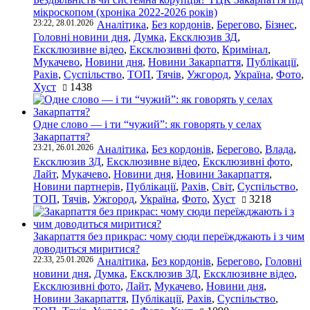
мікроскопом (хроніка 2022-2026 років)
23:22, 28.01.2026
Аналітика
,
Без кордонів
,
Берегово
,
Бізнес
,
Головні новини дня
,
Думка
,
Ексклюзив ЗД
,
Ексклюзивне відео
,
Ексклюзивні фото
,
Кримінал
,
Мукачево
,
Новини дня
,
Новини Закарпаття
,
Публікації
,
Рахів
,
Суспільство
,
ТОП
,
Тячів
,
Ужгород
,
Україна
,
Фото
,
Хуст
1438
Одне слово — і ти “чужий”: як говорять у селах
Закарпаття?
23:21, 26.01.2026
Аналітика
,
Без кордонів
,
Берегово
,
Влада
,
Ексклюзив ЗД
,
Ексклюзивне відео
,
Ексклюзивні фото
,
Лайт
,
Мукачево
,
Новини дня
,
Новини Закарпаття
,
Новини партнерів
,
Публікації
,
Рахів
,
Світ
,
Суспільство
,
ТОП
,
Тячів
,
Ужгород
,
Україна
,
Фото
,
Хуст
3218
Закарпаття без прикрас: чому сюди переїжджають і з чим
доводиться миритися?
22:33, 25.01.2026
Аналітика
,
Без кордонів
,
Берегово
,
Головні
новини дня
,
Думка
,
Ексклюзив ЗД
,
Ексклюзивне відео
,
Ексклюзивні фото
,
Лайт
,
Мукачево
,
Новини дня
,
Новини Закарпаття
,
Публікації
,
Рахів
,
Суспільство
,