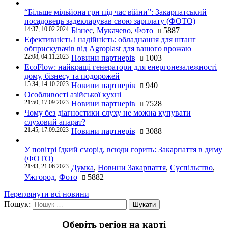
“Більше мільйона грн під час війни”: Закарпатський
посадовець задекларував свою зарплату (ФОТО)
14:37, 10.02.2024
Бізнес
,
Мукачево
,
Фото
5887
Ефективність і надійність: обладнання для штанг
обприскувачів від Agroplast для вашого врожаю
22:08, 04.11.2023
Новини партнерів
1003
EcoFlow: найкращі генератори для енергонезалежності
дому, бізнесу та подорожей
15:34, 14.10.2023
Новини партнерів
940
Особливості азійської кухні
21:50, 17.09.2023
Новини партнерів
7528
Чому без діагностики слуху не можна купувати
слуховий апарат?
21:45, 17.09.2023
Новини партнерів
3088
У повітрі їдкий сморід, всюди горить: Закарпаття в диму
(ФОТО)
21:43, 21.06.2023
Думка
,
Новини Закарпаття
,
Суспільство
,
Ужгород
,
Фото
5882
Переглянути всі новини
Пошук:
Оберіть регіон на карті