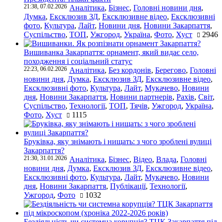
21:38, 07.02.2026
Аналітика
,
Бізнес
,
Головні новини дня
,
Думка
,
Ексклюзив ЗД
,
Ексклюзивне відео
,
Ексклюзивні
фото
,
Культура
,
Лайт
,
Новини дня
,
Новини Закарпаття
,
Суспільство
,
ТОП
,
Ужгород
,
Україна
,
Фото
,
Хуст
2946
Вишиванка Закарпаття: орнамент, який видає село,
походження і соціальний статус
22:23, 06.02.2026
Аналітика
,
Без кордонів
,
Берегово
,
Головні
новини дня
,
Думка
,
Ексклюзив ЗД
,
Ексклюзивне відео
,
Ексклюзивні фото
,
Культура
,
Лайт
,
Мукачево
,
Новини
дня
,
Новини Закарпаття
,
Новини партнерів
,
Рахів
,
Світ
,
Суспільство
,
Технології
,
ТОП
,
Тячів
,
Ужгород
,
Україна
,
Фото
,
Хуст
1115
Бруківка, яку знімають і нищать: з чого зроблені вулиці
Закарпаття?
21:30, 31.01.2026
Аналітика
,
Бізнес
,
Відео
,
Влада
,
Головні
новини дня
,
Думка
,
Ексклюзив ЗД
,
Ексклюзивне відео
,
Ексклюзивні фото
,
Культура
,
Лайт
,
Мукачево
,
Новини
дня
,
Новини Закарпаття
,
Публікації
,
Технології
,
Ужгород
,
Фото
1032
Бездіяльність чи системна корупція? ТЦК Закарпаття під