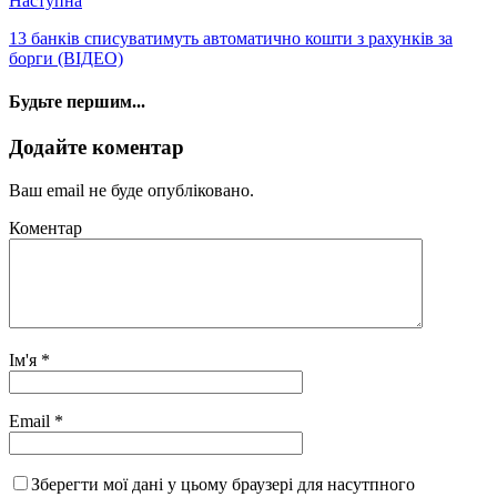
Наступна
13 банків списуватимуть автоматично кошти з рахунків за
борги (ВІДЕО)
Будьте першим...
Додайте коментар
Ваш email не буде опубліковано.
Коментар
Ім'я
*
Email
*
Зберегти мої дані у цьому браузері для насутпного