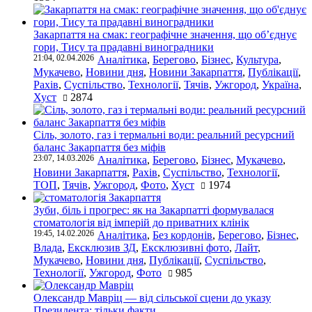
Закарпаття на смак: географічне значення, що об’єднує
гори, Тису та прадавні виноградники
21:04, 02.04.2026
Аналітика
,
Берегово
,
Бізнес
,
Культура
,
Мукачево
,
Новини дня
,
Новини Закарпаття
,
Публікації
,
Рахів
,
Суспільство
,
Технології
,
Тячів
,
Ужгород
,
Україна
,
Хуст
2874
Сіль, золото, газ і термальні води: реальний ресурсний
баланс Закарпаття без міфів
23:07, 14.03.2026
Аналітика
,
Берегово
,
Бізнес
,
Мукачево
,
Новини Закарпаття
,
Рахів
,
Суспільство
,
Технології
,
ТОП
,
Тячів
,
Ужгород
,
Фото
,
Хуст
1974
Зуби, біль і прогрес: як на Закарпатті формувалася
стоматологія від імперій до приватних клінік
19:45, 14.02.2026
Аналітика
,
Без кордонів
,
Берегово
,
Бізнес
,
Влада
,
Ексклюзив ЗД
,
Ексклюзивні фото
,
Лайт
,
Мукачево
,
Новини дня
,
Публікації
,
Суспільство
,
Технології
,
Ужгород
,
Фото
985
Олександр Мавріц — від сільської сцени до указу
Президента: тільки факти