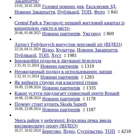
Закарпаття?
23:02, 20.01.2026
Головні новини дня
,
Ексклюзив ЗД
,
Новини Закарпаття
,
Публікації
,
ТОП
,
Фото
841
Central Park в Ужгороді: перший житловий квартал із
концепцією «місто в місті»
20:46, 01.08.2025
Новини партнерів
,
Ужгород
869
Артист Fedykovych випустив черговий хіт (ВІДЕО)
22:24, 04.11.2024
Відео
,
Культура
,
Новини Закарпаття
,
Публікації
,
ТОП
,
Хуст
1981
Інноваційні підходи в лікуванні безпліддя
2:35, 01.11.2024
Новини партнерів
1319
Неожиданный подход к использованию лапши
2:32, 01.11.2024
Новини партнерів
1283
Як вибрати струни для класичної гітари
16:09, 23.08.2024
Новини партнерів
1335
Какие услуги предлагает сервисный центр Renault
16:08, 23.08.2024
Новини партнерів
1178
Почему стоит купить Skoda Superb
16:06, 23.08.2024
Новини партнерів
1187
Увесь район у небезпеці: Бурхлива річка змила
високовольтну опору (ВІДЕО)
18:27, 10.02.2024
Берегово
,
Відео
,
Суспільство
,
ТОП
4218