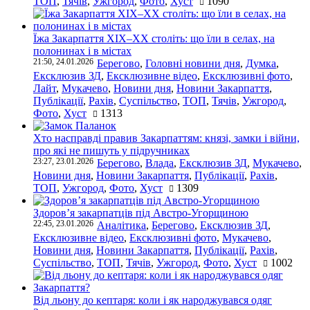
ТОП
,
Тячів
,
Ужгород
,
Фото
,
Хуст
1090
Їжа Закарпаття ХІХ–ХХ століть: що їли в селах, на
полонинах і в містах
21:50, 24.01.2026
Берегово
,
Головні новини дня
,
Думка
,
Ексклюзив ЗД
,
Ексклюзивне відео
,
Ексклюзивні фото
,
Лайт
,
Мукачево
,
Новини дня
,
Новини Закарпаття
,
Публікації
,
Рахів
,
Суспільство
,
ТОП
,
Тячів
,
Ужгород
,
Фото
,
Хуст
1313
Хто насправді правив Закарпаттям: князі, замки і війни,
про які не пишуть у підручниках
23:27, 23.01.2026
Берегово
,
Влада
,
Ексклюзив ЗД
,
Мукачево
,
Новини дня
,
Новини Закарпаття
,
Публікації
,
Рахів
,
ТОП
,
Ужгород
,
Фото
,
Хуст
1309
Здоров’я закарпатців під Австро-Угорщиною
22:45, 23.01.2026
Аналітика
,
Берегово
,
Ексклюзив ЗД
,
Ексклюзивне відео
,
Ексклюзивні фото
,
Мукачево
,
Новини дня
,
Новини Закарпаття
,
Публікації
,
Рахів
,
Суспільство
,
ТОП
,
Тячів
,
Ужгород
,
Фото
,
Хуст
1002
Від льону до кептаря: коли і як народжувався одяг