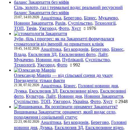
Сіль, золото, газ і термальні води: реальний ресурсний
баланс Закарпаття без міфів
23:07, 14.03.2026
Аналітика
,
Берегово
,
Бізнес
,
Мукачево
,
Новини Закарпаття
,
Рахів
,
Суспільство
,
Технології
,
ТОП
,
Тячів
,
Ужгород
,
Фото
,
Хуст
1976
Зуби, біль і прогрес: як на Закарпатті формувалася
стоматологія від імперій до приватних клінік
19:45, 14.02.2026
Аналітика
,
Без кордонів
,
Берегово
,
Бізнес
,
Влада
,
Ексклюзив ЗД
,
Ексклюзивні фото
,
Лайт
,
Мукачево
,
Новини дня
,
Публікації
,
Суспільство
,
Технології
,
Ужгород
,
Фото
992
Олександр Мавріц — від сільської сцени до указу
Президента: тільки факти
21:38, 07.02.2026
Аналітика
,
Бізнес
,
Головні новини дня
,
Думка
,
Ексклюзив ЗД
,
Ексклюзивне відео
,
Ексклюзивні
фото
,
Культура
,
Лайт
,
Новини дня
,
Новини Закарпаття
,
Суспільство
,
ТОП
,
Ужгород
,
Україна
,
Фото
,
Хуст
2948
Вишиванка Закарпаття: орнамент, який видає село,
походження і соціальний статус
22:23, 06.02.2026
Аналітика
,
Без кордонів
,
Берегово
,
Головні
новини дня
,
Думка
,
Ексклюзив ЗД
,
Ексклюзивне відео
,