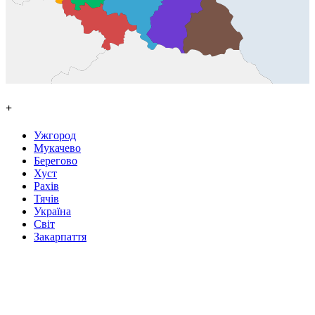
+
Ужгород
Мукачево
Берегово
Хуст
Рахів
Тячів
Україна
Світ
Закарпаття