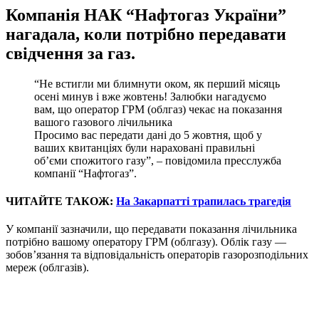
Компанія НАК “Нафтогаз України”
нагадала, коли потрібно передавати
свідчення за газ.
“Не встигли ми блимнути оком, як перший місяць
осені минув і вже жовтень! Залюбки нагадуємо
вам, що оператор ГРМ (облгаз) чекає на показання
вашого газового лічильника
Просимо вас передати дані до 5 жовтня, щоб у
ваших квитанціях були нараховані правильні
об’єми спожитого газу”, – повідомила пресслужба
компанії “Нафтогаз”.
ЧИТАЙТЕ ТАКОЖ:
На Закарпатті трапилась трагедія
У компанії зазначили, що передавати показання лічильника
потрібно вашому оператору ГРМ (облгазу). Облік газу —
зобов’язання та відповідальність операторів газорозподільних
мереж (облгазів).