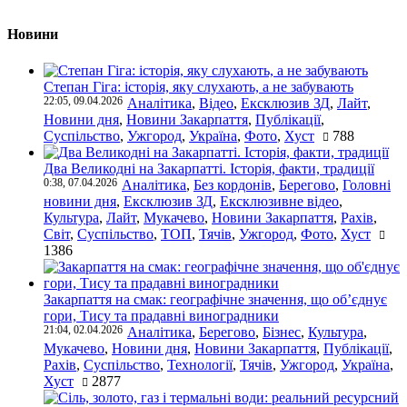
Новини
Степан Гіга: історія, яку слухають, а не забувають
22:05, 09.04.2026
Аналітика
,
Відео
,
Ексклюзив ЗД
,
Лайт
,
Новини дня
,
Новини Закарпаття
,
Публікації
,
Суспільство
,
Ужгород
,
Україна
,
Фото
,
Хуст
788
Два Великодні на Закарпатті. Історія, факти, традиції
0:38, 07.04.2026
Аналітика
,
Без кордонів
,
Берегово
,
Головні
новини дня
,
Ексклюзив ЗД
,
Ексклюзивне відео
,
Культура
,
Лайт
,
Мукачево
,
Новини Закарпаття
,
Рахів
,
Світ
,
Суспільство
,
ТОП
,
Тячів
,
Ужгород
,
Фото
,
Хуст
1386
Закарпаття на смак: географічне значення, що об’єднує
гори, Тису та прадавні виноградники
21:04, 02.04.2026
Аналітика
,
Берегово
,
Бізнес
,
Культура
,
Мукачево
,
Новини дня
,
Новини Закарпаття
,
Публікації
,
Рахів
,
Суспільство
,
Технології
,
Тячів
,
Ужгород
,
Україна
,
Хуст
2877