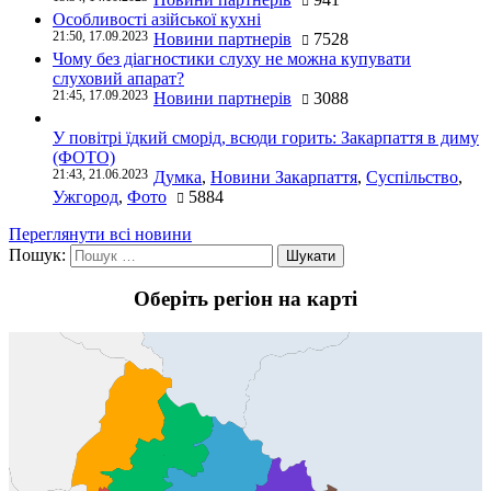
Особливості азійської кухні
21:50, 17.09.2023
Новини партнерів
7528
Чому без діагностики слуху не можна купувати
слуховий апарат?
21:45, 17.09.2023
Новини партнерів
3088
У повітрі їдкий сморід, всюди горить: Закарпаття в диму
(ФОТО)
21:43, 21.06.2023
Думка
,
Новини Закарпаття
,
Суспільство
,
Ужгород
,
Фото
5884
Переглянути всі новини
Пошук:
Оберіть регіон на карті