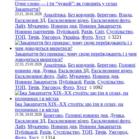
Одне слово — і ти “чужий”: як говорять у селах
Закарпаття?
23:21, 26.01.2026
Аналітика
,
Без кордонів
,
Берегово
,
Влада
,
Ексклюзив ЗД
,
Ексклюзивне відео
,
Ексклюзивні фото
,
Лайт
,
Мукачево
,
Новини дня
,
Новини Закарпаття
,
Новини партнерів
,
Публікації
,
Рахів
,
Світ
,
Суспільство
,
ТОП
,
Тячів
,
Ужгород
,
Україна
,
Фото
,
Хуст
3221
Закарпаття без прикрас: чому сюди переїжджають і з чим
доводиться миритися?
22:33, 25.01.2026
Аналітика
,
Без кордонів
,
Берегово
,
Головні
новини дня
,
Думка
,
Ексклюзив ЗД
,
Ексклюзивне відео
,
Ексклюзивні фото
,
Лайт
,
Мукачево
,
Новини дня
,
Новини Закарпаття
,
Публікації
,
Рахів
,
Суспільство
,
ТОП
,
Тячів
,
Ужгород
,
Фото
,
Хуст
1092
Їжа Закарпаття ХІХ–ХХ століть: що їли в селах, на
полонинах і в містах
21:50, 24.01.2026
Берегово
,
Головні новини дня
,
Думка
,
Ексклюзив ЗД
,
Ексклюзивне відео
,
Ексклюзивні фото
,
Лайт
,
Мукачево
,
Новини дня
,
Новини Закарпаття
,
Публікації
,
Рахів
,
Суспільство
,
ТОП
,
Тячів
,
Ужгород
,
Фото
,
Хуст
1314