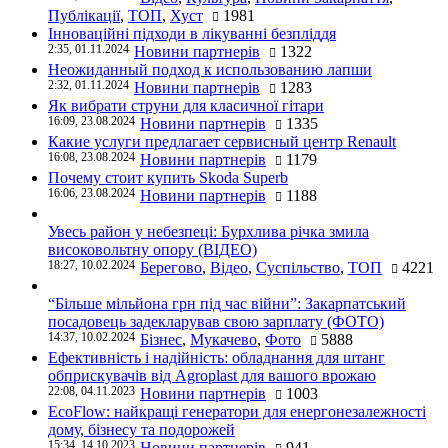
Публікації
,
ТОП
,
Хуст
1981
Інноваційні підходи в лікуванні безпліддя
2:35, 01.11.2024
Новини партнерів
1322
Неожиданный подход к использованию лапши
2:32, 01.11.2024
Новини партнерів
1283
Як вибрати струни для класичної гітари
16:09, 23.08.2024
Новини партнерів
1335
Какие услуги предлагает сервисный центр Renault
16:08, 23.08.2024
Новини партнерів
1179
Почему стоит купить Skoda Superb
16:06, 23.08.2024
Новини партнерів
1188
Увесь район у небезпеці: Бурхлива річка змила
високовольтну опору (ВІДЕО)
18:27, 10.02.2024
Берегово
,
Відео
,
Суспільство
,
ТОП
4221
“Більше мільйона грн під час війни”: Закарпатський
посадовець задекларував свою зарплату (ФОТО)
14:37, 10.02.2024
Бізнес
,
Мукачево
,
Фото
5888
Ефективність і надійність: обладнання для штанг
обприскувачів від Agroplast для вашого врожаю
22:08, 04.11.2023
Новини партнерів
1003
EcoFlow: найкращі генератори для енергонезалежності
дому, бізнесу та подорожей
15:34, 14.10.2023
Новини партнерів
941