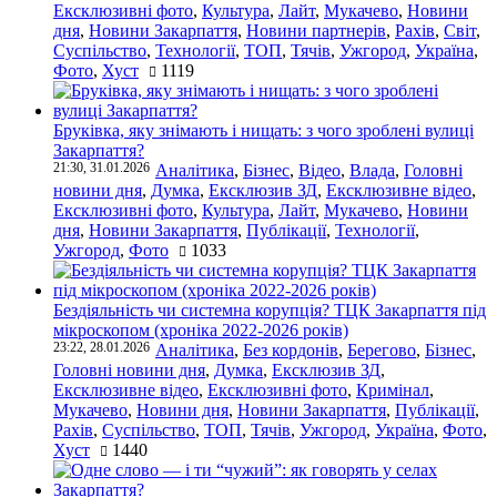
Ексклюзивні фото
,
Культура
,
Лайт
,
Мукачево
,
Новини
дня
,
Новини Закарпаття
,
Новини партнерів
,
Рахів
,
Світ
,
Суспільство
,
Технології
,
ТОП
,
Тячів
,
Ужгород
,
Україна
,
Фото
,
Хуст
1119
Бруківка, яку знімають і нищать: з чого зроблені вулиці
Закарпаття?
21:30, 31.01.2026
Аналітика
,
Бізнес
,
Відео
,
Влада
,
Головні
новини дня
,
Думка
,
Ексклюзив ЗД
,
Ексклюзивне відео
,
Ексклюзивні фото
,
Культура
,
Лайт
,
Мукачево
,
Новини
дня
,
Новини Закарпаття
,
Публікації
,
Технології
,
Ужгород
,
Фото
1033
Бездіяльність чи системна корупція? ТЦК Закарпаття під
мікроскопом (хроніка 2022-2026 років)
23:22, 28.01.2026
Аналітика
,
Без кордонів
,
Берегово
,
Бізнес
,
Головні новини дня
,
Думка
,
Ексклюзив ЗД
,
Ексклюзивне відео
,
Ексклюзивні фото
,
Кримінал
,
Мукачево
,
Новини дня
,
Новини Закарпаття
,
Публікації
,
Рахів
,
Суспільство
,
ТОП
,
Тячів
,
Ужгород
,
Україна
,
Фото
,
Хуст
1440