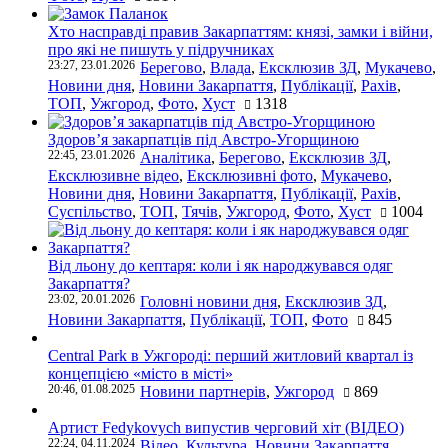
Хто насправді правив Закарпаттям: князі, замки і війни,
про які не пишуть у підручниках
23:27, 23.01.2026
Берегово
,
Влада
,
Ексклюзив ЗД
,
Мукачево
,
Новини дня
,
Новини Закарпаття
,
Публікації
,
Рахів
,
ТОП
,
Ужгород
,
Фото
,
Хуст
1318
Здоров’я закарпатців під Австро-Угорщиною
22:45, 23.01.2026
Аналітика
,
Берегово
,
Ексклюзив ЗД
,
Ексклюзивне відео
,
Ексклюзивні фото
,
Мукачево
,
Новини дня
,
Новини Закарпаття
,
Публікації
,
Рахів
,
Суспільство
,
ТОП
,
Тячів
,
Ужгород
,
Фото
,
Хуст
1004
Від льону до кептаря: коли і як народжувався одяг
Закарпаття?
23:02, 20.01.2026
Головні новини дня
,
Ексклюзив ЗД
,
Новини Закарпаття
,
Публікації
,
ТОП
,
Фото
845
Central Park в Ужгороді: перший житловий квартал із
концепцією «місто в місті»
20:46, 01.08.2025
Новини партнерів
,
Ужгород
869
Артист Fedykovych випустив черговий хіт (ВІДЕО)
22:24, 04.11.2024
Відео
,
Культура
,
Новини Закарпаття
,