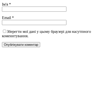
Ім'я
*
Email
*
Зберегти мої дані у цьому браузері для насутпного
коменнтування.