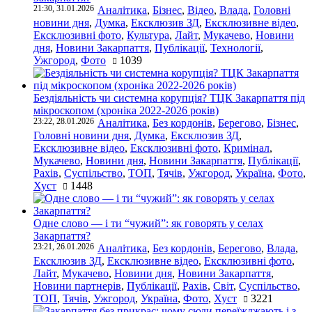
21:30, 31.01.2026
Аналітика
,
Бізнес
,
Відео
,
Влада
,
Головні
новини дня
,
Думка
,
Ексклюзив ЗД
,
Ексклюзивне відео
,
Ексклюзивні фото
,
Культура
,
Лайт
,
Мукачево
,
Новини
дня
,
Новини Закарпаття
,
Публікації
,
Технології
,
Ужгород
,
Фото
1039
Бездіяльність чи системна корупція? ТЦК Закарпаття під
мікроскопом (хроніка 2022-2026 років)
23:22, 28.01.2026
Аналітика
,
Без кордонів
,
Берегово
,
Бізнес
,
Головні новини дня
,
Думка
,
Ексклюзив ЗД
,
Ексклюзивне відео
,
Ексклюзивні фото
,
Кримінал
,
Мукачево
,
Новини дня
,
Новини Закарпаття
,
Публікації
,
Рахів
,
Суспільство
,
ТОП
,
Тячів
,
Ужгород
,
Україна
,
Фото
,
Хуст
1448
Одне слово — і ти “чужий”: як говорять у селах
Закарпаття?
23:21, 26.01.2026
Аналітика
,
Без кордонів
,
Берегово
,
Влада
,
Ексклюзив ЗД
,
Ексклюзивне відео
,
Ексклюзивні фото
,
Лайт
,
Мукачево
,
Новини дня
,
Новини Закарпаття
,
Новини партнерів
,
Публікації
,
Рахів
,
Світ
,
Суспільство
,
ТОП
,
Тячів
,
Ужгород
,
Україна
,
Фото
,
Хуст
3221