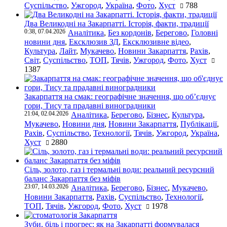
Суспільство
,
Ужгород
,
Україна
,
Фото
,
Хуст
788
Два Великодні на Закарпатті. Історія, факти, традиції
0:38, 07.04.2026
Аналітика
,
Без кордонів
,
Берегово
,
Головні
новини дня
,
Ексклюзив ЗД
,
Ексклюзивне відео
,
Культура
,
Лайт
,
Мукачево
,
Новини Закарпаття
,
Рахів
,
Світ
,
Суспільство
,
ТОП
,
Тячів
,
Ужгород
,
Фото
,
Хуст
1387
Закарпаття на смак: географічне значення, що об’єднує
гори, Тису та прадавні виноградники
21:04, 02.04.2026
Аналітика
,
Берегово
,
Бізнес
,
Культура
,
Мукачево
,
Новини дня
,
Новини Закарпаття
,
Публікації
,
Рахів
,
Суспільство
,
Технології
,
Тячів
,
Ужгород
,
Україна
,
Хуст
2880
Сіль, золото, газ і термальні води: реальний ресурсний
баланс Закарпаття без міфів
23:07, 14.03.2026
Аналітика
,
Берегово
,
Бізнес
,
Мукачево
,
Новини Закарпаття
,
Рахів
,
Суспільство
,
Технології
,
ТОП
,
Тячів
,
Ужгород
,
Фото
,
Хуст
1978
Зуби, біль і прогрес: як на Закарпатті формувалася