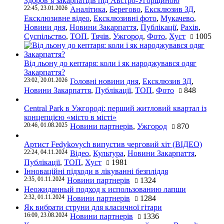
Здоров’я закарпатців під Австро-Угорщиною
22:45, 23.01.2026
Аналітика
,
Берегово
,
Ексклюзив ЗД
,
Ексклюзивне відео
,
Ексклюзивні фото
,
Мукачево
,
Новини дня
,
Новини Закарпаття
,
Публікації
,
Рахів
,
Суспільство
,
ТОП
,
Тячів
,
Ужгород
,
Фото
,
Хуст
1005
Від льону до кептаря: коли і як народжувався одяг
Закарпаття?
23:02, 20.01.2026
Головні новини дня
,
Ексклюзив ЗД
,
Новини Закарпаття
,
Публікації
,
ТОП
,
Фото
848
Central Park в Ужгороді: перший житловий квартал із
концепцією «місто в місті»
20:46, 01.08.2025
Новини партнерів
,
Ужгород
870
Артист Fedykovych випустив черговий хіт (ВІДЕО)
22:24, 04.11.2024
Відео
,
Культура
,
Новини Закарпаття
,
Публікації
,
ТОП
,
Хуст
1981
Інноваційні підходи в лікуванні безпліддя
2:35, 01.11.2024
Новини партнерів
1324
Неожиданный подход к использованию лапши
2:32, 01.11.2024
Новини партнерів
1284
Як вибрати струни для класичної гітари
16:09, 23.08.2024
Новини партнерів
1336