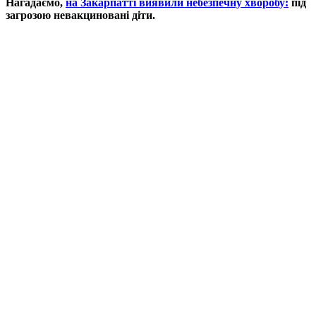
Нагадаємо,
на Закарпатті виявили небезпечну хворобу:
під
загрозою невакциновані діти.