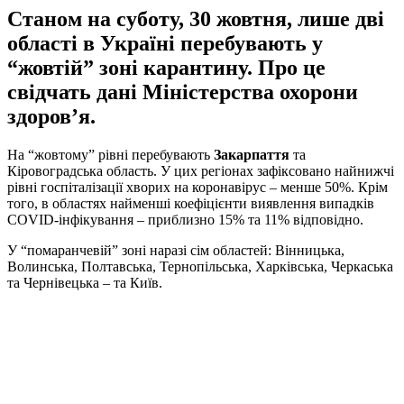
Станом на суботу, 30 жовтня, лише дві
області в Україні перебувають у
“жовтій” зоні карантину. Про це
свідчать дані Міністерства охорони
здоров’я.
На “жовтому” рівні перебувають
Закарпаття
та
Кіровоградська область. У цих регіонах зафіксовано найнижчі
рівні госпіталізації хворих на коронавірус – менше 50%. Крім
того, в областях найменші коефіцієнти виявлення випадків
COVID-інфікування – приблизно 15% та 11% відповідно.
У “помаранчевій” зоні наразі сім областей: Вінницька,
Волинська, Полтавська, Тернопільська, Харківська, Черкаська
та Чернівецька – та Київ.