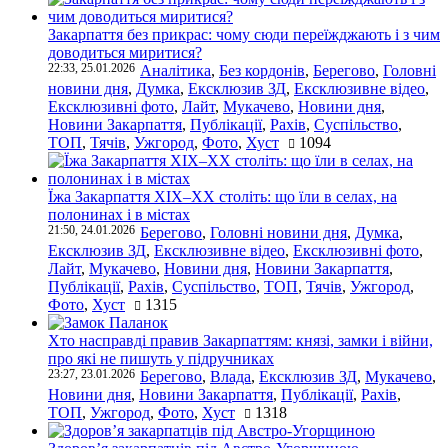
Закарпаття без прикрас: чому сюди переїжджають і з чим
доводиться миритися?
22:33, 25.01.2026
Аналітика
,
Без кордонів
,
Берегово
,
Головні
новини дня
,
Думка
,
Ексклюзив ЗД
,
Ексклюзивне відео
,
Ексклюзивні фото
,
Лайт
,
Мукачево
,
Новини дня
,
Новини Закарпаття
,
Публікації
,
Рахів
,
Суспільство
,
ТОП
,
Тячів
,
Ужгород
,
Фото
,
Хуст
1094
Їжа Закарпаття ХІХ–ХХ століть: що їли в селах, на
полонинах і в містах
21:50, 24.01.2026
Берегово
,
Головні новини дня
,
Думка
,
Ексклюзив ЗД
,
Ексклюзивне відео
,
Ексклюзивні фото
,
Лайт
,
Мукачево
,
Новини дня
,
Новини Закарпаття
,
Публікації
,
Рахів
,
Суспільство
,
ТОП
,
Тячів
,
Ужгород
,
Фото
,
Хуст
1315
Хто насправді правив Закарпаттям: князі, замки і війни,
про які не пишуть у підручниках
23:27, 23.01.2026
Берегово
,
Влада
,
Ексклюзив ЗД
,
Мукачево
,
Новини дня
,
Новини Закарпаття
,
Публікації
,
Рахів
,
ТОП
,
Ужгород
,
Фото
,
Хуст
1318