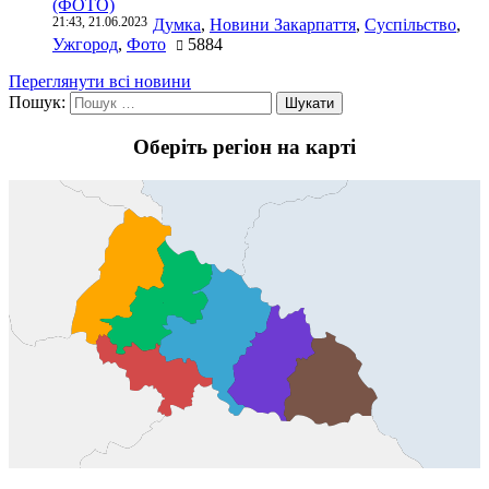
(ФОТО)
21:43, 21.06.2023
Думка
,
Новини Закарпаття
,
Суспільство
,
Ужгород
,
Фото
5884
Переглянути всі новини
Пошук:
Оберіть регіон на карті