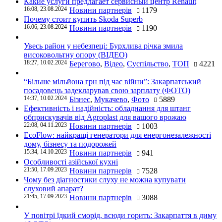
Какие услуги предлагает сервисный центр Renault
16:08, 23.08.2024
Новини партнерів
1179
Почему стоит купить Skoda Superb
16:06, 23.08.2024
Новини партнерів
1190
Увесь район у небезпеці: Бурхлива річка змила
високовольтну опору (ВІДЕО)
18:27, 10.02.2024
Берегово
,
Відео
,
Суспільство
,
ТОП
4221
“Більше мільйона грн під час війни”: Закарпатський
посадовець задекларував свою зарплату (ФОТО)
14:37, 10.02.2024
Бізнес
,
Мукачево
,
Фото
5889
Ефективність і надійність: обладнання для штанг
обприскувачів від Agroplast для вашого врожаю
22:08, 04.11.2023
Новини партнерів
1003
EcoFlow: найкращі генератори для енергонезалежності
дому, бізнесу та подорожей
15:34, 14.10.2023
Новини партнерів
941
Особливості азійської кухні
21:50, 17.09.2023
Новини партнерів
7528
Чому без діагностики слуху не можна купувати
слуховий апарат?
21:45, 17.09.2023
Новини партнерів
3088
У повітрі їдкий сморід, всюди горить: Закарпаття в диму