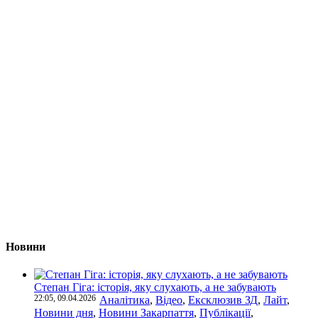
Новини
Степан Гіга: історія, яку слухають, а не забувають
22:05, 09.04.2026
Аналітика
,
Відео
,
Ексклюзив ЗД
,
Лайт
,
Новини дня
,
Новини Закарпаття
,
Публікації
,