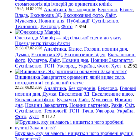
стоматологія від імперій до приватних клінік
19:45, 14.02.2026
Аналітика
,
Без кордонів
,
Берегово
,
Бізнес
,
Влада
,
Ексклюзив ЗД
,
Ексклюзивні фото
,
Лайт
,
Мукачево
,
Новини дня
,
Публікації
,
Суспільство
,
Технології
,
Ужгород
,
Фото
994
Олександр Мавріц — від сільської сцени до указу
Президента: тільки факти
21:38, 07.02.2026
Аналітика
,
Бізнес
,
Головні новини дня
,
Думка
,
Ексклюзив ЗД
,
Ексклюзивне відео
,
Ексклюзивні
фото
,
Культура
,
Лайт
,
Новини дня
,
Новини Закарпаття
,
Суспільство
,
ТОП
,
Ужгород
,
Україна
,
Фото
,
Хуст
2952
Вишиванка Закарпаття: орнамент, який видає село,
походження і соціальний статус
22:23, 06.02.2026
Аналітика
,
Без кордонів
,
Берегово
,
Головні
новини дня
,
Думка
,
Ексклюзив ЗД
,
Ексклюзивне відео
,
Ексклюзивні фото
,
Культура
,
Лайт
,
Мукачево
,
Новини
дня
,
Новини Закарпаття
,
Новини партнерів
,
Рахів
,
Світ
,
Суспільство
,
Технології
,
ТОП
,
Тячів
,
Ужгород
,
Україна
,
Фото
,
Хуст
1122
Бруківка, яку знімають і нищать: з чого зроблені вулиці
Закарпаття?