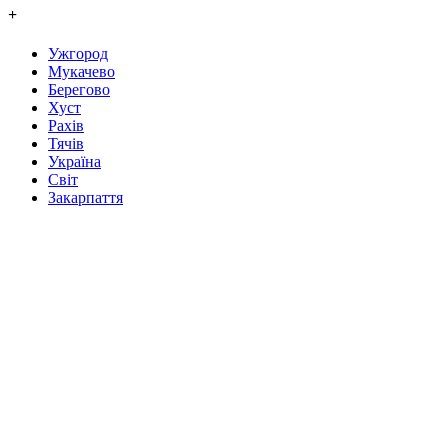
+
Ужгород
Мукачево
Берегово
Хуст
Рахів
Тячів
Україна
Світ
Закарпаття