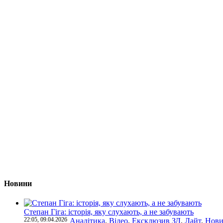
Новини
Степан Гіга: історія, яку слухають, а не забувають
22:05, 09.04.2026
Аналітика
,
Відео
,
Ексклюзив ЗД
,
Лайт
,
Нови