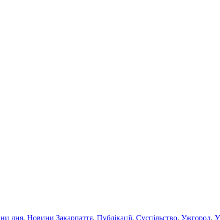
ни дня
,
Новини Закарпаття
,
Публікації
,
Суспільство
,
Ужгород
,
У