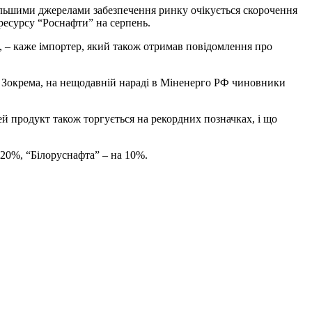
більшими джерелами забезпечення ринку очікується скорочення
ресурсу “Роснафти” на серпень.
”, – каже імпортер, який також отримав повідомлення про
. Зокрема, на нещодавній нараді в Міненерго РФ чиновники
ей продукт також торгується на рекордних позначках, і що
20%, “Білоруснафта” – на 10%.