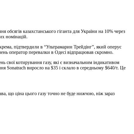
 обсягів казахстанського гіганта для України на 10% через
их номінацій.
рема, підтвердили в “Ультрамарин Трейдінг”, який оперує
пень оператор перевалки в Одесі відпрацював скромно.
нь свої котирування газу, які є визначальним індикативом
я Sonatrach виросло на $35 і склало в середньому $640/т. Це
ава, що ціна цього газу точно не буде нижчою, ніж зараз