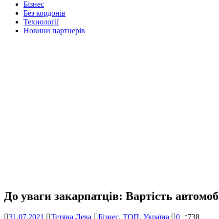
Бізнес
Без кордонів
Технології
Новини партнерів
До уваги закарпатців: Вартість автомобі
31.07.2021
Тетяна Лева
Бізнес
,
ТОП
,
Україна
0
738