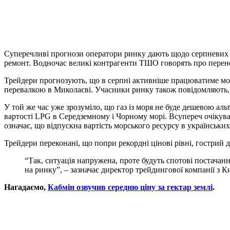
Суперечливі прогнози оператори ринку дають щодо серпневих п
ремонт. Водночас великі контрагенти ТШО говорять про перене
Трейдери прогнозують, що в серпні активніше працюватиме мор
перевалкою в Миколаєві. Учасники ринку також повідомляють, 
У той же час уже зрозуміло, що газ із моря не буде дешевою ал
вартості LPG в Середземному і Чорному морі. Всупереч очікува
означає, що відпускна вартість морського ресурсу в українських
Трейдери переконані, що попри рекордні цінові рівні, гострий 
“Так, ситуація напружена, проте будуть спотові постачання
на ринку”, – зазначає директор трейдингової компанії з К
Нагадаємо,
Кабмін озвучив середню ціну за гектар землі
.