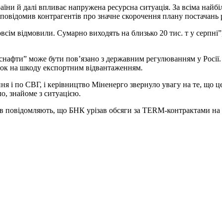
раїни й далі впливає напружена ресурсна ситуація. За всіма най
р повідомив контрагентів про значне скорочення плану постачань 
овсім відмовили. Сумарно виходять на близько 20 тис. т у серпні
снафти” може бути пов’язано з державним регулюванням у Росії
нок на шкоду експортним відвантаженням.
ня і по СВГ, і керівництво Міненерго звернуло увагу на те, що ц
о, знайоме з ситуацією.
ів повідомляють, що БНК урізав обсяги за TERM-контрактами на 