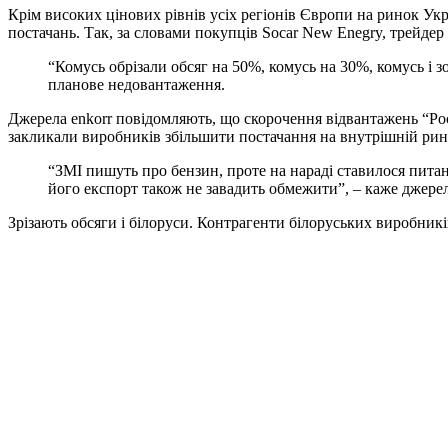
Крім високих цінових рівнів усіх регіонів Європи на ринок Ук
постачань. Так, за словами покупців Socar New Enegry, трейде
“Комусь обрізали обсяг на 50%, комусь на 30%, комусь і з
планове недовантаження.
Джерела enkorr повідомляють, що скорочення відвантажень “Ро
закликали виробників збільшити постачання на внутрішній ри
“ЗМІ пишуть про бензин, проте на нараді ставилося питан
його експорт також не завадить обмежити”, – каже джерел
Зрізають обсяги і білоруси. Контрагенти білоруських виробник