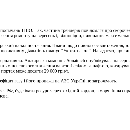
остачань ТШО. Так, частина трейдерів повідомляє про скорочення
сення ремонту на вересень і, відповідно, виконання максимальн
ський канал постачання. Плани щодо повного завантаження, зок
що активну діяльність планує “Укртатнафта”. Нагадаємо, що ли
ьтернативою. Алжирська компанія Sonatrach опублікувала на серпе
нням невеликого зниження вартості слідом за нафтою, котируванн
 портах може досягти 29 000 грн/т.
дефіцит газу і його пропажа на АЗС Україні не загрожують.
 з РФ, буде їхати ресурс через західний кордон, з моря. Інша спр
иєва.