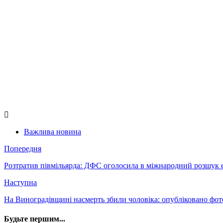
Важлива новина
Попередня
Розтратив півмільярда: ДФС оголосила в міжнародний розшук 
Наступна
На Виноградівщині насмерть збили чоловіка: опубліковано фот
Будьте першим...