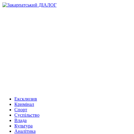
Ексклюзив
Кримінал
Спорт
Суспільство
Влада
Культура
Аналітика