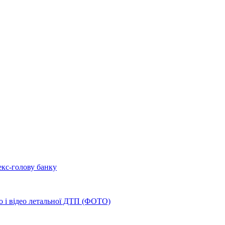
екс-голову банку
о і відео летальної ДТП (ФОТО)